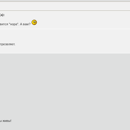
а):
вится "нора". А вам?
трезвляет.
ы живы!