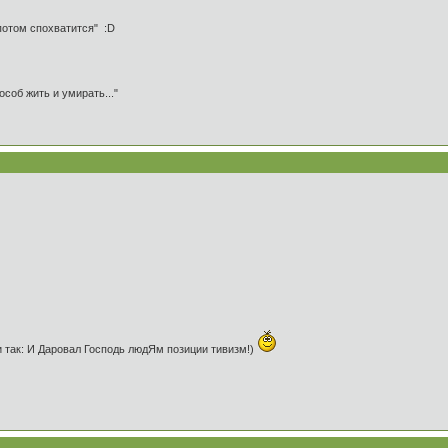
 потом спохватится" :D
особ жить и умирать..."
ли так: И Даровал Господь людЯм позиции тивизм!)