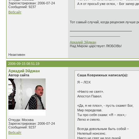
Зарегистрирован: 2006-07-24
А я от просьб уже оглох, - Бог запер дв
Сообщений: 9237
Вебсайт
Тот самый случай, когда рецензия лучше р
___________________________
Аркадий Эйдман
Над Миром царствует ЛЮБОВЬ!
Неактивен
2006-09-15 08:51:19
Аркадий Эйдман
Автор сайта
Саша Коврижных написал(а):
Я – ЛОХ
«Никто не свят».
Апостол Павел.
«Да, я не плох», - пусть скажет Бог,
Мир переделав.
Ты про себя скажи: «Я – лох»,-
Легко и смело.
Откуда: Москва
Зарегистрирован: 2006-07-24
Сообщений: 9237
Всегда довольным быть собой –
Вебсайт
Нелепый нонсенс.
Никто не свят ни под луной,