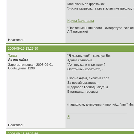
Моя любимая фразочка:
"Жизнь катится... а кто в жизни не грешил,
Ирина Залетаева
"Поэзия меньше всего - литература, это сп
А.Тарковский
Неактивен
2006-09-15 13:25:30
Таша
"Я лоханулся!" - крикнул Бог,
Автор сайта
Адама сотворив...
Зарегистрирован: 2006-09-01
"Ах, неужели я так плох?
Сообщений: 1298
Отстойный креатив?", -
Взопил Адам, схватив себя
За новый организм...
И даровал Господь людЯм
В награду... героизм
(пацифизм, альтруизм и прочий... "изм" И
Я
Неактивен
2006-09-15 14:21:56