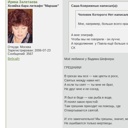
Ирина Залетаева
Хозяйка бара литкафе "Маршак"
Саша Коврижных написал(а):
Человек Которого Нет написал(
Мне, например, больше всего нра
А мне эпиграф.
Чтобы мы не говорили - он лучче.
А продолжение у Павла ещё больше о
Откуда: Москва
СК
Зарегистрирован: 2006-07-23
Сообщений: 3567
Вебсайт
Моё любимое у Вадима Шефнера:
ГРЕШНИКИ
В грехах мы все — как цветы в росе,
Святых между нами нет.
А если ты свят — ты мне не брат,
Не друг мне и не сосед.
Я был в беде — как рыба в воде,
Я понял закон простой:
Там грешник приходит на помощь, где
Отвертывается святой.
И это замечательно! Мы грешны, значит, м
Не ошибаются только мертвецы.