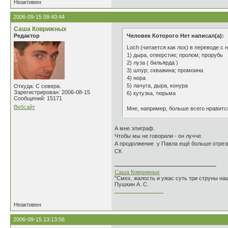
Неактивен
2006-09-15 09:40:44
Саша Коврижных
Редактор
Человек Которого Нет написал(а):
Loch (читается как лох) в переводе с 
1) дыра, отверстие; пролом; прорубь
2) луза ( бильярда )
3) шпур; скважина; промоина
4) нора
5) лачуга, дыра, конура
Откуда: С севера.
Зарегистрирован: 2006-08-15
6) кутузка, тюрьма
Сообщений: 15171
Вебсайт
Мне, например, больше всего нравится 
А мне эпиграф.
Чтобы мы не говорили - он лучче.
А продолжение у Павла ещё больше отрез
СК
Саша Коврижных
"Смех, жалость и ужас суть три струны н
Пушкин А. С.
________________
Неактивен
2006-09-15 13:13:56