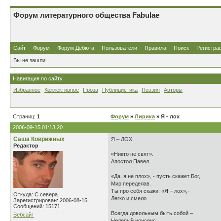
Форум литературного общества Fabulae
Сайт
Форум
Форум Дебюта
Пользователи
Правила
Поиск
Регистра
Вы не зашли.
Навигация по сайту
Избранное
--
Коллективное
--
Проза
--
Публицистика
--
Поэзия
--
Авторы
Страниц:
1
Форум
»
Лирика
» Я - лох
2006-09-15 01:13:20
Саша Коврижных
Я – ЛОХ
Редактор
«Никто не свят».
Апостол Павел.
«Да, я не плох», - пусть скажет Бог,
Мир переделав.
Ты про себя скажи: «Я – лох»,-
Откуда: С севера.
Легко и смело.
Зарегистрирован: 2006-08-15
Сообщений: 15171
Всегда довольным быть собой –
Вебсайт
Нелепый нонсенс.