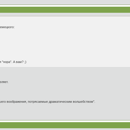
немецкого:
"нора". А вам? ;)
вляет.
ашего воображения, потрясаемые драматическим волшебством".