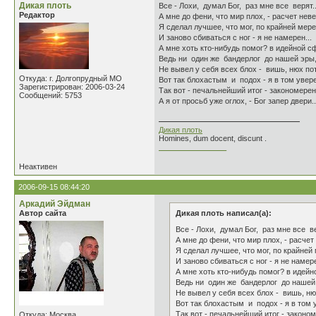
Дикая плоть
Все - Лохи, думал Бог, раз мне все верят..
Редактор
А мне до фени, что мир плох, - расчет нев
Я сделал лучшее, что мог, по крайней мере
И заново сбиваться с ног - я не намерен...
А мне хоть кто-нибудь помог? в идейной с
Ведь ни один же бандерлог до нашей эры
Не вывел у себя всех блох - вишь, нюх по
Откуда: г. Долгопрудный МО
Вот так блохастым и подох - я в том увере
Зарегистрирован: 2006-03-24
Так вот - печальнейший итог - закономерен.
Сообщений: 5753
А я от просьб уже оглох, - Бог запер двери..
Дикая плоть
Homines, dum docent, discunt .
________________
Неактивен
2006-09-15 08:44:20
Аркадий Эйдман
Автор сайта
Дикая плоть написал(а):
Все - Лохи, думал Бог, раз мне все ве
А мне до фени, что мир плох, - расчет
Я сделал лучшее, что мог, по крайней
И заново сбиваться с ног - я не намере
А мне хоть кто-нибудь помог? в идейн
Ведь ни один же бандерлог до нашей
Не вывел у себя всех блох - вишь, ню
Вот так блохастым и подох - я в том 
Так вот - печальнейший итог - законом
Откуда: Москва