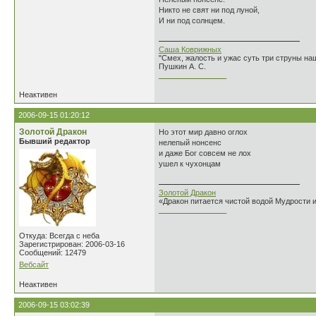
Никто не свят ни под луной,
И ни под солнцем.
Саша Коврижных
"Смех, жалость и ужас суть три струны н
Пушкин А. С.
________________
Неактивен
2006-09-15 01:20:12
Золотой Дракон
Но этот мир давно оглох
Бывший редактор
нелепый нонсенс
и даже Бог совсем не лох
ушел к чухонцам
Золотой Дракон
«Дракон питается чистой водой Мудрости 
________________
Откуда: Всегда с неба
Зарегистрирован: 2006-03-16
Сообщений: 12479
Вебсайт
Неактивен
2006-09-15 03:02:39