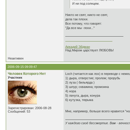
И ни под солнцем.
Никто не свят, никто не свят,
дела так плохи.
Все потому, что говорят:
"Да все мы -лохи..."
___________________________
Аркадий Эйдман
Над Миром царствует ЛЮБОВЬ!
Неактивен
2006-09-15 09:09:47
Человек Которого Нет
Loch (читается как лох) в переводе с немец
Участник
1) дыра, отверстие; пролом; прорубь
2) луза ( бильярда )
3) шпур; скважина; промоина
4) нора
5) лачуга, дыра, конура
6) кутузка, тюрьма
Зарегистрирован: 2006-08-28
Мне, например, больше всего нравится "но
Сообщений: 53
У каждого своё бессмертие. Вам - вечност