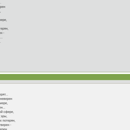
.
ерен
,
фере,
,
терян,
н -
..
.
рят...
 неверен
 мере,
н...
ой сфере,
 эры,
х потерян,
уверен -
ерен...