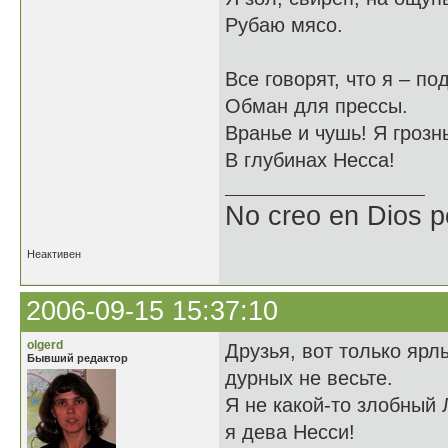
Рубаю мясо.
Все говорят, что я – по
Обман для прессы.
Вранье и чушь! Я грозн
В глубинах Несса!
No creo en Dios p
Неактивен
2006-09-15 15:37:10
olgerd
Друзья, вот только ярл
Бывший редактор
дурных не весьте.
Я не какой-то злобный 
я дева Несси!