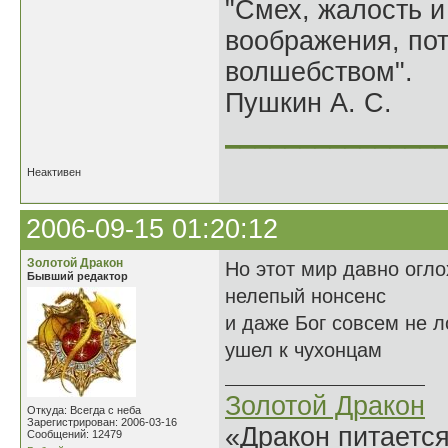
"Смех, жалость и
воображения, по
волшебством".
Пушкин А. С.
______________
Неактивен
2006-09-15 01:20:12
Золотой Дракон
Но этот мир давно огло
Бывший редактор
нелепый нонсенс
и даже Бог совсем не л
ушел к чухонцам
Золотой Дракон
Откуда: Всегда с неба
Зарегистрирован: 2006-03-16
«Дракон питается
Сообщений: 12479