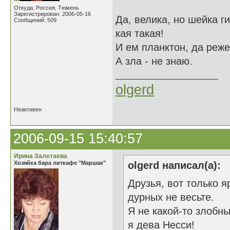
Откуда: Россия, Тюмень
Зарегистрирован: 2006-05-16
Да, велика, но шейка ги
Сообщений: 509
кая такая!
И ем планктон, да реже
А зла - не знаю.
olgerd
Неактивен
2006-09-15 15:40:57
Ирина Залетаева
Хозяйка бара литкафе "Маршак"
olgerd написал(а):
Друзья, вот только 
дурных не весьте.
Я не какой-то злобны
я дева Несси!