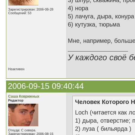
3) шпур; скважина; пр
4) нора
Зарегистрирован: 2006-08-28
Сообщений: 53
5) лачуга, дыра, конура
6) кутузка, тюрьма
Мне, например, больше
У каждого своё б
Неактивен
2006-09-15 09:40:44
Саша Коврижных
Редактор
Человек Которого Н
Loch (читается как л
1) дыра, отверстие; 
2) луза ( бильярда )
Откуда: С севера.
Зарегистрирован: 2006-08-15