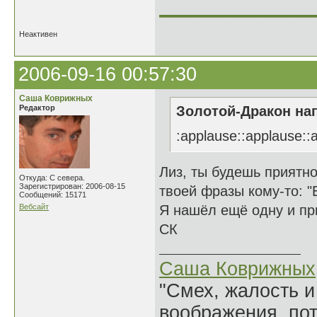
______________
Неактивен
2006-09-16 00:57:30
Саша Коврижных
Редактор
Золотой-Дракон нап
:applause::applause::
Лиз, ты будешь приятно
Откуда: С севера.
Зарегистрирован: 2006-08-15
твоей фразы кому-то: "
Сообщений: 15171
Вебсайт
Я нашёл ещё одну и пр
СК
Саша Коврижных
"Смех, жалость и
воображения, по