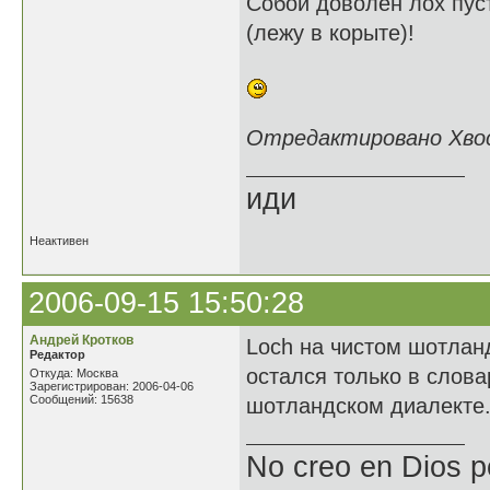
Собой доволен лох пус
(лежу в корыте)!
Отредактировано Хвост
иди
Неактивен
2006-09-15 15:50:28
Андрей Кротков
Loch на чистом шотлан
Редактор
остался только в слова
Откуда: Москва
Зарегистрирован: 2006-04-06
Сообщений: 15638
шотландском диалекте
No creo en Dios p