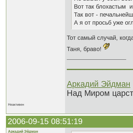
Вот так блохастым и 
Так вот - печальнейш
А я от просьб уже огл
Тот самый случай, ког
Таня, браво!
______________
Аркадий Эйдман
Над Миром царс
Неактивен
2006-09-15 08:51:19
Аркадий Эйдман