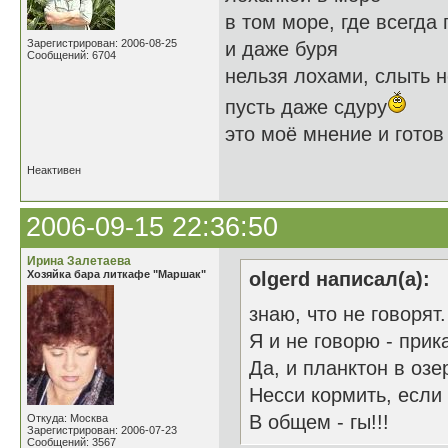
в том море, где всегда 
Зарегистрирован: 2006-08-25
и даже буря
Сообщений: 6704
нельзя лохами, слыть 
пусть даже сдуру
это моё мнение и готов 
Неактивен
2006-09-15 22:36:50
Ирина Залетаева
Хозяйка бара литкафе "Маршак"
olgerd написал(а):
знаю, что не говорят.
Я и не говорю - прик
Да, и планктон в озе
Несси кормить, если
В общем - гы!!!
Откуда: Москва
Зарегистрирован: 2006-07-23
Сообщений: 3567