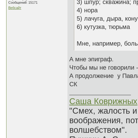
3) шпур; скважина; 
Сообщений: 15171
Вебсайт
4) нора
5) лачуга, дыра, кон
6) кутузка, тюрьма
Мне, например, больш
А мне эпиграф.
Чтобы мы не говорили -
А продолжение у Павла
СК
Саша Коврижных
"Смех, жалость и
воображения, по
волшебством".