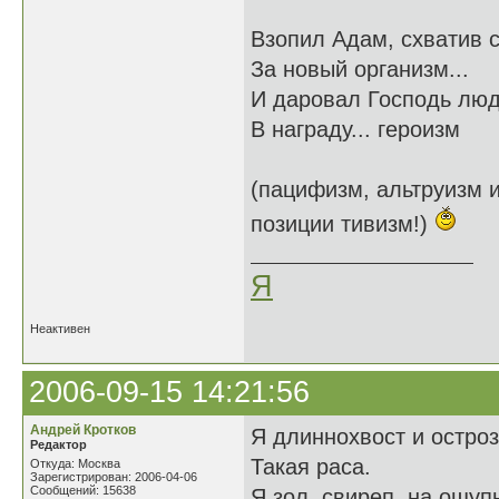
Взопил Адам, схватив 
За новый организм...
И даровал Господь лю
В награду... героизм
(пацифизм, альтруизм и
позиции тивизм!)
Я
Неактивен
2006-09-15 14:21:56
Андрей Кротков
Я длиннохвост и остроз
Редактор
Такая раса.
Откуда: Москва
Зарегистрирован: 2006-04-06
Сообщений: 15638
Я зол, свиреп, на ощупь