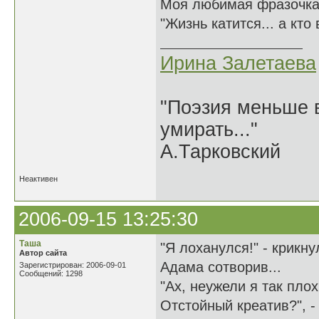
Моя любимая фразочка
"Жизнь катится... а кто
Ирина Залетаева
"Поэзия меньше в
умирать..."
А.Тарковский
Неактивен
2006-09-15 13:25:30
Таша
"Я лоханулся!" - крикну
Автор сайта
Адама сотворив...
Зарегистрирован: 2006-09-01
Сообщений: 1298
"Ах, неужели я так пло
Отстойный креатив?", -