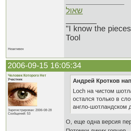
שאול
_______
"I know the pieces
Tool
Неактивен
2006-09-15 16:05:34
Человек Которого Нет
Участник
Андрей Кротков нап
Loch на чистом шотл
остался только в сл
англо-шотландском 
Зарегистрирован: 2006-08-28
Сообщений: 53
О, еще одна версия пер
Потомки диких горцев - 