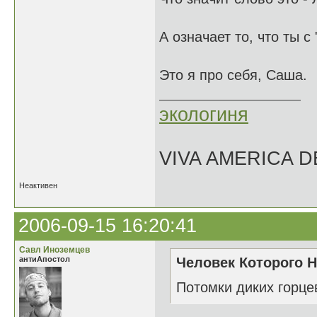
А означает то, что ты с
Это я про себя, Саша.
экологиня
VIVA AMERICA 
Неактивен
2006-09-15 16:20:41
Савл Иноземцев
антиАпостол
Человек Которого Н
Потомки диких горце