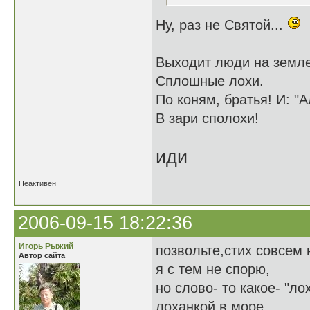
Ну, раз не Святой...
Выходит люди на земле
Сплошные лохи.
По коням, братья! И: "А
В зари сполохи!
иди
Неактивен
2006-09-15 18:22:36
Игорь Рыжий
позвольте,стих совсем 
Автор сайта
я с тем не спорю,
но слово- то какое- "лох
лоханкой в море