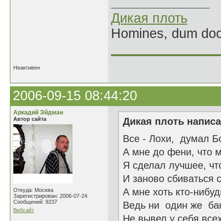
Дикая плоть
Homines, dum doce
______________
Неактивен
2006-09-15 08:44:20
Аркадий Эйдман
Автор сайта
Дикая плоть написа
Все - Лохи, думал Бо
А мне до фени, что м
Я сделал лучшее, что
И заново сбиваться с 
А мне хоть кто-нибу
Откуда: Москва
Зарегистрирован: 2006-07-24
Сообщений: 9237
Ведь ни один же ба
Вебсайт
Не вывел у себя все