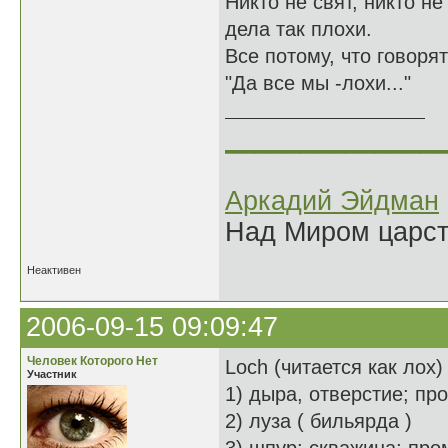
Никто не свят, никто не 
дела так плохи.
Все потому, что говорят
"Да все мы -лохи..."
______________
Аркадий Эйдман
Над Миром царс
Неактивен
2006-09-15 09:09:47
Человек Которого Нет
Loch (читается как лох)
Участник
1) дыра, отверстие; пр
2) луза ( бильярда )