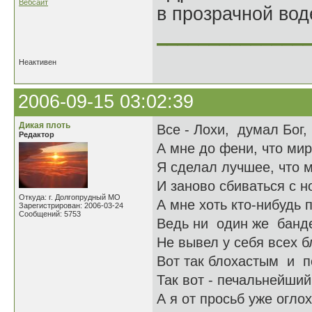
Вебсайт
в прозрачной во
______________
Неактивен
2006-09-15 03:02:39
Дикая плоть
Все - Лохи, думал Бог,
Редактор
А мне до фени, что мир
Я сделал лучшее, что м
И заново сбиваться с но
Откуда: г. Долгопрудный МО
А мне хоть кто-нибудь 
Зарегистрирован: 2006-03-24
Сообщений: 5753
Ведь ни один же банд
Не вывел у себя всех б
Вот так блохастым и по
Так вот - печальнейший 
А я от просьб уже оглох,