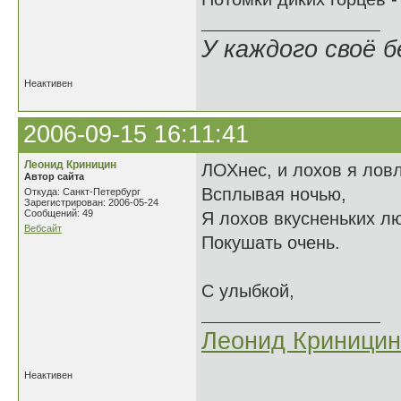
У каждого своё б
Неактивен
2006-09-15 16:11:41
Леонид Криницин
ЛОХнес, и лохов я лов
Автор сайта
Всплывая ночью,
Откуда: Санкт-Петербург
Зарегистрирован: 2006-05-24
Сообщений: 49
Я лохов вкусненьких л
Вебсайт
Покушать очень.
С улыбкой,
Леонид Криницин
Неактивен