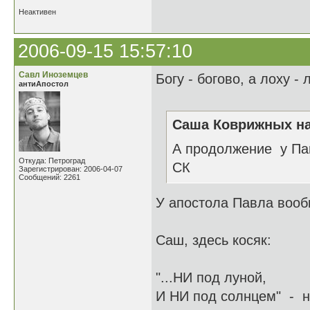
Неактивен
2006-09-15 15:57:10
Савл Иноземцев
Богу - богово, а лоху - л
антиАпостол
Саша Коврижных на
А продолжение у Па
Откуда: Петроград
СК
Зарегистрирован: 2006-04-07
Сообщений: 2261
У апостола Павла вообщ
Саш, здесь косяк:
"...НИ под луной,
И НИ под солнцем" - ни