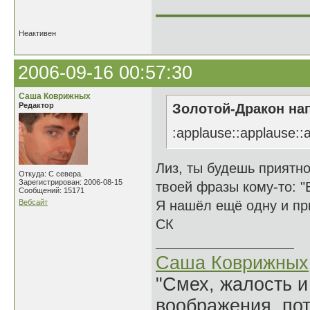
______________
Неактивен
2006-09-16 00:57:30
Саша Коврижных
Редактор
Золотой-Дракон нап
:applause::applause::
Лиз, ты будешь приятно
Откуда: С севера.
Зарегистрирован: 2006-08-15
твоей фразы кому-то: "
Сообщений: 15171
Вебсайт
Я нашёл ещё одну и пр
СК
Саша Коврижных
"Смех, жалость и
воображения, по