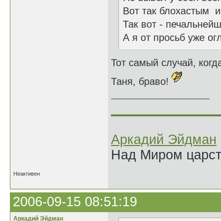
Вот так блохастым и 
Так вот - печальнейш
А я от просьб уже огл
Тот самый случай, ког
Таня, браво!
______________
Аркадий Эйдман
Над Миром царс
Неактивен
2006-09-15 08:51:19
Аркадий Эйдман