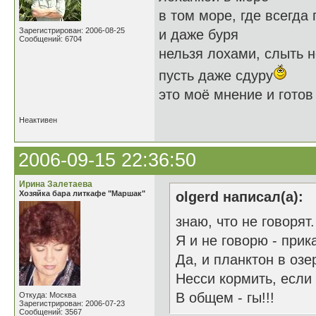
в том море, где всегда 
Зарегистрирован: 2006-08-25
и даже буря
Сообщений: 6704
нельзя лохами, слыть 
пусть даже сдуру
это моё мнение и готов 
Неактивен
2006-09-15 22:36:50
Ирина Залетаева
Хозяйка бара литкафе "Маршак"
olgerd написал(а):
знаю, что не говорят.
Я и не говорю - прик
Да, и планктон в озе
Несси кормить, если
В общем - гы!!!
Откуда: Москва
Зарегистрирован: 2006-07-23
Сообщений: 3567