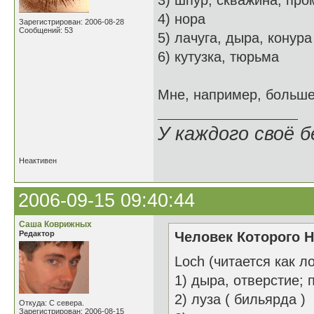
3) шпур; скважина; пр
4) нора
Зарегистрирован: 2006-08-28
Сообщений: 53
5) лачуга, дыра, конура
6) кутузка, тюрьма
Мне, например, больше
У каждого своё б
Неактивен
2006-09-15 09:40:44
Саша Коврижных
Редактор
Человек Которого Н
Loch (читается как л
1) дыра, отверстие; 
2) луза ( бильярда )
Откуда: С севера.
Зарегистрирован: 2006-08-15