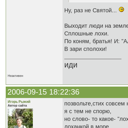
Ну, раз не Святой...
Выходит люди на земле
Сплошные лохи.
По коням, братья! И: "А
В зари сполохи!
иди
Неактивен
2006-09-15 18:22:36
Игорь Рыжий
позвольте,стих совсем 
Автор сайта
я с тем не спорю,
но слово- то какое- "лох
лоханкой в море