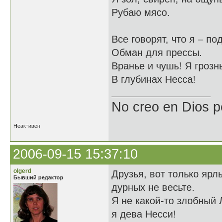
Рубаю мясо.
Все говорят, что я – по
Обман для прессы.
Вранье и чушь! Я грозн
В глубинах Несса!
No creo en Dios p
Неактивен
2006-09-15 15:37:10
olgerd
Друзья, вот только ярл
Бывший редактор
дурных не весьте.
Я не какой-то злобный 
я дева Несси!