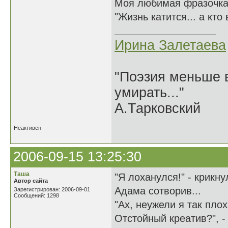
Моя любимая фразочка
"Жизнь катится... а кто
Ирина Залетаева
"Поэзия меньше в
умирать..."
А.Тарковский
Неактивен
2006-09-15 13:25:30
Таша
"Я лоханулся!" - крикну
Автор сайта
Адама сотворив...
Зарегистрирован: 2006-09-01
Сообщений: 1298
"Ах, неужели я так пло
Отстойный креатив?", -