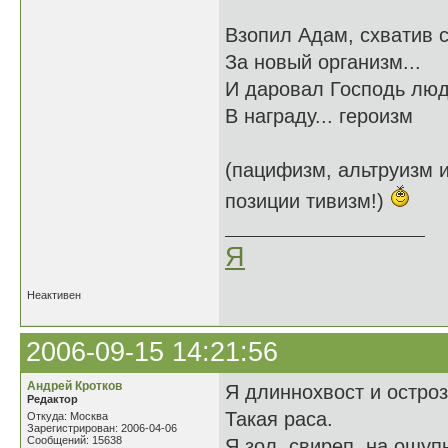
Взопил Адам, схватив 
За новый организм...
И даровал Господь лю
В награду... героизм
(пацифизм, альтруизм и
позиции тивизм!)
Я
Неактивен
2006-09-15 14:21:56
Андрей Кротков
Я длиннохвост и остроз
Редактор
Такая раса.
Откуда: Москва
Зарегистрирован: 2006-04-06
Сообщений: 15638
Я зол, свиреп, на ощупь