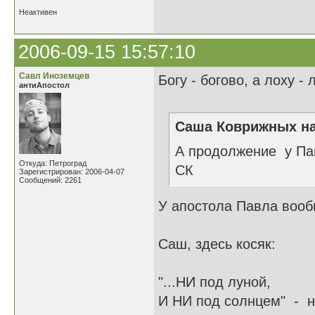
Неактивен
2006-09-15 15:57:10
Савл Иноземцев
Богу - богово, а лоху - л
антиАпостол
Саша Коврижных на
А продолжение у Па
Откуда: Петроград
СК
Зарегистрирован: 2006-04-07
Сообщений: 2261
У апостола Павла вообщ
Саш, здесь косяк:
"...НИ под луной,
И НИ под солнцем" - ни