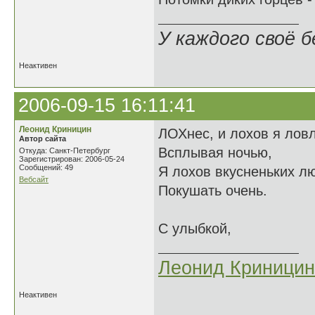
У каждого своё б
Неактивен
2006-09-15 16:11:41
Леонид Криницин
ЛОХнес, и лохов я лов
Автор сайта
Всплывая ночью,
Откуда: Санкт-Петербург
Зарегистрирован: 2006-05-24
Сообщений: 49
Я лохов вкусненьких л
Вебсайт
Покушать очень.
С улыбкой,
Леонид Криницин
Неактивен