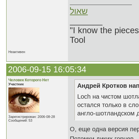
שאול
_______
"I know the pieces
Tool
Неактивен
2006-09-15 16:05:34
Человек Которого Нет
Участник
Андрей Кротков нап
Loch на чистом шотл
остался только в сл
англо-шотландском 
Зарегистрирован: 2006-08-28
Сообщений: 53
О, еще одна версия пер
Потомки диких горцев - 