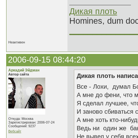
Дикая плоть
Homines, dum doce
______________
Неактивен
2006-09-15 08:44:20
Аркадий Эйдман
Автор сайта
Дикая плоть написа
Все - Лохи, думал Бо
А мне до фени, что м
Я сделал лучшее, что
И заново сбиваться с 
А мне хоть кто-нибу
Откуда: Москва
Зарегистрирован: 2006-07-24
Сообщений: 9237
Ведь ни один же ба
Вебсайт
Не вывел у себя все