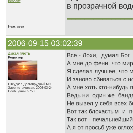
Вебсайт
в прозрачной во
______________
Неактивен
2006-09-15 03:02:39
Дикая плоть
Все - Лохи, думал Бог,
Редактор
А мне до фени, что мир
Я сделал лучшее, что м
И заново сбиваться с но
Откуда: г. Долгопрудный МО
А мне хоть кто-нибудь 
Зарегистрирован: 2006-03-24
Сообщений: 5753
Ведь ни один же банд
Не вывел у себя всех б
Вот так блохастым и по
Так вот - печальнейший 
А я от просьб уже оглох,