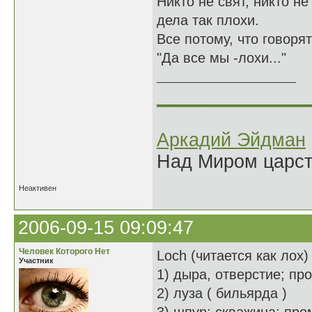
Никто не свят, никто не 
дела так плохи.
Все потому, что говорят
"Да все мы -лохи..."
______________
Аркадий Эйдман
Над Миром царс
Неактивен
2006-09-15 09:09:47
Человек Которого Нет
Loch (читается как лох)
Участник
1) дыра, отверстие; пр
2) луза ( бильярда )