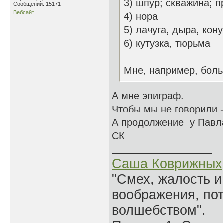
3) шпур; скважина; 
Сообщений: 15171
Вебсайт
4) нора
5) лачуга, дыра, кон
6) кутузка, тюрьма
Мне, например, больш
А мне эпиграф.
Чтобы мы не говорили -
А продолжение у Павла
СК
Саша Коврижных
"Смех, жалость и
воображения, по
волшебством".