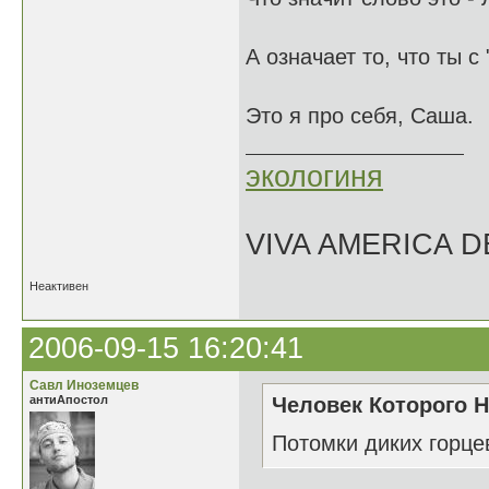
А означает то, что ты с
Это я про себя, Саша.
экологиня
VIVA AMERICA 
Неактивен
2006-09-15 16:20:41
Савл Иноземцев
антиАпостол
Человек Которого Н
Потомки диких горце