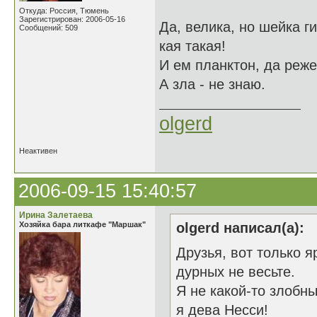
Откуда: Россия, Тюмень
Зарегистрирован: 2006-05-16
Да, велика, но шейка ги
Сообщений: 509
кая такая!
И ем планктон, да реже
А зла - не знаю.
olgerd
Неактивен
2006-09-15 15:40:57
Ирина Залетаева
Хозяйка бара литкафе "Маршак"
olgerd написал(а):
Друзья, вот только 
дурных не весьте.
Я не какой-то злобны
я дева Несси!