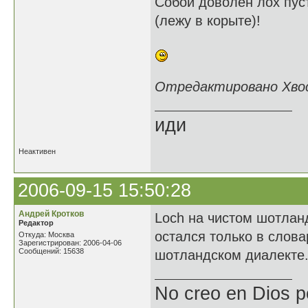
Собой доволен лох пус
(лежу в корыте)!
Отредактировано Хвост
иди
Неактивен
2006-09-15 15:50:28
Андрей Кротков
Loch на чистом шотлан
Редактор
остался только в слова
Откуда: Москва
Зарегистрирован: 2006-04-06
Сообщений: 15638
шотландском диалекте
No creo en Dios p