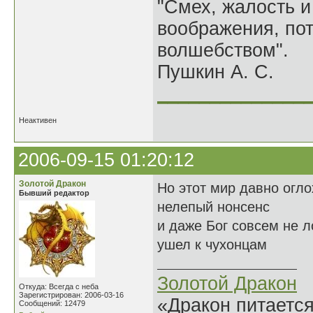
"Смех, жалость и
воображения, по
волшебством".
Пушкин А. С.
______________
Неактивен
2006-09-15 01:20:12
Золотой Дракон
Но этот мир давно огло
Бывший редактор
нелепый нонсенс
и даже Бог совсем не л
ушел к чухонцам
Золотой Дракон
Откуда: Всегда с неба
Зарегистрирован: 2006-03-16
«Дракон питается
Сообщений: 12479