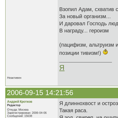
Взопил Адам, схватив 
За новый организм...
И даровал Господь лю
В награду... героизм
(пацифизм, альтруизм и
позиции тивизм!)
Я
Неактивен
2006-09-15 14:21:56
Андрей Кротков
Я длиннохвост и остроз
Редактор
Такая раса.
Откуда: Москва
Зарегистрирован: 2006-04-06
Сообщений: 15638
Я зол, свиреп, на ощупь