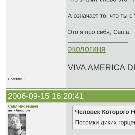
А означает то, что ты с
Это я про себя, Саша.
экологиня
VIVA AMERICA 
Неактивен
2006-09-15 16:20:41
Савл Иноземцев
антиАпостол
Человек Которого Н
Потомки диких горце