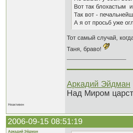
Вот так блохастым и 
Так вот - печальнейш
А я от просьб уже огл
Тот самый случай, ког
Таня, браво!
______________
Аркадий Эйдман
Над Миром царс
Неактивен
2006-09-15 08:51:19
Аркадий Эйдман