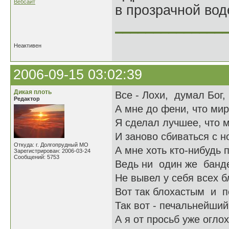
Вебсайт
в прозрачной во
______________
Неактивен
2006-09-15 03:02:39
Дикая плоть
Все - Лохи, думал Бог,
Редактор
А мне до фени, что мир
Я сделал лучшее, что м
И заново сбиваться с но
Откуда: г. Долгопрудный МО
А мне хоть кто-нибудь 
Зарегистрирован: 2006-03-24
Сообщений: 5753
Ведь ни один же банд
Не вывел у себя всех б
Вот так блохастым и по
Так вот - печальнейший 
А я от просьб уже оглох,