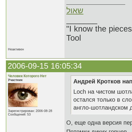
שאול
_______
"I know the pieces
Tool
Неактивен
2006-09-15 16:05:34
Человек Которого Нет
Участник
Андрей Кротков нап
Loch на чистом шотл
остался только в сл
англо-шотландском 
Зарегистрирован: 2006-08-28
Сообщений: 53
О, еще одна версия пер
Потомки диких горцев - 