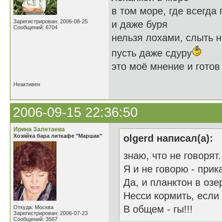
в том море, где всегда 
Зарегистрирован: 2006-08-25
и даже буря
Сообщений: 6704
нельзя лохами, слыть 
пусть даже сдуру
это моё мнение и готов 
Неактивен
2006-09-15 22:36:50
Ирина Залетаева
Хозяйка бара литкафе "Маршак"
olgerd написал(а):
знаю, что не говорят.
Я и не говорю - прик
Да, и планктон в озе
Несси кормить, если
В общем - гы!!!
Откуда: Москва
Зарегистрирован: 2006-07-23
Сообщений: 3567