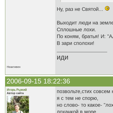
Ну, раз не Святой...
Выходит люди на земле
Сплошные лохи.
По коням, братья! И: "А
В зари сполохи!
иди
Неактивен
2006-09-15 18:22:36
Игорь Рыжий
позвольте,стих совсем 
Автор сайта
я с тем не спорю,
но слово- то какое- "лох
лоханкой в море