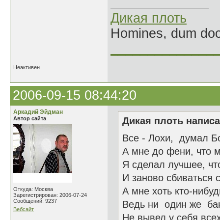
Дикая плоть
Homines, dum doce
______________
Неактивен
2006-09-15 08:44:20
Аркадий Эйдман
Автор сайта
Дикая плоть написа
Все - Лохи, думал Бо
А мне до фени, что м
Я сделал лучшее, что
И заново сбиваться с 
А мне хоть кто-нибу
Откуда: Москва
Зарегистрирован: 2006-07-24
Сообщений: 9237
Ведь ни один же ба
Вебсайт
Не вывел у себя все