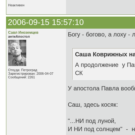
Неактивен
2006-09-15 15:57:10
Савл Иноземцев
Богу - богово, а лоху - л
антиАпостол
Саша Коврижных на
А продолжение у Па
Откуда: Петроград
СК
Зарегистрирован: 2006-04-07
Сообщений: 2261
У апостола Павла вообщ
Саш, здесь косяк:
"...НИ под луной,
И НИ под солнцем" - ни