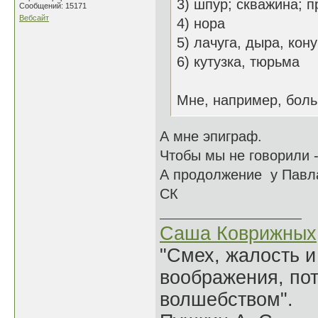
3) шпур; скважина; 
Сообщений: 15171
Вебсайт
4) нора
5) лачуга, дыра, кон
6) кутузка, тюрьма
Мне, например, больш
А мне эпиграф.
Чтобы мы не говорили -
А продолжение у Павла
СК
Саша Коврижных
"Смех, жалость и
воображения, по
волшебством".