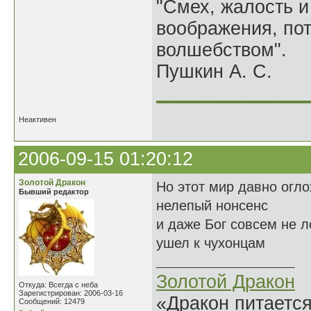
"Смех, жалость и
воображения, по
волшебством".
Пушкин А. С.
______________
Неактивен
2006-09-15 01:20:12
Золотой Дракон
Но этот мир давно огло
Бывший редактор
нелепый нонсенс
и даже Бог совсем не л
ушел к чухонцам
Золотой Дракон
Откуда: Всегда с неба
Зарегистрирован: 2006-03-16
«Дракон питается
Сообщений: 12479