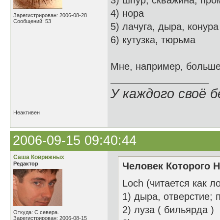
3) шпур; скважина; пр
4) нора
Зарегистрирован: 2006-08-28
Сообщений: 53
5) лачуга, дыра, конура
6) кутузка, тюрьма
Мне, например, больше
У каждого своё б
Неактивен
2006-09-15 09:40:44
Саша Коврижных
Редактор
Человек Которого Н
Loch (читается как л
1) дыра, отверстие; 
2) луза ( бильярда )
Откуда: С севера.
Зарегистрирован: 2006-08-15