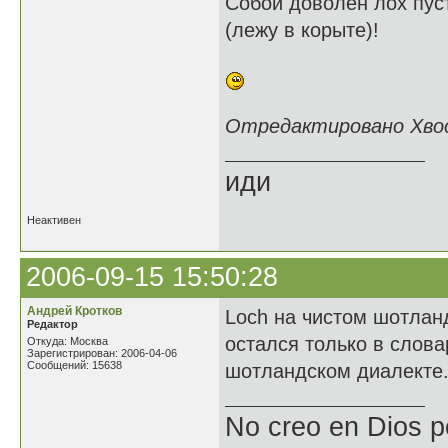
Собой доволен лох пус
(лежу в корыте)!
Отредактировано Хвост
иди
Неактивен
2006-09-15 15:50:28
Андрей Кротков
Loch на чистом шотлан
Редактор
остался только в слова
Откуда: Москва
Зарегистрирован: 2006-04-06
Сообщений: 15638
шотландском диалекте
No creo en Dios p