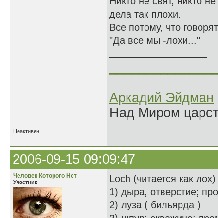
Никто не свят, никто не 
дела так плохи.
Все потому, что говорят
"Да все мы -лохи..."
______________
Аркадий Эйдман
Над Миром царс
Неактивен
2006-09-15 09:09:47
Человек Которого Нет
Loch (читается как лох)
Участник
1) дыра, отверстие; пр
2) луза ( бильярда )