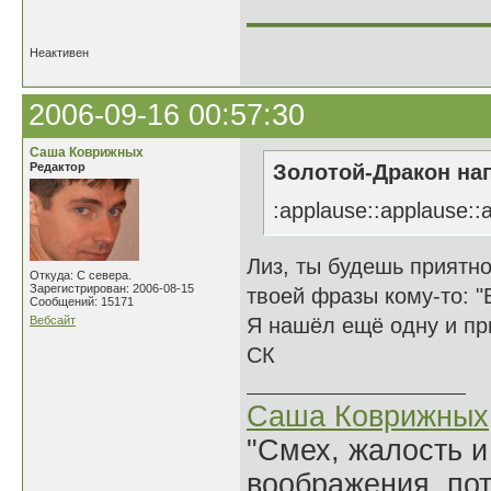
______________
Неактивен
2006-09-16 00:57:30
Саша Коврижных
Редактор
Золотой-Дракон нап
:applause::applause::
Лиз, ты будешь приятно
Откуда: С севера.
Зарегистрирован: 2006-08-15
твоей фразы кому-то: "
Сообщений: 15171
Вебсайт
Я нашёл ещё одну и пр
СК
Саша Коврижных
"Смех, жалость и
воображения, по