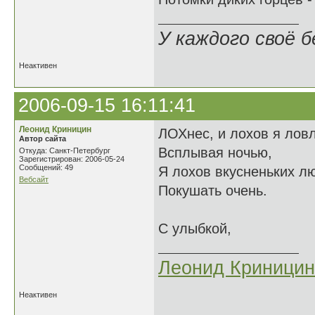
У каждого своё б
Неактивен
2006-09-15 16:11:41
Леонид Криницин
ЛОХнес, и лохов я лов
Автор сайта
Всплывая ночью,
Откуда: Санкт-Петербург
Зарегистрирован: 2006-05-24
Сообщений: 49
Я лохов вкусненьких л
Вебсайт
Покушать очень.
С улыбкой,
Леонид Криницин
Неактивен