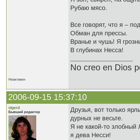
Рубаю мясо.
Все говорят, что я – по
Обман для прессы.
Вранье и чушь! Я грозн
В глубинах Несса!
No creo en Dios p
Неактивен
2006-09-15 15:37:10
olgerd
Друзья, вот только ярл
Бывший редактор
дурных не весьте.
Я не какой-то злобный 
я дева Несси!