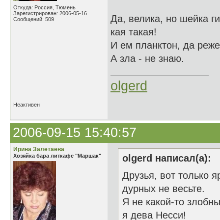
Откуда: Россия, Тюмень
Зарегистрирован: 2006-05-16
Да, велика, но шейка ги
Сообщений: 509
кая такая!
И ем планктон, да реже
А зла - не знаю.
olgerd
Неактивен
2006-09-15 15:40:57
Ирина Залетаева
Хозяйка бара литкафе "Маршак"
olgerd написал(а):
Друзья, вот только 
дурных не весьте.
Я не какой-то злобны
я дева Несси!