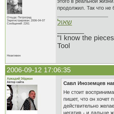
этого в реальной жизни
продолжил. Так что не 
Откуда: Петроград
שאול
Зарегистрирован: 2006-04-07
Сообщений: 2261
_______
"I know the pieces
Tool
Неактивен
2006-09-12 17:06:35
Аркадий Эйдман
Автор сайта
Савл Иноземцев нап
Не стоит воспринима
пишет, что он хочет 
действительно желае
негатив - и дальше ж