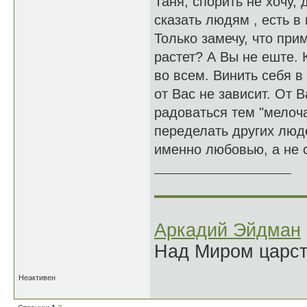
Таня, спорить не хочу, 
сказать людям , есть в 
Только замечу, что пр
растет? А Вы не еште. К
во всем. Винить себя в
от Вас не зависит. От В
радоваться тем "мелоча
переделать других люд
именно любовью, а не 
______________
Аркадий Эйдман
Над Миром царс
Неактивен