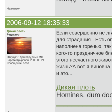
Неактивен
2006-09-12 18:35:33
Дикая плоть
Если совершенно не лг
Редактор
для страдания...Есть о
наполнена горечью, так
кого-то праздничное бл
Откуда: г. Долгопрудный МО
этого несчастного живот
Зарегистрирован: 2006-03-24
Сообщений: 5753
жизнь?А вот я виновна 
и это...
Дикая плоть
Homines, dum doce
______________