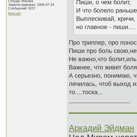
Пиши, о чем болит,
Откуда: Москва
Зарегистрирован: 2006-07-24
Сообщений: 9237
И что болело раньше
Вебсайт
Выплескивай, кричи,
но главное - пиши....
Про триппер, про понос
Пиши про боль свою,не 
Не важно,что болит,ил
Важнее, что живет боля
А серьезно, понимаю, чт
лечилась, чтоб выход и
то....тоска...
______________
Аркадий Эйдман