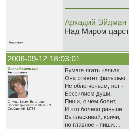
______________
Аркадий Эйдман
Над Миром царс
Неактивен
2006-09-12 18:03:01
Ирина Каменская
Бумаге лгать нельзя.
Автор сайта
Она ответит фальшью.
Не облегченьем, нет -
Бессилием души.
Пиши, о чем болит,
Откуда: Крым, Евпатория
Зарегистрирован: 2006-09-09
И что болело раньше.
Сообщений: 12766
Выплескивай, кричи,
но главное - пиши....