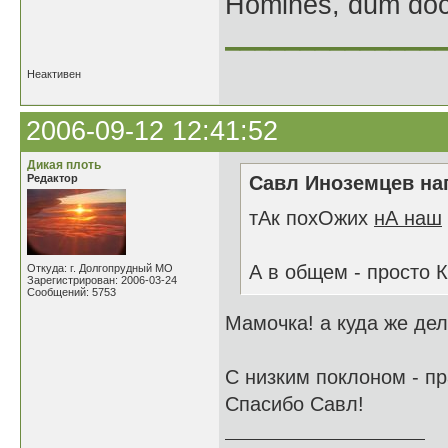
Homines, dum doce
______________
Неактивен
2006-09-12 12:41:52
Дикая плоть
Редактор
Савл Иноземцев нап
тАк похОжих
нА наш
А в общем - просто 
Откуда: г. Долгопрудный МО
Зарегистрирован: 2006-03-24
Сообщений: 5753
Мамочка! а куда же дел
С низким поклоном - п
Спасибо Савл!