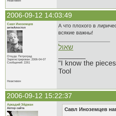
Неактивен
2006-09-12 14:03:49
Савл Иноземцев
А что плохого в лирич
антиАпостол
всякие важны!
שאול
_______
Откуда: Петроград
Зарегистрирован: 2006-04-07
"I know the pieces
Сообщений: 2261
Tool
Неактивен
2006-09-12 15:22:37
Аркадий Эйдман
Автор сайта
Савл Иноземцев нап