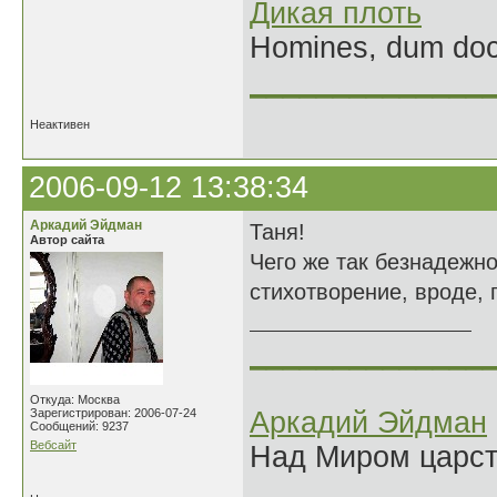
Дикая плоть
Homines, dum doce
______________
Неактивен
2006-09-12 13:38:34
Аркадий Эйдман
Таня!
Автор сайта
Чего же так безнадежно
стихотворение, вроде, п
______________
Откуда: Москва
Зарегистрирован: 2006-07-24
Аркадий Эйдман
Сообщений: 9237
Вебсайт
Над Миром царс