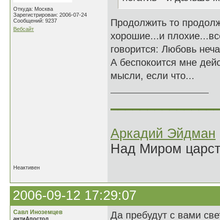
Откуда: Москва
Зарегистрирован: 2006-07-24
Продолжить то продолж
Сообщений: 9237
Вебсайт
хорошие...и плохие...вс
говорится: Любовь неча
А беспокоится мне дейс
мысли, если что...
______________
Аркадий Эйдман
Над Миром царс
Неактивен
2006-09-12 17:29:07
Савл Иноземцев
Да пребудут с вами св
антиАпостол