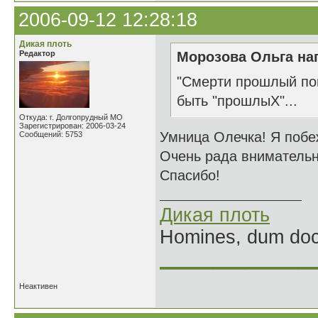
2006-09-12 12:28:18
Дикая плоть
Редактор
Морозова Ольга нап
"Смерти прошлый пов
быть "прошлыХ"...
Откуда: г. Долгопрудный МО
Зарегистрирован: 2006-03-24
Умница Олечка! Я побе
Сообщений: 5753
Очень рада внимательн
Спасибо!
Дикая плоть
Homines, dum doce
______________
Неактивен