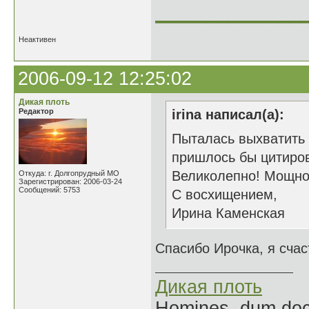
______________
Неактивен
2006-09-12 12:25:02
Дикая плоть
Редактор
irina написал(а):
Пыталась выхватить 
пришлось бы цитиров
Великолепно! Мощно 
Откуда: г. Долгопрудный МО
Зарегистрирован: 2006-03-24
Сообщений: 5753
С восхищением,
Ирина Каменская
Спасибо Ирочка, я счас
Дикая плоть
Homines, dum doce