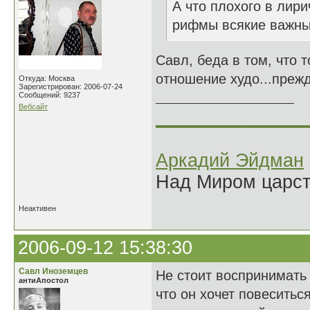
А что плохого в лир
рифмы всякие важны
Савл, беда в том, что 
отношение худо...прежд
Откуда: Москва
Зарегистрирован: 2006-07-24
Сообщений: 9237
Вебсайт
______________
Аркадий Эйдман
Над Миром царс
Неактивен
2006-09-12 15:38:30
Савл Иноземцев
Не стоит воспринимать 
антиАпостол
что он хочет повеситьс