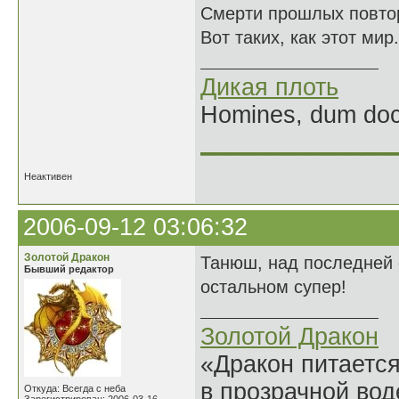
Смерти прошлых повто
Вот таких, как этот мир.
Дикая плоть
Homines, dum doce
______________
Неактивен
2006-09-12 03:06:32
Золотой Дракон
Танюш, над последней с
Бывший редактор
остальном супер!
Золотой Дракон
«Дракон питается
в прозрачной во
Откуда: Всегда с неба