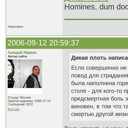
Homines, dum doce
______________
Неактивен
2006-09-12 20:59:37
Аркадий Эйдман
Автор сайта
Дикая плоть написа
Если совершенно не 
повод для страдания.
была наполнена горе
столе - для кого-то 
предсмертная боль э
Откуда: Москва
Зарегистрирован: 2006-07-24
Сообщений: 9237
виновен, в том что т
Вебсайт
смертью другой жизни.