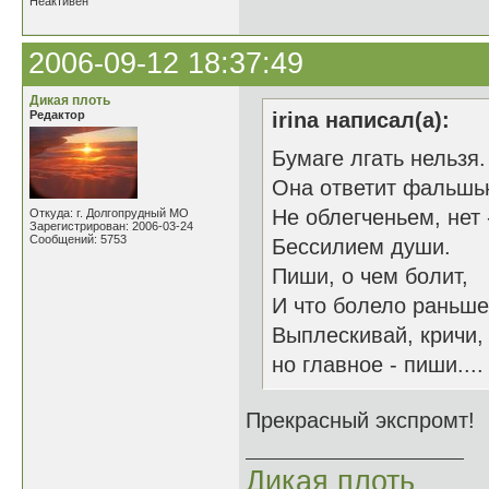
Неактивен
2006-09-12 18:37:49
Дикая плоть
Редактор
irina написал(а):
Бумаге лгать нельзя.
Она ответит фальшь
Не облегченьем, нет 
Откуда: г. Долгопрудный МО
Зарегистрирован: 2006-03-24
Сообщений: 5753
Бессилием души.
Пиши, о чем болит,
И что болело раньше
Выплескивай, кричи,
но главное - пиши....
Прекрасный экспромт! 
Дикая плоть