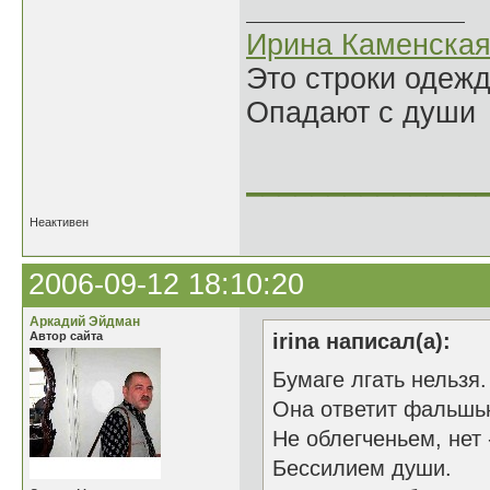
Ирина Каменска
Это строки одеж
Опадают с души
______________
Неактивен
2006-09-12 18:10:20
Аркадий Эйдман
Автор сайта
irina написал(а):
Бумаге лгать нельзя.
Она ответит фальшь
Не облегченьем, нет 
Бессилием души.