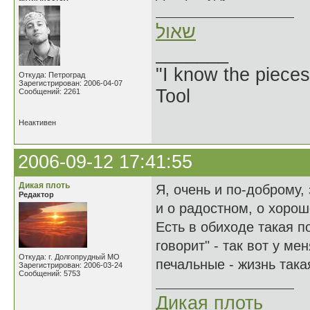
שאול
_______
"I know the pieces
Откуда: Петроград
Зарегистрирован: 2006-04-07
Tool
Сообщений: 2261
Неактивен
2006-09-12 17:41:55
Дикая плоть
Я, очень и по-доброму,
Редактор
и о радостном, о хороше
Есть в обиходе такая по
говорит" - так вот у ме
Откуда: г. Долгопрудный МО
печальные - жизнь такая
Зарегистрирован: 2006-03-24
Сообщений: 5753
Дикая плоть