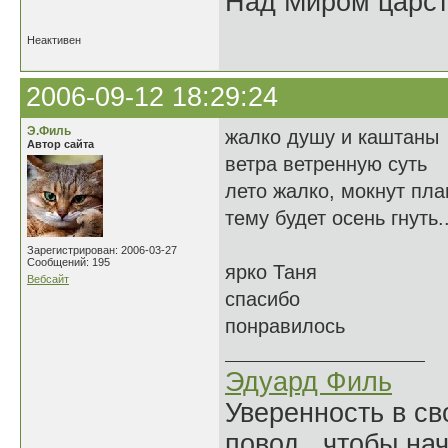
Над Миром царс
Неактивен
2006-09-12 18:29:24
Э.Филь
жалко душу и каштаны
Автор сайта
ветра ветренную суть
лето жалко, мокнут пл
тему будет осень гнуть..
Зарегистрирован: 2006-03-27
Сообщений: 195
ярко Таня
Вебсайт
спасибо
понравилось
Эдуард Филь
Уверенность в с
повод, чтобы на