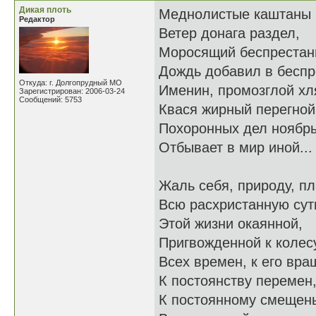
Дикая плоть
Меднолистые каштаны
Редактор
Ветер донага раздел,
Моросящий беспрестан
Дождь добавил в бесп
Откуда: г. Долгопрудный МО
Именин, промозглой хл
Зарегистрирован: 2006-03-24
Сообщений: 5753
Квася жирный перегной
Похоронных дел ноябр
Отбывает в мир иной...
Жаль себя, природу, п
Всю расхристанную сут
Этой жизни окаянной,
Пригвожденной к колес
Всех времен, к его вра
К постоянству перемен
К постоянному смещен