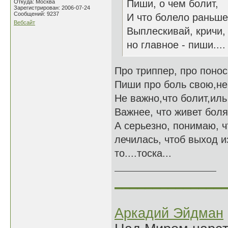
Пиши, о чем болит,
Откуда: Москва
Зарегистрирован: 2006-07-24
Сообщений: 9237
И что болело раньше
Вебсайт
Выплескивай, кричи,
но главное - пиши....
Про триппер, про понос
Пиши про боль свою,не 
Не важно,что болит,ил
Важнее, что живет боля
А серьезно, понимаю, чт
лечилась, чтоб выход и
то....тоска...
______________
Аркадий Эйдман