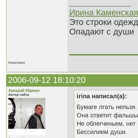
Ирина Каменска
Это строки одеж
Опадают с души
______________
Неактивен
2006-09-12 18:10:20
Аркадий Эйдман
Автор сайта
irina написал(а):
Бумаге лгать нельзя.
Она ответит фальшь
Не облегченьем, нет 
Бессилием души.