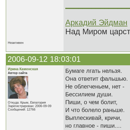
______________
Аркадий Эйдман
Над Миром царс
Неактивен
2006-09-12 18:03:01
Ирина Каменская
Бумаге лгать нельзя.
Автор сайта
Она ответит фальшью.
Не облегченьем, нет -
Бессилием души.
Пиши, о чем болит,
Откуда: Крым, Евпатория
Зарегистрирован: 2006-09-09
И что болело раньше.
Сообщений: 12766
Выплескивай, кричи,
но главное - пиши....