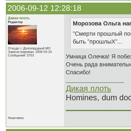
2006-09-12 12:28:18
Дикая плоть
Редактор
Морозова Ольга нап
"Смерти прошлый пов
быть "прошлыХ"...
Откуда: г. Долгопрудный МО
Зарегистрирован: 2006-03-24
Умница Олечка! Я побе
Сообщений: 5753
Очень рада внимательн
Спасибо!
Дикая плоть
Homines, dum doce
______________
Неактивен