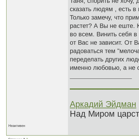
Таня, спорить не хочу, 
сказать людям , есть в 
Только замечу, что пр
растет? А Вы не еште. К
во всем. Винить себя в
от Вас не зависит. От В
радоваться тем "мелоча
переделать других люд
именно любовью, а не 
______________
Аркадий Эйдман
Над Миром царс
Неактивен