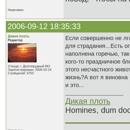
Неактивен
2006-09-12 18:35:33
Дикая плоть
Если совершенно не лг
Редактор
для страдания...Есть о
наполнена горечью, так
кого-то праздничное бл
Откуда: г. Долгопрудный МО
этого несчастного живот
Зарегистрирован: 2006-03-24
Сообщений: 5753
жизнь?А вот я виновна 
и это...
Дикая плоть
Homines, dum doce
______________