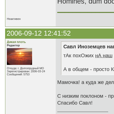
Homines, dum doce
______________
Неактивен
2006-09-12 12:41:52
Дикая плоть
Редактор
Савл Иноземцев нап
тАк похОжих
нА наш
А в общем - просто 
Откуда: г. Долгопрудный МО
Зарегистрирован: 2006-03-24
Сообщений: 5753
Мамочка! а куда же дел
С низким поклоном - п
Спасибо Савл!