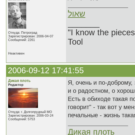
שאול
_______
"I know the pieces
Откуда: Петроград
Зарегистрирован: 2006-04-07
Tool
Сообщений: 2261
Неактивен
2006-09-12 17:41:55
Дикая плоть
Я, очень и по-доброму,
Редактор
и о радостном, о хороше
Есть в обиходе такая по
говорит" - так вот у ме
Откуда: г. Долгопрудный МО
печальные - жизнь такая
Зарегистрирован: 2006-03-24
Сообщений: 5753
Дикая плоть