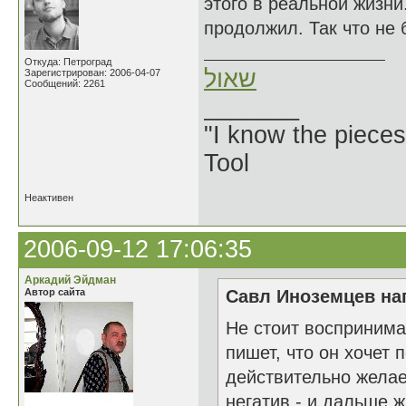
этого в реальной жизни
продолжил. Так что не 
Откуда: Петроград
שאול
Зарегистрирован: 2006-04-07
Сообщений: 2261
_______
"I know the pieces
Tool
Неактивен
2006-09-12 17:06:35
Аркадий Эйдман
Автор сайта
Савл Иноземцев нап
Не стоит воспринима
пишет, что он хочет 
действительно желае
негатив - и дальше ж