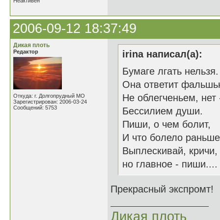
Неактивен
2006-09-12 18:37:49
Дикая плоть
Редактор
irina написал(а):
Бумаге лгать нельзя.
Она ответит фальшь
Не облегченьем, нет 
Откуда: г. Долгопрудный МО
Зарегистрирован: 2006-03-24
Сообщений: 5753
Бессилием души.
Пиши, о чем болит,
И что болело раньше
Выплескивай, кричи,
но главное - пиши....
Прекрасный экспромт! 
Дикая плоть