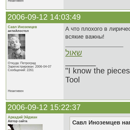
Неактивен
2006-09-12 14:03:49
Савл Иноземцев
А что плохого в лирич
антиАпостол
всякие важны!
שאול
_______
Откуда: Петроград
Зарегистрирован: 2006-04-07
"I know the pieces
Сообщений: 2261
Tool
Неактивен
2006-09-12 15:22:37
Аркадий Эйдман
Автор сайта
Савл Иноземцев нап