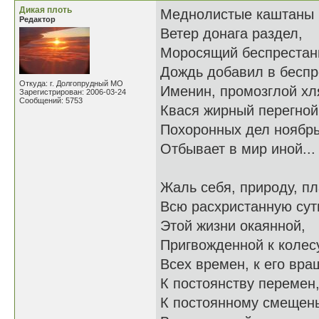
Дикая плоть
Меднолистые каштаны
Редактор
Ветер донага раздел,
Моросящий беспрестан
Дождь добавил в бесп
Откуда: г. Долгопрудный МО
Именин, промозглой хл
Зарегистрирован: 2006-03-24
Сообщений: 5753
Квася жирный перегной
Похоронных дел ноябр
Отбывает в мир иной...
Жаль себя, природу, п
Всю расхристанную сут
Этой жизни окаянной,
Пригвожденной к колес
Всех времен, к его вра
К постоянству перемен
К постоянному смещен