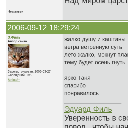
Над Миром царс
Неактивен
2006-09-12 18:29:24
Э.Филь
жалко душу и каштаны
Автор сайта
ветра ветренную суть
лето жалко, мокнут пл
тему будет осень гнуть..
Зарегистрирован: 2006-03-27
Сообщений: 195
ярко Таня
Вебсайт
спасибо
понравилось
Эдуард Филь
Уверенность в с
повод, чтобы на