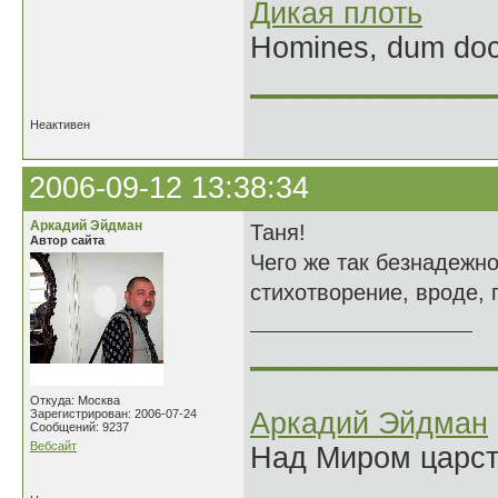
Дикая плоть
Homines, dum doce
______________
Неактивен
2006-09-12 13:38:34
Аркадий Эйдман
Таня!
Автор сайта
Чего же так безнадежно
стихотворение, вроде, п
______________
Откуда: Москва
Зарегистрирован: 2006-07-24
Аркадий Эйдман
Сообщений: 9237
Вебсайт
Над Миром царс