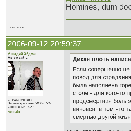
Homines, dum doce
______________
Неактивен
2006-09-12 20:59:37
Аркадий Эйдман
Автор сайта
Дикая плоть написа
Если совершенно не 
повод для страдания.
была наполнена горе
столе - для кого-то 
предсмертная боль э
Откуда: Москва
Зарегистрирован: 2006-07-24
Сообщений: 9237
виновен, в том что т
Вебсайт
смертью другой жизни.