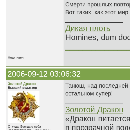
Смерти прошлых повто
Вот таких, как этот мир.
Дикая плоть
Homines, dum doce
______________
Неактивен
2006-09-12 03:06:32
Золотой Дракон
Танюш, над последней с
Бывший редактор
остальном супер!
Золотой Дракон
«Дракон питается
в прозрачной во
Откуда: Всегда с неба