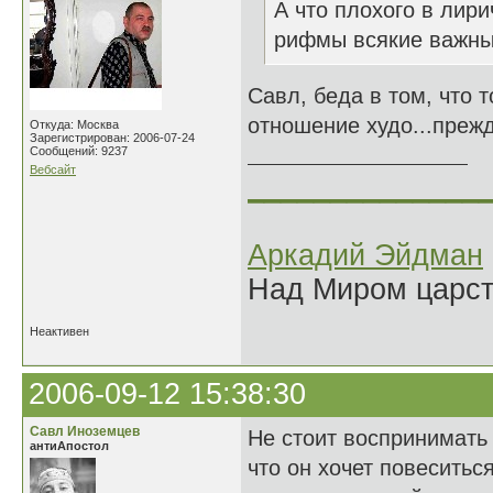
А что плохого в лир
рифмы всякие важны
Савл, беда в том, что 
отношение худо...прежд
Откуда: Москва
Зарегистрирован: 2006-07-24
Сообщений: 9237
Вебсайт
______________
Аркадий Эйдман
Над Миром царс
Неактивен
2006-09-12 15:38:30
Савл Иноземцев
Не стоит воспринимать 
антиАпостол
что он хочет повеситьс