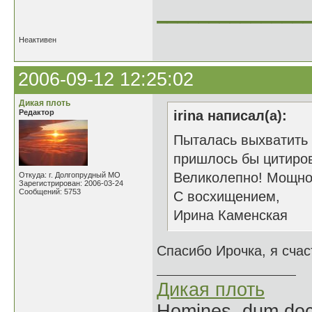
______________
Неактивен
2006-09-12 12:25:02
Дикая плоть
Редактор
irina написал(а):
Пыталась выхватить 
пришлось бы цитиров
Великолепно! Мощно 
Откуда: г. Долгопрудный МО
Зарегистрирован: 2006-03-24
Сообщений: 5753
С восхищением,
Ирина Каменская
Спасибо Ирочка, я счас
Дикая плоть
Homines, dum doce