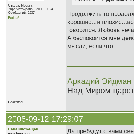
Откуда: Москва
Зарегистрирован: 2006-07-24
Продолжить то продолж
Сообщений: 9237
Вебсайт
хорошие...и плохие...вс
говорится: Любовь неча
А беспокоится мне дейс
мысли, если что...
______________
Аркадий Эйдман
Над Миром царс
Неактивен
2006-09-12 17:29:07
Савл Иноземцев
Да пребудут с вами св
антиАпостол