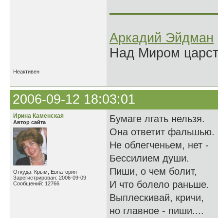
______________
Аркадий Эйдман
Над Миром царс
Неактивен
2006-09-12 18:03:01
Ирина Каменская
Бумаге лгать нельзя.
Автор сайта
Она ответит фальшью.
Не облегченьем, нет -
Бессилием души.
Пиши, о чем болит,
Откуда: Крым, Евпатория
Зарегистрирован: 2006-09-09
И что болело раньше.
Сообщений: 12766
Выплескивай, кричи,
но главное - пиши....