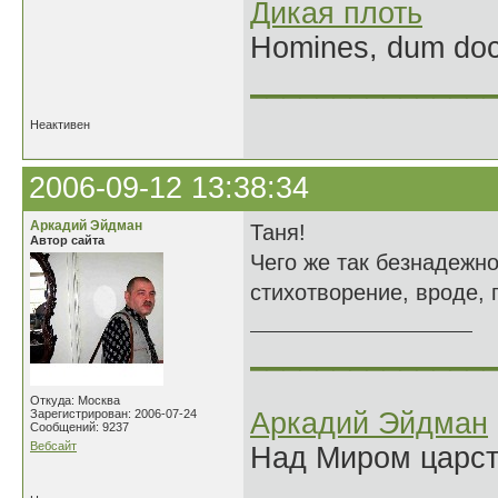
Дикая плоть
Homines, dum doce
______________
Неактивен
2006-09-12 13:38:34
Аркадий Эйдман
Таня!
Автор сайта
Чего же так безнадежно
стихотворение, вроде, п
______________
Откуда: Москва
Зарегистрирован: 2006-07-24
Аркадий Эйдман
Сообщений: 9237
Вебсайт
Над Миром царс