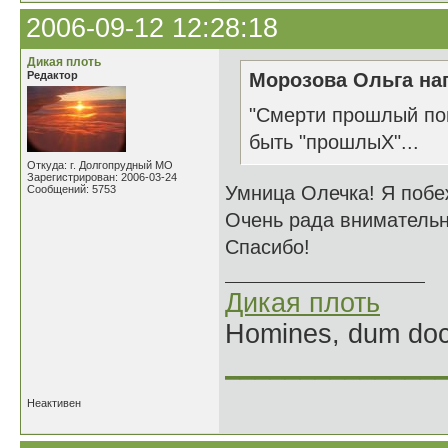
2006-09-12 12:28:18
Дикая плоть
Редактор
Морозова Ольга нап
"Смерти прошлый пов
быть "прошлыХ"...
Откуда: г. Долгопрудный МО
Зарегистрирован: 2006-03-24
Умница Олечка! Я побе
Сообщений: 5753
Очень рада внимательн
Спасибо!
Дикая плоть
Homines, dum doce
______________
Неактивен