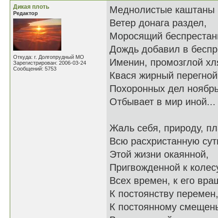
Дикая плоть
Меднолистые каштаны
Редактор
Ветер донага раздел,
Моросящий беспрестан
Дождь добавил в бесп
Откуда: г. Долгопрудный МО
Именин, промозглой хл
Зарегистрирован: 2006-03-24
Сообщений: 5753
Квася жирный перегной
Похоронных дел ноябр
Отбывает в мир иной...
Жаль себя, природу, п
Всю расхристанную сут
Этой жизни окаянной,
Пригвожденной к колес
Всех времен, к его вра
К постоянству перемен
К постоянному смещен