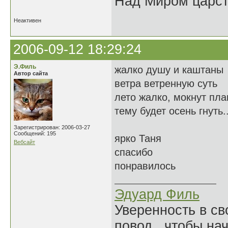
Над Миром царс
Неактивен
2006-09-12 18:29:24
Э.Филь
жалко душу и каштаны
Автор сайта
ветра ветренную суть
лето жалко, мокнут пл
тему будет осень гнуть..
Зарегистрирован: 2006-03-27
Сообщений: 195
ярко Таня
Вебсайт
спасибо
понравилось
Эдуард Филь
Уверенность в с
повод, чтобы на