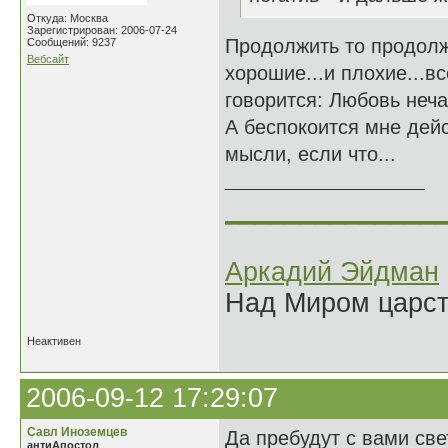
Откуда: Москва
Зарегистрирован: 2006-07-24
Продолжить то продолж
Сообщений: 9237
Вебсайт
хорошие...и плохие...вс
говорится: Любовь неча
А беспокоится мне дейс
мысли, если что...
______________
Аркадий Эйдман
Над Миром царс
Неактивен
2006-09-12 17:29:07
Савл Иноземцев
Да пребудут с вами св
антиАпостол