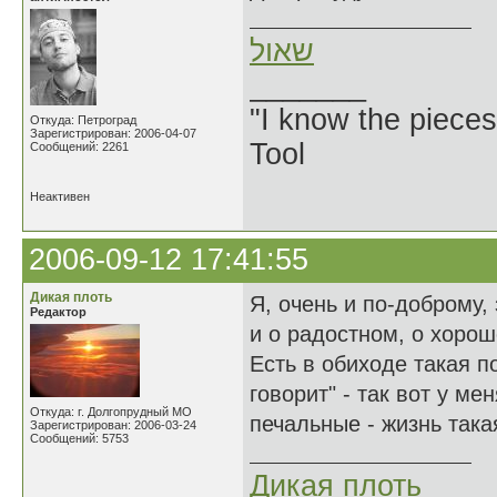
שאול
_______
"I know the pieces
Откуда: Петроград
Зарегистрирован: 2006-04-07
Tool
Сообщений: 2261
Неактивен
2006-09-12 17:41:55
Дикая плоть
Я, очень и по-доброму,
Редактор
и о радостном, о хороше
Есть в обиходе такая по
говорит" - так вот у ме
Откуда: г. Долгопрудный МО
печальные - жизнь такая
Зарегистрирован: 2006-03-24
Сообщений: 5753
Дикая плоть