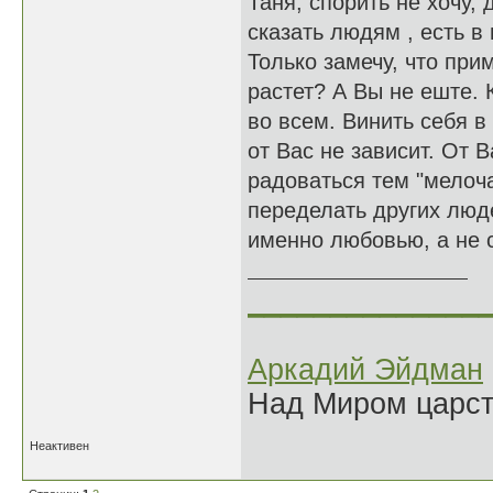
Таня, спорить не хочу, 
сказать людям , есть в 
Только замечу, что пр
растет? А Вы не еште. К
во всем. Винить себя в
от Вас не зависит. От В
радоваться тем "мелоча
переделать других люд
именно любовью, а не 
______________
Аркадий Эйдман
Над Миром царс
Неактивен