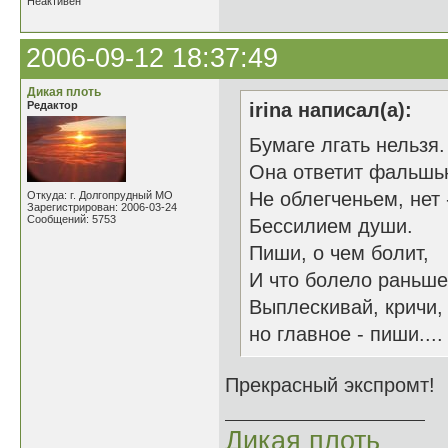
Неактивен
2006-09-12 18:37:49
Дикая плоть
Редактор
irina написал(а):
Бумаге лгать нельзя.
Она ответит фальшь
Не облегченьем, нет 
Откуда: г. Долгопрудный МО
Зарегистрирован: 2006-03-24
Сообщений: 5753
Бессилием души.
Пиши, о чем болит,
И что болело раньше
Выплескивай, кричи,
но главное - пиши....
Прекрасный экспромт! 
Дикая плоть