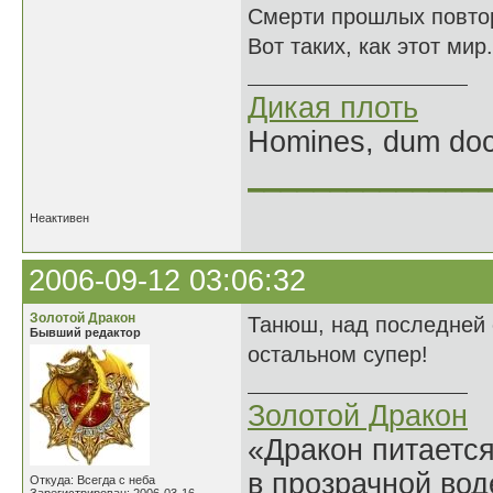
Смерти прошлых повто
Вот таких, как этот мир.
Дикая плоть
Homines, dum doce
______________
Неактивен
2006-09-12 03:06:32
Золотой Дракон
Танюш, над последней с
Бывший редактор
остальном супер!
Золотой Дракон
«Дракон питается
в прозрачной во
Откуда: Всегда с неба