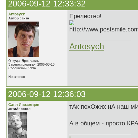
2006-09-12 12:33:32
Antosych
Прелестно!
Автор сайта
Antosych
Откуда: Ярославль
Зарегистрирован: 2006-03-16
Сообщений: 5994
Неактивен
2006-09-12 12:36:03
Савл Иноземцев
тАк похОжих
нА наш
мИ
антиАпостол
А в общем - просто КР