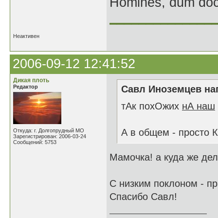
Homines, dum doce
______________
Неактивен
2006-09-12 12:41:52
Дикая плоть
Редактор
Савл Иноземцев нап
тАк похОжих
нА наш
А в общем - просто 
Откуда: г. Долгопрудный МО
Зарегистрирован: 2006-03-24
Сообщений: 5753
Мамочка! а куда же дел
С низким поклоном - п
Спасибо Савл!