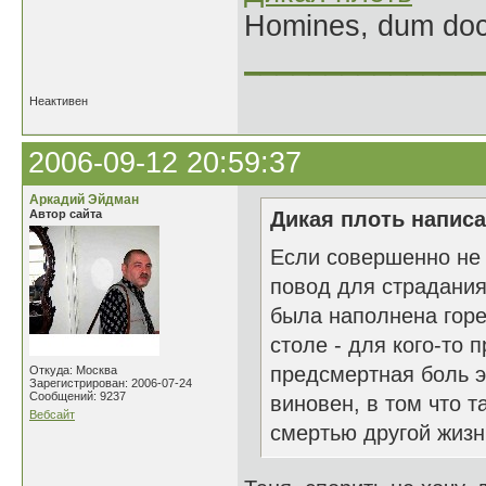
Homines, dum doce
______________
Неактивен
2006-09-12 20:59:37
Аркадий Эйдман
Автор сайта
Дикая плоть написа
Если совершенно не 
повод для страдания.
была наполнена горе
столе - для кого-то 
предсмертная боль э
Откуда: Москва
Зарегистрирован: 2006-07-24
Сообщений: 9237
виновен, в том что т
Вебсайт
смертью другой жизни.