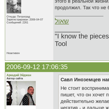
этого в реальной жизни
продолжил. Так что не 
Откуда: Петроград
שאול
Зарегистрирован: 2006-04-07
Сообщений: 2261
_______
"I know the pieces
Tool
Неактивен
2006-09-12 17:06:35
Аркадий Эйдман
Автор сайта
Савл Иноземцев нап
Не стоит воспринима
пишет, что он хочет 
действительно желае
негатив - и дальше ж