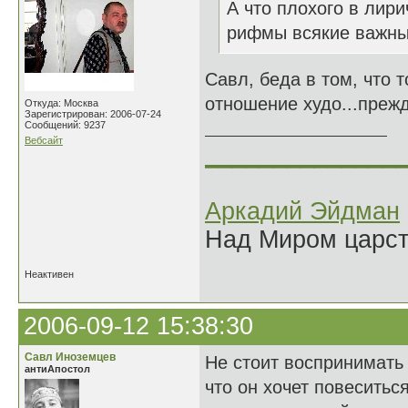
А что плохого в лир
рифмы всякие важны
Савл, беда в том, что 
отношение худо...прежд
Откуда: Москва
Зарегистрирован: 2006-07-24
Сообщений: 9237
Вебсайт
______________
Аркадий Эйдман
Над Миром царс
Неактивен
2006-09-12 15:38:30
Савл Иноземцев
Не стоит воспринимать 
антиАпостол
что он хочет повеситьс