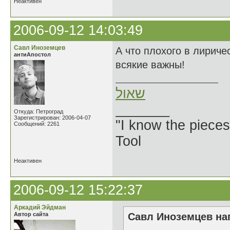
Неактивен
2006-09-12 14:03:49
Савл Иноземцев
А что плохого в лирич
антиАпостол
всякие важны!
שאול
_______
Откуда: Петроград
Зарегистрирован: 2006-04-07
"I know the pieces
Сообщений: 2261
Tool
Неактивен
2006-09-12 15:22:37
Аркадий Эйдман
Автор сайта
Савл Иноземцев нап