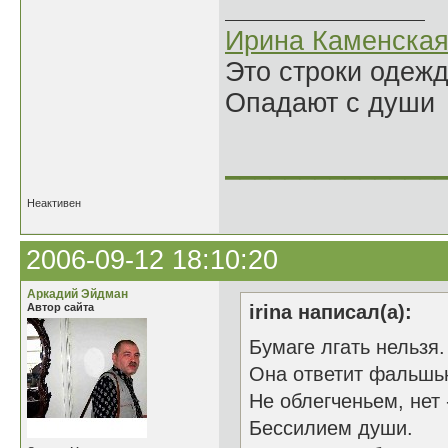
Ирина Каменска
Это строки одеж
Опадают с души
______________
Неактивен
2006-09-12 18:10:20
Аркадий Эйдман
Автор сайта
irina написал(а):
Бумаге лгать нельзя.
Она ответит фальшь
Не облегченьем, нет 
Бессилием души.