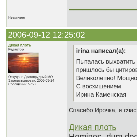
______________
Неактивен
2006-09-12 12:25:02
Дикая плоть
Редактор
irina написал(а):
Пыталась выхватить 
пришлось бы цитиров
Великолепно! Мощно 
Откуда: г. Долгопрудный МО
Зарегистрирован: 2006-03-24
Сообщений: 5753
С восхищением,
Ирина Каменская
Спасибо Ирочка, я счас
Дикая плоть
Homines, dum doce