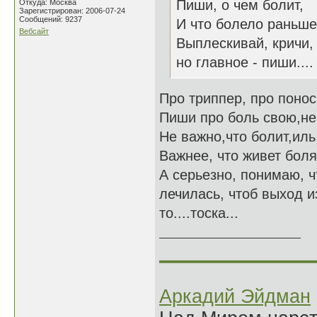
Пиши, о чем болит,
Откуда: Москва
Зарегистрирован: 2006-07-24
Сообщений: 9237
И что болело раньше
Вебсайт
Выплескивай, кричи,
но главное - пиши....
Про триппер, про понос
Пиши про боль свою,не 
Не важно,что болит,ил
Важнее, что живет боля
А серьезно, понимаю, чт
лечилась, чтоб выход и
то....тоска...
______________
Аркадий Эйдман