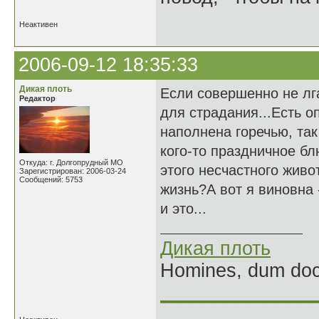
Неактивен
2006-09-12 18:35:33
Дикая плоть
Если совершенно не лг
Редактор
для страдания...Есть о
наполнена горечью, так
кого-то праздничное бл
Откуда: г. Долгопрудный МО
этого несчастного живот
Зарегистрирован: 2006-03-24
Сообщений: 5753
жизнь?А вот я виновна 
и это...
Дикая плоть
Homines, dum doce
______________