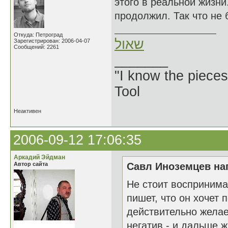
этого в реальной жизни
продолжил. Так что не 
Откуда: Петроград
שאול
Зарегистрирован: 2006-04-07
Сообщений: 2261
_______
"I know the pieces
Tool
Неактивен
2006-09-12 17:06:35
Аркадий Эйдман
Автор сайта
Савл Иноземцев нап
Не стоит воспринима
пишет, что он хочет 
действительно желае
негатив - и дальше ж