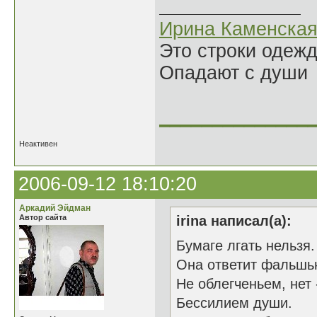
Ирина Каменска
Это строки одеж
Опадают с души
______________
Неактивен
2006-09-12 18:10:20
Аркадий Эйдман
Автор сайта
irina написал(а):
Бумаге лгать нельзя.
Она ответит фальшь
Не облегченьем, нет 
Бессилием души.