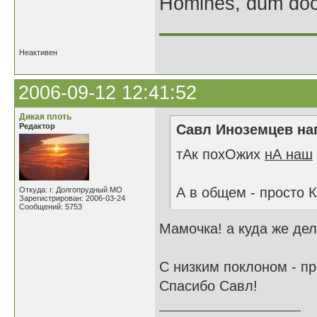
Homines, dum doce
______________
Неактивен
2006-09-12 12:41:52
Дикая плоть
Редактор
Савл Иноземцев нап
тАк похОжих
нА наш
А в общем - просто 
Откуда: г. Долгопрудный МО
Зарегистрирован: 2006-03-24
Сообщений: 5753
Мамочка! а куда же дел
С низким поклоном - п
Спасибо Савл!