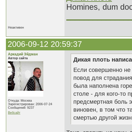
Homines, dum doce
______________
Неактивен
2006-09-12 20:59:37
Аркадий Эйдман
Автор сайта
Дикая плоть написа
Если совершенно не 
повод для страдания.
была наполнена горе
столе - для кого-то 
предсмертная боль э
Откуда: Москва
Зарегистрирован: 2006-07-24
Сообщений: 9237
виновен, в том что т
Вебсайт
смертью другой жизни.