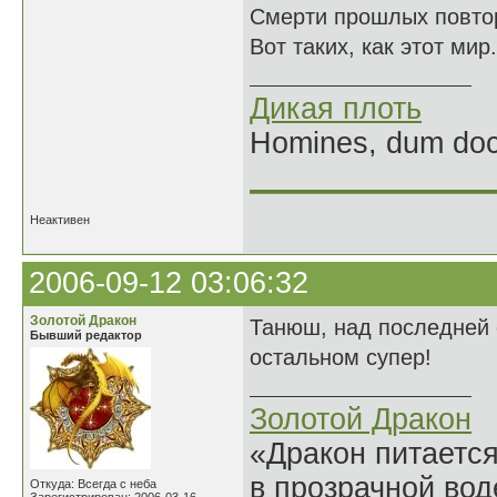
Смерти прошлых повто
Вот таких, как этот мир.
Дикая плоть
Homines, dum doce
______________
Неактивен
2006-09-12 03:06:32
Золотой Дракон
Танюш, над последней с
Бывший редактор
остальном супер!
Золотой Дракон
«Дракон питается
в прозрачной во
Откуда: Всегда с неба