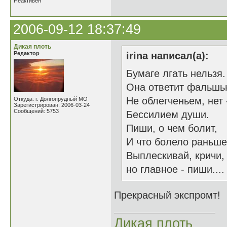
Неактивен
2006-09-12 18:37:49
Дикая плоть
Редактор
irina написал(а):
Бумаге лгать нельзя.
Она ответит фальшь
Не облегченьем, нет 
Откуда: г. Долгопрудный МО
Зарегистрирован: 2006-03-24
Сообщений: 5753
Бессилием души.
Пиши, о чем болит,
И что болело раньше
Выплескивай, кричи,
но главное - пиши....
Прекрасный экспромт! 
Дикая плоть