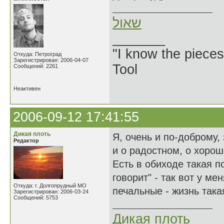
שאול
_______
"I know the pieces
Откуда: Петроград
Зарегистрирован: 2006-04-07
Tool
Сообщений: 2261
Неактивен
2006-09-12 17:41:55
Дикая плоть
Я, очень и по-доброму,
Редактор
и о радостном, о хороше
Есть в обиходе такая по
говорит" - так вот у ме
Откуда: г. Долгопрудный МО
печальные - жизнь такая
Зарегистрирован: 2006-03-24
Сообщений: 5753
Дикая плоть