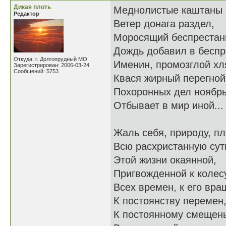
Дикая плоть
Меднолистые каштаны
Редактор
Ветер донага раздел,
Моросящий беспрестан
Дождь добавил в бесп
Откуда: г. Долгопрудный МО
Именин, промозглой хл
Зарегистрирован: 2006-03-24
Сообщений: 5753
Квася жирный перегной
Похоронных дел ноябр
Отбывает в мир иной...
Жаль себя, природу, п
Всю расхристанную сут
Этой жизни окаянной,
Пригвожденной к колес
Всех времен, к его вра
К постоянству перемен
К постоянному смещен