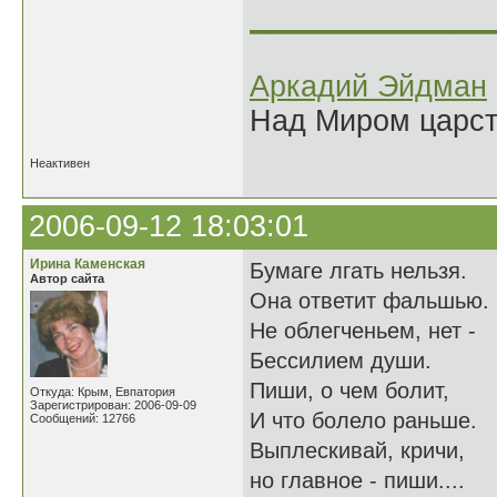
______________
Аркадий Эйдман
Над Миром царс
Неактивен
2006-09-12 18:03:01
Ирина Каменская
Бумаге лгать нельзя.
Автор сайта
Она ответит фальшью.
Не облегченьем, нет -
Бессилием души.
Пиши, о чем болит,
Откуда: Крым, Евпатория
Зарегистрирован: 2006-09-09
И что болело раньше.
Сообщений: 12766
Выплескивай, кричи,
но главное - пиши....