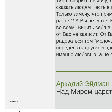
Таня, спорить не хочу, 
сказать людям , есть в 
Только замечу, что пр
растет? А Вы не еште. К
во всем. Винить себя в
от Вас не зависит. От В
радоваться тем "мелоча
переделать других люд
именно любовью, а не 
______________
Аркадий Эйдман
Над Миром царс
Неактивен