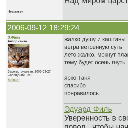
Над Миром царс
Неактивен
2006-09-12 18:29:24
Э.Филь
жалко душу и каштаны
Автор сайта
ветра ветренную суть
лето жалко, мокнут пл
тему будет осень гнуть..
Зарегистрирован: 2006-03-27
Сообщений: 195
ярко Таня
Вебсайт
спасибо
понравилось
Эдуард Филь
Уверенность в с
повод, чтобы на