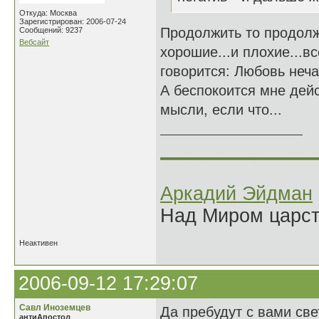
Откуда: Москва
Зарегистрирован: 2006-07-24
Продолжить то продолж
Сообщений: 9237
Вебсайт
хорошие...и плохие...вс
говорится: Любовь неча
А беспокоится мне дейс
мысли, если что...
______________
Аркадий Эйдман
Над Миром царс
Неактивен
2006-09-12 17:29:07
Савл Иноземцев
Да пребудут с вами св
антиАпостол