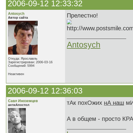
2006-09-12 12:33:32
Antosych
Прелестно!
Автор сайта
Antosych
Откуда: Ярославль
Зарегистрирован: 2006-03-16
Сообщений: 5994
Неактивен
2006-09-12 12:36:03
Савл Иноземцев
тАк похОжих
нА наш
мИ
антиАпостол
А в общем - просто КР