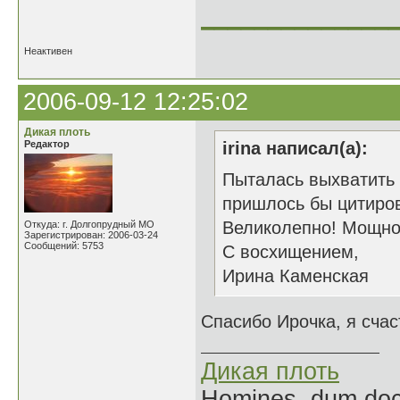
______________
Неактивен
2006-09-12 12:25:02
Дикая плоть
Редактор
irina написал(а):
Пыталась выхватить 
пришлось бы цитиров
Великолепно! Мощно 
Откуда: г. Долгопрудный МО
Зарегистрирован: 2006-03-24
Сообщений: 5753
С восхищением,
Ирина Каменская
Спасибо Ирочка, я счас
Дикая плоть
Homines, dum doce