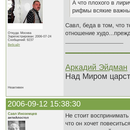
А что плохого в лир
рифмы всякие важны
Савл, беда в том, что 
отношение худо...прежд
Откуда: Москва
Зарегистрирован: 2006-07-24
Сообщений: 9237
Вебсайт
______________
Аркадий Эйдман
Над Миром царс
Неактивен
2006-09-12 15:38:30
Савл Иноземцев
Не стоит воспринимать 
антиАпостол
что он хочет повеситьс