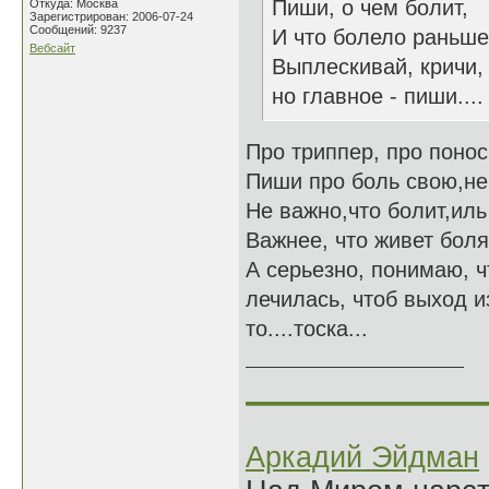
Пиши, о чем болит,
Откуда: Москва
Зарегистрирован: 2006-07-24
Сообщений: 9237
И что болело раньше
Вебсайт
Выплескивай, кричи,
но главное - пиши....
Про триппер, про понос
Пиши про боль свою,не 
Не важно,что болит,ил
Важнее, что живет боля
А серьезно, понимаю, чт
лечилась, чтоб выход и
то....тоска...
______________
Аркадий Эйдман