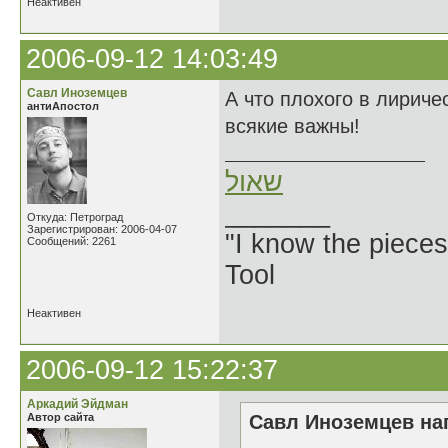
Неактивен
2006-09-12 14:03:49
Савл Иноземцев
А что плохого в лирич
антиАпостол
всякие важны!
שאול
_______
Откуда: Петроград
Зарегистрирован: 2006-04-07
"I know the pieces
Сообщений: 2261
Tool
Неактивен
2006-09-12 15:22:37
Аркадий Эйдман
Автор сайта
Савл Иноземцев нап