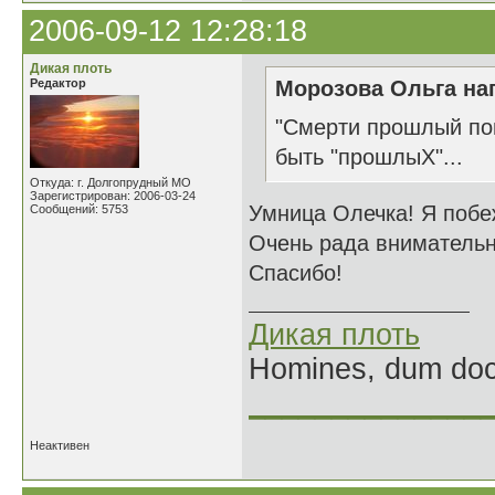
2006-09-12 12:28:18
Дикая плоть
Редактор
Морозова Ольга нап
"Смерти прошлый пов
быть "прошлыХ"...
Откуда: г. Долгопрудный МО
Зарегистрирован: 2006-03-24
Умница Олечка! Я побе
Сообщений: 5753
Очень рада внимательн
Спасибо!
Дикая плоть
Homines, dum doce
______________
Неактивен