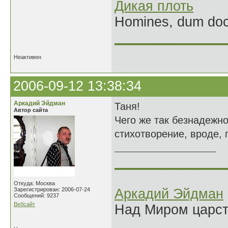
Дикая плоть
Homines, dum doce
______________
Неактивен
2006-09-12 13:38:34
Аркадий Эйдман
Таня!
Автор сайта
Чего же так безнадежно
стихотворение, вроде, п
______________
Откуда: Москва
Зарегистрирован: 2006-07-24
Аркадий Эйдман
Сообщений: 9237
Вебсайт
Над Миром царс