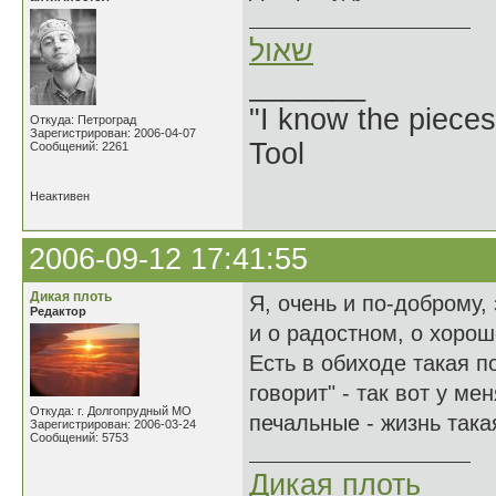
שאול
_______
"I know the pieces
Откуда: Петроград
Зарегистрирован: 2006-04-07
Tool
Сообщений: 2261
Неактивен
2006-09-12 17:41:55
Дикая плоть
Я, очень и по-доброму,
Редактор
и о радостном, о хороше
Есть в обиходе такая по
говорит" - так вот у ме
Откуда: г. Долгопрудный МО
печальные - жизнь такая
Зарегистрирован: 2006-03-24
Сообщений: 5753
Дикая плоть