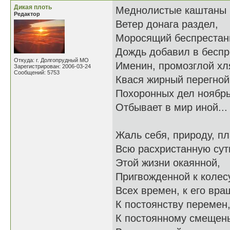
Дикая плоть
Меднолистые каштаны
Редактор
Ветер донага раздел,
Моросящий беспрестан
Дождь добавил в бесп
Откуда: г. Долгопрудный МО
Именин, промозглой хл
Зарегистрирован: 2006-03-24
Сообщений: 5753
Квася жирный перегной
Похоронных дел ноябр
Отбывает в мир иной...
Жаль себя, природу, п
Всю расхристанную сут
Этой жизни окаянной,
Пригвожденной к колес
Всех времен, к его вра
К постоянству перемен
К постоянному смещен