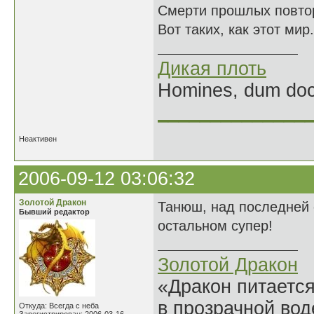
Смерти прошлых повто
Вот таких, как этот мир.
Дикая плоть
Homines, dum doce
______________
Неактивен
2006-09-12 03:06:32
Золотой Дракон
Танюш, над последней с
Бывший редактор
остальном супер!
Золотой Дракон
«Дракон питается
в прозрачной во
Откуда: Всегда с неба