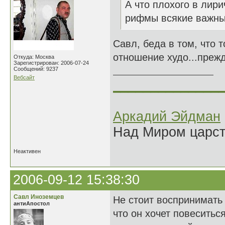
А что плохого в лир
рифмы всякие важны
Савл, беда в том, что 
отношение худо...прежд
Откуда: Москва
Зарегистрирован: 2006-07-24
Сообщений: 9237
Вебсайт
______________
Аркадий Эйдман
Над Миром царс
Неактивен
2006-09-12 15:38:30
Савл Иноземцев
Не стоит воспринимать 
антиАпостол
что он хочет повеситьс