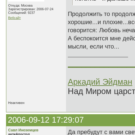
Откуда: Москва
Зарегистрирован: 2006-07-24
Продолжить то продолж
Сообщений: 9237
Вебсайт
хорошие...и плохие...вс
говорится: Любовь неча
А беспокоится мне дейс
мысли, если что...
______________
Аркадий Эйдман
Над Миром царс
Неактивен
2006-09-12 17:29:07
Савл Иноземцев
Да пребудут с вами св
антиАпостол