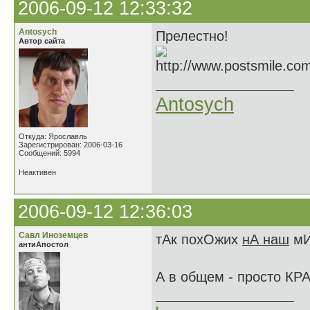
2006-09-12 12:33:32
Antosych
Прелестно!
Автор сайта
Antosych
Откуда: Ярославль
Зарегистрирован: 2006-03-16
Сообщений: 5994
Неактивен
2006-09-12 12:36:03
Савл Иноземцев
тАк похОжих
нА наш
мИ
антиАпостол
А в общем - просто КР