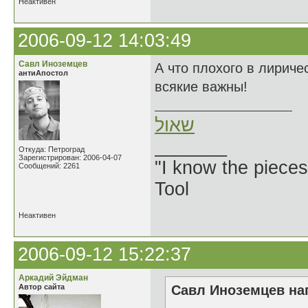
Неактивен
2006-09-12 14:03:49
Савл Иноземцев
А что плохого в лирич
антиАпостол
всякие важны!
שאול
_______
Откуда: Петроград
Зарегистрирован: 2006-04-07
"I know the pieces
Сообщений: 2261
Tool
Неактивен
2006-09-12 15:22:37
Аркадий Эйдман
Автор сайта
Савл Иноземцев нап