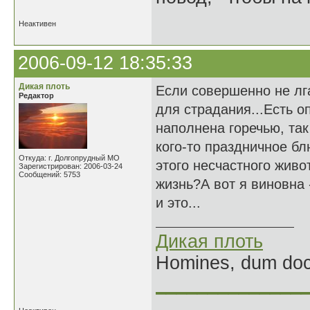
Неактивен
2006-09-12 18:35:33
Дикая плоть
Если совершенно не лг
Редактор
для страдания...Есть о
наполнена горечью, так
кого-то праздничное бл
Откуда: г. Долгопрудный МО
этого несчастного живот
Зарегистрирован: 2006-03-24
Сообщений: 5753
жизнь?А вот я виновна 
и это...
Дикая плоть
Homines, dum doce
______________