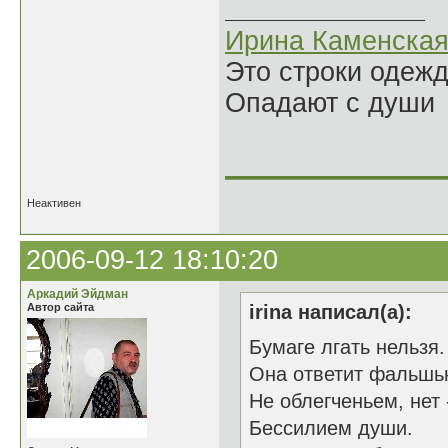
Ирина Каменска
Это строки одеж
Опадают с души
______________
Неактивен
2006-09-12 18:10:20
Аркадий Эйдман
Автор сайта
irina написал(а):
Бумаге лгать нельзя.
Она ответит фальшь
Не облегченьем, нет 
Бессилием души.