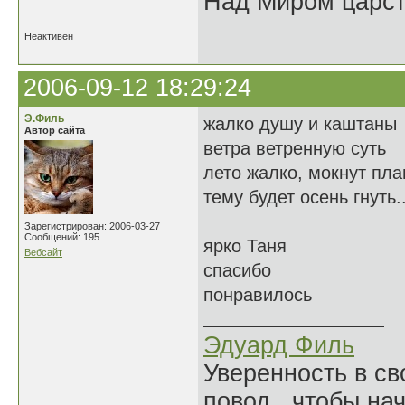
Над Миром царс
Неактивен
2006-09-12 18:29:24
Э.Филь
жалко душу и каштаны
Автор сайта
ветра ветренную суть
лето жалко, мокнут пл
тему будет осень гнуть..
Зарегистрирован: 2006-03-27
Сообщений: 195
ярко Таня
Вебсайт
спасибо
понравилось
Эдуард Филь
Уверенность в с
повод, чтобы на