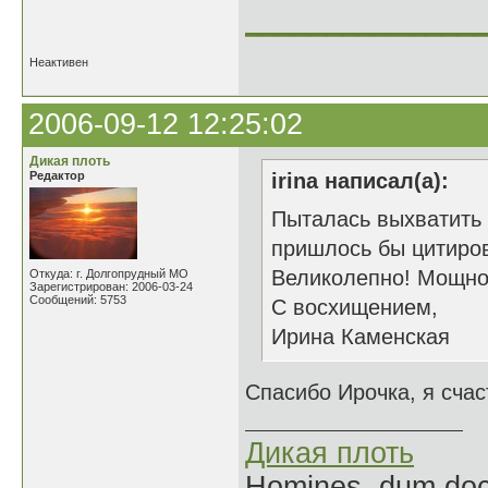
______________
Неактивен
2006-09-12 12:25:02
Дикая плоть
Редактор
irina написал(а):
Пыталась выхватить 
пришлось бы цитиров
Великолепно! Мощно 
Откуда: г. Долгопрудный МО
Зарегистрирован: 2006-03-24
Сообщений: 5753
С восхищением,
Ирина Каменская
Спасибо Ирочка, я счас
Дикая плоть
Homines, dum doce