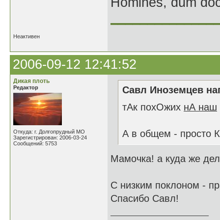
Homines, dum doce
______________
Неактивен
2006-09-12 12:41:52
Дикая плоть
Редактор
Савл Иноземцев нап
тАк похОжих
нА наш
А в общем - просто 
Откуда: г. Долгопрудный МО
Зарегистрирован: 2006-03-24
Сообщений: 5753
Мамочка! а куда же дел
С низким поклоном - п
Спасибо Савл!