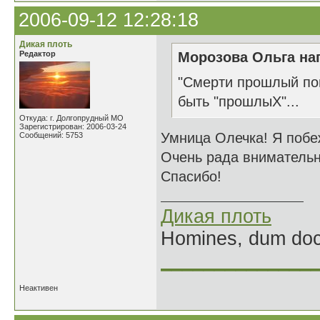
2006-09-12 12:28:18
Дикая плоть
Редактор
Морозова Ольга нап
"Смерти прошлый пов
быть "прошлыХ"...
Откуда: г. Долгопрудный МО
Зарегистрирован: 2006-03-24
Умница Олечка! Я побе
Сообщений: 5753
Очень рада внимательн
Спасибо!
Дикая плоть
Homines, dum doce
______________
Неактивен