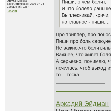
Пиши, о чем болит,
Откуда: Москва
Зарегистрирован: 2006-07-24
Сообщений: 9237
И что болело раньше
Вебсайт
Выплескивай, кричи,
но главное - пиши....
Про триппер, про понос
Пиши про боль свою,не 
Не важно,что болит,ил
Важнее, что живет боля
А серьезно, понимаю, чт
лечилась, чтоб выход и
то....тоска...
______________
Аркадий Эйдман