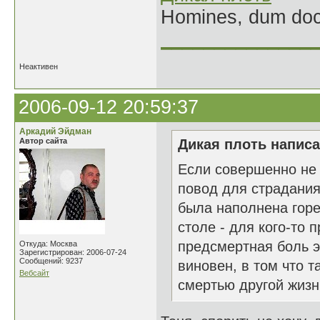
Homines, dum doce
______________
Неактивен
2006-09-12 20:59:37
Аркадий Эйдман
Автор сайта
Дикая плоть написа
Если совершенно не 
повод для страдания.
была наполнена горе
столе - для кого-то 
предсмертная боль э
Откуда: Москва
Зарегистрирован: 2006-07-24
Сообщений: 9237
виновен, в том что т
Вебсайт
смертью другой жизни.