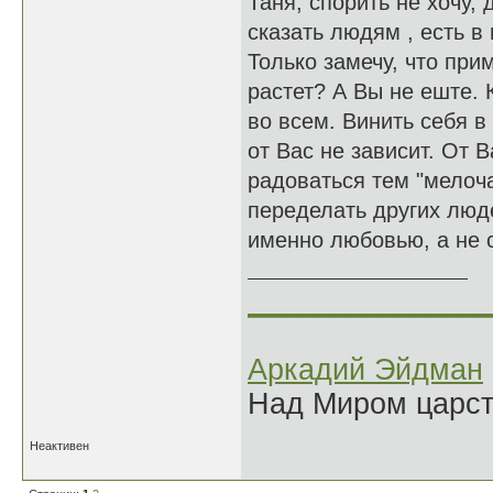
Таня, спорить не хочу, 
сказать людям , есть в 
Только замечу, что пр
растет? А Вы не еште. К
во всем. Винить себя в
от Вас не зависит. От В
радоваться тем "мелоча
переделать других люд
именно любовью, а не 
______________
Аркадий Эйдман
Над Миром царс
Неактивен