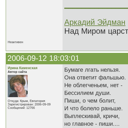
______________
Аркадий Эйдман
Над Миром царс
Неактивен
2006-09-12 18:03:01
Ирина Каменская
Бумаге лгать нельзя.
Автор сайта
Она ответит фальшью.
Не облегченьем, нет -
Бессилием души.
Пиши, о чем болит,
Откуда: Крым, Евпатория
Зарегистрирован: 2006-09-09
И что болело раньше.
Сообщений: 12766
Выплескивай, кричи,
но главное - пиши....