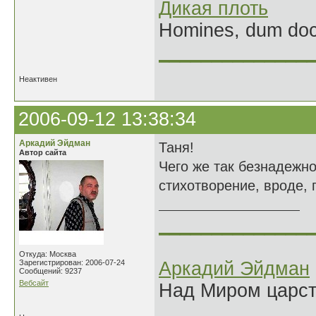
Дикая плоть
Homines, dum doce
______________
Неактивен
2006-09-12 13:38:34
Аркадий Эйдман
Таня!
Автор сайта
Чего же так безнадежно
стихотворение, вроде, п
______________
Откуда: Москва
Зарегистрирован: 2006-07-24
Аркадий Эйдман
Сообщений: 9237
Вебсайт
Над Миром царс