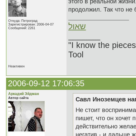
этого в реальной жизни
продолжил. Так что не 
Откуда: Петроград
שאול
Зарегистрирован: 2006-04-07
Сообщений: 2261
_______
"I know the pieces
Tool
Неактивен
2006-09-12 17:06:35
Аркадий Эйдман
Автор сайта
Савл Иноземцев нап
Не стоит воспринима
пишет, что он хочет 
действительно желае
негатив - и дальше ж