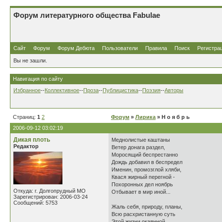
Форум литературного общества Fabulae
Сайт
Форум
Форум Дебюта
Пользователи
Правила
Поиск
Регистра
Вы не зашли.
Навигация по сайту
Избранное
--
Коллективное
--
Проза
--
Публицистика
--
Поэзия
--
Авторы
Страниц:
1
2
Форум
»
Лирика
» Н о я б р ь
2006-09-12 03:02:19
Дикая плоть
Меднолистые каштаны
Редактор
Ветер донага раздел,
Моросящий беспрестанно
Дождь добавил в беспредел
Именин, промозглой хляби,
Квася жирный перегной -
Похоронных дел ноябрь
Откуда: г. Долгопрудный МО
Отбывает в мир иной...
Зарегистрирован: 2006-03-24
Сообщений: 5753
Жаль себя, природу, планы,
Всю расхристанную суть
Этой жизни окаянной,