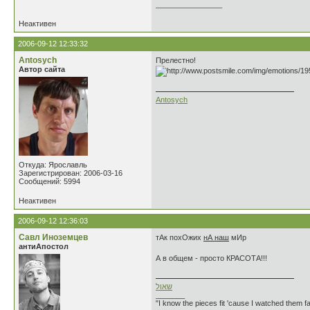
________________
Неактивен
2006-09-12 12:33:32
Antosych
Прелестно!
Автор сайта
Antosych
Откуда: Ярославль
Зарегистрирован: 2006-03-16
Сообщений: 5994
Неактивен
2006-09-12 12:36:03
Савл Иноземцев
тАк похОжих
нА наш
мИр
антиАпостол
А в общем - просто КРАСОТА!!!
שאול
_______
"I know the pieces fit 'cause I watched them fa