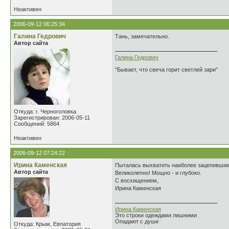
Неактивен
2006-09-12 06:25:34
Галина Гедрович
Тань, замечательно.
Автор сайта
Галина Гедрович
"Бывает, что свеча горит светлей зари"
Откуда: г. Черноголовка
Зарегистрирован: 2006-05-11
Сообщений: 5864
Неактивен
2006-09-12 07:24:22
Ирина Каменская
Пыталась выхватить наиболее зацепившие с
Автор сайта
Великолепно! Мощно - и глубоко.
С восхищением,
Ирина Каменская
Ирина Каменская
Это строки одеждами лишними
Опадают с души
Откуда: Крым, Евпатория