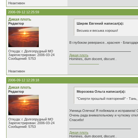
Неактивен
2006-09-12 12:25:59
Дикая плоть
Редактор
Ширяк Евгений написал(а):
Весьма и весьма хорошо!
В глубоком реверансе...краснея - Благодар
Откуда: г. Долгопрудный МО
Зарегистрирован: 2006-03-24
Дикая плоть
Сообщений: 5753
Homines, dum docent, discunt .
________________
Неактивен
2006-09-12 12:28:18
Дикая плоть
Редактор
Морозова Ольга написал(а):
"Смерти прошлый повторений" - Тань, 
Умница Олечка! Я побежала и исправила! 
Очень рада внимательному и чуткому откл
Откуда: г. Долгопрудный МО
Спасибо!
Зарегистрирован: 2006-03-24
Сообщений: 5753
Дикая плоть
Homines, dum docent, discunt .