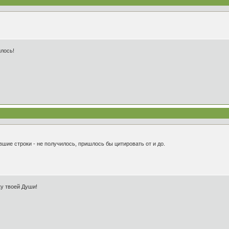
илось!
шие строки - не получилось, пришлось бы цитировать от и до.
ку твоей Души!