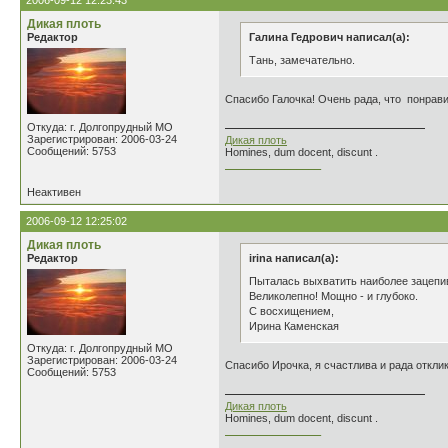
2006-09-12 12:23:43
Дикая плоть
Редактор
Галина Гедрович написал(а):
Тань, замечательно.
Спасибо Галочка! Очень рада, что понрав
Откуда: г. Долгопрудный МО
Зарегистрирован: 2006-03-24
Дикая плоть
Сообщений: 5753
Homines, dum docent, discunt .
________________
Неактивен
2006-09-12 12:25:02
Дикая плоть
Редактор
irina написал(а):
Пыталась выхватить наиболее зацепив
Великолепно! Мощно - и глубоко.
С восхищением,
Ирина Каменская
Откуда: г. Долгопрудный МО
Зарегистрирован: 2006-03-24
Спасибо Ирочка, я счастлива и рада откли
Сообщений: 5753
Дикая плоть
Homines, dum docent, discunt .
________________