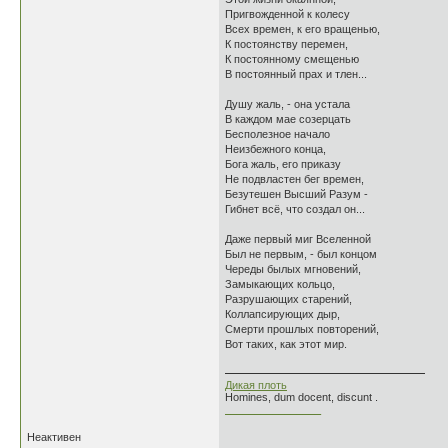
Пригвожденной к колесу
Всех времен, к его вращенью,
К постоянству перемен,
К постоянному смещенью
В постоянный прах и тлен...
Душу жаль, - она устала
В каждом мае созерцать
Бесполезное начало
Неизбежного конца,
Бога жаль, его приказу
Не подвластен бег времен,
Безутешен Высший Разум -
Гибнет всё, что создал он...
Даже первый миг Вселенной
Был не первым, - был концом
Череды былых мгновений,
Замыкающих кольцо,
Разрушающих старений,
Коллапсирующих дыр,
Смерти прошлых повторений,
Вот таких, как этот мир.
Дикая плоть
Homines, dum docent, discunt .
________________
Неактивен