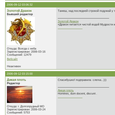
2006-09-12 03:06:32
Золотой Дракон
Танюш, над последней строкой подумай у т
Бывший редактор
Золотой Дракон
«Дракон питается чистой водой Мудрости 
________________
Откуда: Всегда с неба
Зарегистрирован: 2006-03-16
Сообщений: 12479
Вебсайт
Неактивен
2006-09-12 03:15:00
Дикая плоть
Спасибушко! подправила слегка...)))
Редактор
Дикая плоть
Homines, dum docent, discunt .
________________
Откуда: г. Долгопрудный МО
Зарегистрирован: 2006-03-24
Сообщений: 5753