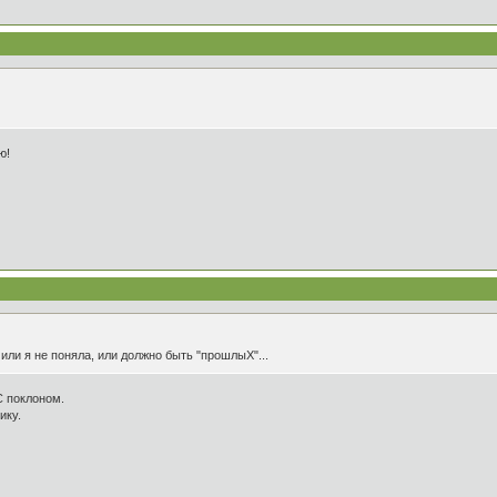
ю!
или я не поняла, или должно быть "прошлыХ"...
С поклоном.
ику.