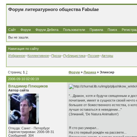
Форум литературного общества Fabulae
Сайт
Форум
Форум Дебюта
Пользователи
Правила
Поиск
Регистра
Вы не зашли.
Навигация по сайту
Избранное
--
Коллективное
--
Проза
--
Публицистика
--
Поэзия
--
Авторы
Страниц:
1
2
Форум
»
Лирика
» Эликсир
2006-09-10 02:00:19
Владимир Плющиков
Автор сайта
"...Дракон, хотя и будучи священным и до
почитания, имеет в сущности своей нечто
большее от божественного естества, о кот
лучше оставаться в неведении..."
(Элианий, 'De Natura Animalism')
Я сто раз умирал...
Откуда: Санкт - Петербург
Зарегистрирован: 2006-08-31
На сто первый рождён на рассвете...
Сообщений: 304