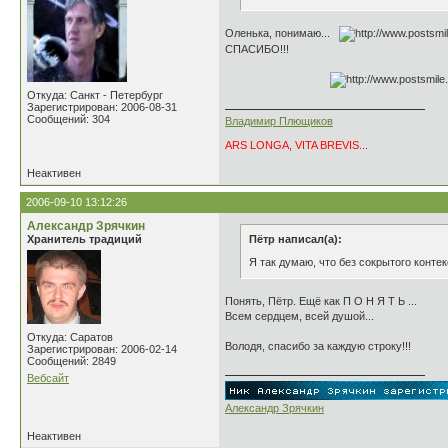
Оленька, понимаю...
СПАСИБО!!!
Откуда: Санкт - Петербург
Зарегистрирован: 2006-08-31
Сообщений: 304
Владимир Плющиков
ARS LONGA, VITA BREVIS...
Неактивен
2006-09-10 13:12:26
Александр Зрячкин
Хранитель традиций
Пётр написал(а):
Я так думаю, что без сокрытого контек
Понять, Пётр. Ещё как П О Н Я Т Ь ...
Всем сердцем, всей душой...
Откуда: Саратов
Володя, спасибо за каждую строку!!!
Зарегистрирован: 2006-02-14
Сообщений: 2849
Вебсайт
Александр Зрячкин
Неактивен