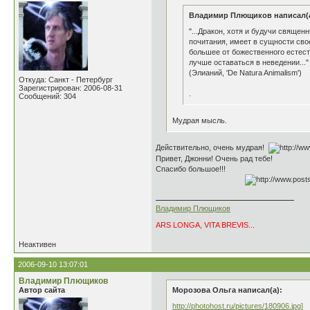
Владимир Плющиков написал(а
"...Дракон, хотя и будучи свяще
почитания, имеет в сущности сво
большее от божественного естест
лучше оставаться в неведении..."
(Элианий, 'De Natura Animalism')
Откуда: Санкт - Петербург
Зарегистрирован: 2006-08-31
.
Сообщений: 304
Мудрая мысль.
Действительно, очень мудрая!
Привет, Джонни! Очень рад тебе!
Спасибо большое!!!
Владимир Плющиков
ARS LONGA, VITA BREVIS...
Неактивен
2006-09-10 13:07:01
Владимир Плющиков
Автор сайта
Морозова Ольга написал(а):
http://photohost.ru/pictures/180906.jpg]