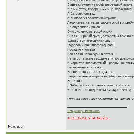
Пламенела земля, в сотнях вихрей сошлис
Бушевал океан на моей заповедной планет
И в минутах, подаренных мне, отражались в
Я бы умер опять...
И внимал бы заоблачной тризне.
Люди смертны везде, даже в этой волшебно
Но спустился Дракон...
Эликсир человеческой жизни
Снял с широкой груди, осторожно вручил е
Здравствуй, пламенный друг...
Одолела и вас многолюдность...
Посидим у костра,
Все слова навсегда, на потом...
Не умом, а всем сердцем впитаю драконов
И характер бессмертный, который не взять
Вы вернётесь, я знаю...
Вы точно вернётесь когда-то...
Людям хочется мира, и вы обеспечите мир.
Вот и всё...
...Заберусь на загривок крылатого Брата,
Но в полёте в седой океан упадёт эликсир..
Отредактировано Владимир Плющиков (200
Владимир Плющиков
ARS LONGA, VITA BREVIS...
Неактивен