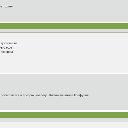
ет охоту.
и достойным
ечто еще
о котором
и забавляется в прозрачной воде Жизни» © цитата Конфуция