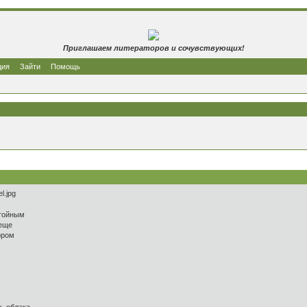
Приглашаем литераторов и сочувствующих!
ция
Зайти
Помощь
стойным
 еще
ором