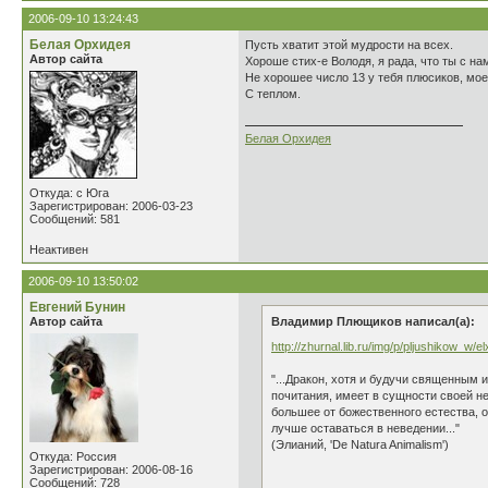
2006-09-10 13:24:43
Белая Орхидея
Пусть хватит этой мудрости на всех.
Автор сайта
Хороше стих-е Володя, я рада, что ты с нам
Не хорошее число 13 у тебя плюсиков, моег
С теплом.
Белая Орхидея
Откуда: с Юга
Зарегистрирован: 2006-03-23
Сообщений: 581
Неактивен
2006-09-10 13:50:02
Евгений Бунин
Автор сайта
Владимир Плющиков написал(а):
http://zhurnal.lib.ru/img/p/pljushikow_w/elx
"...Дракон, хотя и будучи священным 
почитания, имеет в сущности своей н
большее от божественного естества, 
лучше оставаться в неведении..."
(Элианий, 'De Natura Animalism')
Откуда: Россия
Зарегистрирован: 2006-08-16
Сообщений: 728