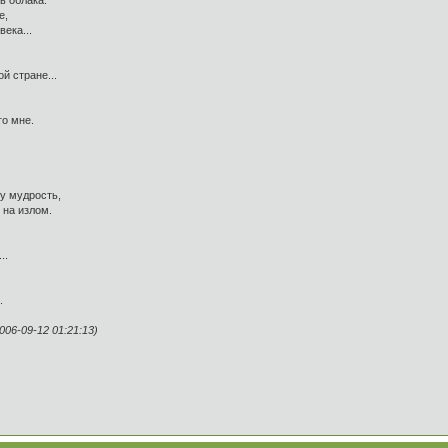
ь облака.
е,
ека...
й стране...
го мне.
у мудрость,
 на излом.
..
.
6-09-12 01:21:13)