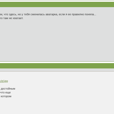
и, что здесь, но у тебя сменилась аватарка, если я ее правилно поняла...
о там не хватает.
/el.jpg
и достойным
ечто еще
о котором