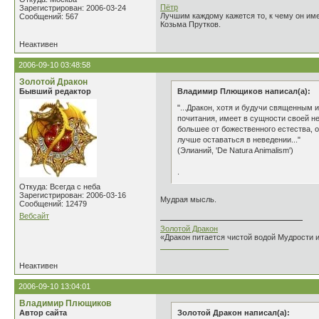
Пётр
Зарегистрирован: 2006-03-24
Лучшим каждому кажется то, к чему он име
Сообщений: 567
Козьма Прутков.
Неактивен
2006-09-10 03:48:58
Золотой Дракон
Бывший редактор
Владимир Плющиков написал(а):
"...Дракон, хотя и будучи священным 
почитания, имеет в сущности своей н
большее от божественного естества, 
лучше оставаться в неведении..."
(Элианий, 'De Natura Animalism')
.
Откуда: Всегда с неба
Зарегистрирован: 2006-03-16
Мудрая мысль.
Сообщений: 12479
Вебсайт
Золотой Дракон
«Дракон питается чистой водой Мудрости 
________________
Неактивен
2006-09-10 13:04:01
Владимир Плющиков
Автор сайта
Золотой Дракон написал(а):