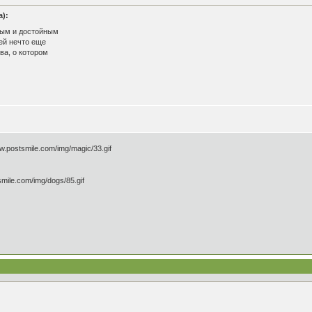
):
нным и достойным
ей нечто еще
ва, о котором