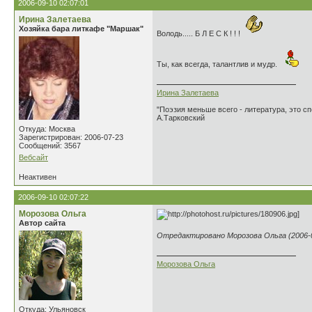
2006-09-10 02:07:01
Ирина Залетаева
Хозяйка бара литкафе "Маршак"
Володь..... Б Л Е С К ! ! !
Ты, как всегда, талантлив и мудр.
Ирина Залетаева
"Поэзия меньше всего - литература, это сп
А.Тарковский
Откуда: Москва
Зарегистрирован: 2006-07-23
Сообщений: 3567
Вебсайт
Неактивен
2006-09-10 02:07:22
Морозова Ольга
Автор сайта
Отредактировано Морозова Ольга (2006-0
Морозова Ольга
Откуда: Ульяновск