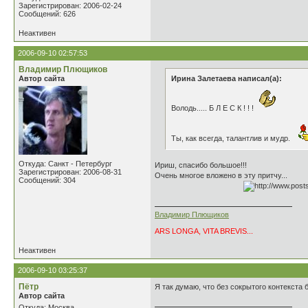
Зарегистрирован: 2006-02-24
Сообщений: 626
Неактивен
2006-09-10 02:57:53
Владимир Плющиков
Автор сайта
Ирина Залетаева написал(а):
Володь..... Б Л Е С К ! ! !
Ты, как всегда, талантлив и мудр.
Откуда: Санкт - Петербург
Ириш, спасибо большое!!!
Зарегистрирован: 2006-08-31
Очень многое вложено в эту притчу...
Сообщений: 304
Владимир Плющиков
ARS LONGA, VITA BREVIS...
Неактивен
2006-09-10 03:25:37
Пётр
Я так думаю, что без сокрытого контекста 
Автор сайта
Откуда: Москва