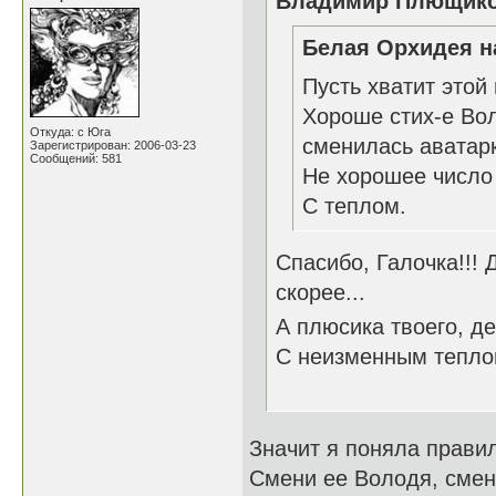
Владимир Плющиков
Белая Орхидея н
Пусть хватит этой
Хороше стих-е Воло
Откуда: с Юга
сменилась аватарк
Зарегистрирован: 2006-03-23
Сообщений: 581
Не хорошее число 
С теплом.
Спасибо, Галочка!!! 
скорее...
А плюсика твоего, де
С неизменным тепло
Значит я поняла прави
Смени ее Володя, смен