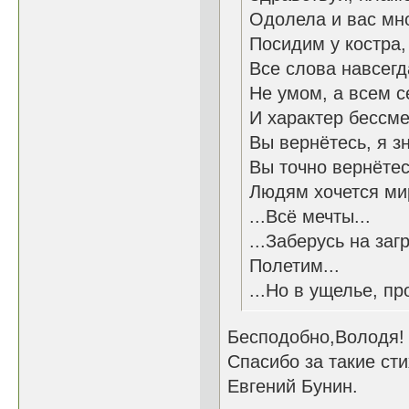
Одолела и вас мно
Посидим у костра,
Все слова навсегда
Не умом, а всем 
И характер бессме
Вы вернётесь, я зн
Вы точно вернётесь
Людям хочется мир
...Всё мечты...
...Заберусь на заг
Полетим...
...Но в ущелье, пр
Бесподобно,Володя!
Спасибо за такие сти
Евгений Бунин.