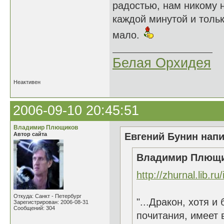
радостью, нам никому 
каждой минутой и тольк
мало.
Белая Орхидея
Неактивен
2006-09-10 20:45:51
Владимир Плющиков
Автор сайта
Евгений Бунин напи
Владимир Плющик
http://zhurnal.lib.r
Откуда: Санкт - Петербург
"...Дракон, хотя 
Зарегистрирован: 2006-08-31
Сообщений: 304
почитания, имеет 