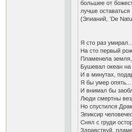
большее от божест
лучше оставаться 
(Элианий, 'De Natu
Я сто раз умирал..
На сто первый рож
Пламенела земля, 
Бушевал океан на
И в минутах, пода
Я бы умер опять...
И внимал бы заобл
Люди смертны везд
Но спустился Драк
Эликсир человече
Снял с груди осто
Здравствуй, пламе