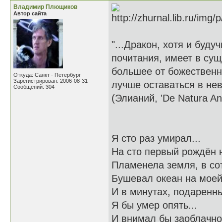
Владимир Плющиков
Автор сайта
"...Дракон, хотя и буд
почитания, имеет в сущ
большее от божественно
Откуда: Санкт - Петербург
Зарегистрирован: 2006-08-31
лучше оставаться в нев
Сообщений: 304
(Элианий, 'De Natura An
Я сто раз умирал...
На сто первый рождён н
Пламенела земля, в со
Бушевал океан на моей
И в минутах, подаренны
Я бы умер опять...
И внимал бы заоблачно