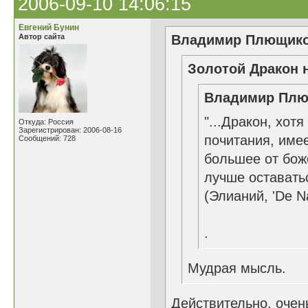
2006-09-10 14:06:15
Евгений Бунин
Автор сайта
Владимир Плющиков
Золотой Дракон н
Владимир Плющ
"...Дракон, хот
Откуда: Россия
Зарегистрирован: 2006-08-16
почитания, име
Сообщений: 728
большее от бож
лучше оставатьс
(Элианий, 'De Na
.
Мудрая мысль.
Действительно, оче