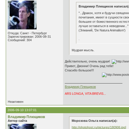
Владимир Плющиков написал(а
"...Дракон, хотя и будучи свяще
почитания, имеет в сущности сво
большее от божественного естест
лучше оставаться в неведении..."
(Элианий, 'De Natura Animalism')
Откуда: Санкт - Петербург
Зарегистрирован: 2006-08-31
.
Сообщений: 304
Мудрая мысль.
Действительно, очень мудрая!
Привет, Джонни! Очень рад тебе!
Спасибо большое!!!
Владимир Плющиков
ARS LONGA, VITA BREVIS...
Неактивен
2006-09-10 13:07:01
Владимир Плющиков
Автор сайта
Морозова Ольга написал(а):
http://photohost.ru/pictures/180906.jpg]