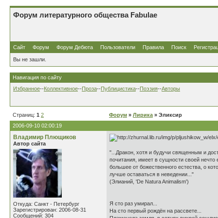
Форум литературного общества Fabulae
Сайт
Форум
Форум Дебюта
Пользователи
Правила
Поиск
Регистра
Вы не зашли.
Навигация по сайту
Избранное
--
Коллективное
--
Проза
--
Публицистика
--
Поэзия
--
Авторы
Страниц:
1
2
Форум
»
Лирика
» Эликсир
2006-09-10 02:00:19
Владимир Плющиков
Автор сайта
"...Дракон, хотя и будучи священным и до
почитания, имеет в сущности своей нечто
большее от божественного естества, о кот
лучше оставаться в неведении..."
(Элианий, 'De Natura Animalism')
Я сто раз умирал...
Откуда: Санкт - Петербург
Зарегистрирован: 2006-08-31
На сто первый рождён на рассвете...
Сообщений: 304