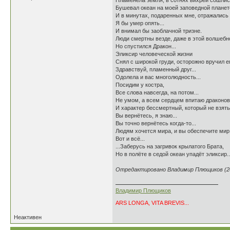
Пламенела земля, в сотнях вихрей сошлис
Бушевал океан на моей заповедной планет
И в минутах, подаренных мне, отражались в
Я бы умер опять...
И внимал бы заоблачной тризне.
Люди смертны везде, даже в этой волшебно
Но спустился Дракон...
Эликсир человеческой жизни
Снял с широкой груди, осторожно вручил е
Здравствуй, пламенный друг...
Одолела и вас многолюдность...
Посидим у костра,
Все слова навсегда, на потом...
Не умом, а всем сердцем впитаю драконов
И характер бессмертный, который не взять
Вы вернётесь, я знаю...
Вы точно вернётесь когда-то...
Людям хочется мира, и вы обеспечите мир.
Вот и всё...
...Заберусь на загривок крылатого Брата,
Но в полёте в седой океан упадёт эликсир..
Отредактировано Владимир Плющиков (200
Владимир Плющиков
ARS LONGA, VITA BREVIS...
Неактивен