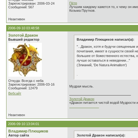
Пётр
Зарегистрирован: 2006-03-24
Лучшим каждому кажется то, к чему он име
Сообщений: 567
Козьма Прутков.
Неактивен
2006-09-10 03:48:58
Золотой Дракон
Бывший редактор
Владимир Плющиков написал(а):
"...Дракон, хотя и будучи священным 
почитания, имеет в сущности своей н
большее от божественного естества, 
лучше оставаться в неведении..."
(Элианий, 'De Natura Animalism')
.
Откуда: Всегда с неба
Зарегистрирован: 2006-03-16
Мудрая мысль.
Сообщений: 12479
Вебсайт
Золотой Дракон
«Дракон питается чистой водой Мудрости 
________________
Неактивен
2006-09-10 13:04:01
Владимир Плющиков
Автор сайта
Золотой Дракон написал(а):