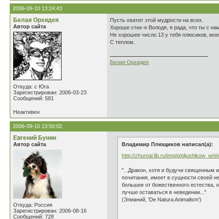
2006-09-10 13:24:43
Белая Орхидея
Пусть хватит этой мудрости на всех.
Автор сайта
Хороше стих-е Володя, я рада, что ты с нам
Не хорошее число 13 у тебя плюсиков, моег
С теплом.
Белая Орхидея
Откуда: с Юга
Зарегистрирован: 2006-03-23
Сообщений: 581
Неактивен
2006-09-10 13:50:02
Евгений Бунин
Автор сайта
Владимир Плющиков написал(а):
http://zhurnal.lib.ru/img/p/pljushikow_w/elx
"...Дракон, хотя и будучи священным 
почитания, имеет в сущности своей н
большее от божественного естества, 
лучше оставаться в неведении..."
(Элианий, 'De Natura Animalism')
Откуда: Россия
Зарегистрирован: 2006-08-16
Сообщений: 728