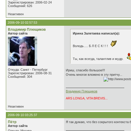
Зарегистрирован: 2006-02-24
Сообщений: 626
Неактивен
2006-09-10 02:57:53
Владимир Плющиков
Автор сайта
Ирина Залетаева написал(а):
Володь..... Б Л Е С К ! ! !
Ты, как всегда, талантлив и мудр.
Откуда: Санкт - Петербург
Ириш, спасибо большое!!!
Зарегистрирован: 2006-08-31
Очень многое вложено в эту притчу...
Сообщений: 304
Владимир Плющиков
ARS LONGA, VITA BREVIS...
Неактивен
2006-09-10 03:25:37
Пётр
Я так думаю, что без сокрытого контекста 
Автор сайта
Откуда: Москва