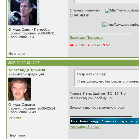
Оленька, понимаю...
СПАСИБО!!!
Откуда: Санкт - Петербург
Зарегистрирован: 2006-08-31
Сообщений: 304
Владимир Плющиков
ARS LONGA, VITA BREVIS...
Неактивен
2006-09-10 13:12:26
Александр Зрячкин
Хранитель традиций
Пётр написал(а):
Я так думаю, что без сокрытого контек
Понять, Пётр. Ещё как П О Н Я Т Ь ...
Всем сердцем, всей душой...
Откуда: Саратов
Володя, спасибо за каждую строку!!!
Зарегистрирован: 2006-02-14
Сообщений: 2849
Вебсайт
Александр Зрячкин
Неактивен