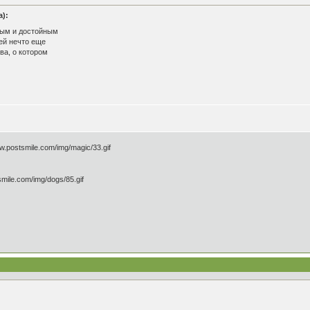
):
нным и достойным
ей нечто еще
ва, о котором