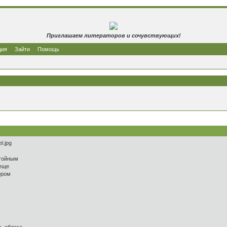
Приглашаем литераторов и сочувствующих!
ция
Зайти
Помощь
стойным
 еще
ором