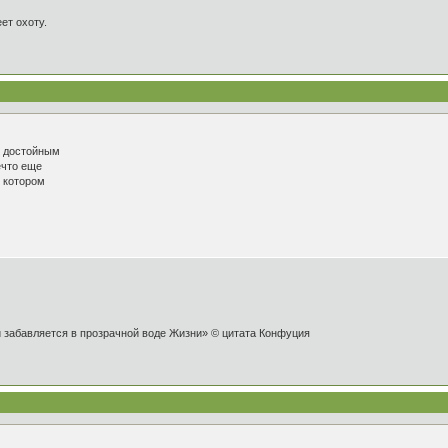
ет охоту.
и достойным
ечто еще
о котором
и забавляется в прозрачной воде Жизни» © цитата Конфуция