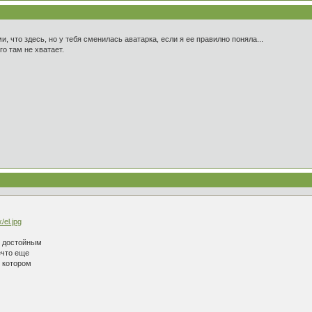
и, что здесь, но у тебя сменилась аватарка, если я ее правилно поняла...
о там не хватает.
/el.jpg
и достойным
ечто еще
о котором