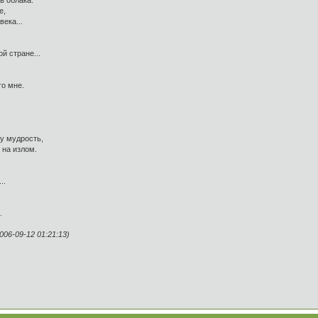
ь облака.
е,
ека...
й стране...
го мне.
у мудрость,
 на излом.
..
.
6-09-12 01:21:13)