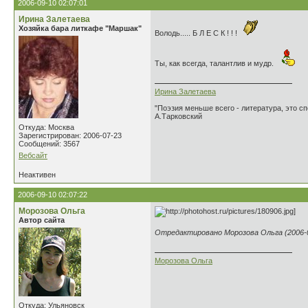
2006-09-10 02:07:01
Ирина Залетаева
Хозяйка бара литкафе "Маршак"
Володь..... Б Л Е С К ! ! !
Ты, как всегда, талантлив и мудр.
Ирина Залетаева
"Поэзия меньше всего - литература, это сп
А.Тарковский
Откуда: Москва
Зарегистрирован: 2006-07-23
Сообщений: 3567
Вебсайт
Неактивен
2006-09-10 02:07:22
Морозова Ольга
Автор сайта
Отредактировано Морозова Ольга (2006-0
Морозова Ольга
Откуда: Ульяновск