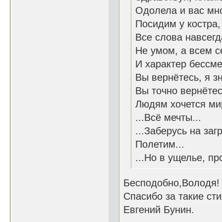
Одолела и вас мно
Посидим у костра,
Все слова навсегда
Не умом, а всем 
И характер бессме
Вы вернётесь, я зн
Вы точно вернётесь
Людям хочется мир
...Всё мечты...
...Заберусь на заг
Полетим...
...Но в ущелье, пр
Бесподобно,Володя!
Спасибо за такие сти
Евгений Бунин.