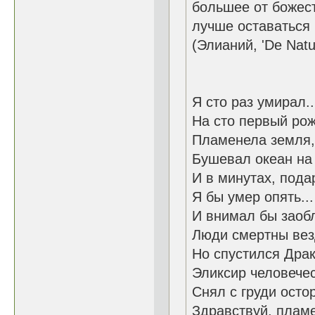
большее от божест
лучше оставаться 
(Элианий, 'De Natu
Я сто раз умирал..
На сто первый рож
Пламенела земля, 
Бушевал океан на
И в минутах, пода
Я бы умер опять...
И внимал бы заобл
Люди смертны везд
Но спустился Драк
Эликсир человече
Снял с груди осто
Здравствуй, пламе