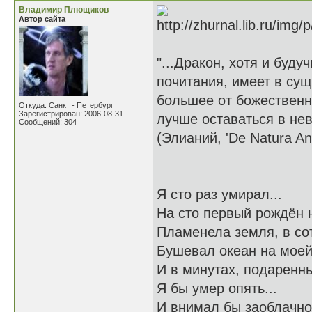
Владимир Плющиков
Автор сайта
"...Дракон, хотя и буд
почитания, имеет в сущ
большее от божественно
Откуда: Санкт - Петербург
Зарегистрирован: 2006-08-31
лучше оставаться в нев
Сообщений: 304
(Элианий, 'De Natura An
Я сто раз умирал...
На сто первый рождён н
Пламенела земля, в со
Бушевал океан на моей
И в минутах, подаренны
Я бы умер опять...
И внимал бы заоблачно