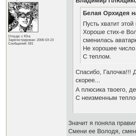
Владимир Плющиков
Белая Орхидея н
Пусть хватит этой
Хороше стих-е Воло
Откуда: с Юга
сменилась аватарк
Зарегистрирован: 2006-03-23
Сообщений: 581
Не хорошее число 
С теплом.
Спасибо, Галочка!!! 
скорее...
А плюсика твоего, де
С неизменным тепло
Значит я поняла прави
Смени ее Володя, смен