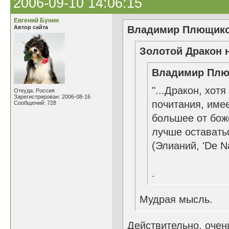
2006-09-10 14:06:15
Евгений Бунин
Автор сайта
Владимир Плющиков
Золотой Дракон н
Владимир Плющ
"...Дракон, хот
Откуда: Россия
Зарегистрирован: 2006-08-16
почитания, име
Сообщений: 728
большее от бож
лучше оставатьс
(Элианий, 'De Na
.
Мудрая мысль.
Действительно, оче