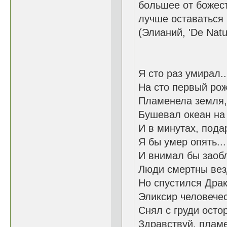
большее от божест
лучше оставаться 
(Элианий, 'De Natu
Я сто раз умирал..
На сто первый рож
Пламенела земля, 
Бушевал океан на
И в минутах, пода
Я бы умер опять...
И внимал бы заобл
Люди смертны везд
Но спустился Драк
Эликсир человече
Снял с груди осто
Здравствуй, пламе