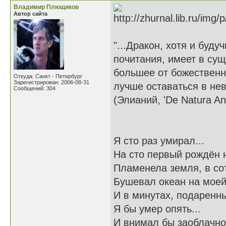
Владимир Плющиков
Автор сайта
"...Дракон, хотя и буд
почитания, имеет в сущ
большее от божественно
Откуда: Санкт - Петербург
Зарегистрирован: 2006-08-31
лучше оставаться в нев
Сообщений: 304
(Элианий, 'De Natura An
Я сто раз умирал...
На сто первый рождён н
Пламенела земля, в со
Бушевал океан на моей
И в минутах, подаренны
Я бы умер опять...
И внимал бы заоблачно