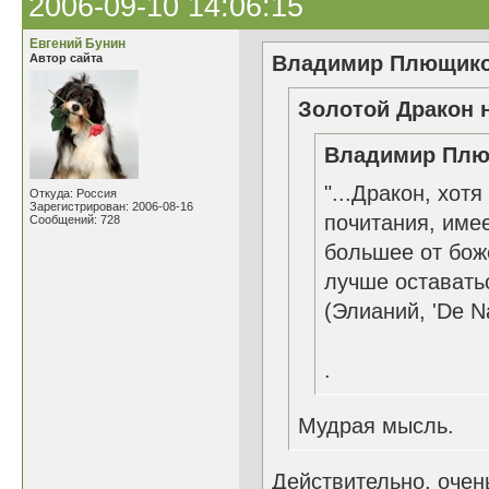
2006-09-10 14:06:15
Евгений Бунин
Автор сайта
Владимир Плющиков
Золотой Дракон н
Владимир Плющ
"...Дракон, хот
Откуда: Россия
Зарегистрирован: 2006-08-16
почитания, име
Сообщений: 728
большее от бож
лучше оставатьс
(Элианий, 'De Na
.
Мудрая мысль.
Действительно, оче