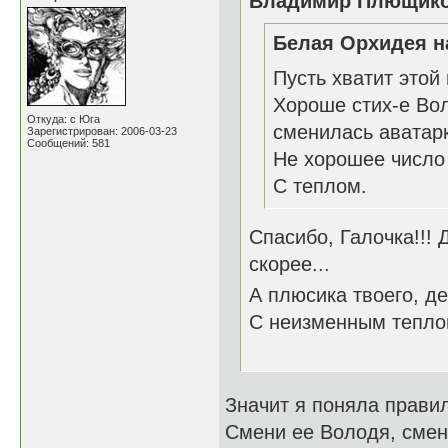
Владимир Плющиков
Белая Орхидея н
Пусть хватит этой
Хороше стих-е Воло
Откуда: с Юга
сменилась аватарк
Зарегистрирован: 2006-03-23
Сообщений: 581
Не хорошее число 
С теплом.
Спасибо, Галочка!!! 
скорее...
А плюсика твоего, де
С неизменным тепло
Значит я поняла прави
Смени ее Володя, смен