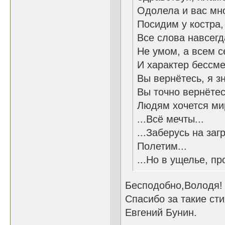
Одолела и вас мно
Посидим у костра,
Все слова навсегда
Не умом, а всем 
И характер бессме
Вы вернётесь, я зн
Вы точно вернётесь
Людям хочется мир
...Всё мечты...
...Заберусь на заг
Полетим...
...Но в ущелье, пр
Бесподобно,Володя!
Спасибо за такие сти
Евгений Бунин.