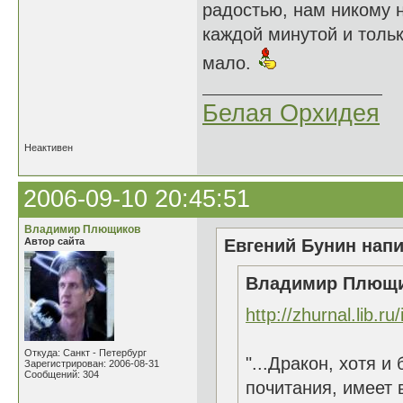
радостью, нам никому 
каждой минутой и тольк
мало.
Белая Орхидея
Неактивен
2006-09-10 20:45:51
Владимир Плющиков
Автор сайта
Евгений Бунин напи
Владимир Плющик
http://zhurnal.lib.r
Откуда: Санкт - Петербург
"...Дракон, хотя 
Зарегистрирован: 2006-08-31
Сообщений: 304
почитания, имеет 