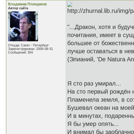
Владимир Плющиков
Автор сайта
"...Дракон, хотя и буд
почитания, имеет в сущ
большее от божественно
Откуда: Санкт - Петербург
Зарегистрирован: 2006-08-31
лучше оставаться в нев
Сообщений: 304
(Элианий, 'De Natura An
Я сто раз умирал...
На сто первый рождён н
Пламенела земля, в со
Бушевал океан на моей
И в минутах, подаренны
Я бы умер опять...
И внимал бы заоблачно