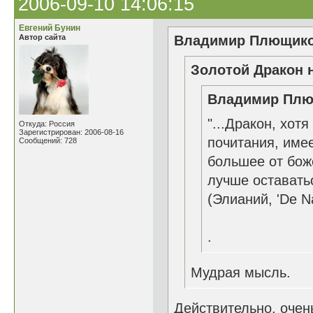
2006-09-10 14:06:15
Евгений Бунин
Автор сайта
Владимир Плющиков
Золотой Дракон н
Владимир Плющ
"...Дракон, хот
Откуда: Россия
Зарегистрирован: 2006-08-16
почитания, име
Сообщений: 728
большее от бож
лучше оставатьс
(Элианий, 'De Na
.
Мудрая мысль.
Действительно, оче