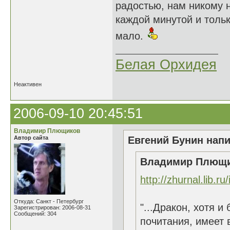
радостью, нам никому 
каждой минутой и тольк
мало.
Белая Орхидея
Неактивен
2006-09-10 20:45:51
Владимир Плющиков
Автор сайта
Евгений Бунин напи
Владимир Плющик
http://zhurnal.lib.r
Откуда: Санкт - Петербург
"...Дракон, хотя 
Зарегистрирован: 2006-08-31
Сообщений: 304
почитания, имеет 