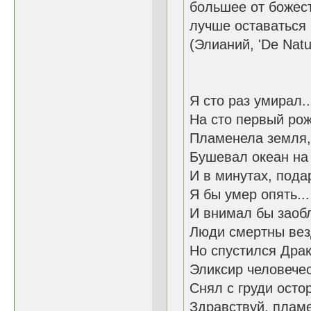
большее от божест
лучше оставаться 
(Элианий, 'De Natu
Я сто раз умирал..
На сто первый рож
Пламенела земля, 
Бушевал океан на
И в минутах, пода
Я бы умер опять...
И внимал бы заобл
Люди смертны везд
Но спустился Драк
Эликсир человече
Снял с груди осто
Здравствуй, пламе