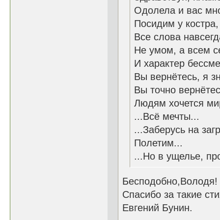
Одолела и вас мно
Посидим у костра,
Все слова навсегда
Не умом, а всем 
И характер бессме
Вы вернётесь, я зн
Вы точно вернётесь
Людям хочется мир
...Всё мечты...
...Заберусь на заг
Полетим...
...Но в ущелье, пр
Бесподобно,Володя!
Спасибо за такие сти
Евгений Бунин.