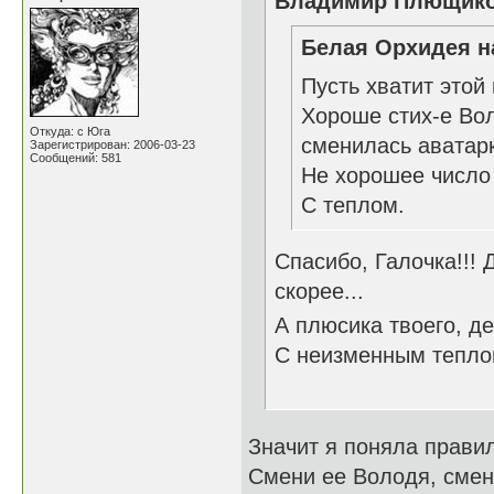
Владимир Плющиков
Белая Орхидея н
Пусть хватит этой
Хороше стих-е Воло
Откуда: с Юга
сменилась аватарк
Зарегистрирован: 2006-03-23
Сообщений: 581
Не хорошее число 
С теплом.
Спасибо, Галочка!!! 
скорее...
А плюсика твоего, де
С неизменным тепло
Значит я поняла прави
Смени ее Володя, смен