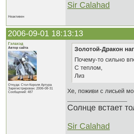
Sir Calahad
Неактивен
2006-09-01 18:13:13
Гэлахэд
Автор сайта
Золотой-Дракон нап
Почему-то сильно впе
С теплом,
Лиз
Откуда: Стол Короля Артура
Зарегистрирован: 2006-08-31
Хе, поживи с лисьей мо
Сообщений: 487
Солнце встает то
Sir Calahad