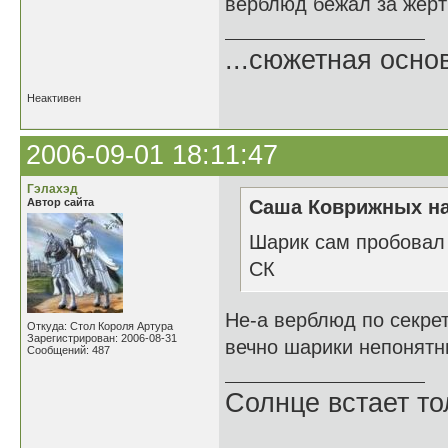
верблюд бежал за жерт
...сюжетная осно
Неактивен
2006-09-01 18:11:47
Гэлахэд
Автор сайта
Саша Коврижных на
Шарик сам пробовал 
СК
Не-а верблюд по секрет
Откуда: Стол Короля Артура
Зарегистрирован: 2006-08-31
вечно шарики непонятны
Сообщений: 487
Солнце встает то