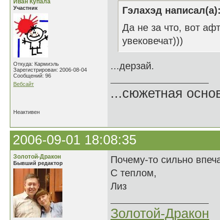
Иван Купала
Участник
Гэлахэд написал(а)
Да не за что, вот аф
увековечат)))
...дерзай.
Откуда: Кармиэль
Зарегистрирован: 2006-08-04
Сообщений: 96
Вебсайт
...сюжетная осно
Неактивен
2006-09-01 18:08:35
Золотой-Дракон
Почему-то сильно впечат
Бывший редактор
С теплом,
Лиз
Золотой-Дракон