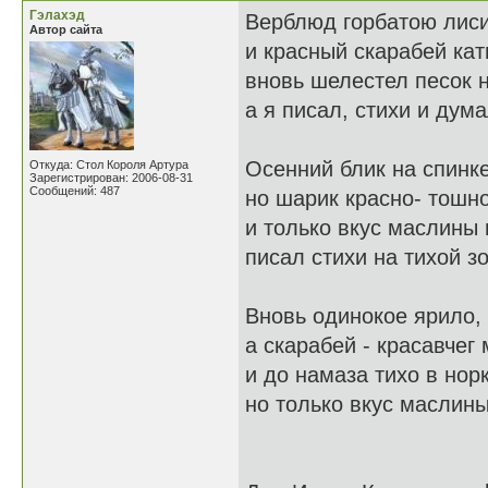
Гэлахэд
Верблюд горбатою лиси
Автор сайта
и красный скарабей кат
вновь шелестел песок н
а я писал, стихи и дума
Осенний блик на спинк
Откуда: Стол Короля Артура
Зарегистрирован: 2006-08-31
Сообщений: 487
но шарик красно- тошн
и только вкус маслины 
писал стихи на тихой з
Вновь одинокое ярило,
а скарабей - красавчег
и до намаза тихо в нор
но только вкус маслины