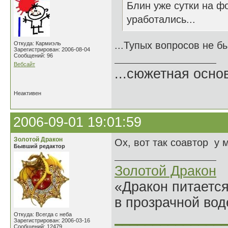
Блин уже сутки на ф
уработались...
...Тупых вопросов не бы
Откуда: Кармиэль
Зарегистрирован: 2006-08-04
Сообщений: 96
Вебсайт
...сюжетная осно
Неактивен
2006-09-01 19:01:59
Золотой Дракон
Ох, вот так соавтор у 
Бывший редактор
Золотой Дракон
«Дракон питается
в прозрачной во
______________
Откуда: Всегда с неба
Зарегистрирован: 2006-03-16
Сообщений: 12479