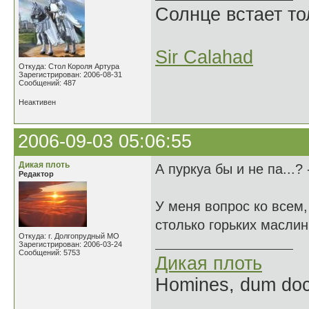
Солнце встает то
Sir Calahad
Откуда: Стол Короля Артура
Зарегистрирован: 2006-08-31
Сообщений: 487
Неактивен
2006-09-03 05:06:55
Дикая плоть
А пуркуа бы и не па...?
Редактор
У меня вопрос ко всем
столько горьких масли
Откуда: г. Долгопрудный МО
Зарегистрирован: 2006-03-24
Сообщений: 5753
Дикая плоть
Homines, dum doce
______________