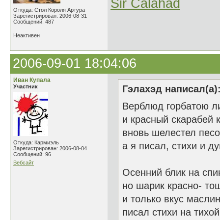
Sir Calahad
Откуда: Стол Короля Артура
Зарегистрирован: 2006-08-31
Сообщений: 487
Неактивен
2006-09-01 18:04:06
Иван Купала
Участник
Гэлахэд написал(а)
Верблюд горбатою ли
и красный скарабей 
вновь шелестел песо
Откуда: Кармиэль
а я писал, стихи и ду
Зарегистрирован: 2006-08-04
Сообщений: 96
Вебсайт
Осенний блик на спи
но шарик красно- то
и только вкус масли
писал стихи на тихой