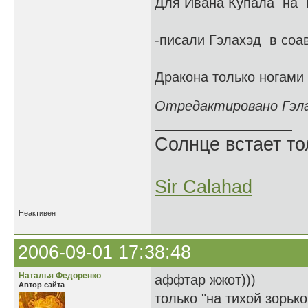
Для Ивана Купала на ht
-писали Гэлахэд в соав
Дракона только ногами 
Отредактировано Гэлах
Солнце встает то
Sir Calahad
Неактивен
2006-09-01 17:38:48
Наталья Федоренко
аффтар жжот)))
Автор сайта
только "на тихой зорько