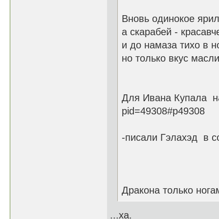
Вновь одинокое ярил
а скарабей - красавч
и до намаза тихо в н
но только вкус масли
Для Ивана Купала на 
pid=49308#p49308
-писали Гэлахэд в со
Дракона только ногам
...ха.