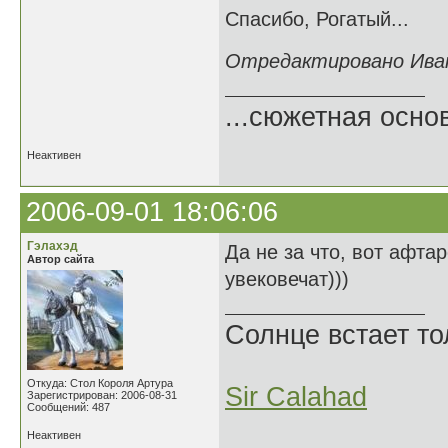
Спасибо, Рогатый...
Отредактировано Иван 
...сюжетная осно
Неактивен
2006-09-01 18:06:06
Гэлахэд
Да не за что, вот афта
Автор сайта
увековечат)))
Солнце встает то
Откуда: Стол Короля Артура
Sir Calahad
Зарегистрирован: 2006-08-31
Сообщений: 487
Неактивен