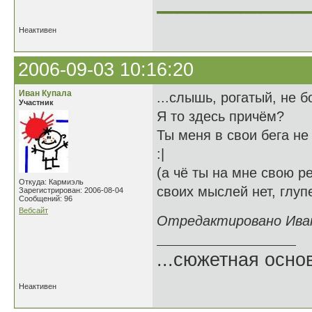
______________
Неактивен
2006-09-03 10:16:20
Иван Купала
...слышь, рогатый, не б
Участник
Я то здесь причём?
Ты меня в свои бега не
:|
(а чё ты на мне свою р
Откуда: Кармиэль
своих мыслей нет, глуп
Зарегистрирован: 2006-08-04
Сообщений: 96
Вебсайт
Отредактировано Иван 
...сюжетная осно
Неактивен