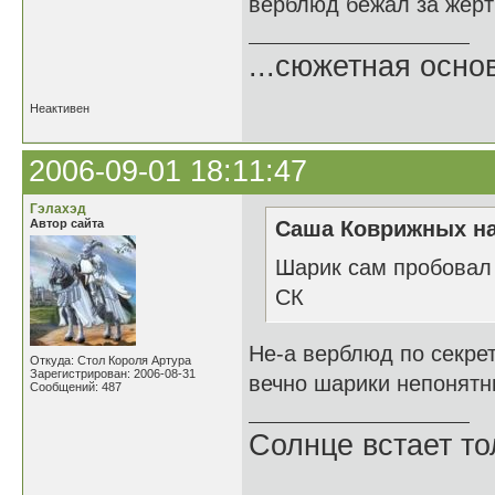
верблюд бежал за жерт
...сюжетная осно
Неактивен
2006-09-01 18:11:47
Гэлахэд
Автор сайта
Саша Коврижных на
Шарик сам пробовал 
СК
Не-а верблюд по секрет
Откуда: Стол Короля Артура
Зарегистрирован: 2006-08-31
вечно шарики непонятны
Сообщений: 487
Солнце встает то