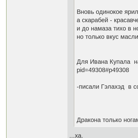
Вновь одинокое ярил
а скарабей - красавч
и до намаза тихо в н
но только вкус масли
Для Ивана Купала на 
pid=49308#p49308
-писали Гэлахэд в со
Дракона только ногам
...ха.