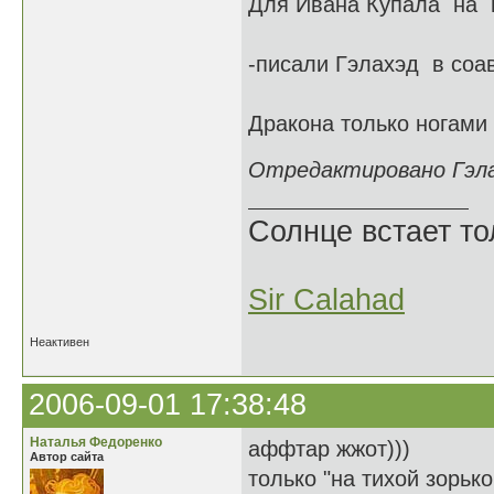
Для Ивана Купала на ht
-писали Гэлахэд в соав
Дракона только ногами 
Отредактировано Гэлах
Солнце встает то
Sir Calahad
Неактивен
2006-09-01 17:38:48
Наталья Федоренко
аффтар жжот)))
Автор сайта
только "на тихой зорько