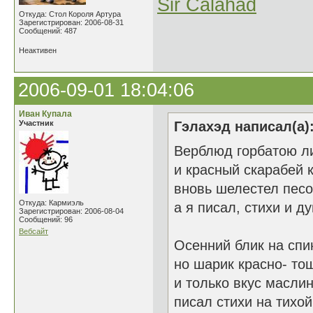
Sir Calahad
Откуда: Стол Короля Артура
Зарегистрирован: 2006-08-31
Сообщений: 487
Неактивен
2006-09-01 18:04:06
Иван Купала
Участник
Гэлахэд написал(а)
Верблюд горбатою ли
и красный скарабей 
вновь шелестел песо
Откуда: Кармиэль
а я писал, стихи и ду
Зарегистрирован: 2006-08-04
Сообщений: 96
Вебсайт
Осенний блик на спи
но шарик красно- то
и только вкус масли
писал стихи на тихой