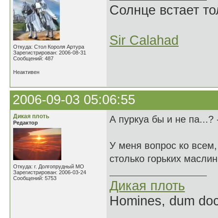
Солнце встает то
Sir Calahad
Откуда: Стол Короля Артура
Зарегистрирован: 2006-08-31
Сообщений: 487
Неактивен
2006-09-03 05:06:55
Дикая плоть
А пуркуа бы и не па...?
Редактор
У меня вопрос ко всем
столько горьких масли
Откуда: г. Долгопрудный МО
Зарегистрирован: 2006-03-24
Сообщений: 5753
Дикая плоть
Homines, dum doce
______________