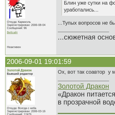
Блин уже сутки на ф
уработались...
...Тупых вопросов не бы
Откуда: Кармиэль
Зарегистрирован: 2006-08-04
Сообщений: 96
Вебсайт
...сюжетная осно
Неактивен
2006-09-01 19:01:59
Золотой Дракон
Ох, вот так соавтор у 
Бывший редактор
Золотой Дракон
«Дракон питается
в прозрачной во
______________
Откуда: Всегда с неба
Зарегистрирован: 2006-03-16
Сообщений: 12479