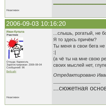
______________
Неактивен
2006-09-03 10:16:20
Иван Купала
...слышь, рогатый, не б
Участник
Я то здесь причём?
Ты меня в свои бега не
:|
(а чё ты на мне свою р
Откуда: Кармиэль
своих мыслей нет, глуп
Зарегистрирован: 2006-08-04
Сообщений: 96
Вебсайт
Отредактировано Иван 
...сюжетная осно
Неактивен