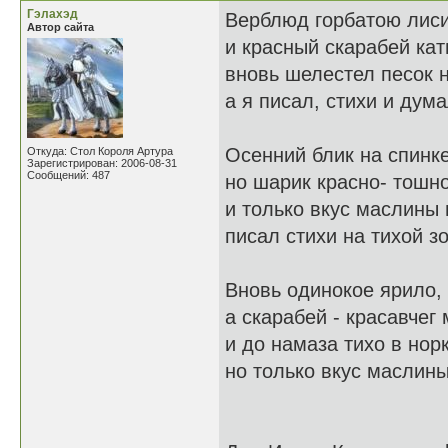
Гэлахэд
Верблюд горбатою лиси
Автор сайта
и красный скарабей кат
вновь шелестел песок н
а я писал, стихи и дума
Осенний блик на спинк
Откуда: Стол Короля Артура
Зарегистрирован: 2006-08-31
Сообщений: 487
но шарик красно- тошн
и только вкус маслины 
писал стихи на тихой з
Вновь одинокое ярило,
а скарабей - красавчег
и до намаза тихо в нор
но только вкус маслины