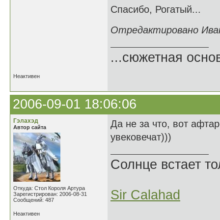
Спасибо, Рогатый...
Отредактировано Иван 
...сюжетная осно
Неактивен
2006-09-01 18:06:06
Гэлахэд
Да не за что, вот афта
Автор сайта
увековечат)))
Солнце встает то
Откуда: Стол Короля Артура
Sir Calahad
Зарегистрирован: 2006-08-31
Сообщений: 487
Неактивен