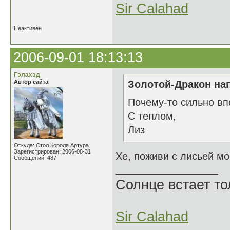
Sir Calahad
Неактивен
2006-09-01 18:13:13
Гэлахэд
Автор сайта
Золотой-Дракон нап
Почему-то сильно впе
С теплом,
Лиз
Откуда: Стол Короля Артура
Зарегистрирован: 2006-08-31
Хе, поживи с лисьей мо
Сообщений: 487
Солнце встает то
Sir Calahad