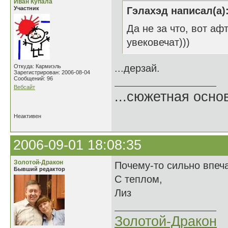
Иван Купала
Участник
Гэлахэд написал(а)
Да не за что, вот аф
увековечат)))
...дерзай.
Откуда: Кармиэль
Зарегистрирован: 2006-08-04
Сообщений: 96
Вебсайт
...сюжетная осно
Неактивен
2006-09-01 18:08:35
Золотой-Дракон
Почему-то сильно впечат
Бывший редактор
С теплом,
Лиз
Золотой-Дракон