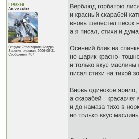
Гэлахэд
Верблюд горбатою лиси
Автор сайта
и красный скарабей кат
вновь шелестел песок н
а я писал, стихи и дума
Осенний блик на спинк
Откуда: Стол Короля Артура
Зарегистрирован: 2006-08-31
Сообщений: 487
но шарик красно- тошн
и только вкус маслины 
писал стихи на тихой з
Вновь одинокое ярило,
а скарабей - красавчег
и до намаза тихо в нор
но только вкус маслины