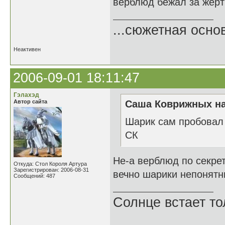
верблюд бежал за жерт
...сюжетная осно
Неактивен
2006-09-01 18:11:47
Гэлахэд
Автор сайта
Саша Коврижных на
Шарик сам пробовал 
СК
Не-а верблюд по секрет
Откуда: Стол Короля Артура
Зарегистрирован: 2006-08-31
вечно шарики непонятны
Сообщений: 487
Солнце встает то