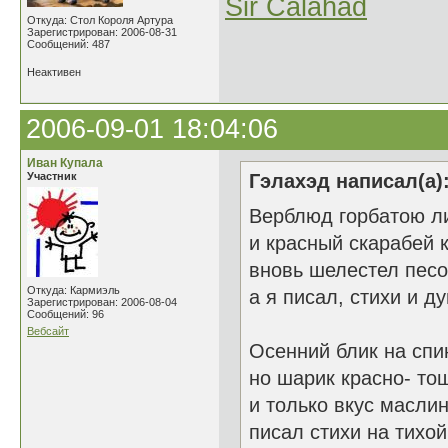
Sir Calahad
Откуда: Стол Короля Артура
Зарегистрирован: 2006-08-31
Сообщений: 487
Неактивен
2006-09-01 18:04:06
Иван Купала
Участник
Гэлахэд написал(а)
Верблюд горбатою ли
и красный скарабей 
вновь шелестел песо
Откуда: Кармиэль
а я писал, стихи и ду
Зарегистрирован: 2006-08-04
Сообщений: 96
Вебсайт
Осенний блик на спи
но шарик красно- то
и только вкус масли
писал стихи на тихой