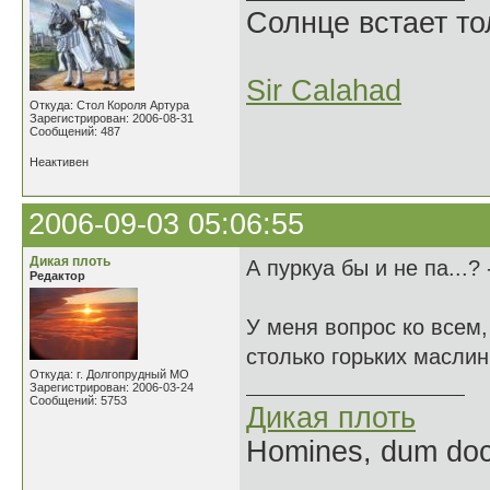
Солнце встает то
Sir Calahad
Откуда: Стол Короля Артура
Зарегистрирован: 2006-08-31
Сообщений: 487
Неактивен
2006-09-03 05:06:55
Дикая плоть
А пуркуа бы и не па...?
Редактор
У меня вопрос ко всем
столько горьких масли
Откуда: г. Долгопрудный МО
Зарегистрирован: 2006-03-24
Сообщений: 5753
Дикая плоть
Homines, dum doce
______________