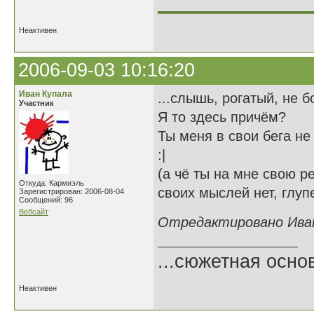
______________
Неактивен
2006-09-03 10:16:20
Иван Купала
...слышь, рогатый, не б
Участник
Я то здесь причём?
Ты меня в свои бега не
:|
(а чё ты на мне свою р
Откуда: Кармиэль
своих мыслей нет, глуп
Зарегистрирован: 2006-08-04
Сообщений: 96
Вебсайт
Отредактировано Иван 
...сюжетная осно
Неактивен