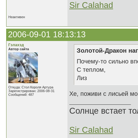
Sir Calahad
Неактивен
2006-09-01 18:13:13
Гэлахэд
Автор сайта
Золотой-Дракон нап
Почему-то сильно впе
С теплом,
Лиз
Откуда: Стол Короля Артура
Зарегистрирован: 2006-08-31
Хе, поживи с лисьей мо
Сообщений: 487
Солнце встает то
Sir Calahad