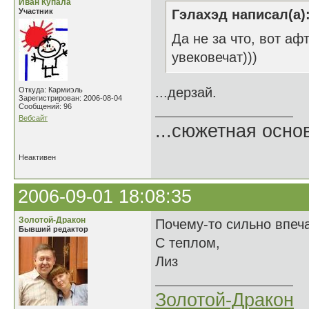
Иван Купала
Участник
Гэлахэд написал(а)
Да не за что, вот аф
увековечат)))
...дерзай.
Откуда: Кармиэль
Зарегистрирован: 2006-08-04
Сообщений: 96
Вебсайт
...сюжетная осно
Неактивен
2006-09-01 18:08:35
Золотой-Дракон
Почему-то сильно впечат
Бывший редактор
С теплом,
Лиз
Золотой-Дракон