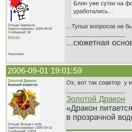
Блин уже сутки на ф
уработались...
...Тупых вопросов не бы
Откуда: Кармиэль
Зарегистрирован: 2006-08-04
Сообщений: 96
Вебсайт
...сюжетная осно
Неактивен
2006-09-01 19:01:59
Золотой Дракон
Ох, вот так соавтор у 
Бывший редактор
Золотой Дракон
«Дракон питается
в прозрачной во
______________
Откуда: Всегда с неба
Зарегистрирован: 2006-03-16
Сообщений: 12479