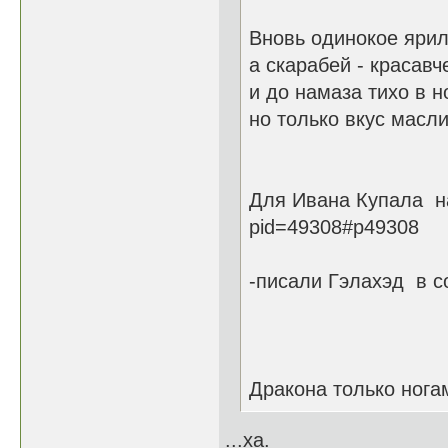
Вновь одинокое ярил
а скарабей - красавч
и до намаза тихо в н
но только вкус масли
Для Ивана Купала на 
pid=49308#p49308
-писали Гэлахэд в со
Дракона только ногам
...ха.