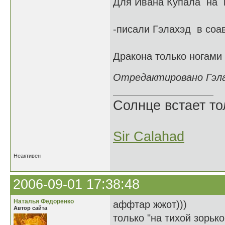
Для Ивана Купала на ht
-писали Гэлахэд в соав
Дракона только ногами 
Отредактировано Гэлах
Солнце встает то
Sir Calahad
Неактивен
2006-09-01 17:38:48
Наталья Федоренко
аффтар жжот)))
Автор сайта
только "на тихой зорько