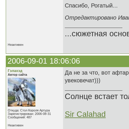
Спасибо, Рогатый...
Отредактировано Иван 
...сюжетная осно
Неактивен
2006-09-01 18:06:06
Гэлахэд
Да не за что, вот афта
Автор сайта
увековечат)))
Солнце встает то
Откуда: Стол Короля Артура
Sir Calahad
Зарегистрирован: 2006-08-31
Сообщений: 487
Неактивен