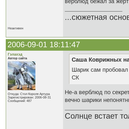
верблюд бежал за жерт
...сюжетная осно
Неактивен
2006-09-01 18:11:47
Гэлахэд
Автор сайта
Саша Коврижных на
Шарик сам пробовал 
СК
Не-а верблюд по секрет
Откуда: Стол Короля Артура
Зарегистрирован: 2006-08-31
вечно шарики непонятны
Сообщений: 487
Солнце встает то