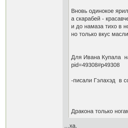
Вновь одинокое ярил
а скарабей - красавч
и до намаза тихо в н
но только вкус масли
Для Ивана Купала на 
pid=49308#p49308
-писали Гэлахэд в со
Дракона только ногам
...ха.