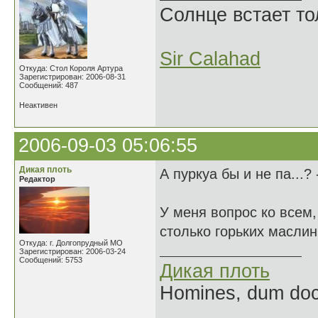
Солнце встает то
Sir Calahad
Откуда: Стол Короля Артура
Зарегистрирован: 2006-08-31
Сообщений: 487
Неактивен
2006-09-03 05:06:55
Дикая плоть
А пуркуа бы и не па...?
Редактор
У меня вопрос ко всем
столько горьких масли
Откуда: г. Долгопрудный МО
Зарегистрирован: 2006-03-24
Сообщений: 5753
Дикая плоть
Homines, dum doce
______________