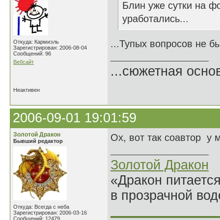
Блин уже сутки на ф
уработались...
...Тупых вопросов не бы
Откуда: Кармиэль
Зарегистрирован: 2006-08-04
Сообщений: 96
Вебсайт
...сюжетная осно
Неактивен
2006-09-01 19:01:59
Золотой Дракон
Ох, вот так соавтор у 
Бывший редактор
Золотой Дракон
«Дракон питается
в прозрачной во
______________
Откуда: Всегда с неба
Зарегистрирован: 2006-03-16
Сообщений: 12479