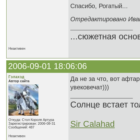
Спасибо, Рогатый...
Отредактировано Иван 
...сюжетная осно
Неактивен
2006-09-01 18:06:06
Гэлахэд
Да не за что, вот афта
Автор сайта
увековечат)))
Солнце встает то
Откуда: Стол Короля Артура
Sir Calahad
Зарегистрирован: 2006-08-31
Сообщений: 487
Неактивен