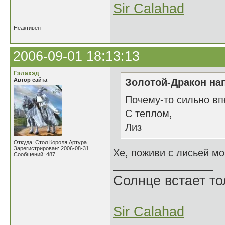
Sir Calahad
Неактивен
2006-09-01 18:13:13
Гэлахэд
Автор сайта
Золотой-Дракон нап
Почему-то сильно впе
С теплом,
Лиз
Откуда: Стол Короля Артура
Зарегистрирован: 2006-08-31
Хе, поживи с лисьей мо
Сообщений: 487
Солнце встает то
Sir Calahad