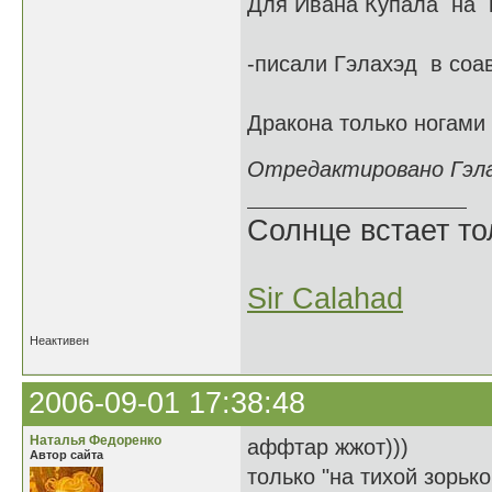
Для Ивана Купала на ht
-писали Гэлахэд в соав
Дракона только ногами 
Отредактировано Гэлах
Солнце встает то
Sir Calahad
Неактивен
2006-09-01 17:38:48
Наталья Федоренко
аффтар жжот)))
Автор сайта
только "на тихой зорько