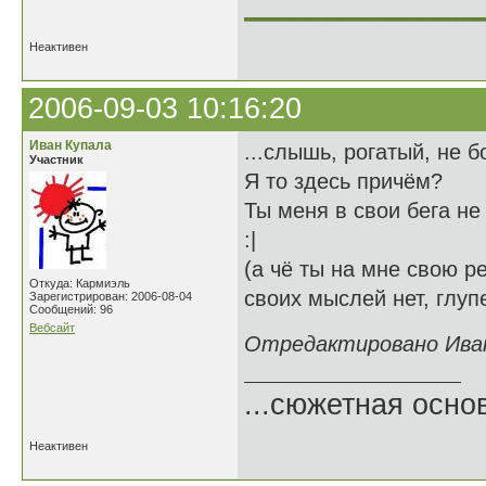
______________
Неактивен
2006-09-03 10:16:20
Иван Купала
...слышь, рогатый, не б
Участник
Я то здесь причём?
Ты меня в свои бега не
:|
(а чё ты на мне свою р
Откуда: Кармиэль
своих мыслей нет, глуп
Зарегистрирован: 2006-08-04
Сообщений: 96
Вебсайт
Отредактировано Иван 
...сюжетная осно
Неактивен