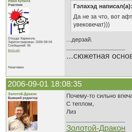
Иван Купала
Участник
Гэлахэд написал(а)
Да не за что, вот аф
увековечат)))
...дерзай.
Откуда: Кармиэль
Зарегистрирован: 2006-08-04
Сообщений: 96
Вебсайт
...сюжетная осно
Неактивен
2006-09-01 18:08:35
Золотой-Дракон
Почему-то сильно впечат
Бывший редактор
С теплом,
Лиз
Золотой-Дракон