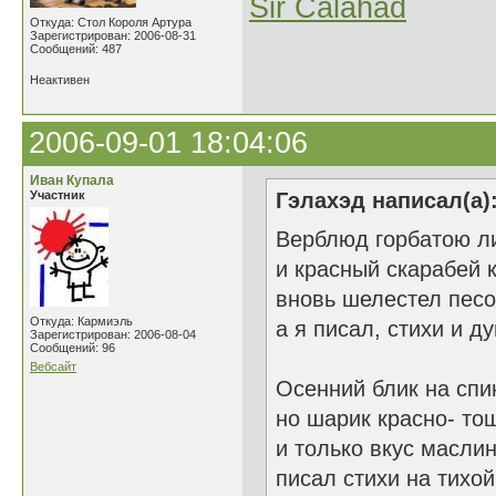
Sir Calahad
Откуда: Стол Короля Артура
Зарегистрирован: 2006-08-31
Сообщений: 487
Неактивен
2006-09-01 18:04:06
Иван Купала
Участник
Гэлахэд написал(а)
Верблюд горбатою ли
и красный скарабей 
вновь шелестел песо
Откуда: Кармиэль
а я писал, стихи и ду
Зарегистрирован: 2006-08-04
Сообщений: 96
Вебсайт
Осенний блик на спи
но шарик красно- то
и только вкус масли
писал стихи на тихой