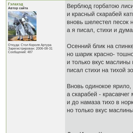
Гэлахэд
Верблюд горбатою лиси
Автор сайта
и красный скарабей кат
вновь шелестел песок н
а я писал, стихи и дума
Осенний блик на спинк
Откуда: Стол Короля Артура
Зарегистрирован: 2006-08-31
Сообщений: 487
но шарик красно- тошн
и только вкус маслины 
писал стихи на тихой з
Вновь одинокое ярило,
а скарабей - красавчег
и до намаза тихо в нор
но только вкус маслины