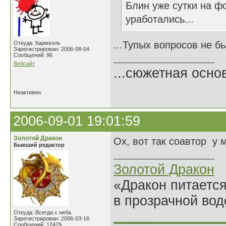
Блин уже сутки на ф
уработались...
...Тупых вопросов не бы
Откуда: Кармиэль
Зарегистрирован: 2006-08-04
Сообщений: 96
Вебсайт
...сюжетная осно
Неактивен
2006-09-01 19:01:59
Золотой Дракон
Ох, вот так соавтор у 
Бывший редактор
Золотой Дракон
«Дракон питается
в прозрачной во
______________
Откуда: Всегда с неба
Зарегистрирован: 2006-03-16
Сообщений: 12479