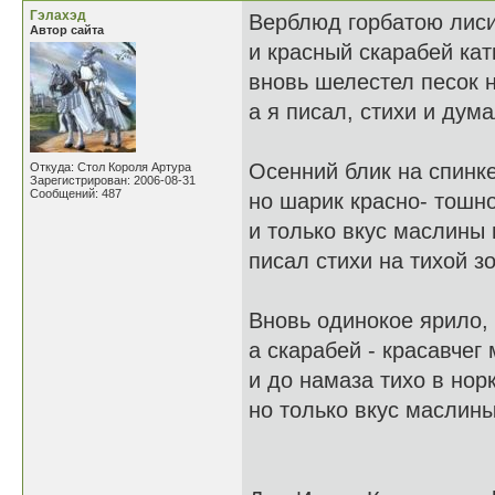
Гэлахэд
Верблюд горбатою лиси
Автор сайта
и красный скарабей кат
вновь шелестел песок н
а я писал, стихи и дума
Осенний блик на спинк
Откуда: Стол Короля Артура
Зарегистрирован: 2006-08-31
Сообщений: 487
но шарик красно- тошн
и только вкус маслины 
писал стихи на тихой з
Вновь одинокое ярило,
а скарабей - красавчег
и до намаза тихо в нор
но только вкус маслины