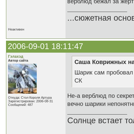
верблюд бежал за жерт
...сюжетная осно
Неактивен
2006-09-01 18:11:47
Гэлахэд
Автор сайта
Саша Коврижных на
Шарик сам пробовал 
СК
Не-а верблюд по секрет
Откуда: Стол Короля Артура
Зарегистрирован: 2006-08-31
вечно шарики непонятны
Сообщений: 487
Солнце встает то