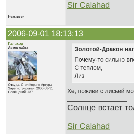
Sir Calahad
Неактивен
2006-09-01 18:13:13
Гэлахэд
Автор сайта
Золотой-Дракон нап
Почему-то сильно впе
С теплом,
Лиз
Откуда: Стол Короля Артура
Зарегистрирован: 2006-08-31
Хе, поживи с лисьей мо
Сообщений: 487
Солнце встает то
Sir Calahad