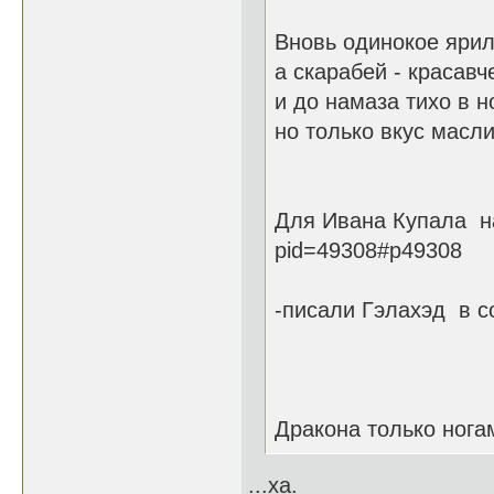
Вновь одинокое ярил
а скарабей - красавч
и до намаза тихо в н
но только вкус масли
Для Ивана Купала на 
pid=49308#p49308
-писали Гэлахэд в со
Дракона только ногам
...ха.