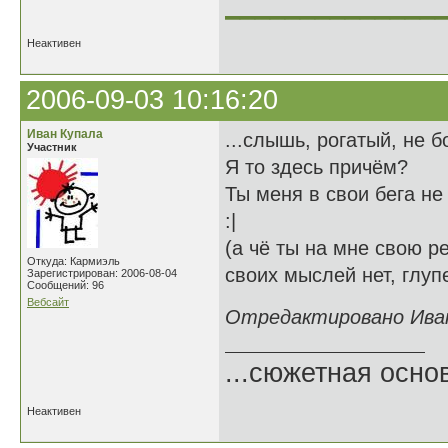
______________
Неактивен
2006-09-03 10:16:20
Иван Купала
...слышь, рогатый, не б
Участник
Я то здесь причём?
Ты меня в свои бега не
:|
(а чё ты на мне свою р
Откуда: Кармиэль
своих мыслей нет, глуп
Зарегистрирован: 2006-08-04
Сообщений: 96
Вебсайт
Отредактировано Иван 
...сюжетная осно
Неактивен