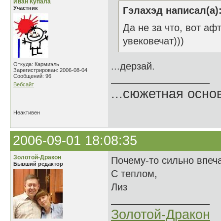
Иван Купала
Участник
Гэлахэд написал(а)
Да не за что, вот аф
увековечат)))
...дерзай.
Откуда: Кармиэль
Зарегистрирован: 2006-08-04
Сообщений: 96
Вебсайт
...сюжетная осно
Неактивен
2006-09-01 18:08:35
Золотой-Дракон
Почему-то сильно впечат
Бывший редактор
С теплом,
Лиз
Золотой-Дракон