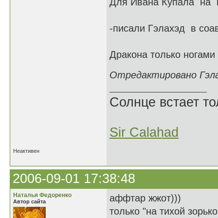
Для Ивана Купала на ht
-писали Гэлахэд в соав
Дракона только ногами 
Отредактировано Гэлах
Солнце встает то
Sir Calahad
Неактивен
2006-09-01 17:38:48
Наталья Федоренко
аффтар жжот)))
Автор сайта
только "на тихой зорько