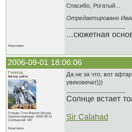
Спасибо, Рогатый...
Отредактировано Иван 
...сюжетная осно
Неактивен
2006-09-01 18:06:06
Гэлахэд
Да не за что, вот афта
Автор сайта
увековечат)))
Солнце встает то
Откуда: Стол Короля Артура
Sir Calahad
Зарегистрирован: 2006-08-31
Сообщений: 487
Неактивен