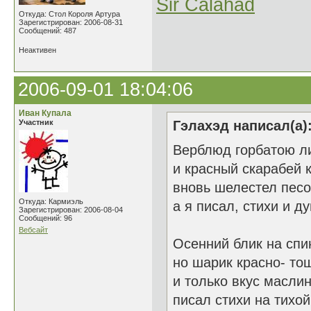
Sir Calahad
Откуда: Стол Короля Артура
Зарегистрирован: 2006-08-31
Сообщений: 487
Неактивен
2006-09-01 18:04:06
Иван Купала
Участник
Гэлахэд написал(а)
Верблюд горбатою ли
и красный скарабей 
вновь шелестел песо
Откуда: Кармиэль
а я писал, стихи и ду
Зарегистрирован: 2006-08-04
Сообщений: 96
Вебсайт
Осенний блик на спи
но шарик красно- то
и только вкус масли
писал стихи на тихой