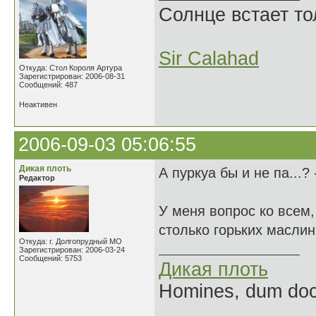
Солнце встает то
Sir Calahad
Откуда: Стол Короля Артура
Зарегистрирован: 2006-08-31
Сообщений: 487
Неактивен
2006-09-03 05:06:55
Дикая плоть
А пуркуа бы и не па...?
Редактор
У меня вопрос ко всем
столько горьких масли
Откуда: г. Долгопрудный МО
Зарегистрирован: 2006-03-24
Сообщений: 5753
Дикая плоть
Homines, dum doce
______________