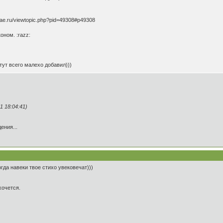
lae.ru/viewtopic.php?pid=49308#p49308
оном. :razz:
тут всего малехо добавил)))
 18:04:41)
ения...
огда навеки твое стихо увековечат)))
хочется.