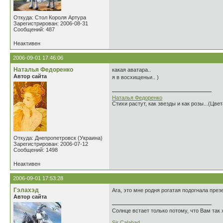
Откуда: Стол Короля Артура
Зарегистрирован: 2006-08-31
Сообщений: 487
Неактивен
2006-09-01 17:46:06
Наталья Федоренко
какая аватара..
Автор сайта
я в восхищеньи.. )
Наталья Федоренко
Стихи растут, как звезды и как розы...(Цве
Откуда: Днепропетровск (Украина)
Зарегистрирован: 2006-07-12
Сообщений: 1498
Неактивен
2006-09-01 17:53:28
Гэлахэд
Ага, это мне родня рогатая подогнала презе
Автор сайта
Солнце встает только потому, что Вам так 
Sir Calahad