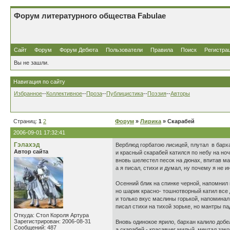
Форум литературного общества Fabulae
Сайт
Форум
Форум Дебюта
Пользователи
Правила
Поиск
Регистра
Вы не зашли.
Навигация по сайту
Избранное
--
Коллективное
--
Проза
--
Публицистика
--
Поэзия
--
Авторы
Страниц:
1
2
Форум
»
Лирика
» Скарабей
2006-09-01 17:32:41
Гэлахэд
Верблюд горбатою лисицей, плутал в барх
Автор сайта
и красный скарабей катился по небу на но
вновь шелестел песок на дюнах, впитав ма
а я писал, стихи и думал, ну почему я не ин
Осенний блик на спинке черной, напомнил
но шарик красно- тошнотворный катил все
и только вкус маслины горькой, напоминал
писал стихи на тихой зорьке, но мантры пад
Откуда: Стол Короля Артура
Зарегистрирован: 2006-08-31
Вновь одинокое ярило, бархан калило добе
Сообщений: 487
а скарабей - красавчег милый, мечтал зако