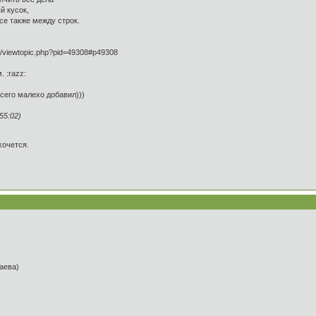
й кусок,
се также между строк.
u/viewtopic.php?pid=49308#p49308
 :razz:
всего малехо добавил)))
55:02)
хочется.
таева)