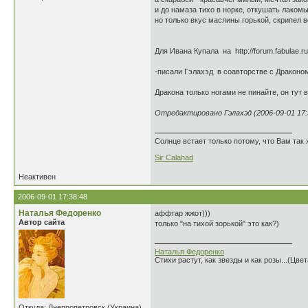
и до намаза тихо в норке, откушать лакомы
но только вкус маслины горькой, скрипел в
Для Ивана Купала на http://forum.fabulae.r
-писали Гэлахэд в соавторстве с Драконом.
Дракона только ногами не пинайте, он тут 
Отредактировано Гэлахэд (2006-09-01 17:
Солнце встает только потому, что Вам так 
Sir Calahad
Неактивен
2006-09-01 17:38:48
Наталья Федоренко
аффтар жжот)))
Автор сайта
только "на тихой зорькой" это как?)
Наталья Федоренко
Стихи растут, как звезды и как розы...(Цве
Откуда: Днепропетровск (Украина)