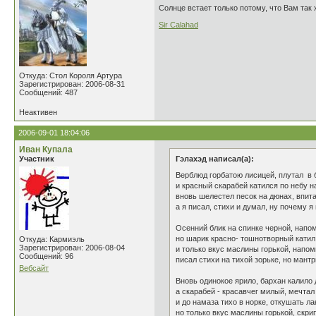
Солнце встает только потому, что Вам так 
Sir Calahad
Откуда: Стол Короля Артура
Зарегистрирован: 2006-08-31
Сообщений: 487
Неактивен
2006-09-01 18:04:06
Иван Купала
Участник
Гэлахэд написал(а):
Верблюд горбатою лисицей, плутал в 
и красный скарабей катился по небу н
вновь шелестел песок на дюнах, впита
а я писал, стихи и думал, ну почему я 
Осенний блик на спинке черной, напо
но шарик красно- тошнотворный катил
Откуда: Кармиэль
Зарегистрирован: 2006-08-04
и только вкус маслины горькой, напом
Сообщений: 96
писал стихи на тихой зорьке, но мантр
Вебсайт
Вновь одинокое ярило, бархан калило 
а скарабей - красавчег милый, мечтал
и до намаза тихо в норке, откушать л
но только вкус маслины горькой, скри