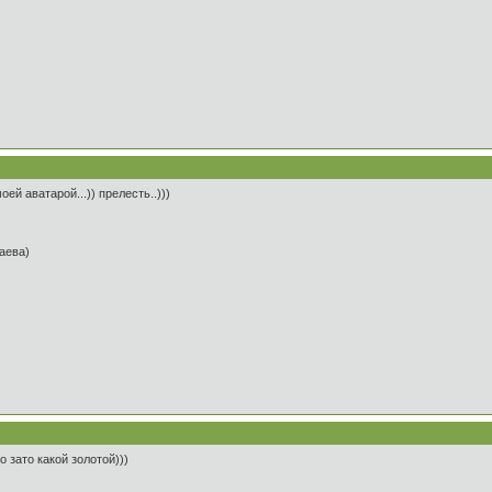
ей аватарой...)) прелесть..)))
таева)
о зато какой золотой)))