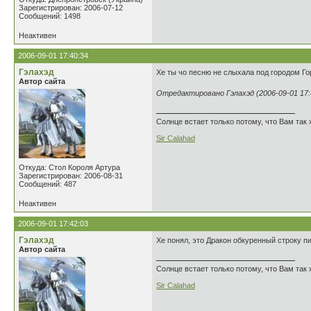
Зарегистрирован: 2006-07-12
Сообщений: 1498
Неактивен
2006-09-01 17:40:34
Гэлахэд
Хе ты чо песню не слыхала под городом Горь
Автор сайта
Отредактировано Гэлахэд (2006-09-01 17:
Солнце встает только потому, что Вам так 
Sir Calahad
Откуда: Стол Короля Артура
Зарегистрирован: 2006-08-31
Сообщений: 487
Неактивен
2006-09-01 17:42:03
Гэлахэд
Хе понял, это Дракон обкуренный строку пи
Автор сайта
Солнце встает только потому, что Вам так 
Sir Calahad