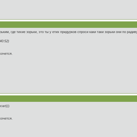
ким, где тихие зорьки, это ты у етих придурков спроси каки таки зорьки они по радиву 
40:52)
хочется.
сал)))
хочется.