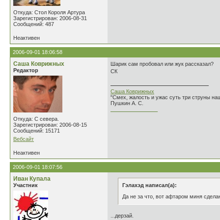
Откуда: Стол Короля Артура
Зарегистрирован: 2006-08-31
Сообщений: 487
Неактивен
2006-09-01 18:06:58
Саша Коврижных
Шарик сам пробовал или жук рассказал?
Редактор
СК
Саша Коврижных
"Смех, жалость и ужас суть три струны н
Пушкин А. С.
________________
Откуда: С севера.
Зарегистрирован: 2006-08-15
Сообщений: 15171
Вебсайт
Неактивен
2006-09-01 18:07:56
Иван Купала
Участник
Гэлахэд написал(а):
Да не за что, вот афтаром миня сделаю
...дерзай.