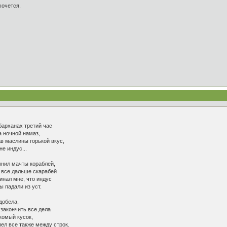
хочется.
барханах третий час
а ночной намаз,
в маслины горькой вкус,
не индус...
мнил мачты кораблей,
 все дальше скарабей
инал мне, что индус
ы падали из уст.
добела,
 закончить все дела
акомый кусок,
пел все также между строк.