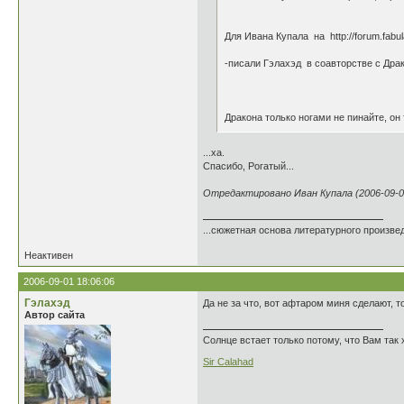
Для Ивана Купала на http://forum.fabu
-писали Гэлахэд в соавторстве с Драк
Дракона только ногами не пинайте, он 
...ха.
Спасибо, Рогатый...
Отредактировано Иван Купала (2006-09-01
...сюжетная основа литературного произвед
Неактивен
2006-09-01 18:06:06
Гэлахэд
Да не за что, вот афтаром миня сделают, т
Автор сайта
Солнце встает только потому, что Вам так 
Sir Calahad