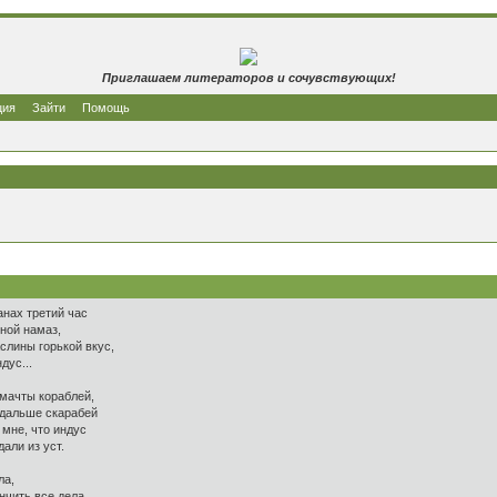
Приглашаем литераторов и сочувствующих!
ция
Зайти
Помощь
анах третий час
чной намаз,
слины горькой вкус,
дус...
 мачты кораблей,
 дальше скарабей
 мне, что индус
али из уст.
ла,
нчить все дела