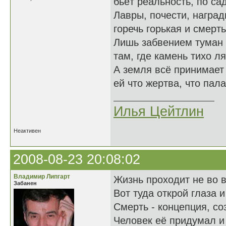
бьёт реальность, по са
Лавры, почести, награ
горечь горькая и смерть
Лишь забвением туман 
там, где камень тихо ля
А земля всё принимает 
ей что жертва, что пала
Илья Цейтлин
Неактивен
2008-08-23 20:08:02
Владимир Липгарт
Жизнь проходит не во в
Забанен
Вот туда открой глаза и
Смерть - концепция, со
Человек её придумал и