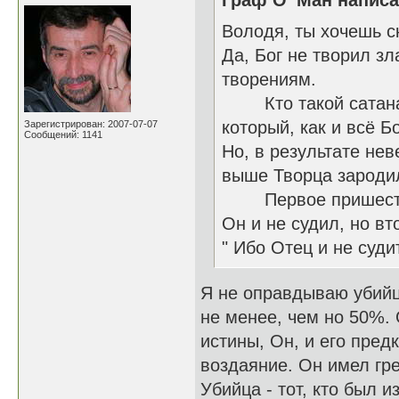
Граф О’ Ман написа
Володя, ты хочешь с
Да, Бог не творил з
творениям.
Кто такой сатана и
который, как и всё 
Зарегистрирован: 2007-07-07
Сообщений: 1141
Но, в результате нев
выше Творца зародил
Первое пришествие
Он и не судил, но вт
" Ибо Отец и не суди
Я не оправдываю убийц,
не менее, чем но 50%. 
истины, Он, и его пред
воздаяние. Он имел гр
Убийца - тот, кто был 