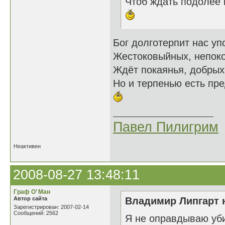
Чтоб ждать подолее к
Бог долготерпит нас уп
Жестоковыйных, непок
Ждёт покаянья, добрых
Но и терпенью есть пре
Павел Пилигрим
Неактивен
2008-08-27 13:48:11
Граф О’ Ман
Автор сайта
Владимир Липгарт н
Зарегистрирован: 2007-02-14
Сообщений: 2562
Я не оправдываю уби