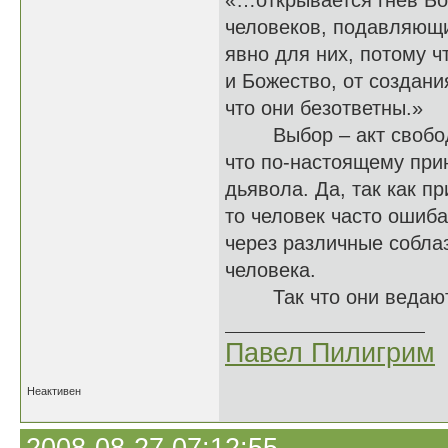
«…открывается гнев Бо
человеков, подавляющи
явно для них, потому ч
и Божество, от создан
что они безответны.»
Выбор – акт свободно
что по-настоящему прин
дьявола. Да, так как п
то человек часто ошиба
через различные собла
человека.
Так что они ведают, ч
Павел Пилигрим
Неактивен