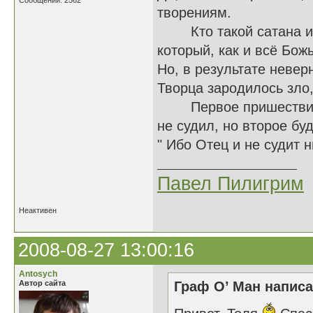
Сообщений: 2562
творениям.
Кто такой сатана или
который, как и всё Бож
Но, в результате невер
Творца зародилось зло,
Первое пришествие Ии
не судил, но второе буд
" Ибо Отец и не судит н
Павел Пилигрим
Неактивен
2008-08-27 13:00:16
Antosych
Автор сайта
Граф О’ Ман написа