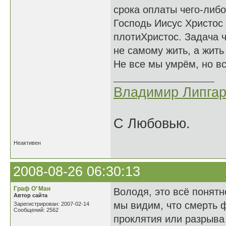
срока оплаты чего-либо
Господь Иисус Христос
плотиХристос. Задача ч
не самому жить, а жить
Не все мы умрём, но в
Владимир Липгар
С Любовью.
Неактивен
2008-08-26 06:30:13
Граф О’ Ман
Володя, это всё понятн
Автор сайта
мы видим, что смерть 
Зарегистрирован: 2007-02-14
Сообщений: 2562
проклятия или разрыва 