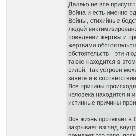
Далеко не все присутс
Война и есть именно од
Войны, стихийные бедст
людей виктимизировано
поведении жертвы и п
жертвами обстоятельств
обстоятельств - эти л
также находится в этом
силой. Так устроен ме
завете и в соответстви
Все причины происходя
человека находится и и
истинные причины про
Вся жизнь протекает в 
закрывает взгляд внутр
покидает это тело, по