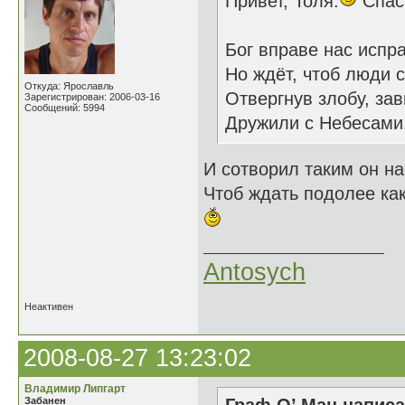
Привет, Толя.
Спаси
Бог вправе нас испра
Но ждёт, чтоб люди 
Откуда: Ярославль
Отвергнув злобу, зав
Зарегистрирован: 2006-03-16
Сообщений: 5994
Дружили с Небесами
И сотворил таким он на
Чтоб ждать подолее как
Antosych
Неактивен
2008-08-27 13:23:02
Владимир Липгарт
Забанен