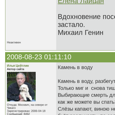
Елена Лайцан
Вдохновение посе
застало.
Михаил Генин
Неактивен
2008-08-23 01:11:10
Илья Цейтлин
Камень в воду
Автор сайта
Камень в воду, разбегут
Только миг и снова тиш
Выбирающие смерть дл
как же можете вы спать
Откуда: Москвич, на севере от
Слёзы капают, виною н
Чикаго
Зарегистрирован: 2006-04-18
Сообщений: 8492