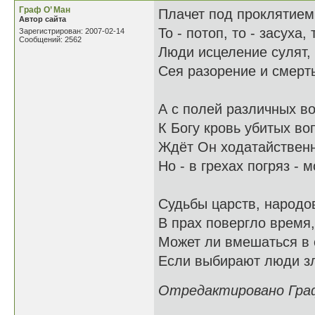
Граф О’ Ман
Плачет под проклятием
Автор сайта
То - потоп, то - засуха,
Зарегистрирован: 2007-02-14
Сообщений: 2562
Люди исцеление сулят,
Сея разорение и смерть
А с полей различных во
К Богу кровь убитых во
Ждёт Он ходатайствен
Но - в грехах погряз - 
Судьбы царств, народо
В прах повергло время,
Может ли вмешаться в 
Если выбирают люди з
Отредактировано Граф 