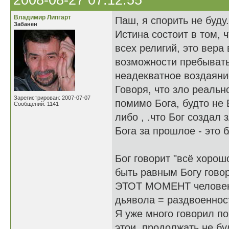
2008-08-27 07:12:55
Владимир Липгарт
Паш, я спорить не буду.
Забанен
Истина состоит в том, 
всех религий, это вера
возможности пребывать
неадекватное воздаяни
Говоря, что зло реально
Зарегистрирован: 2007-07-07
помимо Бога, будто не 
Сообщений: 1141
либо , .что Бог создал 
Бога за прошлое - это б
Бог говорит "всё хорош
быть равным Богу говор
ЭТОТ МОМЕНТ человек о
дьявола = раздвоеннос
Я уже много говорил по
этои, продолжать не б