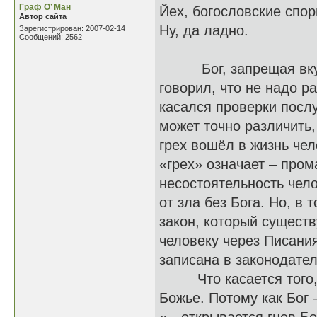
Граф О’ Ман
Йех, богословские спор
Автор сайта
Ну, да ладно.
Зарегистрирован: 2007-02-14
Сообщений: 2562
Бог, запрещая вкушат
говорил, что не надо р
касался проверки послу
может точно различить,
грех вошёл в жизнь че
«грех» означает – пром
несостоятельность чело
от зла без Бога. Но, в
закон, который существ
человеку через Писани
записана в законодател
Что касается того, чт
Божье. Потому как Бог 