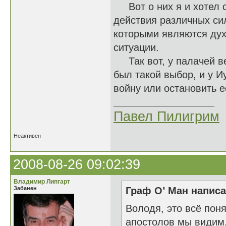
Вот о них я и хотел с
действия различных сил
которыми являются дух
ситуации.
Так вот, у палачей вед
был такой выбор, и у И
войну или остановить её
Павел Пилигрим
Неактивен
2008-08-26 09:02:39
Владимир Липгарт
Забанен
Граф О’ Ман написа
Володя, это всё поня
апостолов мы видим,