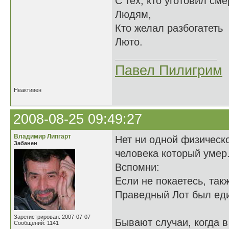
С тех, кто уготовил сме
Людям,
Кто желал разбогатеть
Люто.
Павел Пилигрим
Неактивен
2008-08-25 09:49:27
Владимир Липгарт
Нет ни одной физическо
Забанен
человека который умер
Вспомни:
Если не покаетесь, так
Праведный Лот был еди
Зарегистрирован: 2007-07-07
Бывают случаи, когда 
Сообщений: 1141