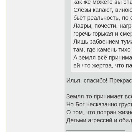
как же можете вы сп
Слёзы капают, виною
бьёт реальность, по 
Лавры, почести, наг
горечь горькая и сме
Лишь забвением тума
там, где камень тихо
А земля всё принима
ей что жертва, что па
Илья, спасибо! Прекра
Земля-то принимает всё
Но Бог несказанно грус
О том, что попран жиз
Детьми агрессий и обид