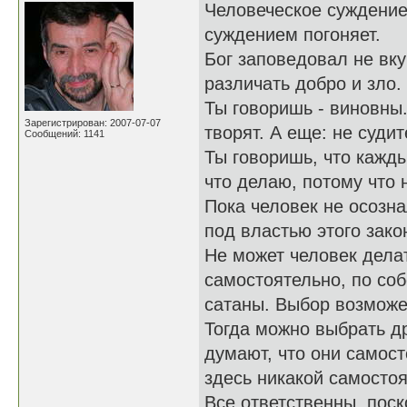
Человеческое суждение
суждением погоняет.
Бог заповедовал не вку
различать добро и зло.
Ты говоришь - виновны.
Зарегистрирован: 2007-07-07
творят. А еще: не судите
Сообщений: 1141
Ты говоришь, что кажды
что делаю, потому что н
Пока человек не осозна
под властью этого зако
Не может человек делат
самостоятельно, по соб
сатаны. Выбор возможет
Тогда можно выбрать д
думают, что они самост
здесь никакой самостоя
Все ответственны, поск