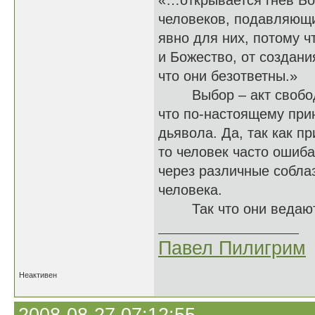
«…открывается гнев Бо
человеков, подавляющи
явно для них, потому ч
и Божество, от создан
что они безответны.»
Выбор – акт свободно
что по-настоящему прин
дьявола. Да, так как п
то человек часто ошиба
через различные собла
человека.
Так что они ведают, ч
Павел Пилигрим
Неактивен