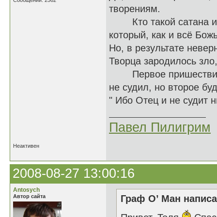
Сообщений: 2562
творениям.
Кто такой сатана или
который, как и всё Бож
Но, в результате невер
Творца зародилось зло,
Первое пришествие Ии
не судил, но второе буд
" Ибо Отец и не судит н
Павел Пилигрим
Неактивен
2008-08-27 13:00:16
Antosych
Автор сайта
Граф О’ Ман написа