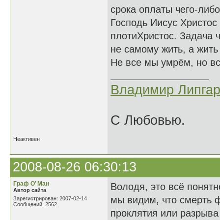
срока оплаты чего-либо
Господь Иисус Христос
плотиХристос. Задача ч
не самому жить, а жить
Не все мы умрём, но в
Владимир Липгар
С Любовью.
Неактивен
2008-08-26 06:30:13
Граф О’ Ман
Володя, это всё понятн
Автор сайта
мы видим, что смерть 
Зарегистрирован: 2007-02-14
Сообщений: 2562
проклятия или разрыва 