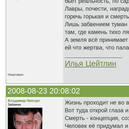
бьёт реальность, по са
Лавры, почести, награ
горечь горькая и смерть
Лишь забвением туман 
там, где камень тихо ля
А земля всё принимает 
ей что жертва, что пала
Илья Цейтлин
Неактивен
2008-08-23 20:08:02
Владимир Липгарт
Жизнь проходит не во в
Забанен
Вот туда открой глаза и
Смерть - концепция, со
Человек её придумал и