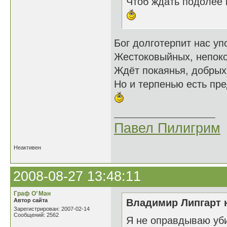
Чтоб ждать подолее к
Бог долготерпит нас уп
Жестоковыйных, непок
Ждёт покаянья, добрых
Но и терпенью есть пре
Павел Пилигрим
Неактивен
2008-08-27 13:48:11
Граф О’ Ман
Автор сайта
Владимир Липгарт н
Зарегистрирован: 2007-02-14
Сообщений: 2562
Я не оправдываю уби