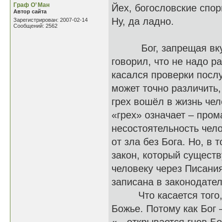
Граф О’ Ман
Йех, богословские спор
Автор сайта
Ну, да ладно.
Зарегистрирован: 2007-02-14
Сообщений: 2562
Бог, запрещая вкушат
говорил, что не надо р
касался проверки послу
может точно различить,
грех вошёл в жизнь че
«грех» означает – пром
несостоятельность чело
от зла без Бога. Но, в
закон, который существ
человеку через Писани
записана в законодател
Что касается того, чт
Божье. Потому как Бог 