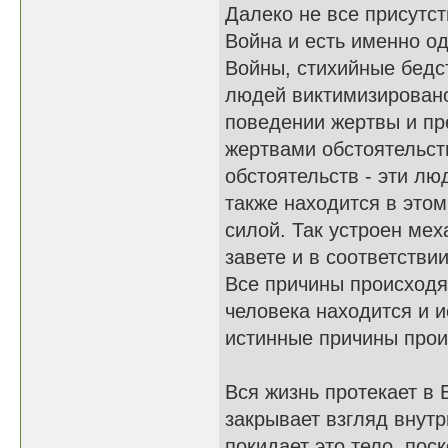
Далеко не все присутс
Война и есть именно од
Войны, стихийные бедст
людей виктимизировано
поведении жертвы и п
жертвами обстоятельств
обстоятельств - эти л
также находится в этом
силой. Так устроен ме
завете и в соответстви
Все причины происходя
человека находится и и
истинные причины про
Вся жизнь протекает в 
закрывает взгляд внутр
покидает это тело, по