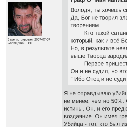
Граф О’ Ман написа
Володя, ты хочешь с
Да, Бог не творил з
творениям.
Кто такой сатана и
который, как и всё 
Зарегистрирован: 2007-07-07
Сообщений: 1141
Но, в результате нев
выше Творца зародил
Первое пришествие
Он и не судил, но вт
" Ибо Отец и не суди
Я не оправдываю убийц,
не менее, чем но 50%. 
истины, Он, и его пред
воздаяние. Он имел гр
Убийца - тот, кто был 