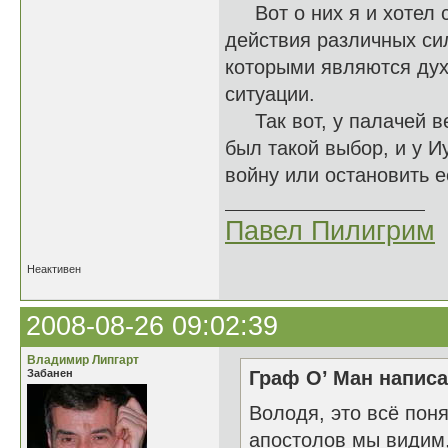
Вот о них я и хотел с
действия различных сил
которыми являются дух
ситуации.
Так вот, у палачей вед
был такой выбор, и у И
войну или остановить её
Павел Пилигрим
Неактивен
2008-08-26 09:02:39
Владимир Липгарт
Забанен
Граф О’ Ман написа
Володя, это всё поня
апостолов мы видим,