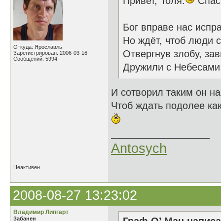
Привет, Толя.
Спаси
Бог вправе нас испра
Но ждёт, чтоб люди 
Откуда: Ярославль
Отвергнув злобу, зав
Зарегистрирован: 2006-03-16
Сообщений: 5994
Дружили с Небесами
И сотворил таким он на
Чтоб ждать подолее как
Antosych
Неактивен
2008-08-27 13:23:02
Владимир Липгарт
Забанен