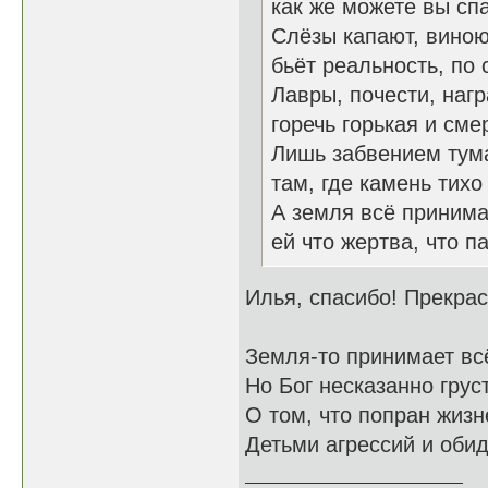
как же можете вы сп
Слёзы капают, виною
бьёт реальность, по 
Лавры, почести, наг
горечь горькая и сме
Лишь забвением тума
там, где камень тихо
А земля всё принима
ей что жертва, что па
Илья, спасибо! Прекра
Земля-то принимает всё
Но Бог несказанно грус
О том, что попран жиз
Детьми агрессий и обид