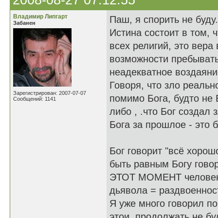
2008-08-27 07:12:55
Владимир Липгарт
Паш, я спорить не буду.
Забанен
Истина состоит в том, 
всех религий, это вера
возможности пребывать
неадекватное воздаяни
Говоря, что зло реально
Зарегистрирован: 2007-07-07
помимо Бога, будто не 
Сообщений: 1141
либо , .что Бог создал 
Бога за прошлое - это б
Бог говорит "всё хорош
быть равным Богу говор
ЭТОТ МОМЕНТ человек о
дьявола = раздвоеннос
Я уже много говорил по
этои, продолжать не б