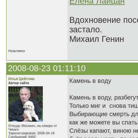
Елена Лайцан
Вдохновение посе
застало.
Михаил Генин
Неактивен
2008-08-23 01:11:10
Илья Цейтлин
Камень в воду
Автор сайта
Камень в воду, разбегут
Только миг и снова тиш
Выбирающие смерть дл
как же можете вы спать
Откуда: Москвич, на севере от
Слёзы капают, виною н
Чикаго
Зарегистрирован: 2006-04-18
Сообщений: 8492