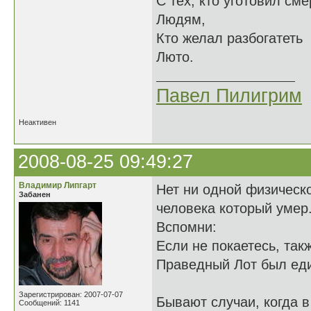
С тех, кто уготовил сме
Людям,
Кто желал разбогатеть
Люто.
Павел Пилигрим
Неактивен
2008-08-25 09:49:27
Владимир Липгарт
Нет ни одной физическо
Забанен
человека который умер
Вспомни:
Если не покаетесь, так
Праведный Лот был еди
Зарегистрирован: 2007-07-07
Бывают случаи, когда 
Сообщений: 1141