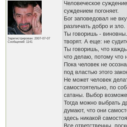
Человеческое суждение
суждением погоняет.
Бог заповедовал не вку
различать добро и зло.
Ты говоришь - виновны.
Зарегистрирован: 2007-07-07
творят. А еще: не судите
Сообщений: 1141
Ты говоришь, что кажды
что делаю, потому что н
Пока человек не осозна
под властью этого зако
Не может человек делат
самостоятельно, по соб
сатаны. Выбор возможет
Тогда можно выбрать д
думают, что они самост
здесь никакой самостоя
Все ответственны, поск