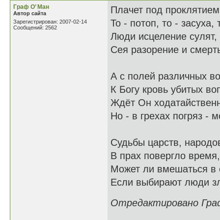
Граф О’ Ман
Плачет под проклятием
Автор сайта
То - потоп, то - засуха,
Зарегистрирован: 2007-02-14
Сообщений: 2562
Люди исцеление сулят,
Сея разорение и смерть
А с полей различных во
К Богу кровь убитых во
Ждёт Он ходатайствен
Но - в грехах погряз - 
Судьбы царств, народо
В прах повергло время,
Может ли вмешаться в 
Если выбирают люди з
Отредактировано Граф 