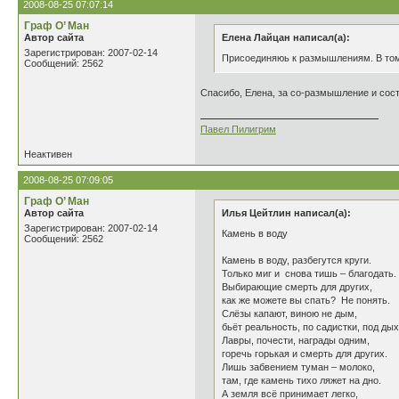
2008-08-25 07:07:14
Граф О’ Ман
Автор сайта
Елена Лайцан написал(а):
Зарегистрирован: 2007-02-14
Присоединяюь к размышлениям. В том-т
Сообщений: 2562
Спасибо, Елена, за со-размышление и сост
Павел Пилигрим
Неактивен
2008-08-25 07:09:05
Граф О’ Ман
Автор сайта
Илья Цейтлин написал(а):
Зарегистрирован: 2007-02-14
Камень в воду
Сообщений: 2562
Камень в воду, разбегутся круги.
Только миг и снова тишь – благодать.
Выбирающие смерть для других,
как же можете вы спать? Не понять.
Слёзы капают, виною не дым,
бьёт реальность, по садистки, под дых
Лавры, почести, награды одним,
горечь горькая и смерть для других.
Лишь забвением туман – молоко,
там, где камень тихо ляжет на дно.
А земля всё принимает легко,