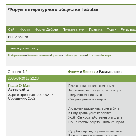
Форум литературного общества Fabulae
Сайт
Форум
Форум Дебюта
Пользователи
Правила
Поиск
Регистра
Вы не зашли.
Навигация по сайту
Избранное
--
Коллективное
--
Проза
--
Публицистика
--
Поэзия
--
Авторы
Страниц:
1
2
Форум
»
Лирика
» Размышление
2008-08-20 12:22:28
Граф О’ Ман
Плачет под проклятием земля.
Автор сайта
То - потоп, то - засуха, то – смерч.
Зарегистрирован: 2007-02-14
Люди исцеление сулят,
Сообщений: 2562
Сея разорение и смерть.
А с полей различных войн и битв
К Богу кровь убитых вопиёт.
Ждёт Он ходатайственных молитв,
Но - в грехах погряз - молчит народ.
Судьбы царств, народов и племён
В прах повергло время, унесло.