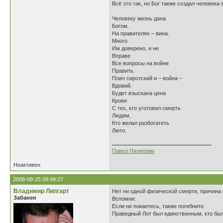
Всё это так, но Бог также создал человека 
Человеку жизнь дана
Богом.
На правителях – вина.
Много
Им доверено, и не
Вправе
Все вопросы на войне
Править.
Плач сиротский и – война –
Вдовий.
Будет взыскана цена
Крови
С тех, кто уготовил смерть
Людям,
Кто желал разбогатеть
Люто.
Павел Пилигрим
Неактивен
2008-08-25 09:49:27
Владимир Липгарт
Нет ни одной физической смерти, причина 
Забанен
Вспомни:
Если не покаетесь, также погибните.
Праведный Лот был единственным, кто бы