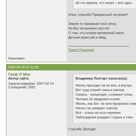
ей что жертва, что палач – всё одно...
Илья, спасибо! Прекрасный экспромт!
Земля-то принимает всё легко,
Но Бог несказанно грустит
О том, что попран жизненный закон
Детьми агрессий и обид.
Павел Пилигрим
Неактивен
2008-08-25 07:13:20
Граф О’ Ман
Автор сайта
Владимир Липгарт написал(а):
Зарегистрирован: 2007-02-14
Жизнь проходит не во вне, а внутри.
Сообщений: 2562
Вот туда открой глаза и смотри.
Смерть - концепция, сознанья тупик,
Человек её придумал и влип.
Жизнь, иль Бог не конструировал сме
Ничего не умирает совсем
Всё - этапы на пути перемен.
Заблуждения рождают страхи и тлен.
Спасибо, Володя!