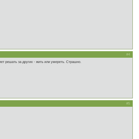
#4
яет решать за других - жить или умереть. Страшно.
#5