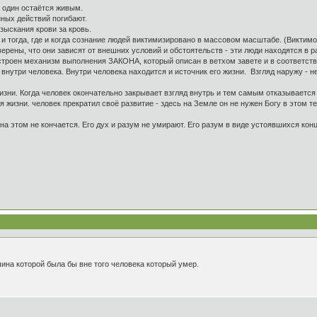
 один остаётся живым.
нных действий погибают.
зыскания крови за кровь.
и тогда, где и когда сознание людей виктимизировано в массовом масштабе. (Виктимо
рены, что они зависят от внешних условий и обстоятельств - эти люди находятся в 
строен механизм выполнения ЗАКОНА, который описан в ветхом завете и в соответств
внутри человека. Внутри человека находится и источник его жизни. Взгляд наружу - 
жизни. Когда человек окончательно закрывает взгляд внутрь и тем самым отказывается 
я жизни. человек прекратил своё развитие - здесь на Земле он не нужен Богу в этом т
 на этом не кончается. Его дух и разум не умирают. Его разум в виде устоявшихся кон
ина которой была бы вне того человека который умер.