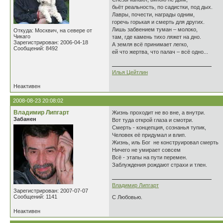
бьёт реальность, по садистки, под дых.
Лавры, почести, награды одним,
горечь горькая и смерть для других.
Лишь забвением туман – молоко,
Откуда: Москвич, на севере от
Чикаго
там, где камень тихо ляжет на дно.
Зарегистрирован: 2006-04-18
А земля всё принимает легко,
Сообщений: 8492
ей что жертва, что палач – всё одно...
Илья Цейтлин
Неактивен
2008-08-23 20:08:02
Владимир Липгарт
Жизнь проходит не во вне, а внутри.
Забанен
Вот туда открой глаза и смотри.
Смерть - концепция, сознанья тупик,
Человек её придумал и влип.
Жизнь, иль Бог не конструировал смерть
Ничего не умирает совсем
Всё - этапы на пути перемен.
Заблуждения рождают страхи и тлен.
Владимир Липгарт
Зарегистрирован: 2007-07-07
Сообщений: 1141
С Любовью.
Неактивен