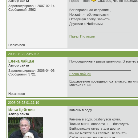
Автор сайта
Привет, Толя.
Спасибо, что не проходи
Зарегистрирован: 2007-02-14
Сообщений: 2562
Бог вправе нас исправить,
Но ждёт, чтоб люди сами,
Отвергнув злобу, зависть,
Дружили с Небесами.
Павел Пилигрим
Неактивен
2008-08-22 23:50:02
Елена Лайцан
Присоединяюь к размышлениям. В том-то и 
Автор сайта
Зарегистрирован: 2006-04-06
Елена Лайцан
Сообщений: 3721
Вдохновение посещало поэта часто, но ни р
Михаил Генин
Неактивен
2008-08-23 01:11:10
Илья Цейтлин
Камень в воду
Автор сайта
Камень в воду, разбегутся круги.
Только миг и снова тишь – благодать.
Выбирающие смерть для других,
как же можете вы спать? Не понять.
Слёзы капают, виною не дым,