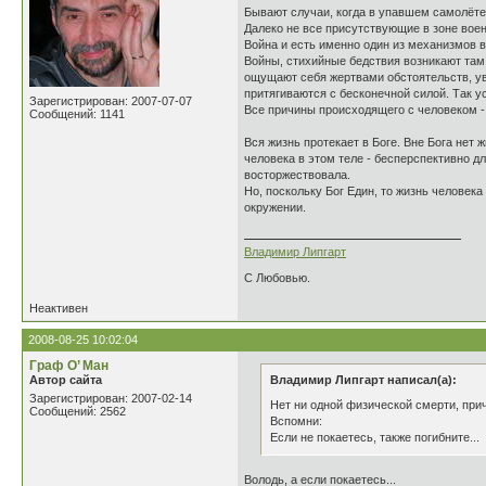
Бывают случаи, когда в упавшем самолёте
Далеко не все присутствующие в зоне вое
Война и есть именно один из механизмов в
Войны, стихийные бедствия возникают там 
ощущают себя жертвами обстоятельств, уве
притягиваются с бесконечной силой. Так у
Зарегистрирован: 2007-07-07
Все причины происходящего с человеком - 
Сообщений: 1141
Вся жизнь протекает в Боге. Вне Бога нет 
человека в этом теле - бесперспективно дл
восторжествовала.
Но, поскольку Бог Един, то жизнь человека
окружении.
Владимир Липгарт
С Любовью.
Неактивен
2008-08-25 10:02:04
Граф О’ Ман
Автор сайта
Владимир Липгарт написал(а):
Зарегистрирован: 2007-02-14
Нет ни одной физической смерти, прич
Сообщений: 2562
Вспомни:
Если не покаетесь, также погибните...
Володь, а если покаетесь...