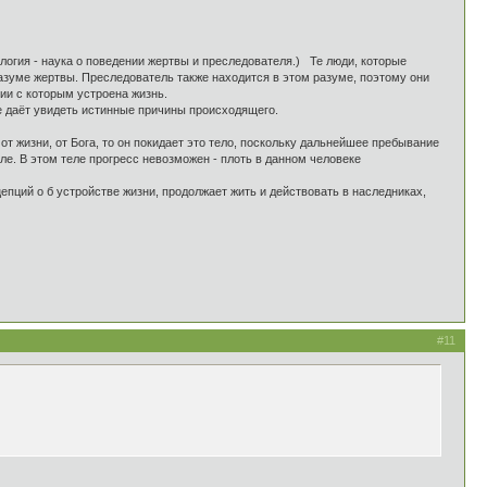
логия - наука о поведении жертвы и преследователя.) Те люди, которые
разуме жертвы. Преследователь также находится в этом разуме, поэтому они
ии с которым устроена жизнь.
не даёт увидеть истинные причины происходящего.
от жизни, от Бога, то он покидает это тело, поскольку дальнейшее пребывание
еле. В этом теле прогресс невозможен - плоть в данном человеке
цепций о б устройстве жизни, продолжает жить и действовать в наследниках,
#11