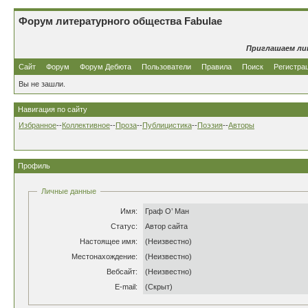
Форум литературного общества Fabulae
Приглашаем ли
Сайт
Форум
Форум Дебюта
Пользователи
Правила
Поиск
Регистра
Вы не зашли.
Навигация по сайту
Избранное
--
Коллективное
--
Проза
--
Публицистика
--
Поэзия
--
Авторы
Профиль
Личные данные
Имя:
Граф О’ Ман
Статус:
Автор сайта
Настоящее имя:
(Неизвестно)
Местонахождение:
(Неизвестно)
Вебсайт:
(Неизвестно)
E-mail:
(Скрыт)