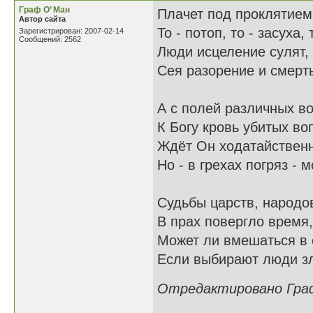
Граф О’ Ман
Плачет под проклятием
Автор сайта
То - потоп, то - засуха,
Зарегистрирован: 2007-02-14
Сообщений: 2562
Люди исцеление сулят,
Сея разорение и смерть
А с полей различных во
К Богу кровь убитых во
Ждёт Он ходатайствен
Но - в грехах погряз - 
Судьбы царств, народо
В прах повергло время,
Может ли вмешаться в 
Если выбирают люди з
Отредактировано Граф 