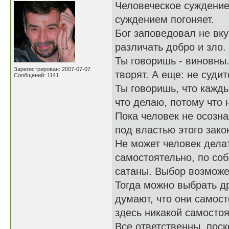
Человеческое суждение
суждением погоняет.
Бог заповедовал не вку
различать добро и зло.
Ты говоришь - виновны.
Зарегистрирован: 2007-07-07
творят. А еще: не судите
Сообщений: 1141
Ты говоришь, что кажды
что делаю, потому что н
Пока человек не осозна
под властью этого зако
Не может человек делат
самостоятельно, по соб
сатаны. Выбор возможет
Тогда можно выбрать д
думают, что они самост
здесь никакой самостоя
Все ответственны, поск