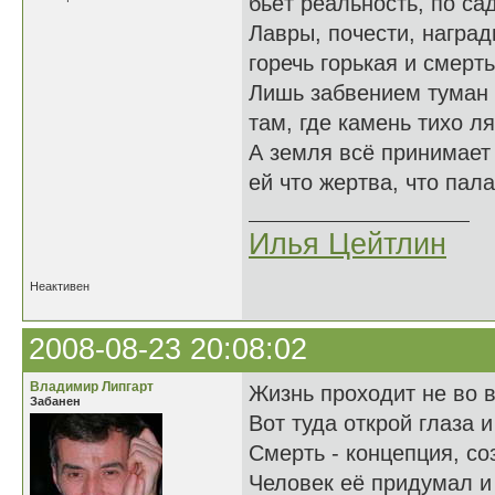
бьёт реальность, по са
Лавры, почести, награ
горечь горькая и смерть
Лишь забвением туман 
там, где камень тихо ля
А земля всё принимает 
ей что жертва, что пала
Илья Цейтлин
Неактивен
2008-08-23 20:08:02
Владимир Липгарт
Жизнь проходит не во в
Забанен
Вот туда открой глаза и
Смерть - концепция, со
Человек её придумал и