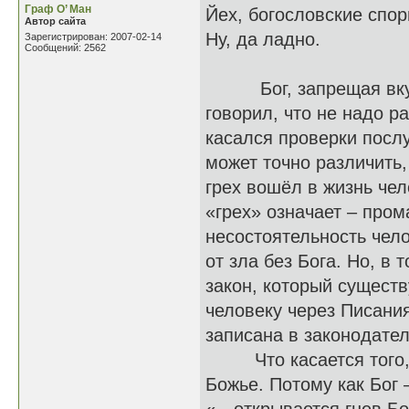
Граф О’ Ман
Йех, богословские спор
Автор сайта
Ну, да ладно.
Зарегистрирован: 2007-02-14
Сообщений: 2562
Бог, запрещая вкушат
говорил, что не надо р
касался проверки послу
может точно различить,
грех вошёл в жизнь че
«грех» означает – пром
несостоятельность чело
от зла без Бога. Но, в
закон, который существ
человеку через Писани
записана в законодател
Что касается того, чт
Божье. Потому как Бог 