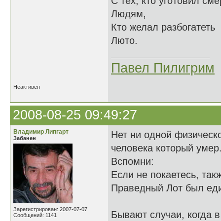
С тех, кто уготовил сме
Людям,
Кто желал разбогатеть
Люто.
Павел Пилигрим
Неактивен
2008-08-25 09:49:27
Владимир Липгарт
Нет ни одной физическо
Забанен
человека который умер
Вспомни:
Если не покаетесь, так
Праведный Лот был еди
Зарегистрирован: 2007-07-07
Бывают случаи, когда 
Сообщений: 1141