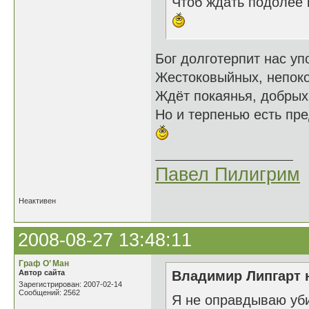
Чтоб ждать подолее к
Бог долготерпит нас уп
Жестоковыйных, непок
Ждёт покаянья, добрых
Но и терпенью есть пре
Павел Пилигрим
Неактивен
2008-08-27 13:48:11
Граф О’ Ман
Автор сайта
Владимир Липгарт н
Зарегистрирован: 2007-02-14
Сообщений: 2562
Я не оправдываю уби