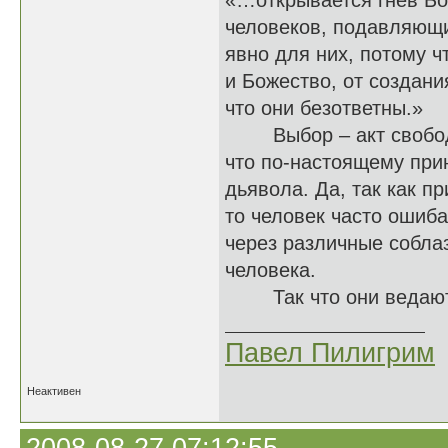
«…открывается гнев Бо
человеков, подавляющи
явно для них, потому ч
и Божество, от создан
что они безответны.»
Выбор – акт свободно
что по-настоящему прин
дьявола. Да, так как п
то человек часто ошиба
через различные собла
человека.
Так что они ведают, ч
Павел Пилигрим
Неактивен