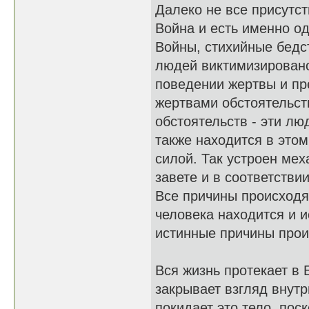
Далеко не все присутс
Война и есть именно од
Войны, стихийные бедст
людей виктимизировано
поведении жертвы и п
жертвами обстоятельств
обстоятельств - эти л
также находится в этом
силой. Так устроен ме
завете и в соответстви
Все причины происходя
человека находится и и
истинные причины про
Вся жизнь протекает в 
закрывает взгляд внутр
покидает это тело, по