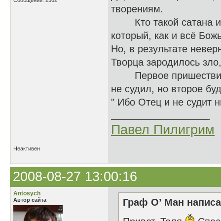
Сообщений: 2562
творениям.
Кто такой сатана или
который, как и всё Бож
Но, в результате невер
Творца зародилось зло,
Первое пришествие Ии
не судил, но второе буд
" Ибо Отец и не судит н
Павел Пилигрим
Неактивен
2008-08-27 13:00:16
Antosych
Автор сайта
Граф О’ Ман написа