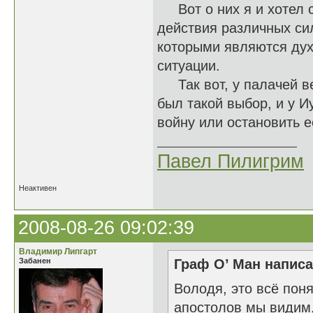
Вот о них я и хотел с
действия различных сил
которыми являются дух
ситуации.
Так вот, у палачей вед
был такой выбор, и у И
войну или остановить её
Павел Пилигрим
Неактивен
2008-08-26 09:02:39
Владимир Липгарт
Забанен
Граф О’ Ман написа
Володя, это всё поня
апостолов мы видим,