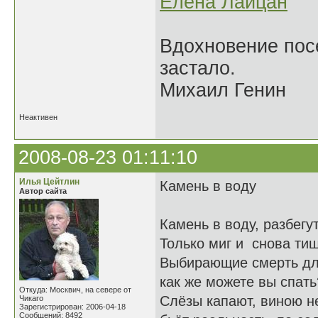
Елена Лайцан
Вдохновение посе
застало.
Михаил Генин
Неактивен
2008-08-23 01:11:10
Илья Цейтлин
Камень в воду
Автор сайта
Камень в воду, разбегут
Только миг и снова тиш
Выбирающие смерть дл
как же можете вы спать
Откуда: Москвич, на севере от
Слёзы капают, виною н
Чикаго
Зарегистрирован: 2006-04-18
Сообщений: 8492