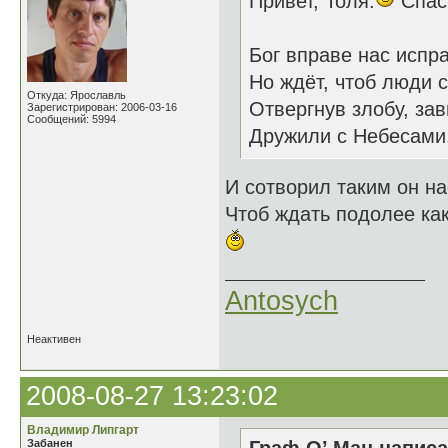
Привет, Толя.
Спаси
Бог вправе нас испра
Но ждёт, чтоб люди 
Откуда: Ярославль
Отвергнув злобу, зав
Зарегистрирован: 2006-03-16
Сообщений: 5994
Дружили с Небесами
И сотворил таким он на
Чтоб ждать подолее как
Antosych
Неактивен
2008-08-27 13:23:02
Владимир Липгарт
Забанен