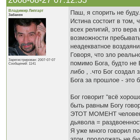
2008-08-27 07:12:55
Владимир Липгарт
Паш, я спорить не буду.
Забанен
Истина состоит в том, 
всех религий, это вера
возможности пребывать
неадекватное воздаяни
Говоря, что зло реально
Зарегистрирован: 2007-07-07
помимо Бога, будто не 
Сообщений: 1141
либо , .что Бог создал 
Бога за прошлое - это б
Бог говорит "всё хорош
быть равным Богу говор
ЭТОТ МОМЕНТ человек о
дьявола = раздвоеннос
Я уже много говорил по
этои, продолжать не б