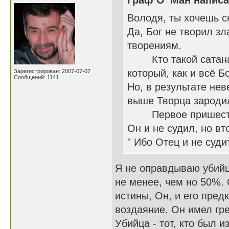
Граф О’ Ман написа
Володя, ты хочешь с
Да, Бог не творил з
творениям.
Кто такой сатана и
который, как и всё 
Зарегистрирован: 2007-07-07
Сообщений: 1141
Но, в результате нев
выше Творца зародил
Первое пришествие
Он и не судил, но вт
" Ибо Отец и не суди
Я не оправдываю убийц,
не менее, чем но 50%. 
истины, Он, и его пред
воздаяние. Он имел гр
Убийца - тот, кто был 