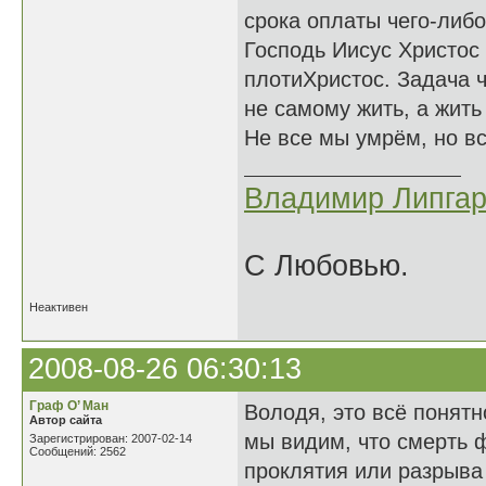
срока оплаты чего-либо
Господь Иисус Христос
плотиХристос. Задача ч
не самому жить, а жить
Не все мы умрём, но в
Владимир Липгар
С Любовью.
Неактивен
2008-08-26 06:30:13
Граф О’ Ман
Володя, это всё понятн
Автор сайта
мы видим, что смерть 
Зарегистрирован: 2007-02-14
Сообщений: 2562
проклятия или разрыва 