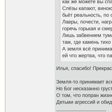
как же можете вы сп
Слёзы капают, виною
бьёт реальность, по 
Лавры, почести, наг
горечь горькая и сме
Лишь забвением тума
там, где камень тихо
А земля всё принима
ей что жертва, что па
Илья, спасибо! Прекра
Земля-то принимает всё
Но Бог несказанно грус
О том, что попран жиз
Детьми агрессий и обид