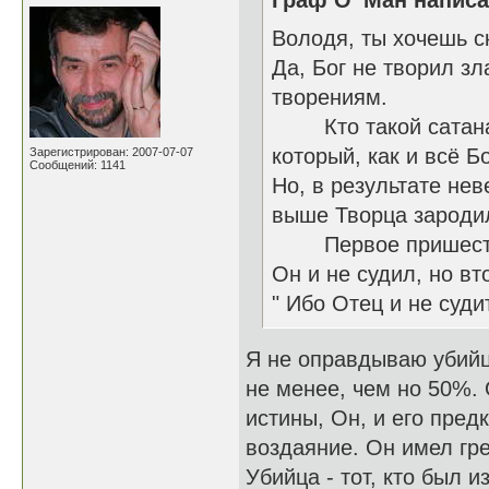
Граф О’ Ман написа
Володя, ты хочешь с
Да, Бог не творил з
творениям.
Кто такой сатана и
который, как и всё 
Зарегистрирован: 2007-07-07
Сообщений: 1141
Но, в результате нев
выше Творца зародил
Первое пришествие
Он и не судил, но вт
" Ибо Отец и не суди
Я не оправдываю убийц,
не менее, чем но 50%. 
истины, Он, и его пред
воздаяние. Он имел гр
Убийца - тот, кто был 