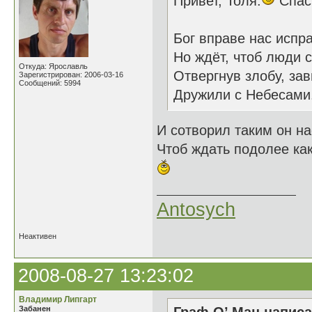
Привет, Толя.
Спаси
Бог вправе нас испра
Но ждёт, чтоб люди 
Откуда: Ярославль
Отвергнув злобу, зав
Зарегистрирован: 2006-03-16
Сообщений: 5994
Дружили с Небесами
И сотворил таким он на
Чтоб ждать подолее как
Antosych
Неактивен
2008-08-27 13:23:02
Владимир Липгарт
Забанен