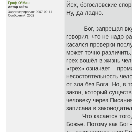
Граф О’ Ман
Йех, богословские спор
Автор сайта
Ну, да ладно.
Зарегистрирован: 2007-02-14
Сообщений: 2562
Бог, запрещая вкушат
говорил, что не надо р
касался проверки послу
может точно различить,
грех вошёл в жизнь че
«грех» означает – пром
несостоятельность чело
от зла без Бога. Но, в
закон, который существ
человеку через Писани
записана в законодател
Что касается того, чт
Божье. Потому как Бог 