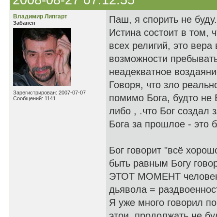
2008-08-27 07:12:55
Владимир Липгарт
Паш, я спорить не буду.
Забанен
Истина состоит в том, 
всех религий, это вера
возможности пребывать
неадекватное воздаяни
Говоря, что зло реально
Зарегистрирован: 2007-07-07
помимо Бога, будто не 
Сообщений: 1141
либо , .что Бог создал 
Бога за прошлое - это б
Бог говорит "всё хорош
быть равным Богу говор
ЭТОТ МОМЕНТ человек о
дьявола = раздвоеннос
Я уже много говорил по
этои, продолжать не б