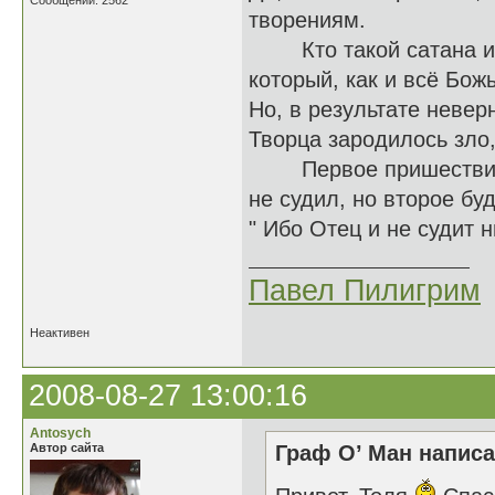
Сообщений: 2562
творениям.
Кто такой сатана или
который, как и всё Бож
Но, в результате невер
Творца зародилось зло,
Первое пришествие Ии
не судил, но второе буд
" Ибо Отец и не судит н
Павел Пилигрим
Неактивен
2008-08-27 13:00:16
Antosych
Автор сайта
Граф О’ Ман написа