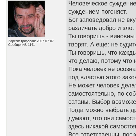
Человеческое суждение
суждением погоняет.
Бог заповедовал не вку
различать добро и зло.
Ты говоришь - виновны.
Зарегистрирован: 2007-07-07
творят. А еще: не судите
Сообщений: 1141
Ты говоришь, что кажды
что делаю, потому что н
Пока человек не осозна
под властью этого зако
Не может человек делат
самостоятельно, по соб
сатаны. Выбор возможет
Тогда можно выбрать д
думают, что они самост
здесь никакой самостоя
Все ответственны, поск