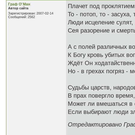
Граф О’ Ман
Плачет под проклятием
Автор сайта
То - потоп, то - засуха,
Зарегистрирован: 2007-02-14
Сообщений: 2562
Люди исцеление сулят,
Сея разорение и смерть
А с полей различных во
К Богу кровь убитых во
Ждёт Он ходатайствен
Но - в грехах погряз - 
Судьбы царств, народо
В прах повергло время,
Может ли вмешаться в 
Если выбирают люди з
Отредактировано Граф 