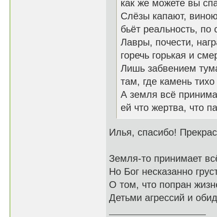
как же можете вы сп
Слёзы капают, виною
бьёт реальность, по 
Лавры, почести, наг
горечь горькая и сме
Лишь забвением тума
там, где камень тихо
А земля всё принима
ей что жертва, что па
Илья, спасибо! Прекра
Земля-то принимает всё
Но Бог несказанно грус
О том, что попран жиз
Детьми агрессий и обид