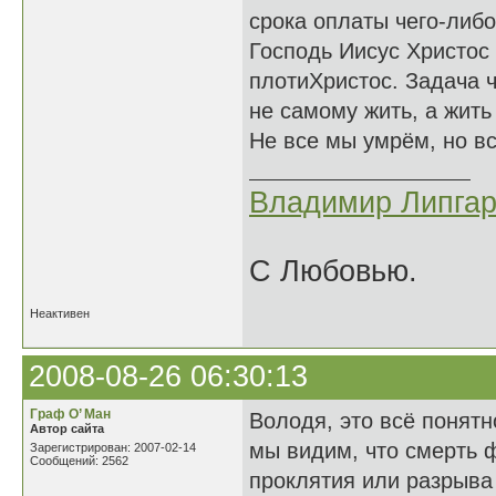
срока оплаты чего-либо
Господь Иисус Христос
плотиХристос. Задача ч
не самому жить, а жить
Не все мы умрём, но в
Владимир Липгар
С Любовью.
Неактивен
2008-08-26 06:30:13
Граф О’ Ман
Володя, это всё понятн
Автор сайта
мы видим, что смерть 
Зарегистрирован: 2007-02-14
Сообщений: 2562
проклятия или разрыва 