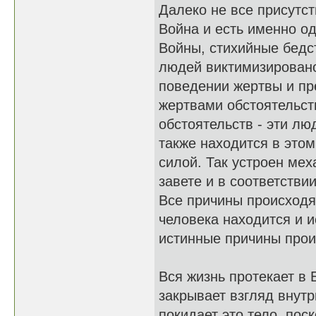
Далеко не все присутс
Война и есть именно од
Войны, стихийные бедст
людей виктимизировано
поведении жертвы и п
жертвами обстоятельств
обстоятельств - эти л
также находится в этом
силой. Так устроен ме
завете и в соответстви
Все причины происходя
человека находится и и
истинные причины про
Вся жизнь протекает в 
закрывает взгляд внутр
покидает это тело, по