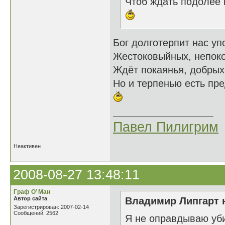
Чтоб ждать подолее к
Бог долготерпит нас уп
Жестоковыйных, непок
Ждёт покаянья, добрых
Но и терпенью есть пре
Павел Пилигрим
Неактивен
2008-08-27 13:48:11
Граф О’ Ман
Автор сайта
Владимир Липгарт н
Зарегистрирован: 2007-02-14
Сообщений: 2562
Я не оправдываю уби