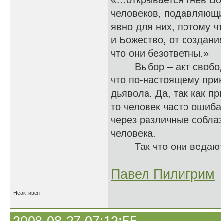
«…открывается гнев Бо
человеков, подавляющи
явно для них, потому ч
и Божество, от создан
что они безответны.»
Выбор – акт свободно
что по-настоящему прин
дьявола. Да, так как п
то человек часто ошиба
через различные собла
человека.
Так что они ведают, ч
Павел Пилигрим
Неактивен