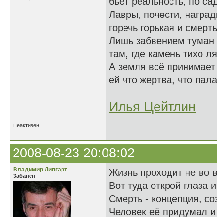
бьёт реальность, по са
Лавры, почести, награ
горечь горькая и смерть
Лишь забвением туман 
там, где камень тихо ля
А земля всё принимает 
ей что жертва, что пала
Илья Цейтлин
Неактивен
2008-08-23 20:08:02
Владимир Липгарт
Жизнь проходит не во в
Забанен
Вот туда открой глаза и
Смерть - концепция, со
Человек её придумал и