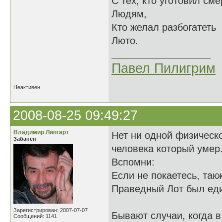
С тех, кто уготовил сме
Людям,
Кто желал разбогатеть
Люто.
Павел Пилигрим
Неактивен
2008-08-25 09:49:27
Владимир Липгарт
Нет ни одной физическо
Забанен
человека который умер
Вспомни:
Если не покаетесь, так
Праведный Лот был еди
Зарегистрирован: 2007-07-07
Бывают случаи, когда 
Сообщений: 1141