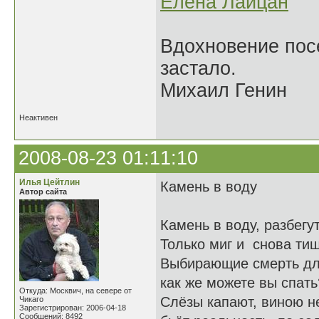
Елена Лайцан
Вдохновение посе
застало.
Михаил Генин
Неактивен
2008-08-23 01:11:10
Илья Цейтлин
Камень в воду
Автор сайта
Камень в воду, разбегут
Только миг и снова тиш
Выбирающие смерть дл
как же можете вы спать
Откуда: Москвич, на севере от
Слёзы капают, виною н
Чикаго
Зарегистрирован: 2006-04-18
Сообщений: 8492