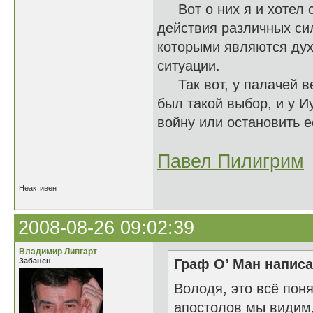
Вот о них я и хотел с
действия различных сил
которыми являются дух
ситуации.
Так вот, у палачей вед
был такой выбор, и у И
войну или остановить её
Павел Пилигрим
Неактивен
2008-08-26 09:02:39
Владимир Липгарт
Забанен
Граф О’ Ман написа
Володя, это всё поня
апостолов мы видим,