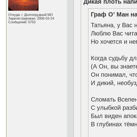
Дикая плоть напи
Граф О’ Ман на
Откуда: г. Долгопрудный МО
Зарегистрирован: 2006-03-24
Сообщений: 5753
Татьяна, у Вас 
Люблю Вас чита
Но хочется и не
Когда судьбу д
(А Он, вы знает
Он понимал, что
И дикий, необуз
Сломать Вселен
С улыбкой разби
Был виден апок
В глубинах тём