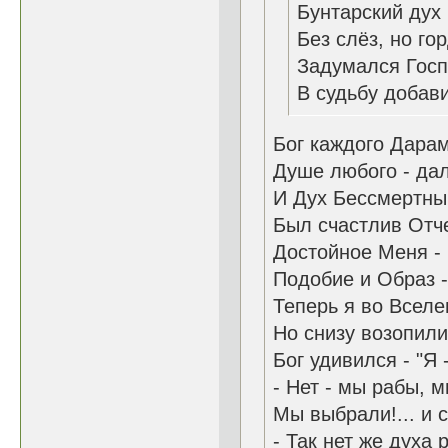
Бунтарский дух
Без слёз, но го
Задумался Госп
В судьбу добави
Бог каждого Дара
Душе любого - дал
И Дух Бессмертны
Был счастлив Отче
Достойное Меня - 
Подобие и Образ -
Теперь я во Вселе
Но снизу возопили:
Бог удивился - "Я 
- Нет - мы рабы, 
Мы выбрали!... и с
- Так нет же духа 