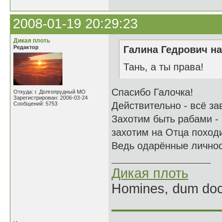
2008-01-19 20:29:23
Дикая плоть
Редактор
Галина Гедрович на
Тань, а ты права!
Спасибо Галочка!
Откуда: г. Долгопрудный МО
Зарегистрирован: 2006-03-24
Действительно - всё за
Сообщений: 5753
Захотим быть рабами - 
захотим на Отца похо
Ведь одарённые личнос
Дикая плоть
Homines, dum doce
______________