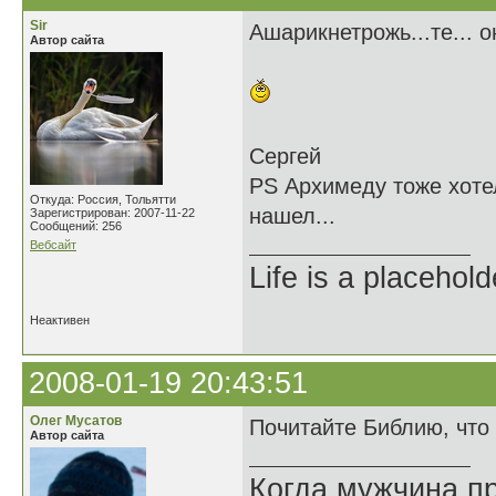
Sir
Ашарикнетрожь...те... о
Автор сайта
Сергей
PS Архимеду тоже хотел
Откуда: Россия, Тольятти
нашел...
Зарегистрирован: 2007-11-22
Сообщений: 256
Вебсайт
Life is a placehold
Неактивен
2008-01-19 20:43:51
Олег Мусатов
Почитайте Библию, что 
Автор сайта
Когда мужчина пр