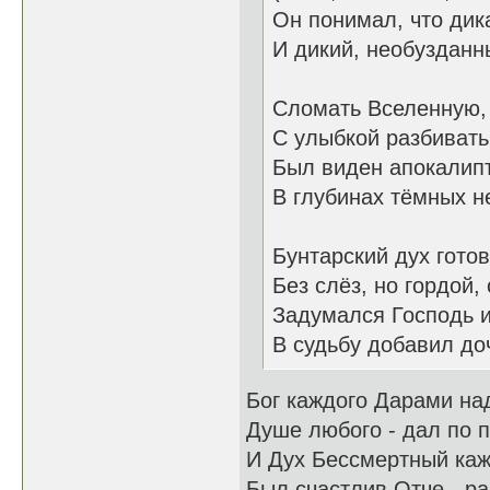
Он понимал, что дик
И дикий, необузданн
Сломать Вселенную, 
С улыбкой разбивать 
Был виден апокалип
В глубинах тёмных н
Бунтарский дух гото
Без слёз, но гордой,
Задумался Господь и
В судьбу добавил до
Бог каждого Дарами на
Душе любого - дал по п
И Дух Бессмертный каж
Был счастлив Отче - ра