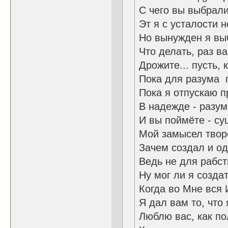
С чего вы выбрали
Эт я с усталости н
Но вынужден я вы
Что делать, раз ва
Дрожите... пусть, 
Пока для разума п
Пока я отпускаю п
В надежде - разу
И вы поймёте - су
Мой замысел твор
Зачем создал и од
Ведь не для рабст
Ну мог ли я созда
Когда во Мне вся 
Я дал вам то, что
Люблю вас, как п