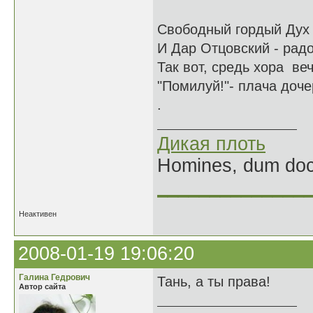
Свободный гордый Дух -
И Дар Отцовский - радо
Так вот, средь хора веч
"Помилуй!"- плача дочер
.
Дикая плоть
Homines, dum doce
______________
Неактивен
2008-01-19 19:06:20
Галина Гедрович
Тань, а ты права!
Автор сайта