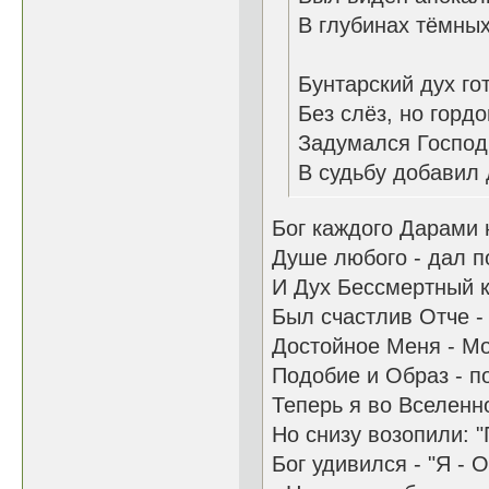
В глубинах тёмны
Бунтарский дух го
Без слёз, но гордо
Задумался Господь
В судьбу добавил 
Бог каждого Дарами 
Душе любого - дал п
И Дух Бессмертный 
Был счастлив Отче - 
Достойное Меня - Мо
Подобие и Образ - п
Теперь я во Вселенно
Но снизу возопили: "
Бог удивился - "Я - 