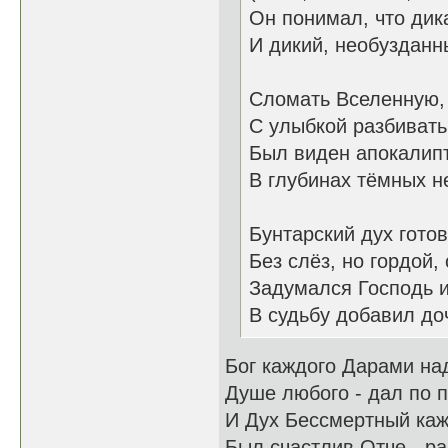
Он понимал, что дик
И дикий, необузданн
Сломать Вселенную, 
С улыбкой разбивать 
Был виден апокалип
В глубинах тёмных н
Бунтарский дух гото
Без слёз, но гордой,
Задумался Господь и
В судьбу добавил до
Бог каждого Дарами на
Душе любого - дал по п
И Дух Бессмертный каж
Был счастлив Отче - ра