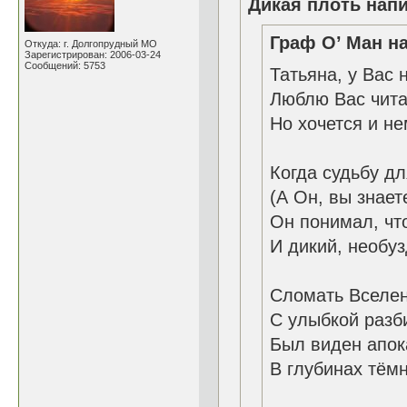
Дикая плоть напи
Граф О’ Ман на
Откуда: г. Долгопрудный МО
Зарегистрирован: 2006-03-24
Сообщений: 5753
Татьяна, у Вас 
Люблю Вас чита
Но хочется и не
Когда судьбу д
(А Он, вы знает
Он понимал, что
И дикий, необуз
Сломать Вселен
С улыбкой разби
Был виден апок
В глубинах тём