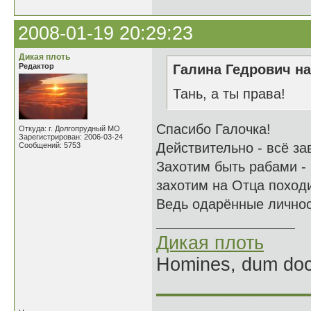
2008-01-19 20:29:23
Дикая плоть
Редактор
Галина Гедрович на
Тань, а ты права!
Спасибо Галочка!
Откуда: г. Долгопрудный МО
Зарегистрирован: 2006-03-24
Действительно - всё за
Сообщений: 5753
Захотим быть рабами - 
захотим на Отца похо
Ведь одарённые личнос
Дикая плоть
Homines, dum doce
______________