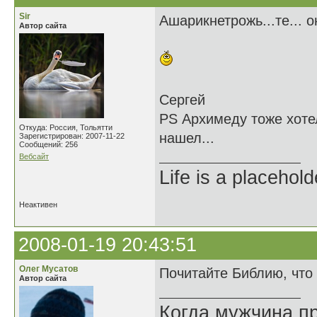
Sir
Ашарикнетрожь...те... о
Автор сайта
Сергей
PS Архимеду тоже хотел
Откуда: Россия, Тольятти
нашел...
Зарегистрирован: 2007-11-22
Сообщений: 256
Вебсайт
Life is a placehold
Неактивен
2008-01-19 20:43:51
Олег Мусатов
Почитайте Библию, что 
Автор сайта
Когда мужчина пр