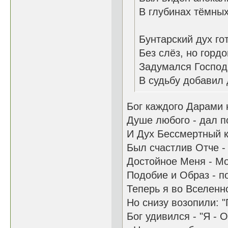
В глубинах тёмны
Бунтарский дух го
Без слёз, но гордо
Задумался Господь
В судьбу добавил 
Бог каждого Дарами 
Душе любого - дал п
И Дух Бессмертный 
Был счастлив Отче - 
Достойное Меня - Мо
Подобие и Образ - п
Теперь я во Вселенно
Но снизу возопили: "
Бог удивился - "Я - 