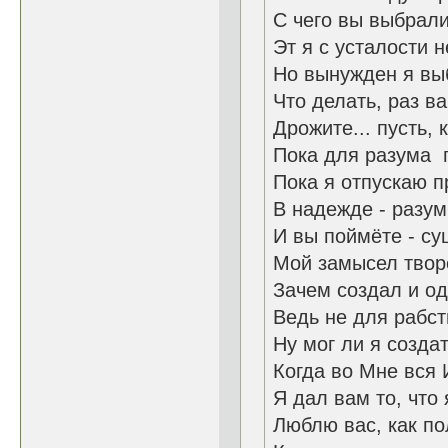
С чего вы выбрали
Эт я с усталости н
Но вынужден я вы
Что делать, раз ва
Дрожите... пусть, 
Пока для разума п
Пока я отпускаю п
В надежде - разу
И вы поймёте - су
Мой замысел твор
Зачем создал и од
Ведь не для рабст
Ну мог ли я созда
Когда во Мне вся 
Я дал вам то, что
Люблю вас, как п