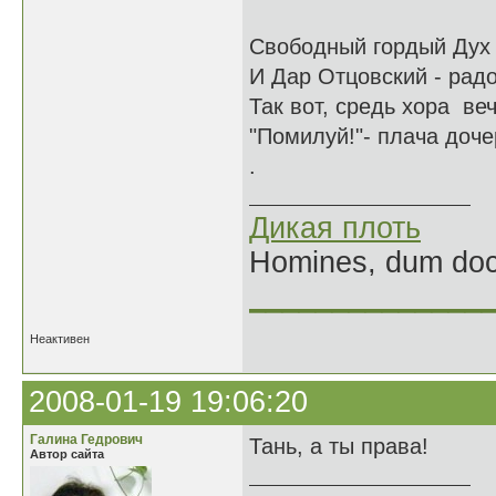
Свободный гордый Дух -
И Дар Отцовский - радо
Так вот, средь хора веч
"Помилуй!"- плача дочер
.
Дикая плоть
Homines, dum doce
______________
Неактивен
2008-01-19 19:06:20
Галина Гедрович
Тань, а ты права!
Автор сайта