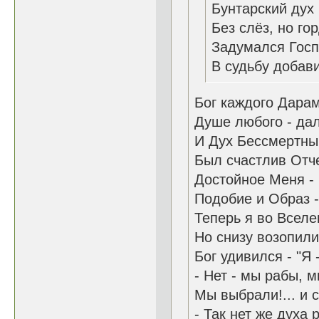
Бунтарский дух
Без слёз, но го
Задумался Госп
В судьбу добави
Бог каждого Дара
Душе любого - дал
И Дух Бессмертны
Был счастлив Отче
Достойное Меня - 
Подобие и Образ -
Теперь я во Вселе
Но снизу возопили:
Бог удивился - "Я 
- Нет - мы рабы, 
Мы выбрали!... и с
- Так нет же духа 