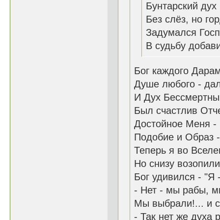
Бунтарский дух
Без слёз, но го
Задумался Госп
В судьбу добави
Бог каждого Дара
Душе любого - дал
И Дух Бессмертны
Был счастлив Отче
Достойное Меня - 
Подобие и Образ -
Теперь я во Вселе
Но снизу возопили:
Бог удивился - "Я 
- Нет - мы рабы, 
Мы выбрали!... и с
- Так нет же духа 