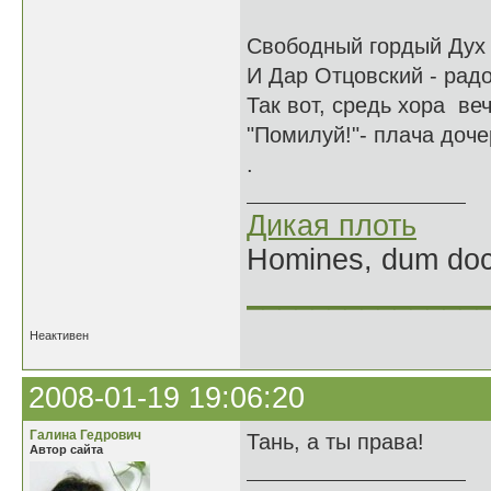
Свободный гордый Дух -
И Дар Отцовский - радо
Так вот, средь хора веч
"Помилуй!"- плача дочер
.
Дикая плоть
Homines, dum doce
______________
Неактивен
2008-01-19 19:06:20
Галина Гедрович
Тань, а ты права!
Автор сайта