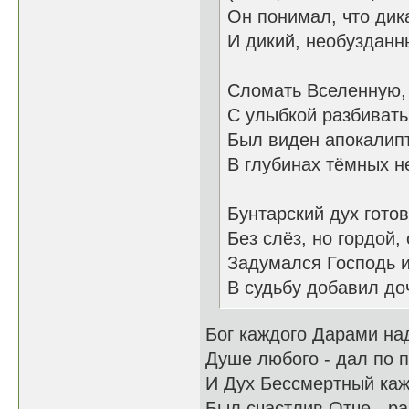
Он понимал, что дик
И дикий, необузданн
Сломать Вселенную, 
С улыбкой разбивать 
Был виден апокалип
В глубинах тёмных н
Бунтарский дух гото
Без слёз, но гордой,
Задумался Господь и
В судьбу добавил до
Бог каждого Дарами на
Душе любого - дал по п
И Дух Бессмертный каж
Был счастлив Отче - ра