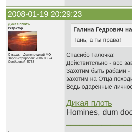
2008-01-19 20:29:23
Дикая плоть
Редактор
Галина Гедрович на
Тань, а ты права!
Спасибо Галочка!
Откуда: г. Долгопрудный МО
Зарегистрирован: 2006-03-24
Действительно - всё за
Сообщений: 5753
Захотим быть рабами - 
захотим на Отца похо
Ведь одарённые личнос
Дикая плоть
Homines, dum doce
______________