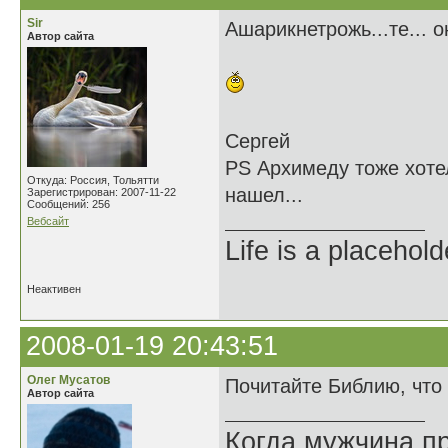
Sir
Ашарикнетрожь...те... о
Автор сайта
Сергей
PS Архимеду тоже хотел
Откуда: Россия, Тольятти
нашел...
Зарегистрирован: 2007-11-22
Сообщений: 256
Вебсайт
Life is a placehold
Неактивен
2008-01-19 20:43:51
Олег Мусатов
Почитайте Библию, что 
Автор сайта
Когда мужчина пр