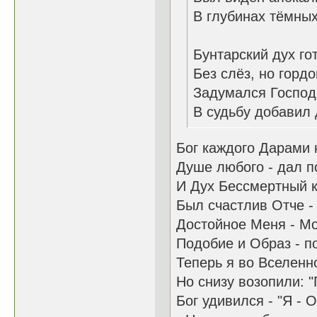
В глубинах тёмны
Бунтарский дух го
Без слёз, но гордо
Задумался Господь
В судьбу добавил 
Бог каждого Дарами 
Душе любого - дал п
И Дух Бессмертный 
Был счастлив Отче - 
Достойное Меня - Мо
Подобие и Образ - п
Теперь я во Вселенно
Но снизу возопили: "
Бог удивился - "Я - 