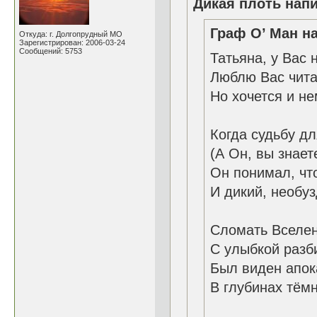
Дикая плоть напи
Граф О’ Ман на
Откуда: г. Долгопрудный МО
Зарегистрирован: 2006-03-24
Сообщений: 5753
Татьяна, у Вас 
Люблю Вас чита
Но хочется и не
Когда судьбу д
(А Он, вы знает
Он понимал, что
И дикий, необуз
Сломать Вселен
С улыбкой разби
Был виден апок
В глубинах тём