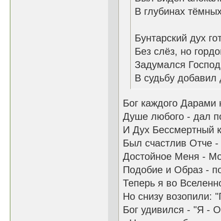
В глубинах тёмны
Бунтарский дух го
Без слёз, но гордо
Задумался Господь
В судьбу добавил 
Бог каждого Дарами 
Душе любого - дал п
И Дух Бессмертный 
Был счастлив Отче - 
Достойное Меня - Мо
Подобие и Образ - п
Теперь я во Вселенно
Но снизу возопили: "
Бог удивился - "Я - 