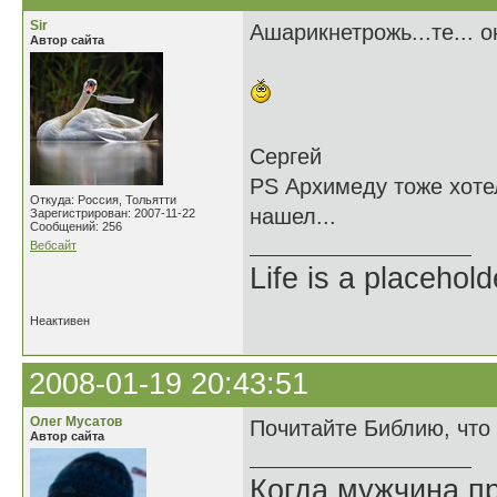
Sir
Ашарикнетрожь...те... о
Автор сайта
Сергей
PS Архимеду тоже хотел
Откуда: Россия, Тольятти
нашел...
Зарегистрирован: 2007-11-22
Сообщений: 256
Вебсайт
Life is a placehold
Неактивен
2008-01-19 20:43:51
Олег Мусатов
Почитайте Библию, что 
Автор сайта
Когда мужчина пр