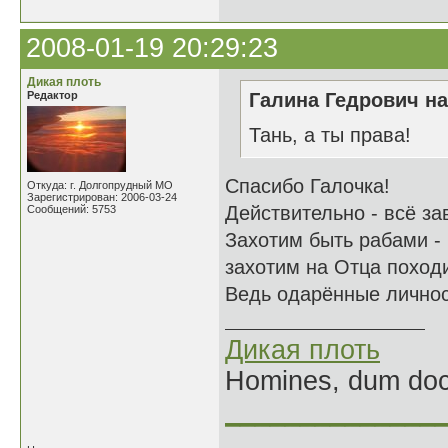
2008-01-19 20:29:23
Дикая плоть
Редактор
Галина Гедрович на
Тань, а ты права!
Спасибо Галочка!
Откуда: г. Долгопрудный МО
Зарегистрирован: 2006-03-24
Действительно - всё за
Сообщений: 5753
Захотим быть рабами - 
захотим на Отца похо
Ведь одарённые личнос
Дикая плоть
Homines, dum doce
______________