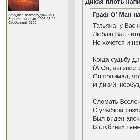
Дикая плоть напи
Граф О’ Ман на
Откуда: г. Долгопрудный МО
Зарегистрирован: 2006-03-24
Сообщений: 5753
Татьяна, у Вас 
Люблю Вас чита
Но хочется и не
Когда судьбу д
(А Он, вы знает
Он понимал, что
И дикий, необуз
Сломать Вселен
С улыбкой разби
Был виден апок
В глубинах тём