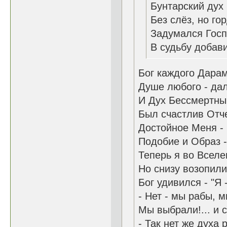
Бунтарский дух
Без слёз, но го
Задумался Госп
В судьбу добави
Бог каждого Дара
Душе любого - дал
И Дух Бессмертны
Был счастлив Отче
Достойное Меня - 
Подобие и Образ -
Теперь я во Вселе
Но снизу возопили:
Бог удивился - "Я 
- Нет - мы рабы, 
Мы выбрали!... и с
- Так нет же духа 