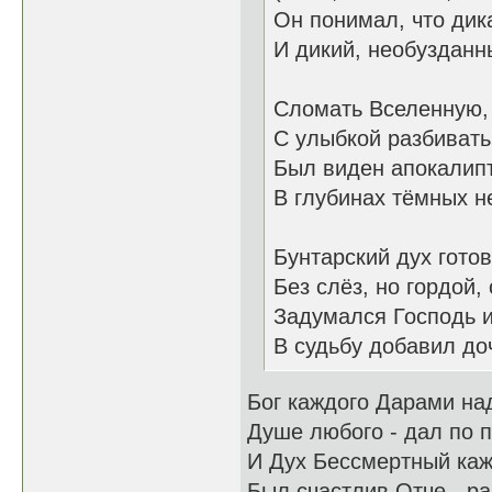
Он понимал, что дик
И дикий, необузданн
Сломать Вселенную, 
С улыбкой разбивать 
Был виден апокалип
В глубинах тёмных н
Бунтарский дух гото
Без слёз, но гордой,
Задумался Господь и
В судьбу добавил до
Бог каждого Дарами на
Душе любого - дал по п
И Дух Бессмертный каж
Был счастлив Отче - ра