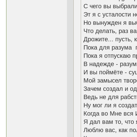
С чего вы выбрали
Эт я с усталости н
Но вынужден я вы
Что делать, раз ва
Дрожите... пусть, 
Пока для разума п
Пока я отпускаю п
В надежде - разу
И вы поймёте - су
Мой замысел твор
Зачем создал и од
Ведь не для рабст
Ну мог ли я созда
Когда во Мне вся 
Я дал вам то, что
Люблю вас, как п