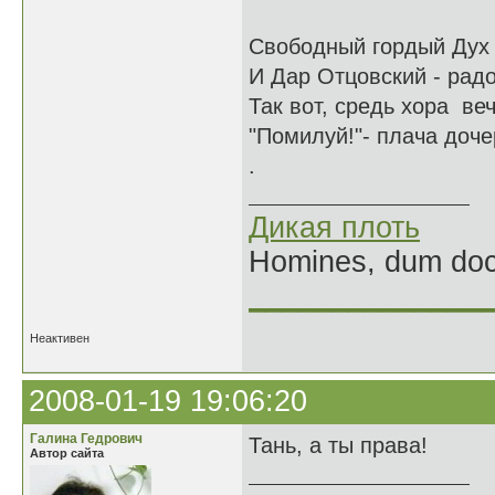
Свободный гордый Дух -
И Дар Отцовский - радо
Так вот, средь хора веч
"Помилуй!"- плача дочер
.
Дикая плоть
Homines, dum doce
______________
Неактивен
2008-01-19 19:06:20
Галина Гедрович
Тань, а ты права!
Автор сайта