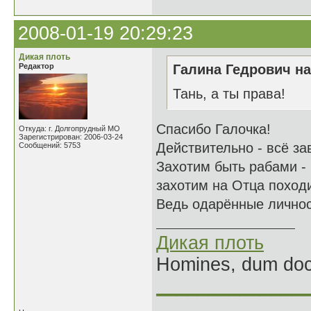
2008-01-19 20:29:23
Дикая плоть
Редактор
Галина Гедрович на
Тань, а ты права!
Спасибо Галочка!
Откуда: г. Долгопрудный МО
Зарегистрирован: 2006-03-24
Действительно - всё за
Сообщений: 5753
Захотим быть рабами - 
захотим на Отца похо
Ведь одарённые личнос
Дикая плоть
Homines, dum doce
______________