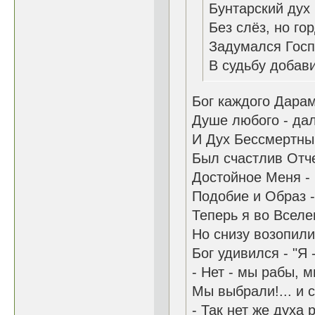
Бунтарский дух
Без слёз, но го
Задумался Госп
В судьбу добави
Бог каждого Дара
Душе любого - дал
И Дух Бессмертны
Был счастлив Отче
Достойное Меня - 
Подобие и Образ -
Теперь я во Вселе
Но снизу возопили:
Бог удивился - "Я 
- Нет - мы рабы, 
Мы выбрали!... и с
- Так нет же духа 