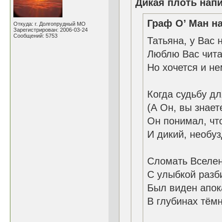
Дикая плоть напи
Граф О’ Ман на
Откуда: г. Долгопрудный МО
Зарегистрирован: 2006-03-24
Сообщений: 5753
Татьяна, у Вас 
Люблю Вас чита
Но хочется и не
Когда судьбу д
(А Он, вы знает
Он понимал, что
И дикий, необуз
Сломать Вселен
С улыбкой разби
Был виден апок
В глубинах тём