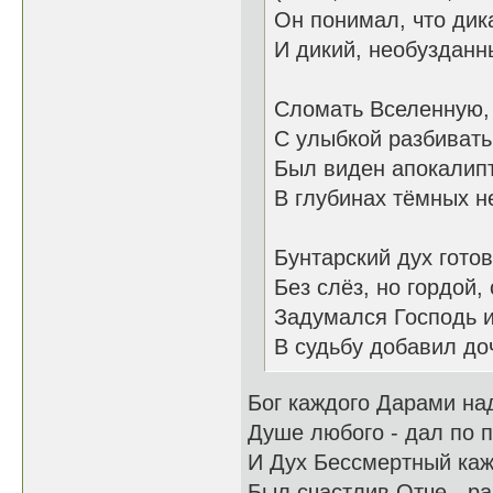
Он понимал, что дик
И дикий, необузданн
Сломать Вселенную, 
С улыбкой разбивать 
Был виден апокалип
В глубинах тёмных н
Бунтарский дух гото
Без слёз, но гордой,
Задумался Господь и
В судьбу добавил до
Бог каждого Дарами на
Душе любого - дал по п
И Дух Бессмертный каж
Был счастлив Отче - ра