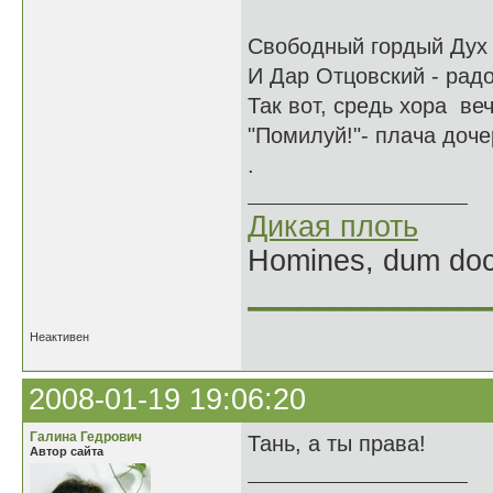
Свободный гордый Дух -
И Дар Отцовский - радо
Так вот, средь хора веч
"Помилуй!"- плача дочер
.
Дикая плоть
Homines, dum doce
______________
Неактивен
2008-01-19 19:06:20
Галина Гедрович
Тань, а ты права!
Автор сайта