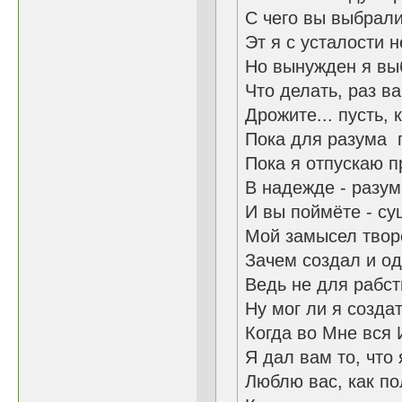
С чего вы выбрали
Эт я с усталости н
Но вынужден я вы
Что делать, раз ва
Дрожите... пусть, 
Пока для разума п
Пока я отпускаю п
В надежде - разу
И вы поймёте - су
Мой замысел твор
Зачем создал и од
Ведь не для рабст
Ну мог ли я созда
Когда во Мне вся 
Я дал вам то, что
Люблю вас, как п