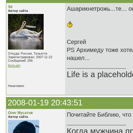
Sir
Ашарикнетрожь...те... о
Автор сайта
Сергей
PS Архимеду тоже хотел
Откуда: Россия, Тольятти
нашел...
Зарегистрирован: 2007-11-22
Сообщений: 256
Вебсайт
Life is a placehold
Неактивен
2008-01-19 20:43:51
Олег Мусатов
Почитайте Библию, что 
Автор сайта
Когда мужчина пр