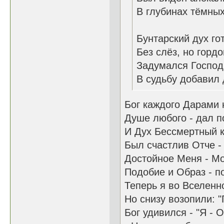
В глубинах тёмны
Бунтарский дух го
Без слёз, но гордо
Задумался Господь
В судьбу добавил 
Бог каждого Дарами 
Душе любого - дал п
И Дух Бессмертный 
Был счастлив Отче - 
Достойное Меня - Мо
Подобие и Образ - п
Теперь я во Вселенно
Но снизу возопили: "
Бог удивился - "Я - 