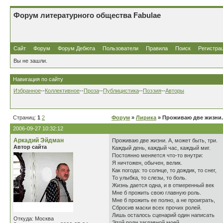
Форум литературного общества Fabulae
Сайт
Форум
Форум Дебюта
Пользователи
Правила
Поиск
Регистра
Вы не зашли.
Навигация по сайту
Избранное
--
Коллективное
--
Проза
--
Публицистика
--
Поэзия
--
Авторы
Страниц:
1
2
Форум
»
Лирика
» Проживаю две жизни.
2006-09-27 10:32:12
Аркадий Эйдман
Проживаю две жизни. А, может быть, три.
Автор сайта
Каждый день, каждый час, каждый миг.
Постоянно меняется что-то внутри:
Я ничтожен, обычен, велик.
Как погода: то солнце, то дождик, то снег,
То улыбка, то слезы, то боль.
Жизнь дается одна, и в отмеренный век
Мне б прожить свою главную роль.
Мне б прожить ее полно, а не проиграть,
Сбросив маски всех прочих ролей.
Лишь осталось сценарий один написать
Откуда: Москва
Этой роли заглавной моей.