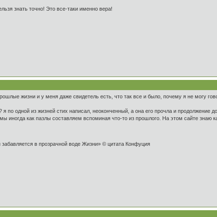
ельзя знать точно! Это все-таки именно вера!
ошлые жизни и у меня даже свидетель есть, что так все и было, почему я не могу гово
 я по одной из жизней стих написал, неоконченный, а она его прочла и продолжение до
, мы иногда как пазлы составляем вспоминая что-то из прошлого. На этом сайте знаю 
и забавляется в прозрачной воде Жизни» © цитата Конфуция