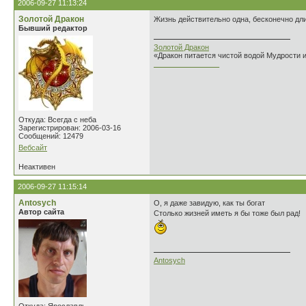
2006-09-27 11:13:24
Золотой Дракон
Жизнь действительно одна, бесконечно дли
Бывший редактор
Золотой Дракон
«Дракон питается чистой водой Мудрости 
________________
Откуда: Всегда с неба
Зарегистрирован: 2006-03-16
Сообщений: 12479
Вебсайт
Неактивен
2006-09-27 11:15:14
Antosych
О, я даже завидую, как ты богат
Автор сайта
Столько жизней иметь я бы тоже был рад!
Antosych