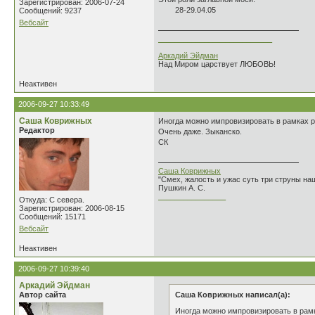
Зарегистрирован: 2006-07-24
28-29.04.05
Сообщений: 9237
Вебсайт
___________________________
Аркадий Эйдман
Над Миром царствует ЛЮБОВЬ!
Неактивен
2006-09-27 10:33:49
Саша Коврижных
Иногда можно импровизировать в рамках р
Редактор
Очень даже. Зыканско.
СК
Саша Коврижных
"Смех, жалость и ужас суть три струны н
Пушкин А. С.
________________
Откуда: С севера.
Зарегистрирован: 2006-08-15
Сообщений: 15171
Вебсайт
Неактивен
2006-09-27 10:39:40
Аркадий Эйдман
Автор сайта
Саша Коврижных написал(а):
Иногда можно импровизировать в рамк