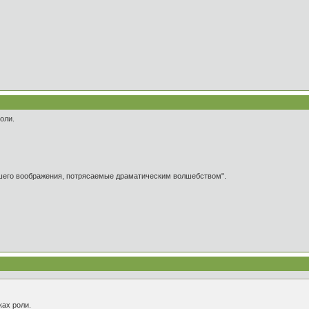
оли.
ашего воображения, потрясаемые драматическим волшебством".
ах роли.