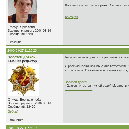
Джонни, нельзя так говорить. О вечности н
Antosych
Откуда: Ярославль
Зарегистрирован: 2006-03-16
Сообщений: 5994
Неактивен
2006-09-27 11:26:25
Золотой Дракон
Антосыч если я превосходно помню свои пр
Бывший редактор
Я рассказывавл, как мы с Лиз встретились?
встретились. Она тоже все помнит как и я
Золотой Дракон
«Дракон питается чистой водой Мудрости 
________________
Откуда: Всегда с неба
Зарегистрирован: 2006-03-16
Сообщений: 12479
Вебсайт
Неактивен
2006-09-27 11:27:19