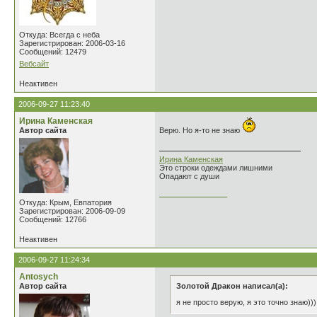
Откуда: Всегда с неба
Зарегистрирован: 2006-03-16
Сообщений: 12479
Вебсайт
Неактивен
2006-09-27 11:23:40
Ирина Каменская
Автор сайта
Верю. Но я-то не знаю
Ирина Каменская
Это строки одеждами лишними
Опадают с души
________________
Откуда: Крым, Евпатория
Зарегистрирован: 2006-09-09
Сообщений: 12766
Неактивен
2006-09-27 11:24:34
Antosych
Автор сайта
Золотой Дракон написал(а):
я не просто верую, я это точно знаю)))