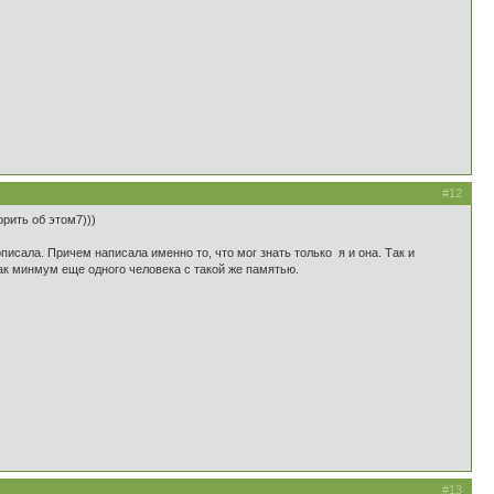
#12
рить об этом7)))
писала. Причем написала именно то, что мог знать только я и она. Так и
как минмум еще одного человека с такой же памятью.
#13