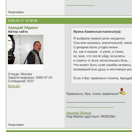
________________
Неактивен
2006-09-27 10:48:06
Аркадий Эйдман
Автор сайта
Ирина Каменская написал(а):
Я выбрала первую роль неудачно.
Она мне казалась значительной, емко
Сценарию было угодно иначе.
Ах, как я играла - и умно, и тонко,
не зная, что после уйду за кулисы
и спрячу от всех непосильную боль...
Что может быть хуже ошибки актрисы,
вложившей всю душу в ничтожную рол
Откуда: Москва
Зарегистрирован: 2006-07-24
Если я Вас правильно поняла, Аркади
Сообщений: 9237
Вебсайт
Правильно, Ира, очень правильно!
___________________________
Аркадий Эйдман
Над Миром царствует ЛЮБОВЬ!
Неактивен