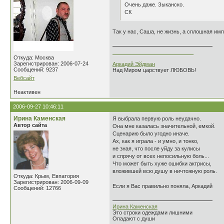
Очень даже. Зыканско.
СК
Так у нас, Саша, не жизнь, а сплошная имп
___________________________
Откуда: Москва
Зарегистрирован: 2006-07-24
Аркадий Эйдман
Сообщений: 9237
Над Миром царствует ЛЮБОВЬ!
Вебсайт
Неактивен
2006-09-27 10:46:11
Ирина Каменская
Я выбрала первую роль неудачно.
Автор сайта
Она мне казалась значительной, емкой.
Сценарию было угодно иначе.
Ах, как я играла - и умно, и тонко,
не зная, что после уйду за кулисы
и спрячу от всех непосильную боль...
Что может быть хуже ошибки актрисы,
вложившей всю душу в ничтожную роль.
Откуда: Крым, Евпатория
Зарегистрирован: 2006-09-09
Если я Вас правильно поняла, Аркадий
Сообщений: 12766
Ирина Каменская
Это строки одеждами лишними
Опадают с души