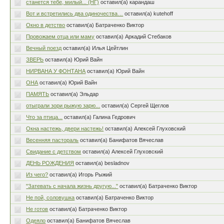
станется тебе, милый... (НГ)
оставил(а) карандаш
Вот и встретились два одиночества…
оставил(а) kutehoff
Окно в детство
оставил(а) Батраченко Виктор
Провожаем отца или маму
оставил(а) Аркадий Стебаков
Вечный поезд
оставил(а) Илья Цейтлин
ЗВЕРЬ
оставил(а) Юрий Вайн
НИРВАНА У ФОНТАНА
оставил(а) Юрий Вайн
ОНА
оставил(а) Юрий Вайн
ПАМЯТЬ
оставил(а) Эльдар
отыграли зори рыжую зарю...
оставил(а) Сергей Щеглов
Что за птица...
оставил(а) Галина Гедрович
Окна настежь, двери настежь!
оставил(а) Алексей Глуховский
Весенняя пастораль
оставил(а) Банифатов Вячеслав
Свидание с детством
оставил(а) Алексей Глуховский
ДЕНЬ РОЖДЕНИЯ
оставил(а) besladnov
Из чего?
оставил(а) Игорь Рыжий
"Затевать с начала жизнь другую..."
оставил(а) Батраченко Виктор
Не пой, соловушка
оставил(а) Батраченко Виктор
Не готов
оставил(а) Батраченко Виктор
Одеяло
оставил(а) Банифатов Вячеслав