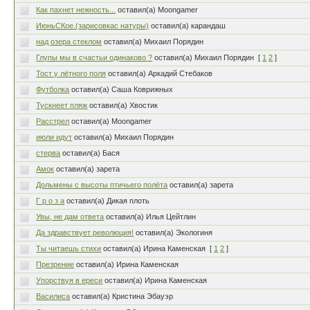
Как пахнет нежность...
оставил(а) Moongamer
ИюньСКое.(зарисовкас натуры)
оставил(а) карандаш
над озера стеклом
оставил(а) Михаил Порядин
Глупы мы в счастьи одинаково ?
оставил(а) Михаил Порядин
[
1
2
]
Тост у лётного поля
оставил(а) Аркадий Стебаков
Футболка
оставил(а) Саша Коврижных
Тускнеет пляж
оставил(а) Хвостик
Расстрел
оставил(а) Moongamer
июли идут
оставил(а) Михаил Порядин
стерва
оставил(а) Бася
Амок
оставил(а) зарета
Дольмены с высоты птичьего полёта
оставил(а) зарета
Г р о з а
оставил(а) Дикая плоть
Увы, не дам ответа
оставил(а) Илья Цейтлин
Да здравствует революция!
оставил(а) Экологиня
Ты читаешь стихи
оставил(а) Ирина Каменская
[
1
2
]
Презрение
оставил(а) Ирина Каменская
Упорствуя в ереси
оставил(а) Ирина Каменская
Василиса
оставил(а) Кристина Эбауэр