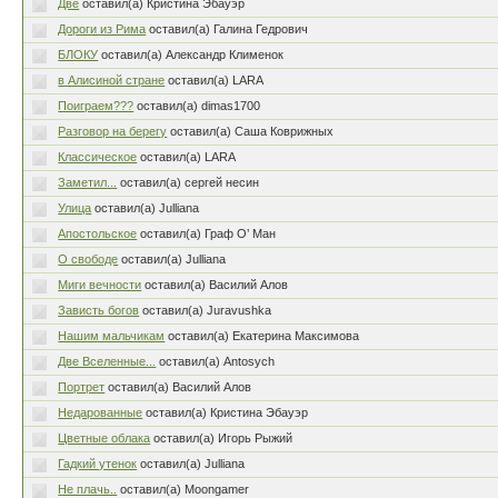
Две
оставил(а) Кристина Эбауэр
Дороги из Рима
оставил(а) Галина Гедрович
БЛОКУ
оставил(а) Александр Клименок
в Алисиной стране
оставил(а) LARA
Поиграем???
оставил(а) dimas1700
Разговор на берегу
оставил(а) Саша Коврижных
Классическое
оставил(а) LARA
Заметил...
оставил(а) сергей несин
Улица
оставил(а) Julliana
Апостольское
оставил(а) Граф О’ Ман
О свободе
оставил(а) Julliana
Миги вечности
оставил(а) Василий Алов
Зависть богов
оставил(а) Juravushka
Нашим мальчикам
оставил(а) Екатерина Максимова
Две Вселенные...
оставил(а) Antosych
Портрет
оставил(а) Василий Алов
Недарованные
оставил(а) Кристина Эбауэр
Цветные облака
оставил(а) Игорь Рыжий
Гадкий утенок
оставил(а) Julliana
Не плачь..
оставил(а) Moongamer