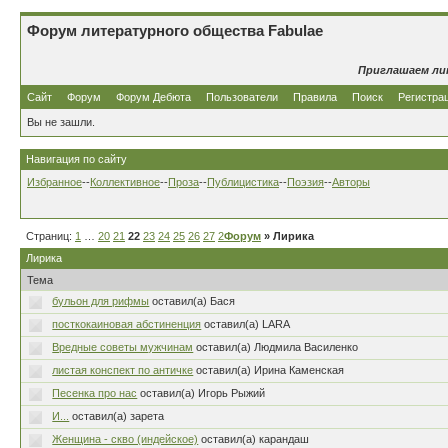
Форум литературного общества Fabulae
Приглашаем ли
Сайт
Форум
Форум Дебюта
Пользователи
Правила
Поиск
Регистра
Вы не зашли.
Навигация по сайту
Избранное
--
Коллективное
--
Проза
--
Публицистика
--
Поэзия
--
Авторы
Страниц:
1
…
20
21
22
23
24
25
26
27
28
Форум
…
80
» Лирика
Лирика
Тема
бульон для рифмы
оставил(а) Бася
посткокаиновая абстиненция
оставил(а) LARA
Вредные советы мужчинам
оставил(а) Людмила Василенко
листая конспект по античке
оставил(а) Ирина Каменская
Песенка про нас
оставил(а) Игорь Рыжий
И...
оставил(а) зарета
Женщина - скво (индейское)
оставил(а) карандаш