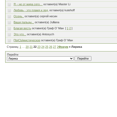
Я – не от мира сего…
оставил(а) Master Li
Любовь - это пламя и лед.
оставил(а) kutehoff
Осень..
оставил(а) сергей несин
Ваши пальцы...
оставил(а) Julliana
Благая весть
оставил(а) Граф О’ Ман
[
1
2
]
Это что...
оставил(а) Antosych
ПЫСЫмистическое
оставил(а) Граф О’ Ман
Страниц:
1
…
20
21
22
23
24
25
26
27
28
Форум
…
80
» Лирика
Перейти