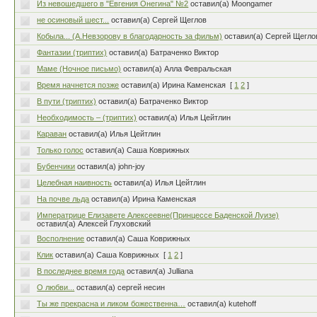
Из невошедшего в "Евгения Онегина" №2
оставил(а) Moongamer
не осиновый шест...
оставил(а) Сергей Щеглов
Кобыла... (А.Невзорову в благодарность за фильм)
оставил(а) Сергей Щегло
Фантазии (триптих)
оставил(а) Батраченко Виктор
Маме (Ночное письмо)
оставил(а) Алла Февральская
Время начнется позже
оставил(а) Ирина Каменская
[
1
2
]
В пути (триптих)
оставил(а) Батраченко Виктор
Необходимость – (триптих)
оставил(а) Илья Цейтлин
Караван
оставил(а) Илья Цейтлин
Только голос
оставил(а) Саша Коврижных
Бубенчики
оставил(а) john-joy
Целебная наивность
оставил(а) Илья Цейтлин
На почве льда
оставил(а) Ирина Каменская
Императрице Елизавете Алексеевне(Принцессе Баденской Луизе)
оставил(а) Алексей Глуховский
Восполнение
оставил(а) Саша Коврижных
Клик
оставил(а) Саша Коврижных
[
1
2
]
В последнее время года
оставил(а) Julliana
О любви...
оставил(а) сергей несин
Ты же прекрасна и ликом божественна…
оставил(а) kutehoff