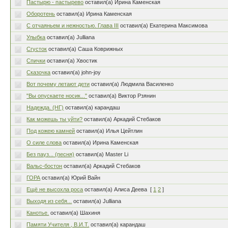
Пастырю - пастырево
оставил(а) Ирина Каменская
Оборотень
оставил(а) Ирина Каменская
С отчаяньем и нежностью. Глава III
оставил(а) Екатерина Максимова
Улыбка
оставил(а) Julliana
Сгусток
оставил(а) Саша Коврижных
Спички
оставил(а) Хвостик
Сказочка
оставил(а) john-joy
Вот почему летают дети
оставил(а) Людмила Василенко
"Вы опускаете носик..."
оставил(а) Виктор Рзянин
Надежда. (НГ)
оставил(а) карандаш
Как можешь ты уйти?
оставил(а) Аркадий Стебаков
Под кожею камней
оставил(а) Илья Цейтлин
О силе слова
оставил(а) Ирина Каменская
Без пауз... (песня)
оставил(а) Master Li
Вальс-бостон
оставил(а) Аркадий Стебаков
ГОРА
оставил(а) Юрий Вайн
Ещё не высохла роса
оставил(а) Алиса Деева
[
1
2
]
Выходя из себя...
оставил(а) Julliana
Канотье.
оставил(а) Шахиня
Памяти Учителя , В.И.Т.
оставил(а) карандаш