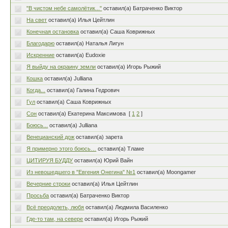
"В чистом небе самолётик..."
оставил(а) Батраченко Виктор
На свет
оставил(а) Илья Цейтлин
Конечная остановка
оставил(а) Саша Коврижных
Благодарю
оставил(а) Наталья Лигун
Искренние
оставил(а) Eudoxie
Я выйду на окраину земли
оставил(а) Игорь Рыжий
Кошка
оставил(а) Julliana
Когда...
оставил(а) Галина Гедрович
Гул
оставил(а) Саша Коврижных
Сон
оставил(а) Екатерина Максимова
[
1
2
]
Боюсь...
оставил(а) Julliana
Венецианский дож
оставил(а) зарета
Я примерно этого боюсь…
оставил(а) Тламе
ЦИТИРУЯ БУДДУ
оставил(а) Юрий Вайн
Из невошедшего в "Евгения Онегина" №1
оставил(а) Moongamer
Вечерние строки
оставил(а) Илья Цейтлин
Просьба
оставил(а) Батраченко Виктор
Всё преодолеть, любя
оставил(а) Людмила Василенко
Где-то там, на севере
оставил(а) Игорь Рыжий