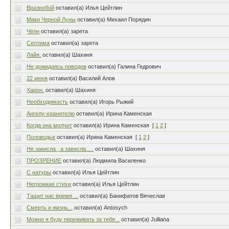
Вразнобой
оставил(а) Илья Цейтлин
Маки Черной Луны
оставил(а) Михаил Порядин
Чёлн
оставил(а) зарета
Септима
оставил(а) зарета
Лайя.
оставил(а) Шахиня
Не дожидаясь поводов
оставил(а) Галина Гедрович
22 июня
оставил(а) Василий Алов
Харон.
оставил(а) Шахиня
Необходимость
оставил(а) Игорь Рыжий
Ангелу-хранителю
оставил(а) Ирина Каменская
Когда она молчит
оставил(а) Ирина Каменская
[
1
2
]
Половодье
оставил(а) Ирина Каменская
[
1
2
]
Не закисла , а зависла.....
оставил(а) Шахиня
ПРОЗРЕНИЕ
оставил(а) Людмила Василенко
С натуры
оставил(а) Илья Цейтлин
Негромкие стихи
оставил(а) Илья Цейтлин
Тащит нас время ...
оставил(а) Банифатов Вячеслав
Смерть и жизнь...
оставил(а) Antosych
Можно я буду переживать за тебя...
оставил(а) Julliana