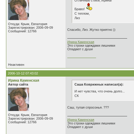
Отличные стихи, Ирина!
Браво!
С теплом,
Лиз
Откуда: Крым, Евпатория
Зарегистрирован: 2006-09-09
Спасибо, Лиз. Жутко приятно ))
Сообщений: 12766
Ирина Каменская
Это строки одеждами лишними
Опадают с души
________________
Неактивен
2006-10-12 07:43:02
Ирина Каменская
Автор сайта
Саша Коврижных написал(а):
И нет чувства, что очень долго...
СК
Саш, тупая спросонья. ???
Откуда: Крым, Евпатория
Зарегистрирован: 2006-09-09
Ирина Каменская
Сообщений: 12766
Это строки одеждами лишними
Опадают с души