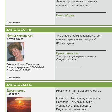
День отгорит и вновь страничка
вопросы ставить повелит...
Илья Цейтлин
Неактивен
2006-10-11 17:47:55
Ирина Каменская
"А мы все ставим каверзный ответ
Автор сайта
и не находим нужного вопроса"
(В. Высоцкий)
Ирина Каменская
Это строки одеждами лишними
Опадают с души
Откуда: Крым, Евпатория
________________
Зарегистрирован: 2006-09-09
Сообщений: 12766
Неактивен
2006-10-11 18:52:32
Дикая плоть
Нравится стиш - высверк из быта...
Редактор
* * *
Как жаль! - Так немощны вопросы...
Противно, - сумерки в душе...
А он не хочет и не просит...
Ему - по лампочке, уже...