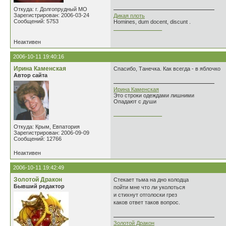
Откуда: г. Долгопрудный МО
Зарегистрирован: 2006-03-24
Дикая плоть
Сообщений: 5753
Homines, dum docent, discunt .
________________
Неактивен
2006-10-11 19:40:16
Ирина Каменская
Спасибо, Танечка. Как всегда - в яблочко
Автор сайта
Ирина Каменская
Это строки одеждами лишними
Опадают с души
________________
Откуда: Крым, Евпатория
Зарегистрирован: 2006-09-09
Сообщений: 12766
Неактивен
2006-10-11 19:42:49
Золотой Дракон
Стекает тьма на дно колодца
Бывший редактор
пойти мне что ли уколоться
и стихнут отголоски грез
каков ответ таков вопрос.
Золотой Дракон