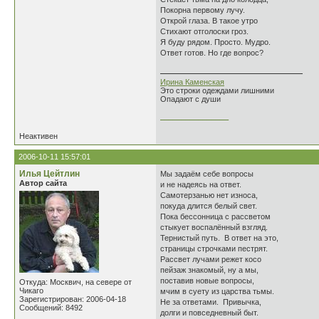
Покорна первому лучу.
Открой глаза. В такое утро
Стихают отголоски гроз.
Я буду рядом. Просто. Мудро.
Ответ готов. Но где вопрос?
Ирина Каменская
Это строки одеждами лишними
Опадают с души
________________
Неактивен
2006-10-11 15:57:01
Илья Цейтлин
Мы задаём себе вопросы
Автор сайта
и не надеясь на ответ.
Самотерзанью нет износа,
покуда длится белый свет.
Пока бессонница с рассветом
стыкует воспалённый взгляд.
Тернистый путь. В ответ на это,
страницы строчками пестрят.
Рассвет лучами режет косо
пейзаж знакомый, ну а мы,
поставив новые вопросы,
Откуда: Москвич, на севере от
Чикаго
мчим в суету из царства тьмы.
Зарегистрирован: 2006-04-18
Не за ответами. Привычка,
Сообщений: 8492
долги и повседневный быт.