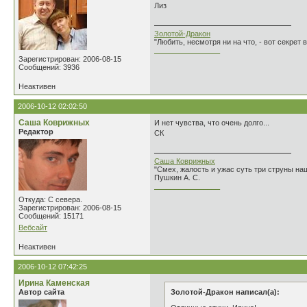
Лиз
Золотой-Дракон
"Любить, несмотря ни на что, - вот секрет
________________
Зарегистрирован: 2006-08-15
Сообщений: 3936
Неактивен
2006-10-12 02:02:50
Саша Коврижных
И нет чувства, что очень долго...
Редактор
СК
Саша Коврижных
"Смех, жалость и ужас суть три струны н
Пушкин А. С.
________________
Откуда: С севера.
Зарегистрирован: 2006-08-15
Сообщений: 15171
Вебсайт
Неактивен
2006-10-12 07:42:25
Ирина Каменская
Автор сайта
Золотой-Дракон написал(а):