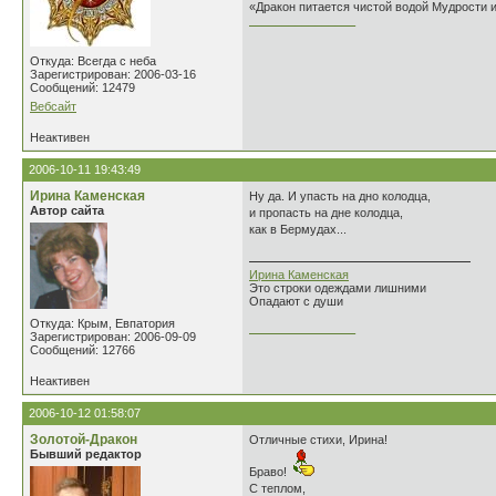
«Дракон питается чистой водой Мудрости 
________________
Откуда: Всегда с неба
Зарегистрирован: 2006-03-16
Сообщений: 12479
Вебсайт
Неактивен
2006-10-11 19:43:49
Ирина Каменская
Ну да. И упасть на дно колодца,
Автор сайта
и пропасть на дне колодца,
как в Бермудах...
Ирина Каменская
Это строки одеждами лишними
Опадают с души
Откуда: Крым, Евпатория
________________
Зарегистрирован: 2006-09-09
Сообщений: 12766
Неактивен
2006-10-12 01:58:07
Золотой-Дракон
Отличные стихи, Ирина!
Бывший редактор
Браво!
С теплом,