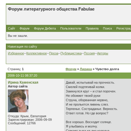
Форум литературного общества Fabulae
Сайт
Форум
Форум Дебюта
Пользователи
Правила
Поиск
Регистра
Вы не зашли.
Навигация по сайту
Избранное
--
Коллективное
--
Проза
--
Публицистика
--
Поэзия
--
Авторы
Страниц:
1
Форум
»
Лирика
» Чувство долга
2006-10-11 08:37:20
Ирина Каменская
Давай, испытывай на прочность.
Автор сайта
Смелей подтягивай колки.
Замкнулся круг – и стал порочен.
Не обожжет твоей руки
Струна, оборванная нервно,
И не прольется ливень слез.
Терпенье. Состраданье. Верность.
Ответ готов. Но где вопрос?
Откуда: Крым, Евпатория
Зарегистрирован: 2006-09-09
Все хорошо. Восходит солнце.
Сообщений: 12766
Я улыбаюсь и молчу.
Стекает тьма на дно колодца,