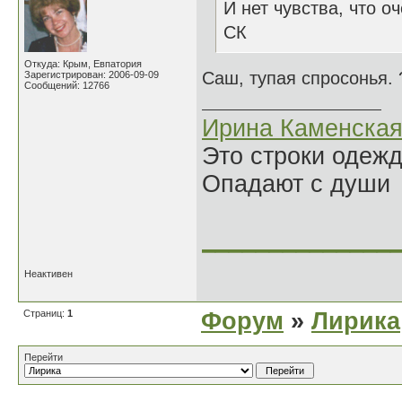
И нет чувства, что оч
СК
Откуда: Крым, Евпатория
Саш, тупая спросонья. 
Зарегистрирован: 2006-09-09
Сообщений: 12766
Ирина Каменска
Это строки одеж
Опадают с души
______________
Неактивен
Страниц:
1
Форум
»
Лирика
Перейти