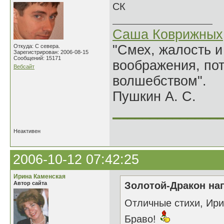
СК
Саша Коврижных
"Смех, жалость и
Откуда: С севера.
Зарегистрирован: 2006-08-15
Сообщений: 15171
воображения, по
Вебсайт
волшебством".
Пушкин А. С.
______________
Неактивен
2006-10-12 07:42:25
Ирина Каменская
Автор сайта
Золотой-Дракон нап
Отличные стихи, Ири
Браво!