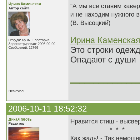
Ирина Каменская
"А мы все ставим кавер
Автор сайта
и не находим нужного 
(В. Высоцкий)
Ирина Каменска
Откуда: Крым, Евпатория
Зарегистрирован: 2006-09-09
Это строки одеж
Сообщений: 12766
Опадают с души
______________
Неактивен
2006-10-11 18:52:32
Дикая плоть
Нравится стиш - выс
Редактор
* * *
Как жаль! - Так немощн