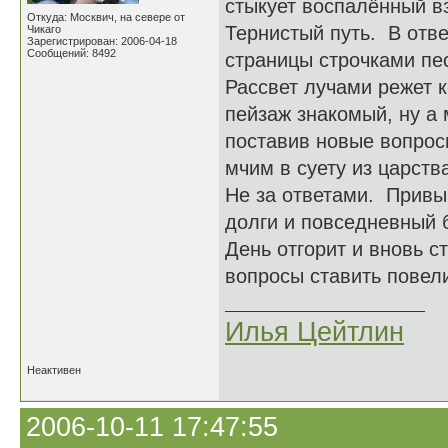
стыкует воспалённый в
Откуда: Москвич, на севере от
Тернистый путь. В отве
Чикаго
Зарегистрирован: 2006-04-18
Сообщений: 8492
страницы строчками пес
Рассвет лучами режет 
пейзаж знакомый, ну а 
поставив новые вопрос
мчим в суету из царств
Не за ответами. Привы
долги и повседневный 
День отгорит и вновь с
вопросы ставить повели
Илья Цейтлин
Неактивен
2006-10-11 17:47:55