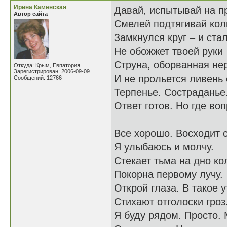
Ирина Каменская
Давай, испытывай на п
Автор сайта
Смелей подтягивай кол
Замкнулся круг – и ста
Не обожжет твоей руки
Струна, оборванная не
Откуда: Крым, Евпатория
Зарегистрирован: 2006-09-09
И не прольется ливень 
Сообщений: 12766
Терпенье. Состраданье.
Ответ готов. Но где во
Все хорошо. Восходит 
Я улыбаюсь и молчу.
Стекает тьма на дно ко
Покорна первому лучу.
Открой глаза. В такое у
Стихают отголоски гроз
Я буду рядом. Просто. 