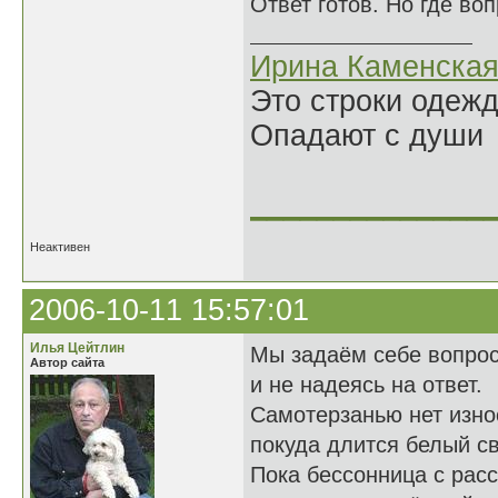
Ответ готов. Но где во
Ирина Каменска
Это строки одеж
Опадают с души
______________
Неактивен
2006-10-11 15:57:01
Илья Цейтлин
Мы задаём себе вопро
Автор сайта
и не надеясь на ответ.
Самотерзанью нет изно
покуда длится белый св
Пока бессонница с рас