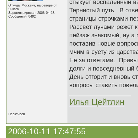
стыкует воспалённый в
Откуда: Москвич, на севере от
Тернистый путь. В отве
Чикаго
Зарегистрирован: 2006-04-18
Сообщений: 8492
страницы строчками пес
Рассвет лучами режет 
пейзаж знакомый, ну а 
поставив новые вопрос
мчим в суету из царств
Не за ответами. Привы
долги и повседневный 
День отгорит и вновь с
вопросы ставить повели
Илья Цейтлин
Неактивен
2006-10-11 17:47:55