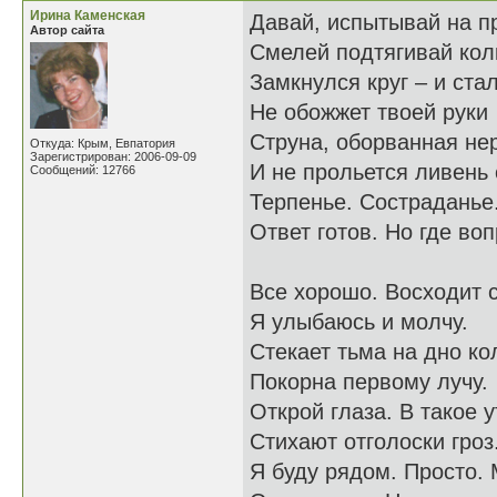
Ирина Каменская
Давай, испытывай на п
Автор сайта
Смелей подтягивай кол
Замкнулся круг – и ста
Не обожжет твоей руки
Струна, оборванная не
Откуда: Крым, Евпатория
Зарегистрирован: 2006-09-09
И не прольется ливень 
Сообщений: 12766
Терпенье. Состраданье.
Ответ готов. Но где во
Все хорошо. Восходит 
Я улыбаюсь и молчу.
Стекает тьма на дно ко
Покорна первому лучу.
Открой глаза. В такое у
Стихают отголоски гроз
Я буду рядом. Просто. 