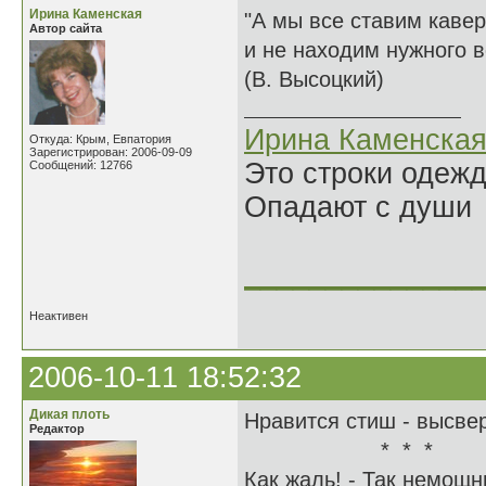
Ирина Каменская
"А мы все ставим кавер
Автор сайта
и не находим нужного 
(В. Высоцкий)
Ирина Каменска
Откуда: Крым, Евпатория
Зарегистрирован: 2006-09-09
Это строки одеж
Сообщений: 12766
Опадают с души
______________
Неактивен
2006-10-11 18:52:32
Дикая плоть
Нравится стиш - выс
Редактор
* * *
Как жаль! - Так немощн