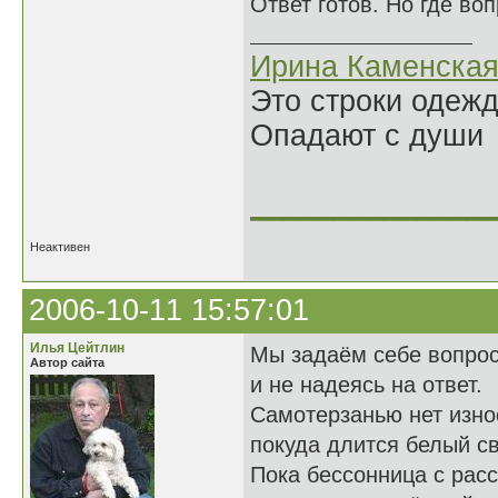
Ответ готов. Но где во
Ирина Каменска
Это строки одеж
Опадают с души
______________
Неактивен
2006-10-11 15:57:01
Илья Цейтлин
Мы задаём себе вопро
Автор сайта
и не надеясь на ответ.
Самотерзанью нет изно
покуда длится белый св
Пока бессонница с рас