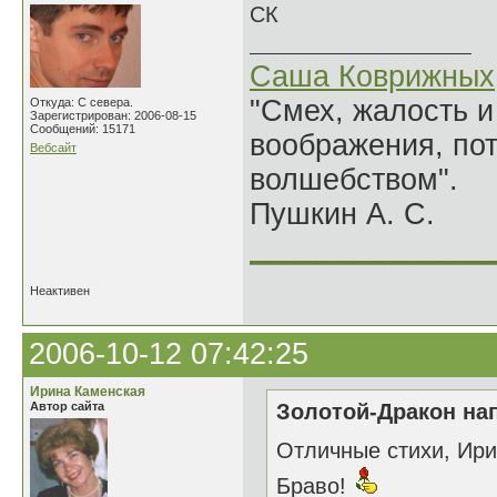
СК
Саша Коврижных
"Смех, жалость и
Откуда: С севера.
Зарегистрирован: 2006-08-15
Сообщений: 15171
воображения, по
Вебсайт
волшебством".
Пушкин А. С.
______________
Неактивен
2006-10-12 07:42:25
Ирина Каменская
Автор сайта
Золотой-Дракон нап
Отличные стихи, Ири
Браво!