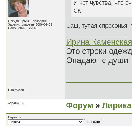
И нет чувства, что оч
СК
Откуда: Крым, Евпатория
Саш, тупая спросонья. 
Зарегистрирован: 2006-09-09
Сообщений: 12766
Ирина Каменска
Это строки одеж
Опадают с души
______________
Неактивен
Страниц:
1
Форум
»
Лирика
Перейти