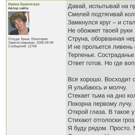
Ирина Каменская
Давай, испытывай на п
Автор сайта
Смелей подтягивай кол
Замкнулся круг – и ста
Не обожжет твоей руки
Струна, оборванная не
Откуда: Крым, Евпатория
Зарегистрирован: 2006-09-09
И не прольется ливень 
Сообщений: 12766
Терпенье. Состраданье.
Ответ готов. Но где во
Все хорошо. Восходит 
Я улыбаюсь и молчу.
Стекает тьма на дно ко
Покорна первому лучу.
Открой глаза. В такое у
Стихают отголоски гроз
Я буду рядом. Просто. 