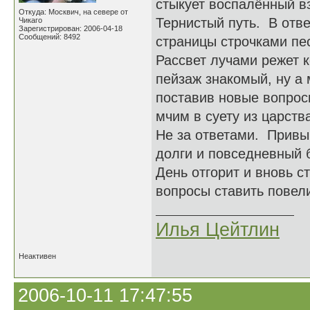
стыкует воспалённый в
Откуда: Москвич, на севере от
Тернистый путь. В отве
Чикаго
Зарегистрирован: 2006-04-18
Сообщений: 8492
страницы строчками пес
Рассвет лучами режет 
пейзаж знакомый, ну а 
поставив новые вопрос
мчим в суету из царств
Не за ответами. Привы
долги и повседневный 
День отгорит и вновь с
вопросы ставить повели
Илья Цейтлин
Неактивен
2006-10-11 17:47:55