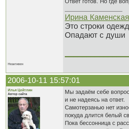
Ответ готов. Но где во
Ирина Каменска
Это строки одеж
Опадают с души
______________
Неактивен
2006-10-11 15:57:01
Илья Цейтлин
Мы задаём себе вопро
Автор сайта
и не надеясь на ответ.
Самотерзанью нет изно
покуда длится белый св
Пока бессонница с рас