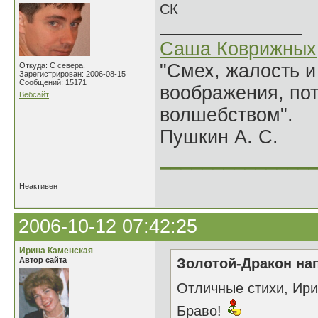
СК
Саша Коврижных
"Смех, жалость и
Откуда: С севера.
Зарегистрирован: 2006-08-15
Сообщений: 15171
воображения, по
Вебсайт
волшебством".
Пушкин А. С.
______________
Неактивен
2006-10-12 07:42:25
Ирина Каменская
Автор сайта
Золотой-Дракон нап
Отличные стихи, Ири
Браво!