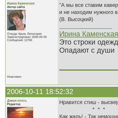
Ирина Каменская
"А мы все ставим кавер
Автор сайта
и не находим нужного 
(В. Высоцкий)
Ирина Каменска
Откуда: Крым, Евпатория
Зарегистрирован: 2006-09-09
Это строки одеж
Сообщений: 12766
Опадают с души
______________
Неактивен
2006-10-11 18:52:32
Дикая плоть
Нравится стиш - выс
Редактор
* * *
Как жаль! - Так немощн