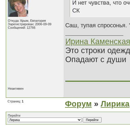
И нет чувства, что оч
СК
Откуда: Крым, Евпатория
Саш, тупая спросонья. 
Зарегистрирован: 2006-09-09
Сообщений: 12766
Ирина Каменска
Это строки одеж
Опадают с души
______________
Неактивен
Страниц:
1
Форум
»
Лирика
Перейти