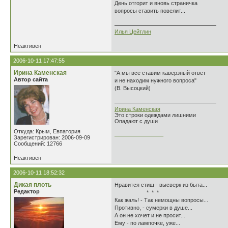
День отгорит и вновь страничка
вопросы ставить повелит...
Илья Цейтлин
Неактивен
2006-10-11 17:47:55
Ирина Каменская
"А мы все ставим каверзный ответ
Автор сайта
и не находим нужного вопроса"
(В. Высоцкий)
Ирина Каменская
Это строки одеждами лишними
Опадают с души
Откуда: Крым, Евпатория
________________
Зарегистрирован: 2006-09-09
Сообщений: 12766
Неактивен
2006-10-11 18:52:32
Дикая плоть
Нравится стиш - высверк из быта...
Редактор
* * *
Как жаль! - Так немощны вопросы...
Противно, - сумерки в душе...
А он не хочет и не просит...
Ему - по лампочке, уже...