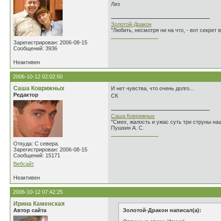
Лиз
Золотой-Дракон
"Любить, несмотря ни на что, - вот секрет
________________
Зарегистрирован: 2006-08-15
Сообщений: 3936
Неактивен
2006-10-12 02:02:50
Саша Коврижных
И нет чувства, что очень долго...
Редактор
СК
Саша Коврижных
"Смех, жалость и ужас суть три струны н
Пушкин А. С.
________________
Откуда: С севера.
Зарегистрирован: 2006-08-15
Сообщений: 15171
Вебсайт
Неактивен
2006-10-12 07:42:25
Ирина Каменская
Автор сайта
Золотой-Дракон написал(а):