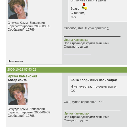
Отличные стихи, Ирина!
Браво!
С теплом,
Лиз
Откуда: Крым, Евпатория
Зарегистрирован: 2006-09-09
Спасибо, Лиз. Жутко приятно ))
Сообщений: 12766
Ирина Каменская
Это строки одеждами лишними
Опадают с души
________________
Неактивен
2006-10-12 07:43:02
Ирина Каменская
Автор сайта
Саша Коврижных написал(а):
И нет чувства, что очень долго...
СК
Саш, тупая спросонья. ???
Откуда: Крым, Евпатория
Зарегистрирован: 2006-09-09
Ирина Каменская
Сообщений: 12766
Это строки одеждами лишними
Опадают с души