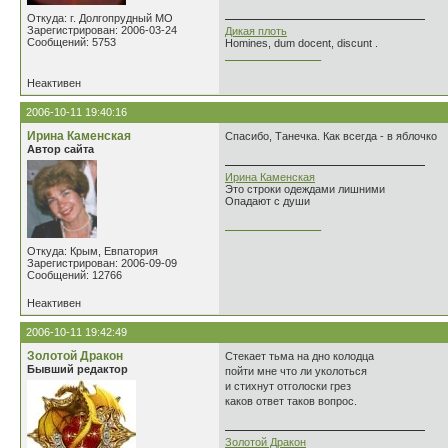
Откуда: г. Долгопрудный МО
Зарегистрирован: 2006-03-24
Дикая плоть
Сообщений: 5753
Homines, dum docent, discunt .
________________
Неактивен
2006-10-11 19:40:16
Ирина Каменская
Спасибо, Танечка. Как всегда - в яблочко
Автор сайта
Ирина Каменская
Это строки одеждами лишними
Опадают с души
________________
Откуда: Крым, Евпатория
Зарегистрирован: 2006-09-09
Сообщений: 12766
Неактивен
2006-10-11 19:42:49
Золотой Дракон
Стекает тьма на дно колодца
Бывший редактор
пойти мне что ли уколоться
и стихнут отголоски грез
каков ответ таков вопрос.
Золотой Дракон