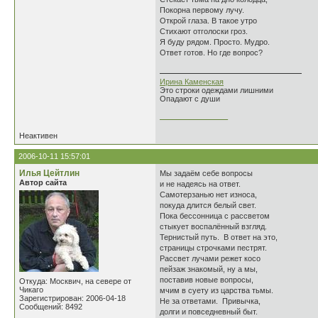
Покорна первому лучу.
Открой глаза. В такое утро
Стихают отголоски гроз.
Я буду рядом. Просто. Мудро.
Ответ готов. Но где вопрос?
Ирина Каменская
Это строки одеждами лишними
Опадают с души
________________
Неактивен
2006-10-11 15:57:01
Илья Цейтлин
Мы задаём себе вопросы
Автор сайта
и не надеясь на ответ.
Самотерзанью нет износа,
покуда длится белый свет.
Пока бессонница с рассветом
стыкует воспалённый взгляд.
Тернистый путь. В ответ на это,
страницы строчками пестрят.
Рассвет лучами режет косо
пейзаж знакомый, ну а мы,
поставив новые вопросы,
Откуда: Москвич, на севере от
Чикаго
мчим в суету из царства тьмы.
Зарегистрирован: 2006-04-18
Не за ответами. Привычка,
Сообщений: 8492
долги и повседневный быт.