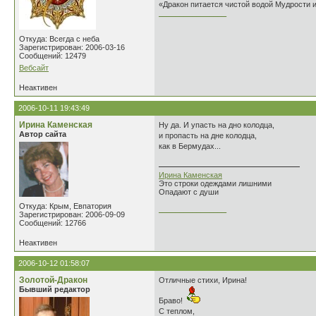
«Дракон питается чистой водой Мудрости 
________________
Откуда: Всегда с неба
Зарегистрирован: 2006-03-16
Сообщений: 12479
Вебсайт
Неактивен
2006-10-11 19:43:49
Ирина Каменская
Ну да. И упасть на дно колодца,
Автор сайта
и пропасть на дне колодца,
как в Бермудах...
Ирина Каменская
Это строки одеждами лишними
Опадают с души
Откуда: Крым, Евпатория
________________
Зарегистрирован: 2006-09-09
Сообщений: 12766
Неактивен
2006-10-12 01:58:07
Золотой-Дракон
Отличные стихи, Ирина!
Бывший редактор
Браво!
С теплом,