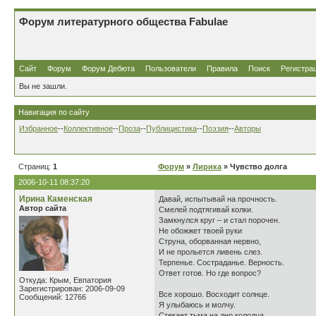
Форум литературного общества Fabulae
Сайт
Форум
Форум Дебюта
Пользователи
Правила
Поиск
Регистра
Вы не зашли.
Навигация по сайту
Избранное
--
Коллективное
--
Проза
--
Публицистика
--
Поэзия
--
Авторы
Страниц:
1
Форум
»
Лирика
» Чувство долга
2006-10-11 08:37:20
Ирина Каменская
Давай, испытывай на прочность.
Автор сайта
Смелей подтягивай колки.
Замкнулся круг – и стал порочен.
Не обожжет твоей руки
Струна, оборванная нервно,
И не прольется ливень слез.
Терпенье. Состраданье. Верность.
Ответ готов. Но где вопрос?
Откуда: Крым, Евпатория
Зарегистрирован: 2006-09-09
Все хорошо. Восходит солнце.
Сообщений: 12766
Я улыбаюсь и молчу.
Стекает тьма на дно колодца,