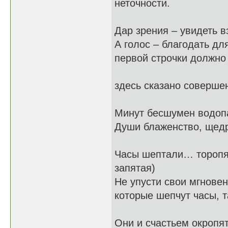
неточности.
Дар зрения – увиде
А голос – благодать д
первой строчки должно
быть "Дар с
здесь сказано соверше
дру
Минут бесшумен во
Души блаженство, щедр
Часы шептали… тор
запятая)
Не упусти свои мгно
которые шепчут часы, 
ре
Они и счастьем