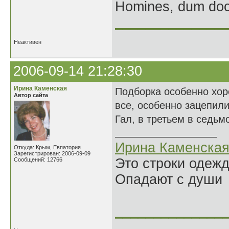
Homines, dum doce
______________
Неактивен
2006-09-14 21:28:30
Ирина Каменская
Подборка особенно хор
Автор сайта
все, особенно зацепили
Гал, в третьем в седьм
Ирина Каменска
Откуда: Крым, Евпатория
Зарегистрирован: 2006-09-09
Это строки одеж
Сообщений: 12766
Опадают с души
______________