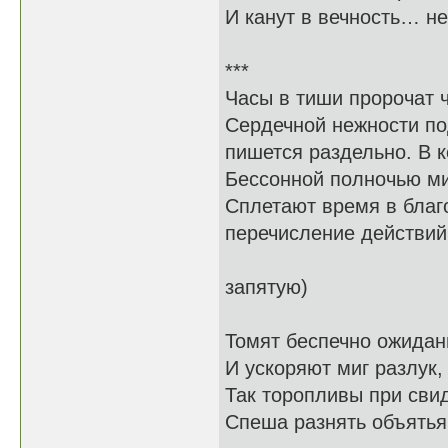
И канут в вечность… н
***
Часы в тиши проро
Сердечной нежности п
пишется раздельно. В к
Бессонной полночью 
Сплетают время в бл
перечисление действий
многоточи
запятую)
Томят беспечно 
И ускоряют миг
Так торопливы при 
Спеша разнять объя