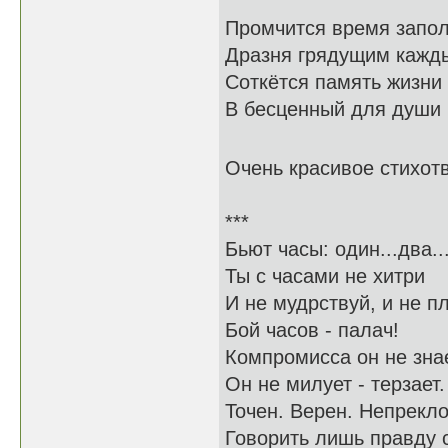
Промчится время 
Дразня грядущим к
Соткётся память жи
В бесценный для ду
Очень красивое стихот
***
Бьют часы: один...д
Ты с часами н
И не мудрствуй, и 
Бой часов - пала
Компромисса он н
Он не милует - те
Точен. Верен. Неп
Говорить лишь правду