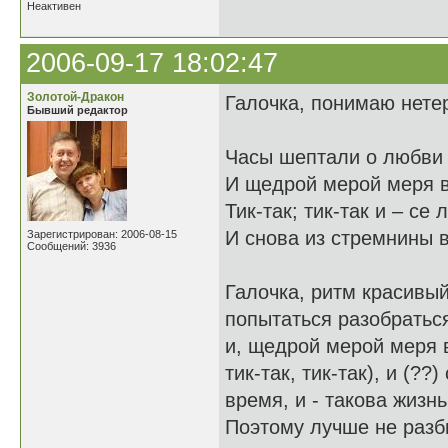
Неактивен
2006-09-17 18:02:47
Золотой-Дракон
Галочка, понимаю нетер
Бывший редактор
Часы шептали 
И щедрой мерой меря
Тик-так; тик-так и – 
И снова из стремнин
Зарегистрирован: 2006-08-15
Сообщений: 3936
Галочка, ритм красивый
попытаться разобраться
и, щедрой мерой меря 
тик-так, тик-так), и (?
время, и - такова жизн
Поэтому лучше не разб