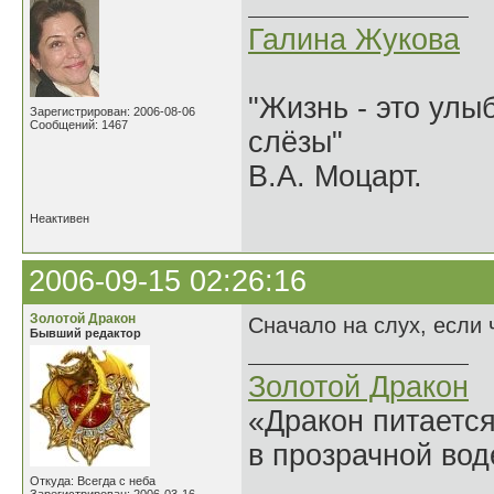
Галина Жукова
"Жизнь - это улыб
Зарегистрирован: 2006-08-06
Сообщений: 1467
слёзы"
В.А. Моцарт.
Неактивен
2006-09-15 02:26:16
Золотой Дракон
Сначало на слух, если 
Бывший редактор
Золотой Дракон
«Дракон питается
в прозрачной во
______________
Откуда: Всегда с неба