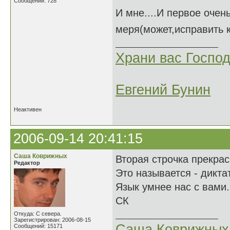
Сообщений: 728
И мне....И первое очень
меря(может,исправить к
Храни вас Господ
Евгений Бунин
Неактивен
2006-09-14 20:41:15
Саша Коврижных
Вторая строчка прекрас
Редактор
Это называется - дикта
Язык умнее нас с вами.
СК
Откуда: С севера.
Зарегистрирован: 2006-08-15
Саша Коврижных
Сообщений: 15171