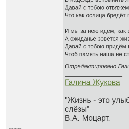
Давай с тобою отвяжем
Что как ослица бредёт п
И мы за нею идём, как 
А ожиданье зовётся жиз
Давай с тобою придём к 
Чтоб память наша не ст
Отредактировано Галин
Галина Жукова
"Жизнь - это улыб
слёзы"
В.А. Моцарт.