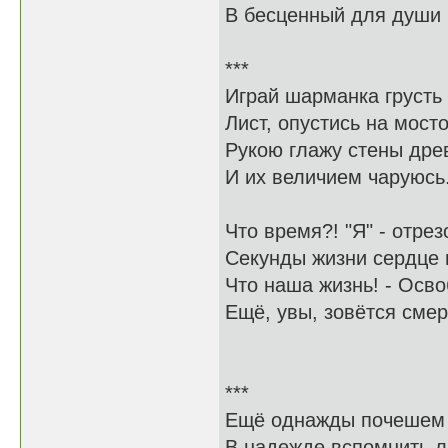
В бесценный для души б
***
Играй шарманка грусть
Лист, опустись на мост
Рукою глажу стены дре
И их величием чаруюсь.
Что время?! "Я" - отре
Секунды жизни сердце 
Что наша жизнь! - Осв
Ещё, увы, зовётся смер
***
Ещё однажды почешем 
В надежде вспомнить ли