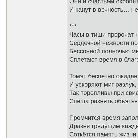
Они и счастьем окропя
И канут в вечность… н
***
Часы в тиши пророчат ч
Сердечной нежности по
Бессонной полночью м
Сплетают время в благо
Томят беспечно ожида
И ускоряют миг разлук,
Так торопливы при сви
Спеша разнять объятья 
Промчится время запо
Дразня грядущим кажды
Соткётся память жизни