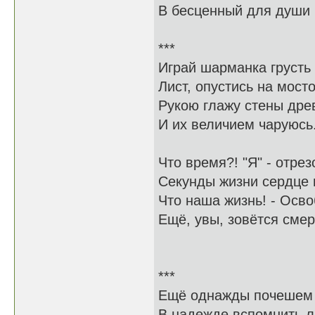
В бесценный для души б
***
Играй шарманка грусть
Лист, опустись на мост
Рукою глажу стены дре
И их величием чаруюсь.
Что время?! "Я" - отре
Секунды жизни сердце 
Что наша жизнь! - Осв
Ещё, увы, зовётся смер
***
Ещё однажды почешем 
В надежде вспомнить ли