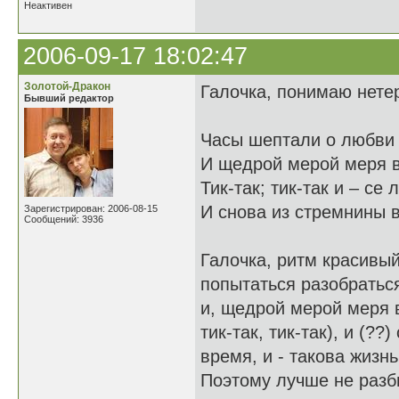
Неактивен
2006-09-17 18:02:47
Золотой-Дракон
Галочка, понимаю нетер
Бывший редактор
Часы шептали 
И щедрой мерой меря
Тик-так; тик-так и – 
И снова из стремнин
Зарегистрирован: 2006-08-15
Сообщений: 3936
Галочка, ритм красивый
попытаться разобраться
и, щедрой мерой меря 
тик-так, тик-так), и (?
время, и - такова жизн
Поэтому лучше не разб