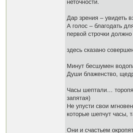
неточности.
Дар зрения – увиде
А голос – благодать д
первой строчки должно
быть "Дар с
здесь сказано соверше
дру
Минут бесшумен во
Души блаженство, щедр
Часы шептали… тор
запятая)
Не упусти свои мгно
которые шепчут часы, 
ре
Они и счастьем