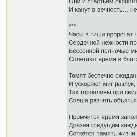
Они и счастьем окропя
И канут в вечность… н
***
Часы в тиши пророчат ч
Сердечной нежности по
Бессонной полночью м
Сплетают время в благо
Томят беспечно ожида
И ускоряют миг разлук,
Так торопливы при сви
Спеша разнять объятья 
Промчится время запо
Дразня грядущим кажды
Соткётся память жизни