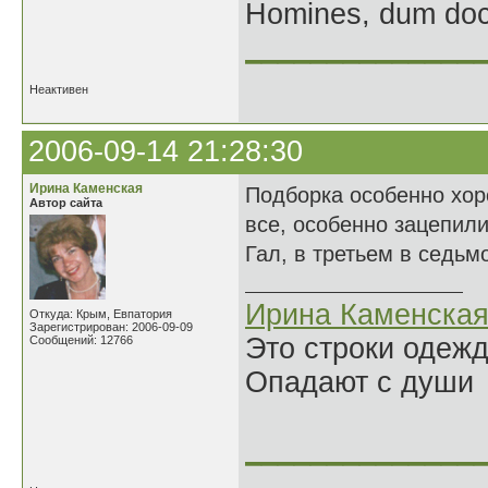
Homines, dum doce
______________
Неактивен
2006-09-14 21:28:30
Ирина Каменская
Подборка особенно хор
Автор сайта
все, особенно зацепили
Гал, в третьем в седьм
Ирина Каменска
Откуда: Крым, Евпатория
Зарегистрирован: 2006-09-09
Это строки одеж
Сообщений: 12766
Опадают с души
______________