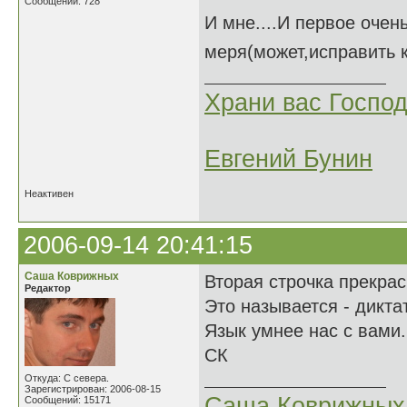
Сообщений: 728
И мне....И первое очень
меря(может,исправить к
Храни вас Господ
Евгений Бунин
Неактивен
2006-09-14 20:41:15
Саша Коврижных
Вторая строчка прекрас
Редактор
Это называется - дикта
Язык умнее нас с вами.
СК
Откуда: С севера.
Зарегистрирован: 2006-08-15
Саша Коврижных
Сообщений: 15171