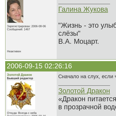
Галина Жукова
"Жизнь - это улыб
Зарегистрирован: 2006-08-06
Сообщений: 1467
слёзы"
В.А. Моцарт.
Неактивен
2006-09-15 02:26:16
Золотой Дракон
Сначало на слух, если 
Бывший редактор
Золотой Дракон
«Дракон питается
в прозрачной во
______________
Откуда: Всегда с неба