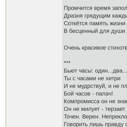
Промчится время 
Дразня грядущим к
Соткётся память жи
В бесценный для ду
Очень красивое стихот
***
Бьют часы: один...д
Ты с часами н
И не мудрствуй, и 
Бой часов - пала
Компромисса он н
Он не милует - те
Точен. Верен. Неп
Говорить лишь правду