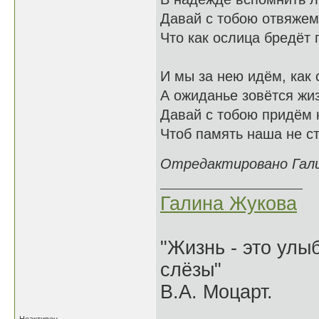
Давай с тобою отвяжем
Что как ослица бредёт п
И мы за нею идём, как 
А ожиданье зовётся жиз
Давай с тобою придём к 
Чтоб память наша не ст
Отредактировано Галин
Галина Жукова
"Жизнь - это улыб
слёзы"
В.А. Моцарт.