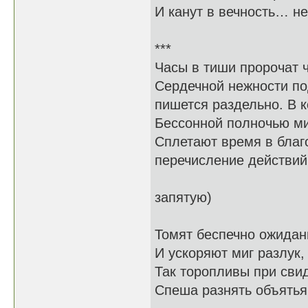
И канут в вечность… н
***
Часы в тиши проро
Сердечной нежности п
пишется раздельно. В к
Бессонной полночью 
Сплетают время в бл
перечисление действий
многоточи
запятую)
Томят беспечно 
И ускоряют миг
Так торопливы при 
Спеша разнять объя