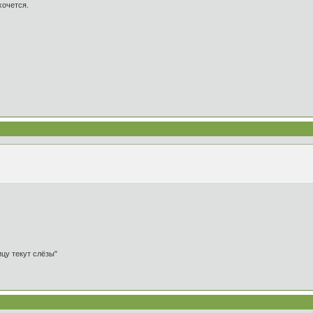
хочется.
ицу текут слёзы"