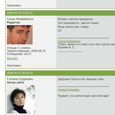
Неактивен
2006-09-14 20:41:15
Саша Коврижных
Вторая строчка прекрасна.
Редактор
Это называется - диктат языка.
Язык умнее нас с вами.
СК
Саша Коврижных
"Смех, жалость и ужас суть три струны н
Пушкин А. С.
Откуда: С севера.
________________
Зарегистрирован: 2006-08-15
Сообщений: 15171
Вебсайт
Неактивен
2006-09-14 20:52:24
Галина Гедрович
ЗдОрово! Просто нет больше слов.
Автор сайта
Галина Гедрович
"Бывает, что свеча горит светлей зари"