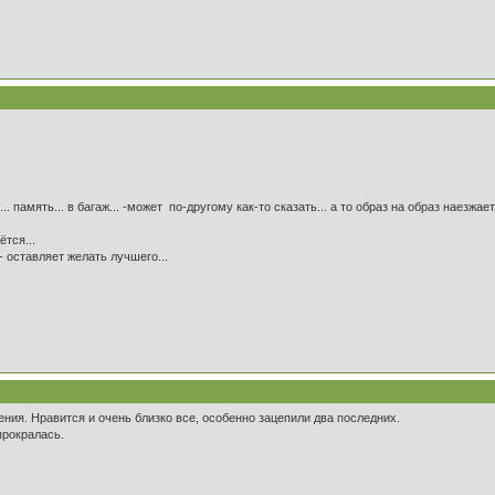
 память... в багаж... -может по-другому как-то сказать... а то образ на образ наезжает.
ётся...
 оставляет желать лучшего...
ия. Нравится и очень близко все, особенно зацепили два последних.
прокралась.