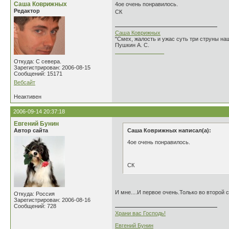
Саша Коврижных
4ое очень понравилось.
Редактор
СК
Саша Коврижных
"Смех, жалость и ужас суть три струны н
Пушкин А. С.
________________
Откуда: С севера.
Зарегистрирован: 2006-08-15
Сообщений: 15171
Вебсайт
Неактивен
2006-09-14 20:37:18
Евгений Бунин
Автор сайта
Саша Коврижных написал(а):
4ое очень понравилось.
СК
И мне....И первое очень.Только во второй с
Откуда: Россия
Зарегистрирован: 2006-08-16
Сообщений: 728
Храни вас Господь!
Евгений Бунин