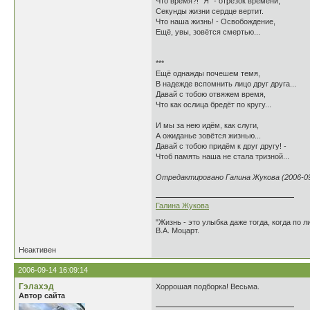
Что время?! "Я" - отрезок времени,
Секунды жизни сердце вертит.
Что наша жизнь! - Освобождение,
Ещё, увы, зовётся смертью...
***
Ещё однажды почешем темя,
В надежде вспомнить лицо друг друга...
Давай с тобою отвяжем время,
Что как ослица бредёт по кругу...
И мы за нею идём, как слуги,
А ожиданье зовётся жизнью...
Давай с тобою придём к друг другу! -
Чтоб память наша не стала тризной...
Отредактировано Галина Жукова (2006-09-
Галина Жукова
"Жизнь - это улыбка даже тогда, когда по л
В.А. Моцарт.
Неактивен
2006-09-14 16:09:14
Гэлахэд
Хоррошая подборка! Весьма.
Автор сайта