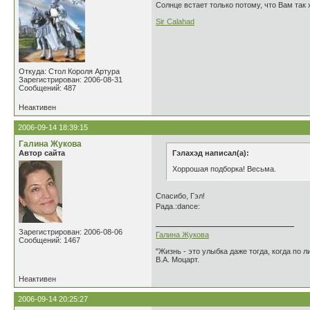
Солнце встает только потому, что Вам так 
Sir Calahad
Откуда: Стол Короля Артура
Зарегистрирован: 2006-08-31
Сообщений: 487
Неактивен
2006-09-14 18:39:15
Галина Жукова
Автор сайта
Гэлахэд написал(а):
Хоррошая подборка! Весьма.
Спасибо, Гэл!
Рада.:dance:
Зарегистрирован: 2006-08-06
Галина Жукова
Сообщений: 1467
"Жизнь - это улыбка даже тогда, когда по л
В.А. Моцарт.
Неактивен
2006-09-14 20:25:27