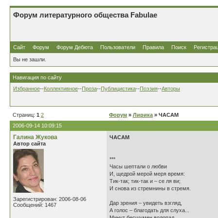
Форум литературного общества Fabulae
Сайт
Форум
Форум Дебюта
Пользователи
Правила
Поиск
Регистра
Вы не зашли.
Навигация по сайту
Избранное
--
Коллективное
--
Проза
--
Публицистика
--
Поэзия
--
Авторы
Страниц:
1
2
Форум
»
Лирика
» ЧАСАМ
2006-09-14 10:09:15
Галина Жукова
ЧАСАМ
Автор сайта
***
Часы шептали о любви
И, щедрой мерой меря время:
Тик-так; тик-так и – се ля ви;
И снова из стремнины в стремя.
Зарегистрирован: 2006-08-06
Дар зрения – увидеть взгляд,
Сообщений: 1467
А голос – благодать для слуха...
Минут бесшумен водопад,