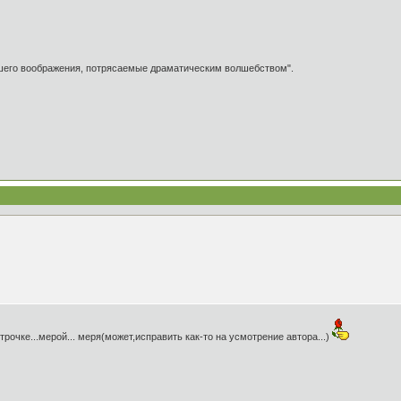
ашего воображения, потрясаемые драматическим волшебством".
трочке...мерой... меря(может,исправить как-то на усмотрение автора...)