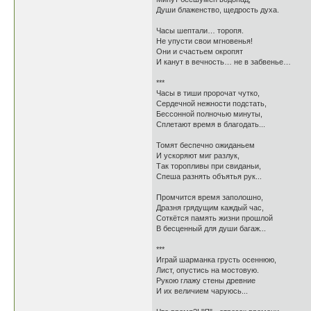
Души блаженство, щедрость духа.
Часы шептали… торопя.
Не упусти свои мгновенья!
Они и счастьем окропят
И канут в вечность… не в забвенье…
***
Часы в тиши пророчат чутко,
Сердечной нежности подстать,
Бессонной полночью минуты,
Сплетают время в благодать...
Томят беспечно ожиданьем
И ускоряют миг разлук,
Так торопливы при свиданьи,
Спеша разнять объятья рук...
Промчится время заполошно,
Дразня грядущим каждый час,
Соткётся память жизни прошлой
В бесценный для души багаж...
***
Играй шарманка грусть осеннюю,
Лист, опустись на мостовую.
Рукою глажу стены древние
И их величием чаруюсь...