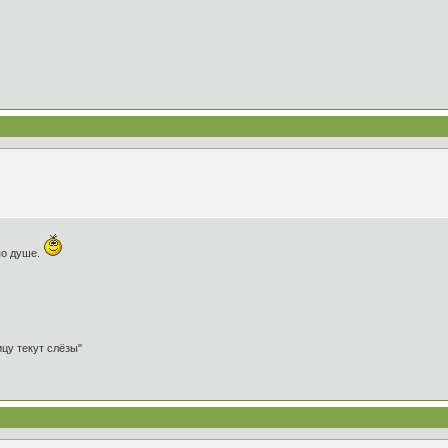
по душе.
ицу текут слёзы"