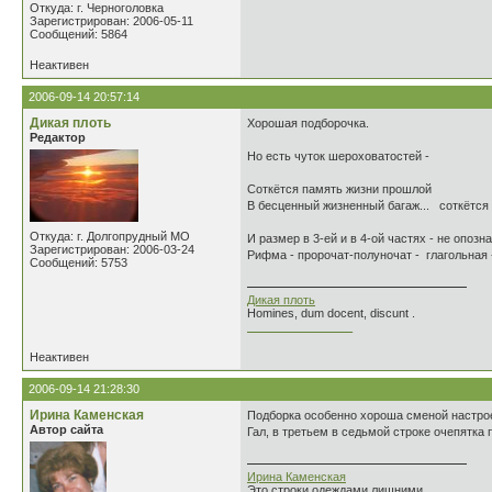
Откуда: г. Черноголовка
Зарегистрирован: 2006-05-11
Сообщений: 5864
Неактивен
2006-09-14 20:57:14
Дикая плоть
Хорошая подборочка.
Редактор
Но есть чуток шероховатостей -
Соткётся память жизни прошлой
В бесценный жизненный багаж... соткётся ...
Откуда: г. Долгопрудный МО
И размер в 3-ей и в 4-ой частях - не опозна
Зарегистрирован: 2006-03-24
Рифма - пророчат-полуночат - глагольная -
Сообщений: 5753
Дикая плоть
Homines, dum docent, discunt .
________________
Неактивен
2006-09-14 21:28:30
Ирина Каменская
Подборка особенно хороша сменой настроен
Автор сайта
Гал, в третьем в седьмой строке очепятка 
Ирина Каменская
Это строки одеждами лишними