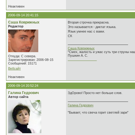
Неактивен
2006-09-14 20:41:15
Саша Коврижных
Вторая строчка прекрасна.
Редактор
Это называется - диктат языка.
Язык умнее нас с вами.
СК
Саша Коврижных
"Смех, жалость и ужас суть три струны н
Пушкин А. С.
Откуда: С севера.
________________
Зарегистрирован: 2006-08-15
Сообщений: 15171
Вебсайт
Неактивен
2006-09-14 20:52:24
Галина Гедрович
ЗдОрово! Просто нет больше слов.
Автор сайта
Галина Гедрович
"Бывает, что свеча горит светлей зари"