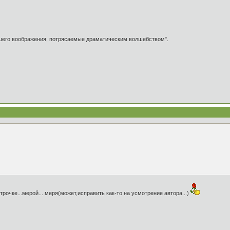
ашего воображения, потрясаемые драматическим волшебством".
трочке...мерой... меря(может,исправить как-то на усмотрение автора...)