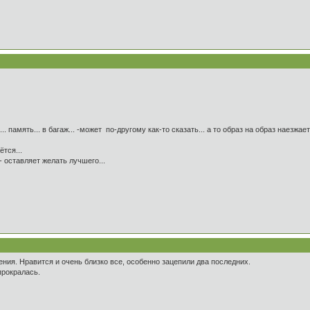
 память... в багаж... -может по-другому как-то сказать... а то образ на образ наезжает.
ётся...
 оставляет желать лучшего...
ия. Нравится и очень близко все, особенно зацепили два последних.
прокралась.