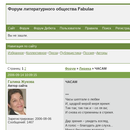
Форум литературного общества Fabulae
Сайт
Форум
Форум Дебюта
Пользователи
Правила
Поиск
Регистра
Вы не зашли.
Навигация по сайту
Избранное
--
Коллективное
--
Проза
--
Публицистика
--
Поэзия
--
Авторы
Страниц:
1
2
Форум
»
Лирика
» ЧАСАМ
2006-09-14 10:09:15
Галина Жукова
ЧАСАМ
Автор сайта
***
Часы шептали о любви
И, щедрой мерой меря время:
Тик-так; тик-так и – се ля ви;
И снова из стремнины в стремя.
Зарегистрирован: 2006-08-06
Дар зрения – увидеть взгляд,
Сообщений: 1467
А голос – благодать для слуха...
Минут бесшумен водопад,