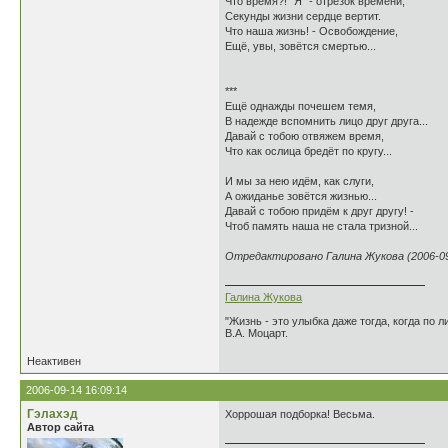
Что время?! "Я" - отрезок времени,
Секунды жизни сердце вертит.
Что наша жизнь! - Освобождение,
Ещё, увы, зовётся смертью...
***
Ещё однажды почешем темя,
В надежде вспомнить лицо друг друга...
Давай с тобою отвяжем время,
Что как ослица бредёт по кругу...
И мы за нею идём, как слуги,
А ожиданье зовётся жизнью...
Давай с тобою придём к друг другу! -
Чтоб память наша не стала тризной...
Отредактировано Галина Жукова (2006-09-
Галина Жукова
"Жизнь - это улыбка даже тогда, когда по л
В.А. Моцарт.
Неактивен
2006-09-14 16:09:14
Гэлахэд
Хоррошая подборка! Весьма.
Автор сайта