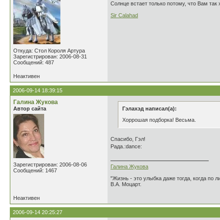
Солнце встает только потому, что Вам так 
Sir Calahad
Откуда: Стол Короля Артура
Зарегистрирован: 2006-08-31
Сообщений: 487
Неактивен
2006-09-14 18:39:15
Галина Жукова
Автор сайта
Гэлахэд написал(а):
Хоррошая подборка! Весьма.
Спасибо, Гэл!
Рада.:dance:
Зарегистрирован: 2006-08-06
Галина Жукова
Сообщений: 1467
"Жизнь - это улыбка даже тогда, когда по л
В.А. Моцарт.
Неактивен
2006-09-14 20:25:27