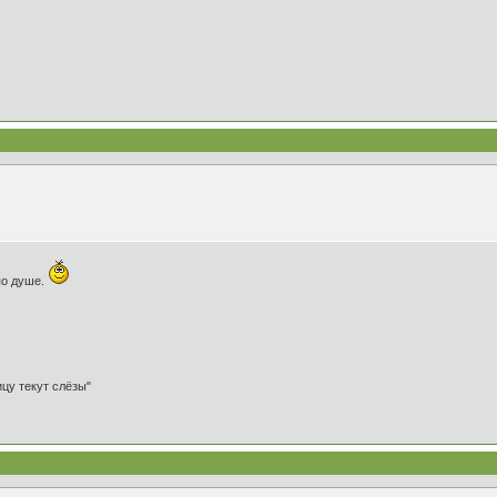
по душе.
ицу текут слёзы"