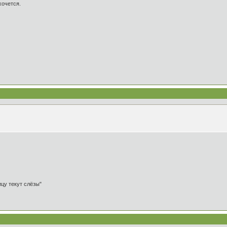
хочется.
ицу текут слёзы"