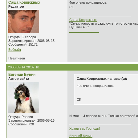
Саша Коврижных
4ое очень понравилось.
Редактор
СК
Саша Коврижных
"Смех, жалость и ужас суть три струны н
Пушкин А. С.
________________
Откуда: С севера.
Зарегистрирован: 2006-08-15
Сообщений: 15171
Вебсайт
Неактивен
2006-09-14 20:37:18
Евгений Бунин
Автор сайта
Саша Коврижных написал(а):
4ое очень понравилось.
СК
И мне....И первое очень.Только во второй с
Откуда: Россия
Зарегистрирован: 2006-08-16
Сообщений: 728
Храни вас Господь!
Евгений Бунин