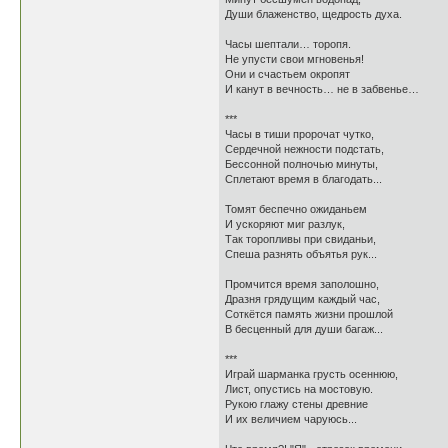
Души блаженство, щедрость духа.
Часы шептали… торопя.
Не упусти свои мгновенья!
Они и счастьем окропят
И канут в вечность… не в забвенье…
***
Часы в тиши пророчат чутко,
Сердечной нежности подстать,
Бессонной полночью минуты,
Сплетают время в благодать...
Томят беспечно ожиданьем
И ускоряют миг разлук,
Так торопливы при свиданьи,
Спеша разнять объятья рук...
Промчится время заполошно,
Дразня грядущим каждый час,
Соткётся память жизни прошлой
В бесценный для души багаж...
***
Играй шарманка грусть осеннюю,
Лист, опустись на мостовую.
Рукою глажу стены древние
И их величием чаруюсь...