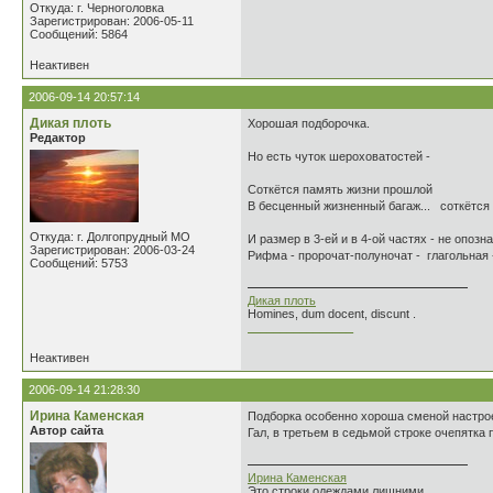
Откуда: г. Черноголовка
Зарегистрирован: 2006-05-11
Сообщений: 5864
Неактивен
2006-09-14 20:57:14
Дикая плоть
Хорошая подборочка.
Редактор
Но есть чуток шероховатостей -
Соткётся память жизни прошлой
В бесценный жизненный багаж... соткётся ...
Откуда: г. Долгопрудный МО
И размер в 3-ей и в 4-ой частях - не опозна
Зарегистрирован: 2006-03-24
Рифма - пророчат-полуночат - глагольная -
Сообщений: 5753
Дикая плоть
Homines, dum docent, discunt .
________________
Неактивен
2006-09-14 21:28:30
Ирина Каменская
Подборка особенно хороша сменой настроен
Автор сайта
Гал, в третьем в седьмой строке очепятка 
Ирина Каменская
Это строки одеждами лишними