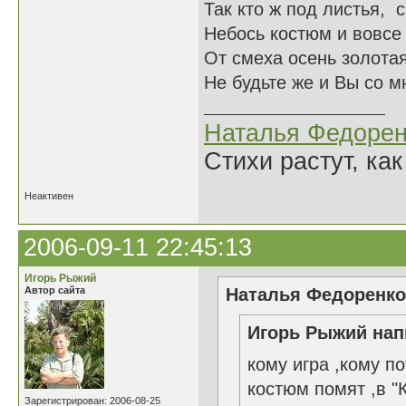
Так кто ж под листья, 
Небось костюм и вовсе 
От смеха осень золотая
Не будьте же и Вы со м
Наталья Федорен
Стихи растут, как
Неактивен
2006-09-11 22:45:13
Игорь Рыжий
Автор сайта
Наталья Федоренко 
Игорь Рыжий нап
кому игра ,кому п
костюм помят ,в "К
Зарегистрирован: 2006-08-25