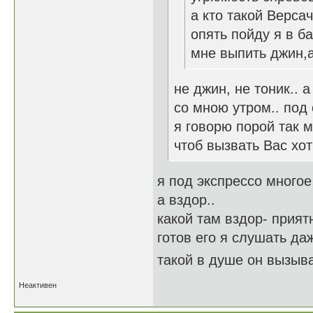
а кто такой Верса
опять пойду я в б
мне выпить джин,а
не джин, не тоник.. 
со мною утром.. под 
я говорю порой так 
чтоб вызвать Вас хо
я под экспрессо много
а вздор..
какой там вздор- прият
готов его я слушать да
такой в душе он вызыва
Неактивен