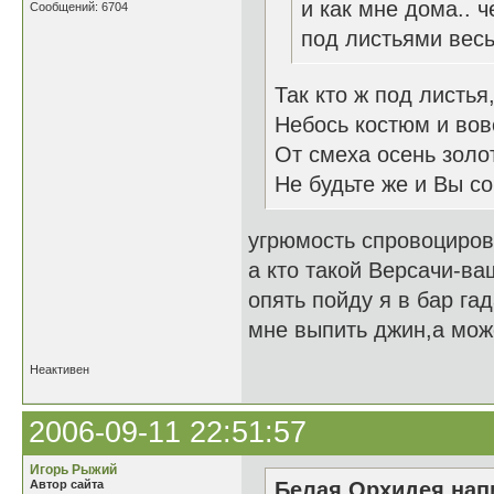
и как мне дома.. ч
Сообщений: 6704
под листьями весь
Так кто ж под листья
Небось костюм и вовс
От смеха осень золот
Не будьте же и Вы со
угрюмость спровоциров
а кто такой Версачи-ва
опять пойду я в бар га
мне выпить джин,а може
Неактивен
2006-09-11 22:51:57
Игорь Рыжий
Автор сайта
Белая Орхидея напи