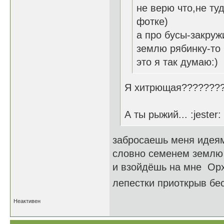
не верю что,не ту
фотке)
а про бусы-закруж
землю рябинку-то
это я так думаю:)
Я хитрющая????????
А ты рыжий... :jester:
забросаешь меня идея
словно семенем землю
и взойдёшь на мне Ор
лепестки приоткрыв бе
Неактивен