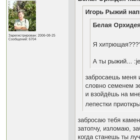
Игорь Рыжий нап
Белая Орхидея
Зарегистрирован: 2006-08-25
Сообщений: 6704
Я хитрющая????
А ты рыжий... :je
забросаешь меня 
словно семенем 
и взойдёшь на мн
лепестки приоткр
забросаю тебя камен
затопчу, изломаю, за
когда станешь ты луч