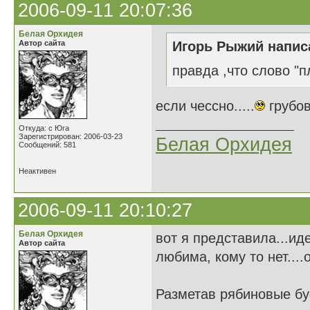
2006-09-11 20:07:36
Белая Орхидея
Автор сайта
Игорь Рыжий написа
правда ,что слово "п
если чессно.....
грубов
Откуда: с Юга
Зарегистрирован: 2006-03-23
Белая Орхидея
Сообщений: 581
Неактивен
2006-09-11 20:10:27
Белая Орхидея
вот я представила...ид
Автор сайта
любима, кому то нет....
Разметав рябиновые б