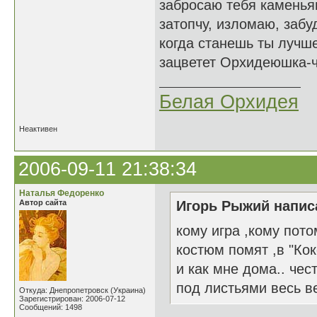
забросаю тебя каменья
затопчу, изломаю, забуд
когда станешь ты лучше
зацветет Орхидеюшка-чу
Белая Орхидея
Неактивен
2006-09-11 21:38:34
Наталья Федоренко
Автор сайта
Игорь Рыжий написа
кому игра ,кому пото
костюм помят ,в "Кок
и как мне дома.. чес
под листьями весь в
Откуда: Днепропетровск (Украина)
Зарегистрирован: 2006-07-12
Сообщений: 1498