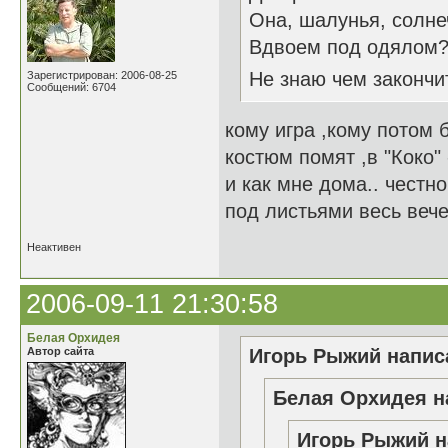
Она, шалунья, солне
Вдвоем под одялом? 
Не знаю чем закончи
Зарегистрирован: 2006-08-25
Сообщений: 6704
кому игра ,кому потом 
костюм помят ,в "Коко" 
и как мне дома.. честно
под листьями весь веч
Неактивен
2006-09-11 21:30:58
Белая Орхидея
Автор сайта
Игорь Рыжий написа
Белая Орхидея н
Игорь Рыжий н