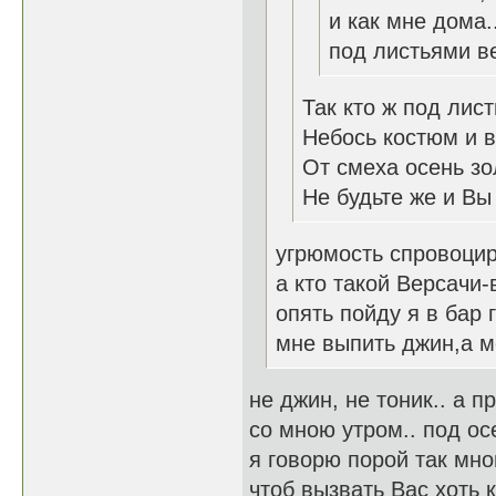
и как мне дома.
под листьями в
Так кто ж под лис
Небось костюм и в
От смеха осень зол
Не будьте же и Вы
угрюмость спровоци
а кто такой Версачи
опять пойду я в бар 
мне выпить джин,а м
не джин, не тоник.. а п
со мною утром.. под ос
я говорю порой так мно
чтоб вызвать Вас хоть