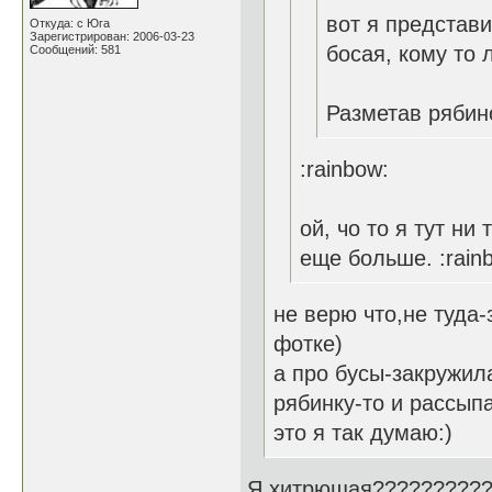
вот я представ
Откуда: с Юга
Зарегистрирован: 2006-03-23
босая, кому то л
Сообщений: 581
Разметав рябин
:rainbow:
ой, чо то я тут ни
еще больше. :rain
не верю что,не туда
фотке)
а про бусы-закружил
рябинку-то и рассып
это я так думаю:)
Я хитрющая??????????