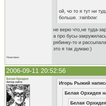
ой, чо то я тут ни т
больше. :rainbow:
не верю что,не туда-з
а про бусы-закружилас
рябинку-то и рассыпал
это я так думаю:)
Неактивен
2006-09-11 20:52:56
Белая Орхидея
Автор сайта
Игорь Рыжий написа
Белая Орхидея н
Белая Орхидея