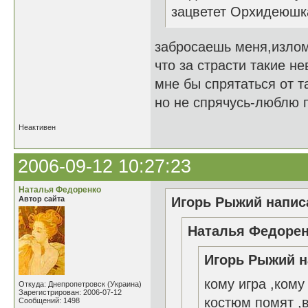
зацветет Орхидеюшка
забросаешь меня,изло
что за страсти такие н
мне бы спрятаться от та
но не спрячусь-люблю п
Неактивен
2006-09-12 10:27:23
Наталья Федоренко
Автор сайта
Игорь Рыжий написа
Наталья Федорен
Игорь Рыжий н
кому игра ,кому
Откуда: Днепропетровск (Украина)
Зарегистрирован: 2006-07-12
костюм помят ,в
Сообщений: 1498