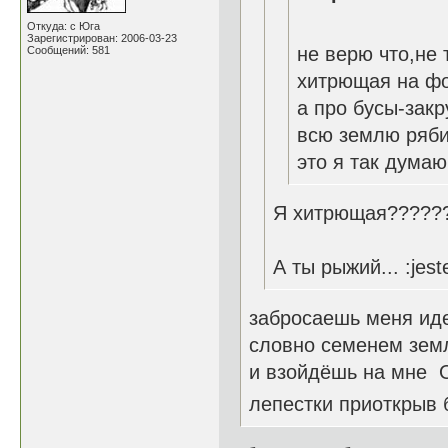
Откуда: с Юга
Зарегистрирован: 2006-03-23
не верю что,не
Сообщений: 581
хитрющая на фо
а про бусы-зак
всю землю ряби
это я так думаю
Я хитрющая??????
А ты рыжий... :jest
забросаешь меня ид
словно семенем зем
и взойдёшь на мне 
лепестки приоткрыв 