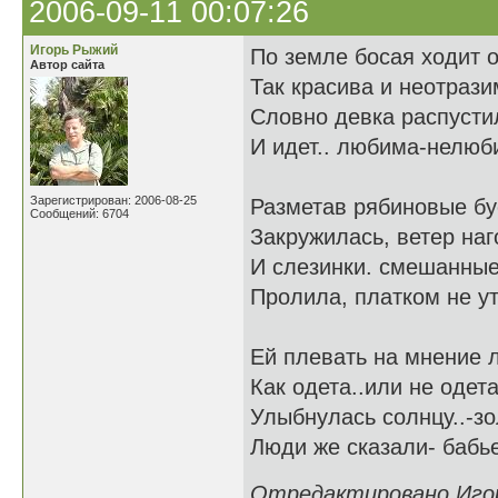
2006-09-11 00:07:26
Игорь Рыжий
По земле босая ходит о
Автор сайта
Так красива и неотрази
Словно девка распусти
И идет.. любима-нелюб
Зарегистрирован: 2006-08-25
Разметав рябиновые бу
Сообщений: 6704
Закружилась, ветер наг
И слезинки. смешанные
Пролила, платком не у
Ей плевать на мнение 
Как одета..или не одета
Улыбнулась солнцу..-зо
Люди же сказали- бабье
Отредактировано Игорь