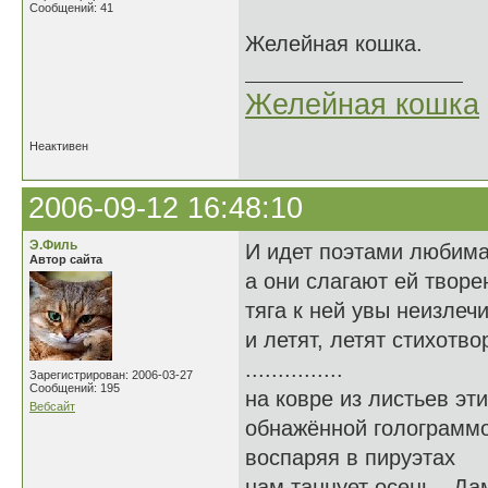
Сообщений: 41
Желейная кошка.
Желейная кошка
Неактивен
2006-09-12 16:48:10
Э.Филь
И идет поэтами любима.
Автор сайта
а они слагают ей творе
тяга к ней увы неизлеч
и летят, летят стихотво
...............
Зарегистрирован: 2006-03-27
Сообщений: 195
на ковре из листьев эт
Вебсайт
обнажённой голограмм
воспаряя в пируэтах
нам танцует осень - Дам