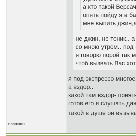
а кто такой Верса
опять пойду я в б
мне выпить джин,а
не джин, не тоник.. 
со мною утром.. под 
я говорю порой так 
чтоб вызвать Вас хо
я под экспрессо много
а вздор..
какой там вздор- прият
готов его я слушать да
такой в душе он вызыва
Неактивен