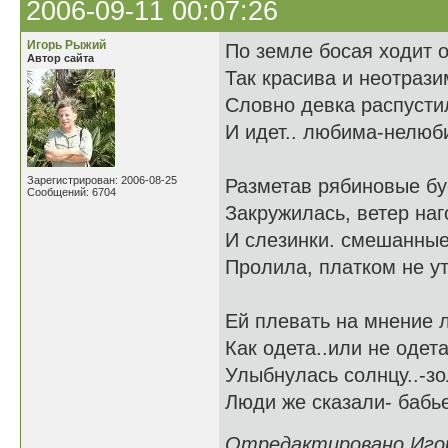
2006-09-11 00:07:26
Игорь Рыжий
По земле босая ходит о
Автор сайта
Так красива и неотрази
Словно девка распусти
И идет.. любима-нелюб
Зарегистрирован: 2006-08-25
Разметав рябиновые бу
Сообщений: 6704
Закружилась, ветер наг
И слезинки. смешанные
Пролила, платком не у
Ей плевать на мнение 
Как одета..или не одета
Улыбнулась солнцу..-зо
Люди же сказали- бабье
Отредактировано Игорь