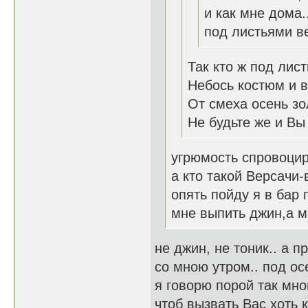
и как мне дома.
под листьями в
Так кто ж под лис
Небось костюм и в
От смеха осень зол
Не будьте же и Вы
угрюмость спровоци
а кто такой Версачи
опять пойду я в бар 
мне выпить джин,а м
не джин, не тоник.. а п
со мною утром.. под ос
я говорю порой так мно
чтоб вызвать Вас хоть