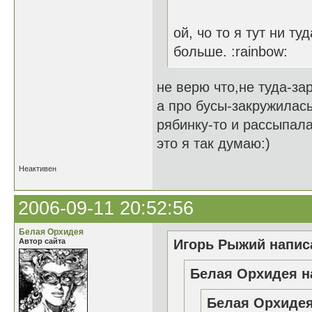
ой, чо то я тут ни т
больше. :rainbow:
не верю что,не туда-з
а про бусы-закружилас
рябинку-то и рассыпал
это я так думаю:)
Неактивен
2006-09-11 20:52:56
Белая Орхидея
Автор сайта
Игорь Рыжий написа
Белая Орхидея н
Белая Орхидея