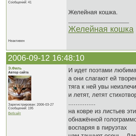
Сообщений: 41
Желейная кошка.
Желейная кошка
Неактивен
2006-09-12 16:48:10
Э.Филь
И идет поэтами любима.
Автор сайта
а они слагают ей творе
тяга к ней увы неизлеч
и летят, летят стихотво
...............
Зарегистрирован: 2006-03-27
Сообщений: 195
на ковре из листьев эт
Вебсайт
обнажённой голограмм
воспаряя в пируэтах
нам танцует осень - Дам