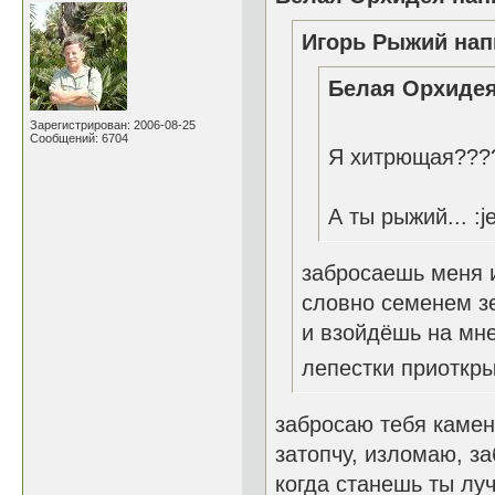
Игорь Рыжий нап
Белая Орхидея
Зарегистрирован: 2006-08-25
Сообщений: 6704
Я хитрющая????
А ты рыжий... :je
забросаешь меня 
словно семенем 
и взойдёшь на мн
лепестки приоткр
забросаю тебя камен
затопчу, изломаю, за
когда станешь ты луч