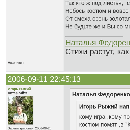
Так кто ж под листья, 
Небось костюм и вовсе 
От смеха осень золотая
Не будьте же и Вы со м
Наталья Федорен
Стихи растут, как
Неактивен
2006-09-11 22:45:13
Игорь Рыжий
Автор сайта
Наталья Федоренко 
Игорь Рыжий нап
кому игра ,кому п
костюм помят ,в "К
Зарегистрирован: 2006-08-25