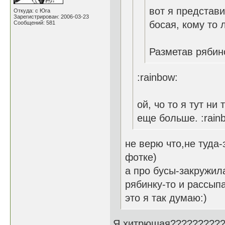
вот я представ
Откуда: с Юга
Зарегистрирован: 2006-03-23
босая, кому то л
Сообщений: 581
Разметав рябин
:rainbow:
ой, чо то я тут ни
еще больше. :rain
не верю что,не туда
фотке)
а про бусы-закружил
рябинку-то и рассып
это я так думаю:)
Я хитрющая??????????