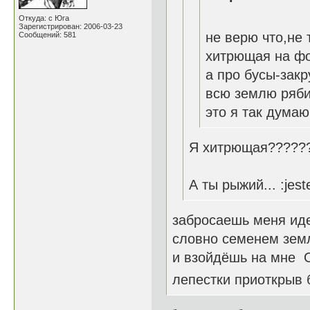
Откуда: с Юга
Зарегистрирован: 2006-03-23
не верю что,не
Сообщений: 581
хитрющая на фо
а про бусы-зак
всю землю ряби
это я так думаю
Я хитрющая??????
А ты рыжий... :jest
забросаешь меня ид
словно семенем зем
и взойдёшь на мне 
лепестки приоткрыв 