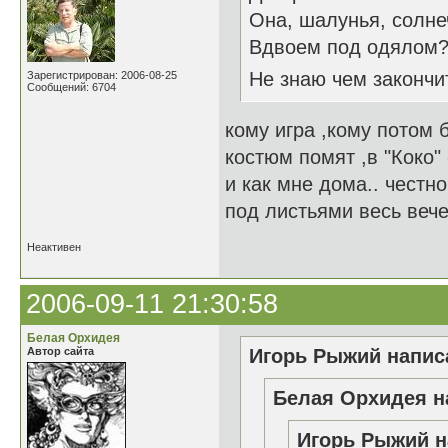
Она, шалунья, солне
Вдвоем под одялом? 
Не знаю чем закончи
Зарегистрирован: 2006-08-25
Сообщений: 6704
кому игра ,кому потом 
костюм помят ,в "Коко" 
и как мне дома.. честно
под листьями весь веч
Неактивен
2006-09-11 21:30:58
Белая Орхидея
Автор сайта
Игорь Рыжий написа
Белая Орхидея н
Игорь Рыжий н