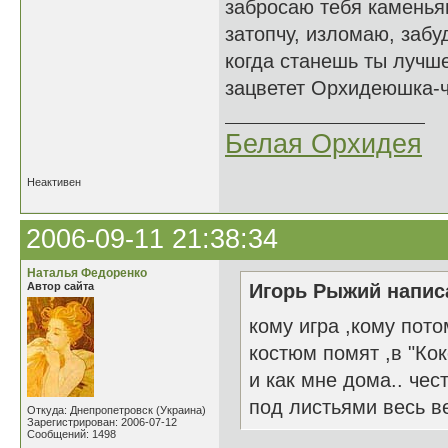
забросаю тебя каменья
затопчу, изломаю, забуд
когда станешь ты лучше
зацветет Орхидеюшка-чу
Белая Орхидея
Неактивен
2006-09-11 21:38:34
Наталья Федоренко
Автор сайта
Игорь Рыжий написа
кому игра ,кому пото
костюм помят ,в "Кок
и как мне дома.. чес
под листьями весь в
Откуда: Днепропетровск (Украина)
Зарегистрирован: 2006-07-12
Сообщений: 1498