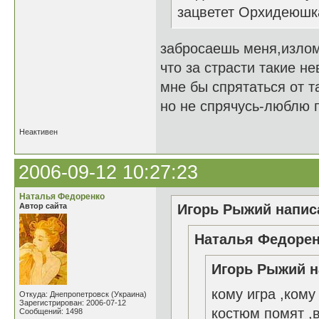
зацветет Орхидеюшка
забросаешь меня,изло
что за страсти такие н
мне бы спрятаться от та
но не спрячусь-люблю п
Неактивен
2006-09-12 10:27:23
Наталья Федоренко
Автор сайта
Игорь Рыжий написа
Наталья Федорен
Игорь Рыжий н
кому игра ,кому
Откуда: Днепропетровск (Украина)
Зарегистрирован: 2006-07-12
костюм помят ,в
Сообщений: 1498