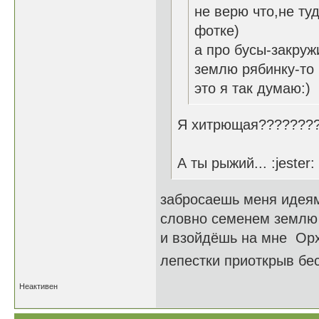
не верю что,не ту
фотке)
а про бусы-закруж
землю рябинку-то
это я так думаю:)
Я хитрющая????????
А ты рыжий... :jester:
забросаешь меня идея
словно семенем землю
и взойдёшь на мне Ор
лепестки приоткрыв бе
Неактивен