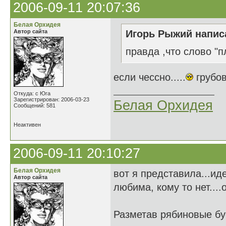
2006-09-11 20:07:36
Белая Орхидея
Автор сайта
Игорь Рыжий написа
правда ,что слово "п
если чессно.....
грубов
Откуда: с Юга
Зарегистрирован: 2006-03-23
Белая Орхидея
Сообщений: 581
Неактивен
2006-09-11 20:10:27
Белая Орхидея
вот я представила...ид
Автор сайта
любима, кому то нет....
Разметав рябиновые б