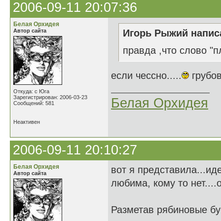
2006-09-11 20:07:36
Белая Орхидея
Автор сайта
Игорь Рыжий написа
правда ,что слово "п
если чессно.....
грубов
Откуда: с Юга
Зарегистрирован: 2006-03-23
Белая Орхидея
Сообщений: 581
Неактивен
2006-09-11 20:10:27
Белая Орхидея
вот я представила...ид
Автор сайта
любима, кому то нет....
Разметав рябиновые б