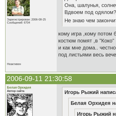
Она, шалунья, солне
Вдвоем под одялом? 
Не знаю чем закончи
Зарегистрирован: 2006-08-25
Сообщений: 6704
кому игра ,кому потом 
костюм помят ,в "Коко" 
и как мне дома.. честно
под листьями весь веч
Неактивен
2006-09-11 21:30:58
Белая Орхидея
Автор сайта
Игорь Рыжий написа
Белая Орхидея н
Игорь Рыжий н