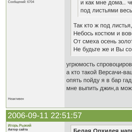
и как мне дома.. ч
Сообщений: 6704
под листьями весь
Так кто ж под листья
Небось костюм и вовс
От смеха осень золот
Не будьте же и Вы со
угрюмость спровоциров
а кто такой Версачи-ва
опять пойду я в бар га
мне выпить джин,а може
Неактивен
2006-09-11 22:51:57
Игорь Рыжий
Автор сайта
Белая Орхидея напи