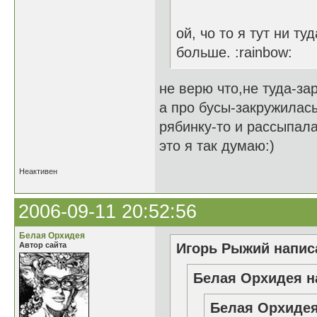
ой, чо то я тут ни т
больше. :rainbow:
не верю что,не туда-з
а про бусы-закружилас
рябинку-то и рассыпал
это я так думаю:)
Неактивен
2006-09-11 20:52:56
Белая Орхидея
Автор сайта
Игорь Рыжий написа
Белая Орхидея н
Белая Орхидея