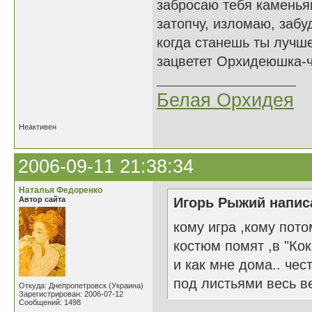
забросаю тебя каменья
затопчу, изломаю, забуд
когда станешь ты лучше
зацветет Орхидеюшка-чу
Белая Орхидея
Неактивен
2006-09-11 21:38:34
Наталья Федоренко
Автор сайта
Игорь Рыжий написа
кому игра ,кому пото
костюм помят ,в "Кок
и как мне дома.. чес
под листьями весь в
Откуда: Днепропетровск (Украина)
Зарегистрирован: 2006-07-12
Сообщений: 1498