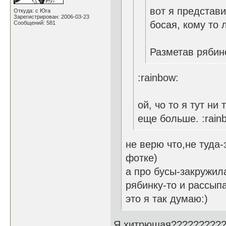
вот я представ
Откуда: с Юга
Зарегистрирован: 2006-03-23
босая, кому то л
Сообщений: 581
Разметав рябин
:rainbow:
ой, чо то я тут ни
еще больше. :rain
не верю что,не туда
фотке)
а про бусы-закружил
рябинку-то и рассып
это я так думаю:)
Я хитрющая??????????