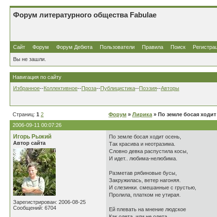
Форум литературного общества Fabulae
Сайт
Форум
Форум Дебюта
Пользователи
Правила
Поиск
Регистра
Вы не зашли.
Навигация по сайту
Избранное
--
Коллективное
--
Проза
--
Публицистика
--
Поэзия
--
Авторы
Страниц:
1
2
Форум
»
Лирика
» По земле босая ходит
2006-09-11 00:07:26
Игорь Рыжий
По земле босая ходит осень,
Автор сайта
Так красива и неотразима.
Словно девка распустила косы,
И идет.. любима-нелюбима.
Разметав рябиновые бусы,
Закружилась, ветер нагоняя.
И слезинки. смешанные с грустью,
Пролила, платком не утирая.
Зарегистрирован: 2006-08-25
Сообщений: 6704
Ей плевать на мнение людское
Как одета..или не одета.