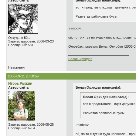
Автор сайта
Белая Орхидея написал(а):
вот я представила...идет девушка с ра
Разметав рябиновые бусы
:rainbow:
ой, чо то я тут ни туда написала....прошу 
Откуда: с Юга
Зарегистрирован: 2006-03-23
Сообщений: 581
Отредактировано Белая Орхидея (2006-09-
Белая Орхидея
Неактивен
2006-09-11 20:50:59
Игорь Рыжий
Автор сайта
Белая Орхидея написал(а):
Белая Орхидея написал(а):
вот я представила...идет девушка
Разметав рябиновые бусы
Зарегистрирован: 2006-08-25
:rainbow:
Сообщений: 6704
ой, чо то я тут ни туда написала....п