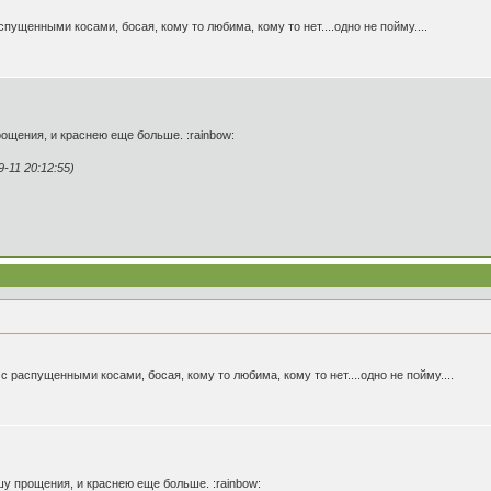
спущенными косами, босая, кому то любима, кому то нет....одно не пойму....
прощения, и краснею еще больше. :rainbow:
11 20:12:55)
 с распущенными косами, босая, кому то любима, кому то нет....одно не пойму....
рошу прощения, и краснею еще больше. :rainbow: