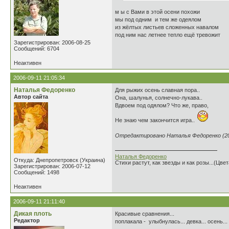
м ы с Вами в этой осени похожи
мы под одним и тем же одеялом
из жёлтых листьев сложенных навалом
под ним нас летнее тепло ещё тревожит
Зарегистрирован: 2006-08-25
Сообщений: 6704
Неактивен
2006-09-11 21:05:34
Наталья Федоренко
Для рыжих осень славная пора..
Автор сайта
Она, шалунья, солнечно-лукава..
Вдвоем под одялом? Что же, право,
Не знаю чем закончится игра..
Отредактировано Наталья Федоренко (200
Наталья Федоренко
Откуда: Днепропетровск (Украина)
Стихи растут, как звезды и как розы...(Цве
Зарегистрирован: 2006-07-12
Сообщений: 1498
Неактивен
2006-09-11 21:11:40
Дикая плоть
Красивые сравнения...
Редактор
поплакала - улыбнулась... девка... осень...