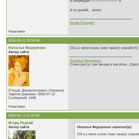
Я хитрющая??????????????? :o
А ты рыжий... :jester:
Белая Орхидея
Неактивен
2006-09-11 20:54:48
Наталья Федоренко
Ой а у меня осень тоже такая)) спасибо!!))
Автор сайта
Наталья Федоренко
Стихи растут, как звезды и как розы...(Цве
Откуда: Днепропетровск (Украина)
Зарегистрирован: 2006-07-12
Сообщений: 1498
Неактивен
2006-09-11 21:01:00
Игорь Рыжий
Автор сайта
Наталья Федоренко написал(а):
Ой а у меня осень тоже такая)) спасиб