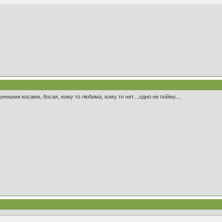
нными косами, босая, кому то любима, кому то нет....одно не пойму....