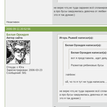
не верю что,не туда-заранее всё спланиро
а про бусы-закружилась девочка от любви-
это я так думаю:)
Неактивен
2006-09-11 20:52:56
Белая Орхидея
Автор сайта
Игорь Рыжий написал(а):
Белая Орхидея написал(а):
Белая Орхидея написал(а):
вот я представила...идет дев
Разметав рябиновые бусы
Откуда: с Юга
Зарегистрирован: 2006-03-23
Сообщений: 581
:rainbow:
ой, чо то я тут ни туда написала.
не верю что,не туда-заранее всё спл
а про бусы-закружилась девочка от л
это я так думаю:)