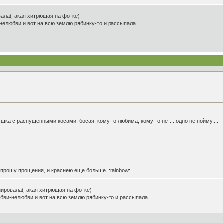
вала(такая хитрющая на фотке)
нелюбви и вот на всю землю рябинку-то и рассыпала
ушка с распущенными косами, босая, кому то любима, кому то нет....одно не пойму....
...прошу прощения, и краснею еще больше. :rainbow:
анировала(такая хитрющая на фотке)
юбви-нелюбви и вот на всю землю рябинку-то и рассыпала