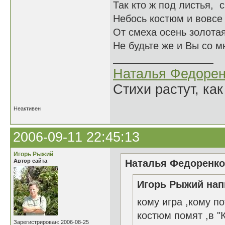
Так кто ж под листья, 
Небось костюм и вовсе 
От смеха осень золотая
Не будьте же и Вы со м
Наталья Федорен
Стихи растут, как
Неактивен
2006-09-11 22:45:13
Игорь Рыжий
Автор сайта
Наталья Федоренко 
Игорь Рыжий нап
кому игра ,кому п
костюм помят ,в "К
Зарегистрирован: 2006-08-25