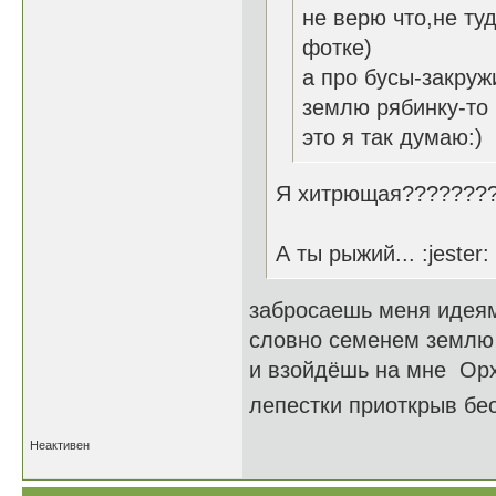
не верю что,не ту
фотке)
а про бусы-закруж
землю рябинку-то
это я так думаю:)
Я хитрющая????????
А ты рыжий... :jester:
забросаешь меня идея
словно семенем землю
и взойдёшь на мне Ор
лепестки приоткрыв бе
Неактивен