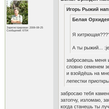
Игорь Рыжий нап
Белая Орхидея
Зарегистрирован: 2006-08-25
Сообщений: 6704
Я хитрющая????
А ты рыжий... :je
забросаешь меня 
словно семенем 
и взойдёшь на мн
лепестки приоткр
забросаю тебя камен
затопчу, изломаю, за
когда станешь ты луч