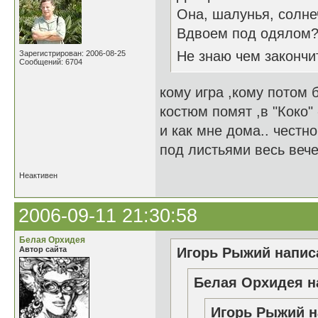
Она, шалунья, солне
Вдвоем под одялом? 
Не знаю чем закончи
Зарегистрирован: 2006-08-25
Сообщений: 6704
кому игра ,кому потом 
костюм помят ,в "Коко" 
и как мне дома.. честно
под листьями весь веч
Неактивен
2006-09-11 21:30:58
Белая Орхидея
Автор сайта
Игорь Рыжий написа
Белая Орхидея н
Игорь Рыжий н