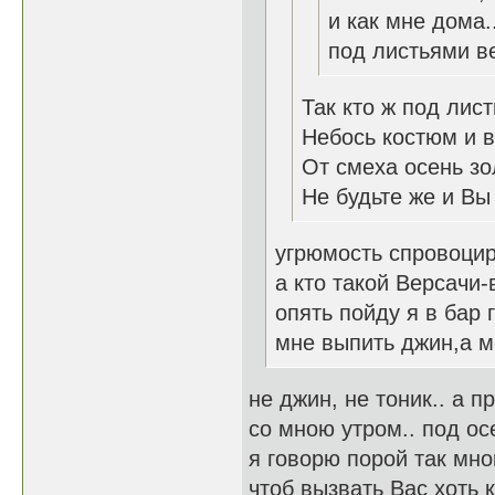
и как мне дома.
под листьями в
Так кто ж под лис
Небось костюм и в
От смеха осень зол
Не будьте же и Вы
угрюмость спровоци
а кто такой Версачи
опять пойду я в бар 
мне выпить джин,а м
не джин, не тоник.. а п
со мною утром.. под ос
я говорю порой так мно
чтоб вызвать Вас хоть