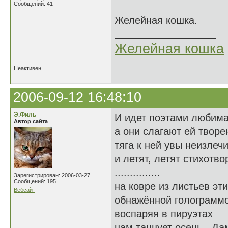
Сообщений: 41
Желейная кошка.
Желейная кошка
Неактивен
2006-09-12 16:48:10
Э.Филь
И идет поэтами любима.
Автор сайта
а они слагают ей творе
тяга к ней увы неизлеч
и летят, летят стихотво
...............
Зарегистрирован: 2006-03-27
Сообщений: 195
на ковре из листьев эт
Вебсайт
обнажённой голограмм
воспаряя в пируэтах
нам танцует осень - Дам