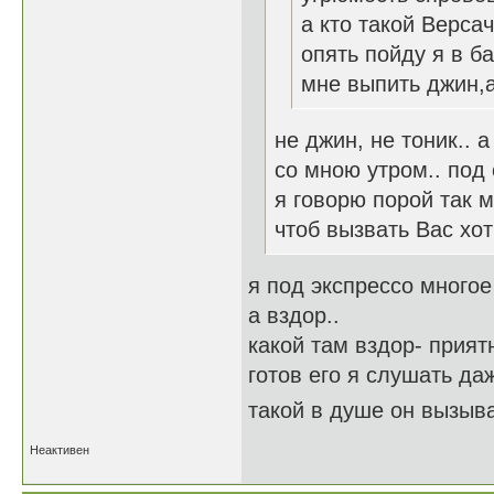
а кто такой Верса
опять пойду я в б
мне выпить джин,а
не джин, не тоник.. 
со мною утром.. под 
я говорю порой так 
чтоб вызвать Вас хо
я под экспрессо много
а вздор..
какой там вздор- прият
готов его я слушать да
такой в душе он вызыва
Неактивен