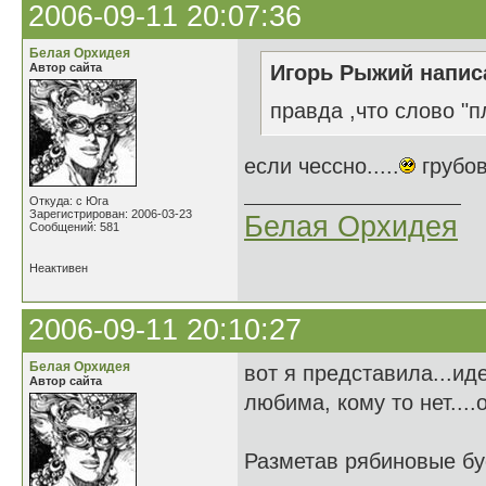
2006-09-11 20:07:36
Белая Орхидея
Автор сайта
Игорь Рыжий написа
правда ,что слово "п
если чессно.....
грубов
Откуда: с Юга
Зарегистрирован: 2006-03-23
Белая Орхидея
Сообщений: 581
Неактивен
2006-09-11 20:10:27
Белая Орхидея
вот я представила...ид
Автор сайта
любима, кому то нет....
Разметав рябиновые б