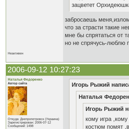
зацветет Орхидеюшка
забросаешь меня,изло
что за страсти такие н
мне бы спрятаться от та
но не спрячусь-люблю п
Неактивен
2006-09-12 10:27:23
Наталья Федоренко
Автор сайта
Игорь Рыжий написа
Наталья Федорен
Игорь Рыжий н
кому игра ,кому
Откуда: Днепропетровск (Украина)
Зарегистрирован: 2006-07-12
костюм помят ,в
Сообщений: 1498