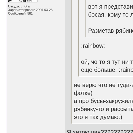
вот я представ
Откуда: с Юга
Зарегистрирован: 2006-03-23
босая, кому то л
Сообщений: 581
Разметав рябин
:rainbow:
ой, чо то я тут ни
еще больше. :rain
не верю что,не туда
фотке)
а про бусы-закружил
рябинку-то и рассып
это я так думаю:)
Я хитрющая??????????