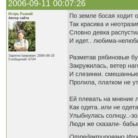
2006-09-11 00:07:26
Игорь Рыжий
По земле босая ходит о
Автор сайта
Так красива и неотрази
Словно девка распусти
И идет.. любима-нелюб
Зарегистрирован: 2006-08-25
Разметав рябиновые бу
Сообщений: 6704
Закружилась, ветер наг
И слезинки. смешанные
Пролила, платком не у
Ей плевать на мнение 
Как одета..или не одета
Улыбнулась солнцу..-зо
Люди же сказали- бабье
Отредактировано Игорь