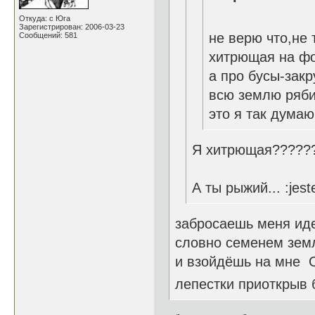
Откуда: с Юга
Зарегистрирован: 2006-03-23
не верю что,не
Сообщений: 581
хитрющая на фо
а про бусы-зак
всю землю ряби
это я так думаю
Я хитрющая??????
А ты рыжий... :jest
забросаешь меня ид
словно семенем зем
и взойдёшь на мне 
лепестки приоткрыв 