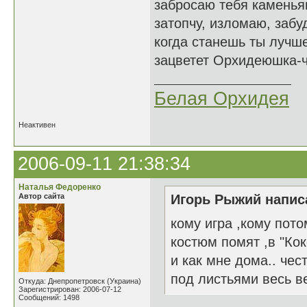
забросаю тебя каменья
затопчу, изломаю, забуд
когда станешь ты лучше
зацветет Орхидеюшка-чу
Белая Орхидея
Неактивен
2006-09-11 21:38:34
Наталья Федоренко
Автор сайта
Игорь Рыжий написа
кому игра ,кому пото
костюм помят ,в "Кок
и как мне дома.. чес
под листьями весь в
Откуда: Днепропетровск (Украина)
Зарегистрирован: 2006-07-12
Сообщений: 1498