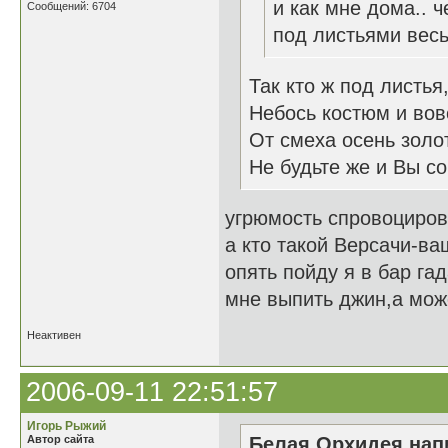
и как мне дома.. ч
Сообщений: 6704
под листьями весь
Так кто ж под листья
Небось костюм и вовс
От смеха осень золот
Не будьте же и Вы со
угрюмость спровоциров
а кто такой Версачи-ва
опять пойду я в бар га
мне выпить джин,а може
Неактивен
2006-09-11 22:51:57
Игорь Рыжий
Автор сайта
Белая Орхидея напи