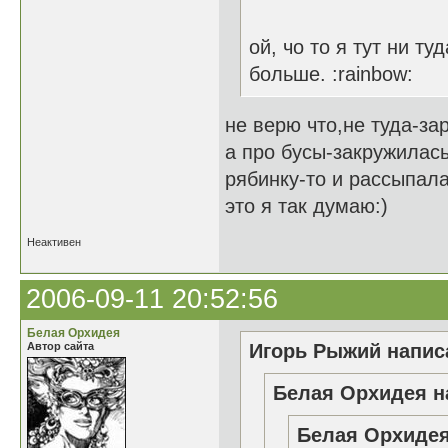
ой, чо то я тут ни т
больше. :rainbow:
не верю что,не туда-з
а про бусы-закружилас
рябинку-то и рассыпал
это я так думаю:)
Неактивен
2006-09-11 20:52:56
Белая Орхидея
Автор сайта
Игорь Рыжий написа
Белая Орхидея н
Белая Орхидея