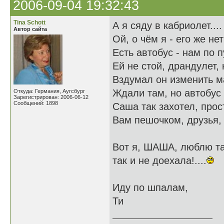
2006-09-04 19:32:43
Tina Schott
А я сяду в кабриолет....
Автор сайта
Ой, о чём я - его же нет
Есть автобус - нам по п
Ей не стой, драндулет, 
Вздумал он изменить м
Ждали там, но автобус 
Откуда: Германия, Аугсбург
Зарегистрирован: 2006-06-12
Сообщений: 1898
Саша так захотел, прост
Вам пешочком, друзья, 
Вот я, ШАША, люблю та
так и не доехала!....
Иду по шпалам,
Ти