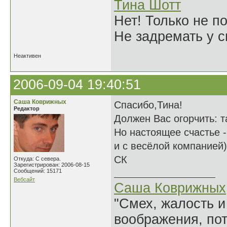
Тина Шотт
Нет! Только не по
Не задремать у с
Неактивен
2006-09-04 19:40:51
Саша Коврижных
Спасибо,Тина!
Редактор
Должен Вас огорчить: т
Но настоящее счастье -
и с весёлой компанией)
СК
Откуда: С севера.
Зарегистрирован: 2006-08-15
Сообщений: 15171
Вебсайт
Саша Коврижных
"Смех, жалость и
воображения, по