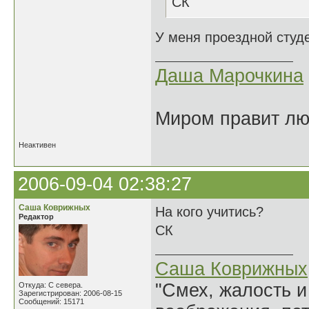
СК
У меня проездной студе
Даша Марочкина
Миром правит люб
Неактивен
2006-09-04 02:38:27
Саша Коврижных
На кого учитись?
Редактор
СК
Саша Коврижных
"Смех, жалость и
Откуда: С севера.
Зарегистрирован: 2006-08-15
Сообщений: 15171