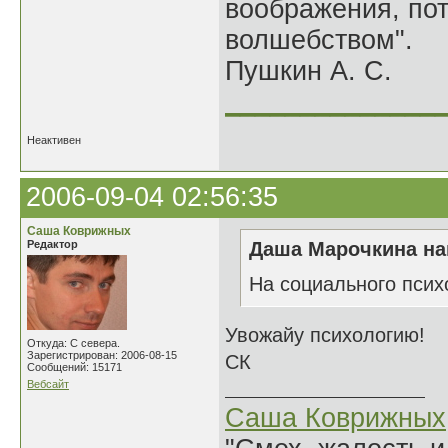
воображения, по
волшебством".
Пушкин А. С.
______________
Неактивен
2006-09-04 02:56:35
Саша Коврижных
Редактор
Даша Марочкина на
На социального псих
Увожайу психологию!
Откуда: С севера.
Зарегистрирован: 2006-08-15
СК
Сообщений: 15171
Вебсайт
Саша Коврижных