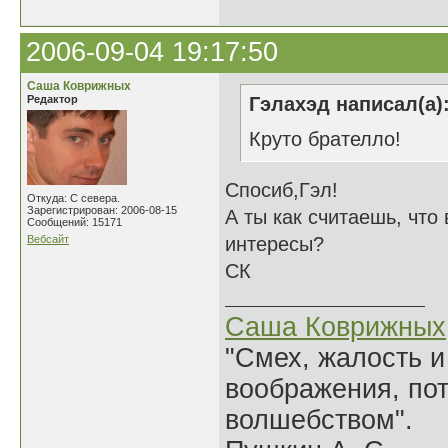
2006-09-04 19:17:50
Саша Коврижных
Редактор
Гэлахэд написал(а)
Круто брателло!
Спосиб,Гэл!
Откуда: С севера.
Зарегистрирован: 2006-08-15
А ты как считаешь, что
Сообщений: 15171
Вебсайт
интересы?
СК
Саша Коврижных
"Смех, жалость и
воображения, по
волшебством".