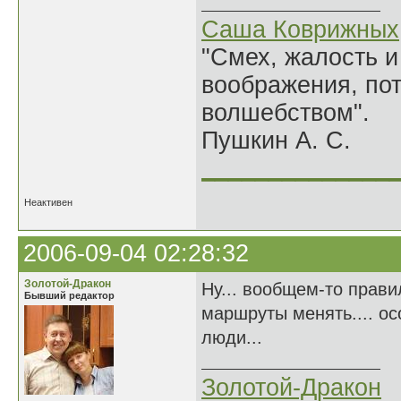
Саша Коврижных
"Смех, жалость и
воображения, по
волшебством".
Пушкин А. С.
______________
Неактивен
2006-09-04 02:28:32
Золотой-Дракон
Ну... вообщем-то прави
Бывший редактор
маршруты менять.... ос
люди...
Золотой-Дракон