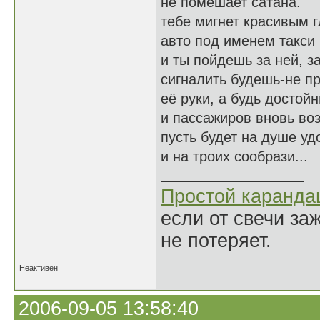
не помешает сатана.
тебе мигнет красивым 
авто под именем такси
и ты пойдешь за ней, з
сигналить будешь-не п
её руки, а будь достой
и пассажиров вновь во
пусть будет на душе уд
и на троих сообрази...
Простой каранд
если от свечи за
не потеряет.
Неактивен
2006-09-05 13:58:40