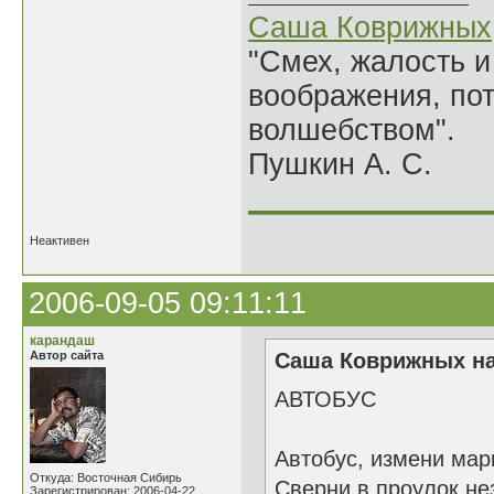
Саша Коврижных
"Смех, жалость и
воображения, по
волшебством".
Пушкин А. С.
______________
Неактивен
2006-09-05 09:11:11
карандаш
Автор сайта
Саша Коврижных на
АВТОБУС
Автобус, измени мар
Откуда: Восточная Сибирь
Сверни в проулок не
Зарегистрирован: 2006-04-22