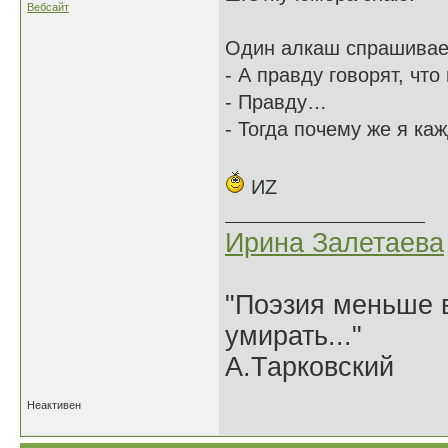
Вебсайт
Один алкаш спрашивает
- А правду говорят, что
- Правду…
- Тогда почему же я ка
ИZ
Ирина Залетаева
"Поэзия меньше в
умирать..."
А.Тарковский
Неактивен