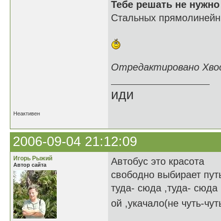
Тебе решать не нужно
Стальных прямолинейны
Отредактировано Хвост
иди
Неактивен
2006-09-04 21:12:09
Игорь Рыжий
Автобус это красота
Автор сайта
свободно выбирает пут
туда- сюда ,туда- сюда
ой ,укачало(не чуть-чут