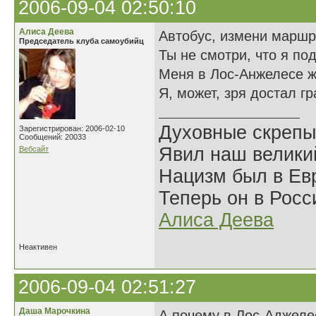
2006-09-04 02:50:10
Алиса Деева
Автобус, измени маршр
Председатель клуба самоубийц
Ты не смотри, что я по
Меня в Лос-Анжелесе ж
Я, может, зря достал г
Духовные скрепы
Зарегистрирован: 2006-02-10
Сообщений: 20033
Явил наш велики
Вебсайт
Нацизм был в Евр
Теперь он в Росс
Алиса Деева
Неактивен
2006-09-04 02:51:27
Даша Марочкина
А почему в Лос-Аджеле