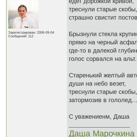
едет дорожкой кривой,
треснули старые скобы
страшно свистит постов
Зарегистрирован: 2006-09-04
Брызнули стекла крупи
Сообщений: 112
прямо на черный асфал
где-то в далекой глуби
голос сорвался на альт.
Старенький желтый авт
души на небо везет,
треснули старые скобы
затормозив в гололед..
С уважениенм, Даша
Даша Марочкина