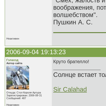
"Смех, жалость и
воображения, по
волшебством".
Пушкин А. С.
______________
Неактивен
2006-09-04 19:13:23
Гэлахэд
Круто брателло!
Автор сайта
Солнце встает то
Sir Calahad
Откуда: Стол Короля Артура
Зарегистрирован: 2006-08-31
Сообщений: 487
Неактивен